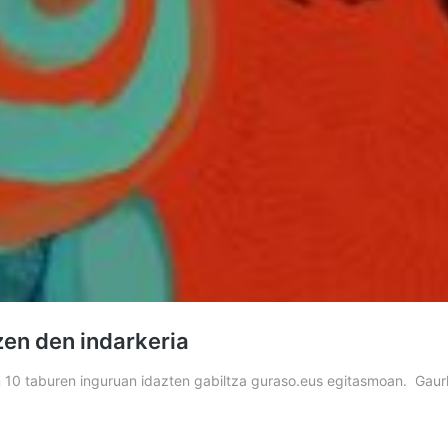
tzen den indarkeria
n 10 taburen inguruan idazten gabiltza guraso.eus egitasmoan. Gau