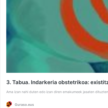
3. Tabua. Indarkeria obstetrikoa: existi
Ama izan nahi duten edo izan diren emakumeek jasaten dituzte
Guraso.eus