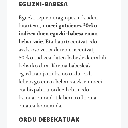
EGUZKI-BABESA
Eguzki-izpien eraginpean dauden
bitartean,
umeei gutxienez 30eko
indizea duen eguzki-babesa eman
behar zaie.
Eta haurtxoentzat edo
azala oso zuria duten umeentzat,
50eko indizea duten babesleak erabili
beharko dira. Krema babesleak
eguzkitan jarri baino ordu-erdi
lehenago eman behar zaizkie umeei,
eta bizpahiru orduz behin edo
bainuaren ondotik berriro krema
ematea komeni da.
ORDU DEBEKATUAK