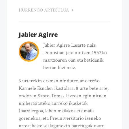
HURRENGO ARTIKULUA
Jabier Agirre
Jabier Agirre Lasarte naiz,
Donostian jaio nintzen 1952ko
martxoaren 6an eta betidanik
bertan bizi naiz.
3 urterekin eraman ninduten andereño
Karmele Esnalen ikastolara, 8 urte bete arte,
ondoren Santo Tomas Lizeoan egin nituen
unibertsitateko aurreko ikasketak
(batxilergoa, lehen mailakoa eta maila
gorenekoa, eta Preuniversitario izeneko
urtea; beste sei lagunekin batera guk osatu