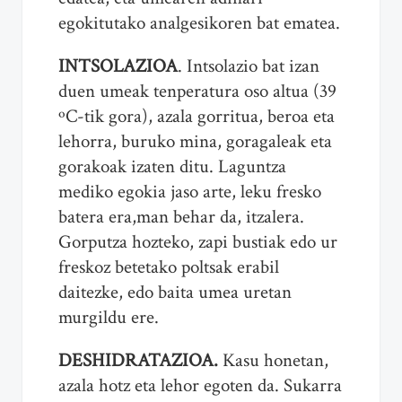
egokitutako analgesikoren bat ematea.
INTSOLAZIOA
. Intsolazio bat izan
duen umeak tenperatura oso altua (39
ºC-tik gora), azala gorritua, beroa eta
lehorra, buruko mina, goragaleak eta
gorakoak izaten ditu. Laguntza
mediko egokia jaso arte, leku fresko
batera era,man behar da, itzalera.
Gorputza hozteko, zapi bustiak edo ur
freskoz betetako poltsak erabil
daitezke, edo baita umea uretan
murgildu ere.
DESHIDRATAZIOA.
Kasu honetan,
azala hotz eta lehor egoten da. Sukarra