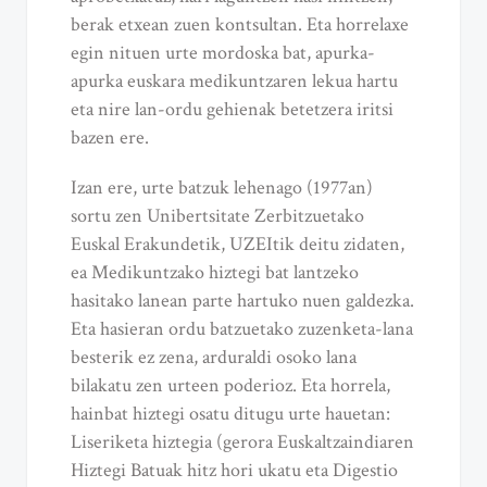
berak etxean zuen kontsultan. Eta horrelaxe
egin nituen urte mordoska bat, apurka-
apurka euskara medikuntzaren lekua hartu
eta nire lan-ordu gehienak betetzera iritsi
bazen ere.
Izan ere, urte batzuk lehenago (1977an)
sortu zen Unibertsitate Zerbitzuetako
Euskal Erakundetik, UZEItik deitu zidaten,
ea Medikuntzako hiztegi bat lantzeko
hasitako lanean parte hartuko nuen galdezka.
Eta hasieran ordu batzuetako zuzenketa-lana
besterik ez zena, arduraldi osoko lana
bilakatu zen urteen poderioz. Eta horrela,
hainbat hiztegi osatu ditugu urte hauetan:
Liseriketa hiztegia (gerora Euskaltzaindiaren
Hiztegi Batuak hitz hori ukatu eta Digestio