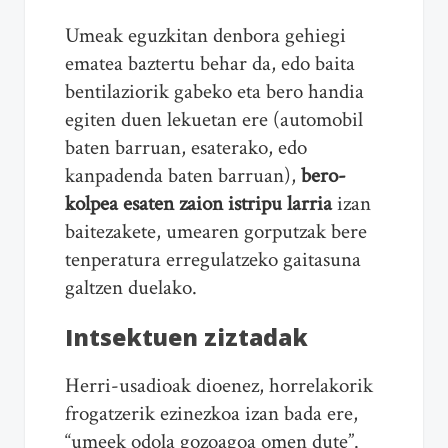
Umeak eguzkitan denbora gehiegi
ematea baztertu behar da, edo baita
bentilaziorik gabeko eta bero handia
egiten duen lekuetan ere (automobil
baten barruan, esaterako, edo
kanpadenda baten barruan),
bero-
kolpea esaten zaion istripu larria
izan
baitezakete, umearen gorputzak bere
tenperatura erregulatzeko gaitasuna
galtzen duelako.
Intsektuen ziztadak
Herri-usadioak dioenez, horrelakorik
frogatzerik ezinezkoa izan bada ere,
“umeek odola gozoagoa omen dute”.