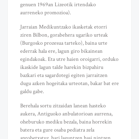
genuen 1969an Lizeotik irtendako
aurreneko promozioa).
Jarraian Medikuntzako ikasketak etorri
ziren Bilbon, gorabehera ugariko urteak
(Burgosko prozesua tarteko), baina urte
ederrak hala ere, lagun giro bikainean
egindakoak. Eta utre haien oroigarri, orduko
ikaskide lagun talde harekin bizpahiru
bazkari eta sagardotegi egiten jarraitzen
dugu azken hogeitaka urteotan, bakar bat ere
galdu gabe.
Berehala sortu zitzaidan lanean hasteko
aukera, Antiguoko anbulatorioan aurrena,
oheburuko mediku bezala, baina horrekin
batera eta gure osaba pediatra zela
aprobetxatuz, hari laguntzen hasi nintzen,