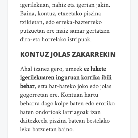
igerilekuan, nahiz eta igerian jakin.
Baina, kontuz, etxeetako piszina
txikietan, edo erreka-bazterreko
putzuetan ere maiz samar gertatzen
dira-eta horrelako istripuak.
KONTUZ JOLAS ZAKARREKIN
Ahal izanez gero, umeek
ez lukete
igerilekuaren inguruan korrika ibili
behar
, ezta bat-bateko joko edo jolas
gogorretan ere. Kontuan hartu
beharra dago kolpe baten edo eroriko
baten ondorioak larriagoak izan
daitezkeela piszina batean bestelako
leku batzuetan baino.