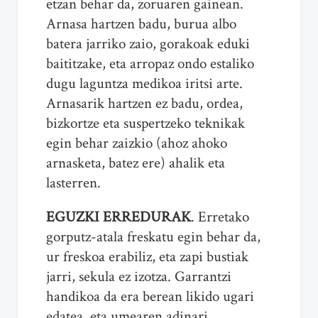
etzan behar da, zoruaren gainean.
Arnasa hartzen badu, burua albo
batera jarriko zaio, gorakoak eduki
baititzake, eta arropaz ondo estaliko
dugu laguntza medikoa iritsi arte.
Arnasarik hartzen ez badu, ordea,
bizkortze eta suspertzeko teknikak
egin behar zaizkio (ahoz ahoko
arnasketa, batez ere) ahalik eta
lasterren.
EGUZKI ERREDURAK
. Erretako
gorputz-atala freskatu egin behar da,
ur freskoa erabiliz, eta zapi bustiak
jarri, sekula ez izotza. Garrantzi
handikoa da era berean likido ugari
edatea, eta umearen adinari