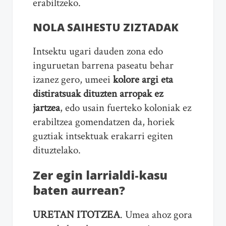
erabiltzeko.
NOLA SAIHESTU ZIZTADAK
Intsektu ugari dauden zona edo
inguruetan barrena paseatu behar
izanez gero, umeei
kolore argi eta
distiratsuak dituzten arropak ez
jartzea
, edo usain fuerteko koloniak ez
erabiltzea gomendatzen da, horiek
guztiak intsektuak erakarri egiten
dituztelako.
Zer egin larrialdi-kasu
baten aurrean?
URETAN ITOTZEA
. Umea ahoz gora