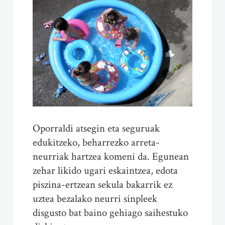
Oporraldi atsegin eta seguruak
edukitzeko, beharrezko arreta-
neurriak hartzea komeni da. Egunean
zehar likido ugari eskaintzea, edota
piszina-ertzean sekula bakarrik ez
uztea bezalako neurri sinpleek
disgusto bat baino gehiago saihestuko