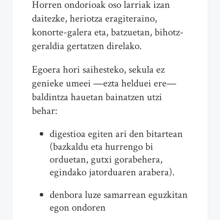
Horren ondorioak oso larriak izan
daitezke, heriotza eragiteraino,
konorte-galera eta, batzuetan, bihotz-
geraldia gertatzen direlako.
Egoera hori saihesteko, sekula ez
genieke umeei —ezta helduei ere—
baldintza hauetan bainatzen utzi
behar:
digestioa egiten ari den bitartean
(bazkaldu eta hurrengo bi
orduetan, gutxi gorabehera,
egindako jatorduaren arabera).
denbora luze samarrean eguzkitan
egon ondoren