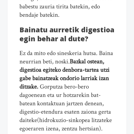
babestu zauria tirita batekin, edo
bendaje batekin.
Bainatu aurretik digestioa
egin behar al dute?
Ez da mito edo sineskeria hutsa. Baina
neurrian beti, noski.
Bazkal ostean,
digestioa egiteko denbora-tartea utzi
gabe bainatzeak ondorio larriak izan
ditzake.
Gorputza bero-bero
dagoenean eta ur hotzarekin bat-
batean kontaktuan jartzen denean,
digestio-etendura esaten zaiona gerta
daiteke(hidrokuzio-sinkopea litzateke
egoeraren izena, zentzu hertsian).