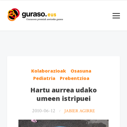
Kolaborazioak
Osasuna
Pediatria
Prebentzioa
Hartu aurrea udako
umeen istripuei
2010-06-12
JABIER AGIRRE