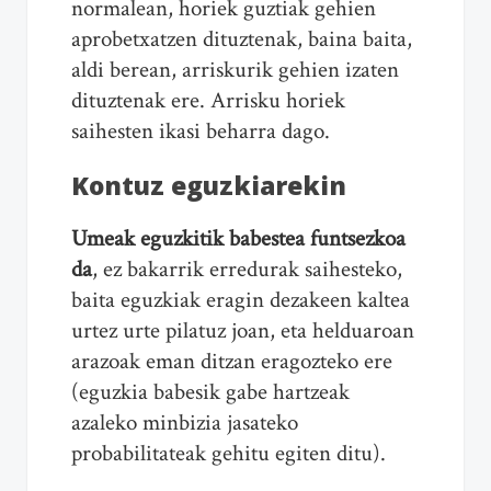
normalean, horiek guztiak gehien
aprobetxatzen dituztenak, baina baita,
aldi berean, arriskurik gehien izaten
dituztenak ere. Arrisku horiek
saihesten ikasi beharra dago.
Kontuz eguzkiarekin
Umeak eguzkitik babestea funtsezkoa
da
, ez bakarrik erredurak saihesteko,
baita eguzkiak eragin dezakeen kaltea
urtez urte pilatuz joan, eta helduaroan
arazoak eman ditzan eragozteko ere
(eguzkia babesik gabe hartzeak
azaleko minbizia jasateko
probabilitateak gehitu egiten ditu).