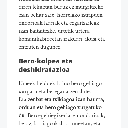
diren lekuetan buruz ez murgiltzeko
esan behar zaie, horrelako istripuen
ondorioak larriak eta ezgaitzaileak
izan baitaitezke, urtetik urtera
komunikabideetan irakurri, ikusi eta
entzuten dugunez
Bero-kolpea eta
deshidratazioa
Umeek helduek baino bero gehiago
xurgatu eta bereganatzen dute.
Eta
zenbat eta txikiagoa izan haurra,
orduan eta bero gehiago xurgatuko
du
. Bero-gehiegikeriaren ondorioak,
beraz, larriagoak dira umeetan, eta,