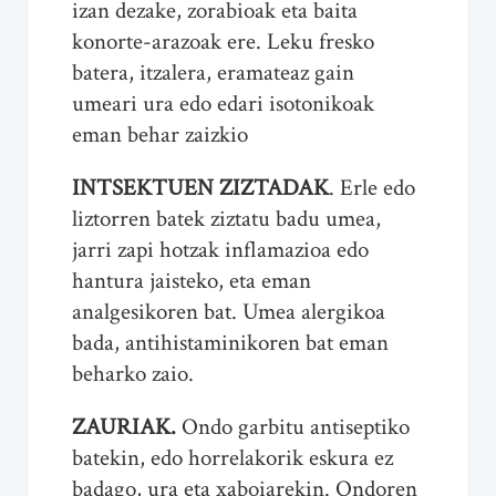
izan dezake, zorabioak eta baita
konorte-arazoak ere. Leku fresko
batera, itzalera, eramateaz gain
umeari ura edo edari isotonikoak
eman behar zaizkio
INTSEKTUEN ZIZTADAK
. Erle edo
liztorren batek ziztatu badu umea,
jarri zapi hotzak inflamazioa edo
hantura jaisteko, eta eman
analgesikoren bat. Umea alergikoa
bada, antihistaminikoren bat eman
beharko zaio.
ZAURIAK.
Ondo garbitu antiseptiko
batekin, edo horrelakorik eskura ez
badago, ura eta xaboiarekin. Ondoren