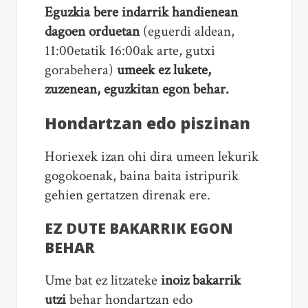
Eguzkia bere indarrik handienean
dagoen orduetan
(eguerdi aldean,
11:00etatik 16:00ak arte, gutxi
gorabehera)
umeek ez lukete,
zuzenean, eguzkitan egon behar.
Hondartzan edo piszinan
Horiexek izan ohi dira umeen lekurik
gogokoenak, baina baita istripurik
gehien gertatzen direnak ere.
EZ DUTE BAKARRIK EGON
BEHAR
Ume bat ez litzateke
inoiz bakarrik
utzi
behar hondartzan edo