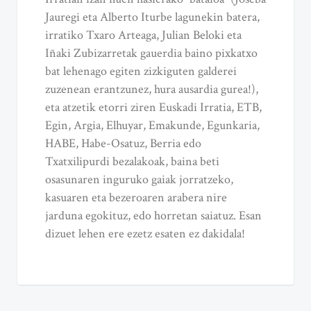
Jauregi eta Alberto Iturbe lagunekin batera,
irratiko Txaro Arteaga, Julian Beloki eta
Iñaki Zubizarretak gauerdia baino pixkatxo
bat lehenago egiten zizkiguten galderei
zuzenean erantzunez, hura ausardia gurea!),
eta atzetik etorri ziren Euskadi Irratia, ETB,
Egin, Argia, Elhuyar, Emakunde, Egunkaria,
HABE, Habe-Osatuz, Berria edo
Txatxilipurdi bezalakoak, baina beti
osasunaren inguruko gaiak jorratzeko,
kasuaren eta bezeroaren arabera nire
jarduna egokituz, edo horretan saiatuz. Esan
dizuet lehen ere ezetz esaten ez dakidala!