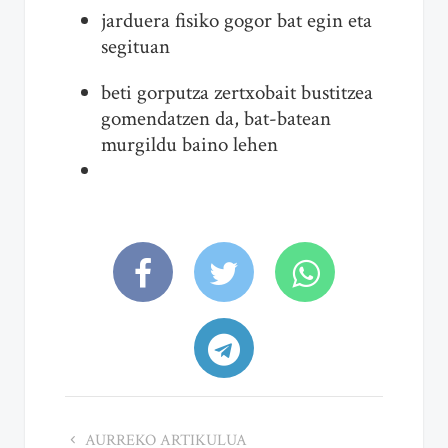
jarduera fisiko gogor bat egin eta
segituan
beti gorputza zertxobait bustitzea
gomendatzen da, bat-batean
murgildu baino lehen
AURREKO ARTIKULUA