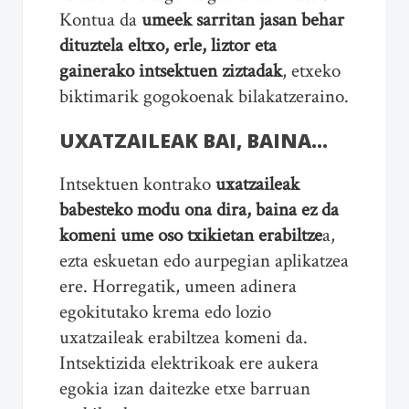
Kontua da
umeek sarritan jasan behar
dituztela eltxo, erle, liztor eta
gainerako intsektuen ziztadak
, etxeko
biktimarik gogokoenak bilakatzeraino.
UXATZAILEAK BAI, BAINA…
Intsektuen kontrako
uxatzaileak
babesteko modu ona dira, baina ez da
komeni ume oso txikietan erabiltze
a,
ezta eskuetan edo aurpegian aplikatzea
ere. Horregatik, umeen adinera
egokitutako krema edo lozio
uxatzaileak erabiltzea komeni da.
Intsektizida elektrikoak ere aukera
egokia izan daitezke etxe barruan