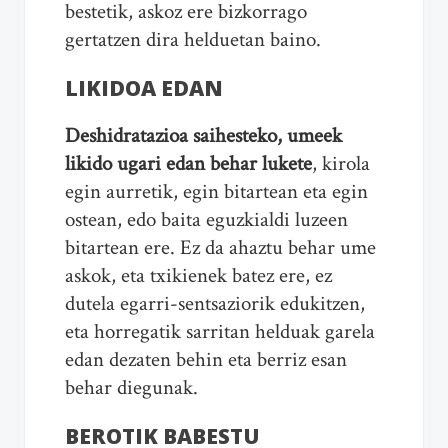
bestetik, askoz ere bizkorrago
gertatzen dira helduetan baino.
LIKIDOA EDAN
Deshidratazioa saihesteko, umeek
likido ugari edan behar lukete
, kirola
egin aurretik, egin bitartean eta egin
ostean, edo baita eguzkialdi luzeen
bitartean ere. Ez da ahaztu behar ume
askok, eta txikienek batez ere, ez
dutela egarri-sentsaziorik edukitzen,
eta horregatik sarritan helduak garela
edan dezaten behin eta berriz esan
behar diegunak.
BEROTIK BABESTU