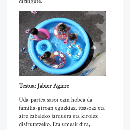
dizkigute.
Testua: Jabier Agirre
Uda-partea sasoi ezin hobea da
familia-giroan eguzkiaz, itsasoaz eta
aire zabaleko jarduera eta kirolez
disfrutatzeko. Eta umeak dira,