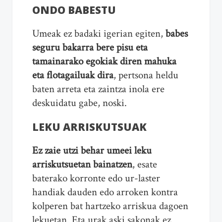
ONDO BABESTU
Umeak ez badaki igerian egiten,
babes
seguru bakarra bere pisu eta
tamainarako egokiak diren mahuka
eta flotagailuak dira
, pertsona heldu
baten arreta eta zaintza inola ere
deskuidatu gabe, noski.
LEKU ARRISKUTSUAK
Ez zaie utzi behar umeei leku
arriskutsuetan bainatzen
, esate
baterako korronte edo ur-laster
handiak dauden edo arroken kontra
kolperen bat hartzeko arriskua dagoen
lekuetan. Eta urak aski sakonak ez