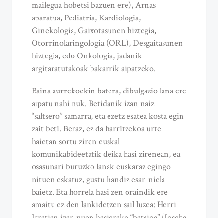
mailegua hobetsi bazuen ere), Arnas
aparatua, Pediatria, Kardiologia,
Ginekologia, Gaixotasunen hiztegia,
Otorrinolaringologia (ORL), Desgaitasunen
hiztegia, edo Onkologia, jadanik
argitaratutakoak bakarrik aipatzeko.
Baina aurrekoekin batera, dibulgazio lana ere
aipatu nahi nuk. Betidanik izan naiz
“saltsero” samarra, eta ezetz esatea kosta egin
zait beti. Beraz, ez da harritzekoa urte
haietan sortu ziren euskal
komunikabideetatik deika hasi zirenean, ea
osasunari buruzko lanak euskaraz egingo
nituen eskatuz, gustu handiz esan niela
baietz. Eta horrela hasi zen oraindik ere
amaitu ez den lankidetzen sail luzea: Herri
Irratian izan nuen hasierako “bataioa” (Joseba