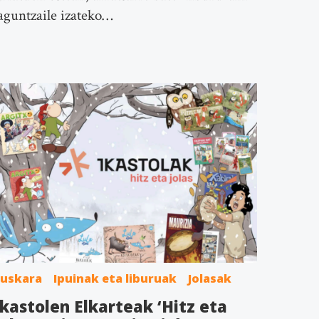
aguntzaile izateko…
Euskara
Ipuinak eta liburuak
Jolasak
Ikastolen Elkarteak ‘Hitz eta