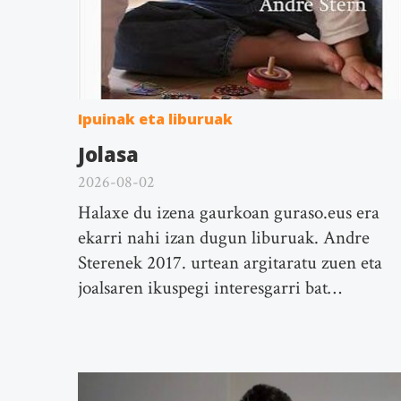
Ipuinak eta liburuak
Jolasa
2026-08-02
Halaxe du izena gaurkoan guraso.eus era
ekarri nahi izan dugun liburuak. Andre
Sterenek 2017. urtean argitaratu zuen eta
joalsaren ikuspegi interesgarri bat…