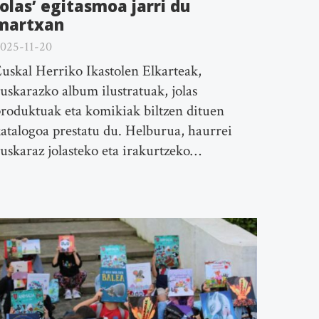
Jolas’ egitasmoa jarri du
martxan
025-11-20
uskal Herriko Ikastolen Elkarteak,
uskarazko album ilustratuak, jolas
roduktuak eta komikiak biltzen dituen
atalogoa prestatu du. Helburua, haurrei
uskaraz jolasteko eta irakurtzeko…