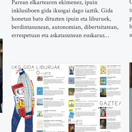
G
Parean elkartearen ekimenez, ipuin
i
inklusiboen gida ikusgai dago iaztik. Gida
p
honetan batu dituzten ipuin eta liburuek,
b
berdintasunean, autonomian, dibertsitatean,
a
errespetuan eta askatasunean euskaraz…