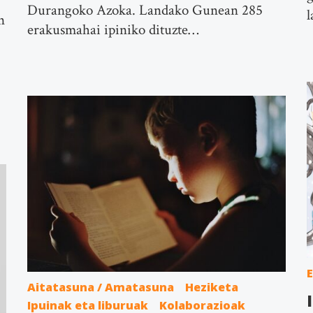
Durangoko Azoka. Landako Gunean 285
l
n
erakusmahai ipiniko dituzte…
Aitatasuna / Amatasuna
Heziketa
Ipuinak eta liburuak
Kolaborazioak