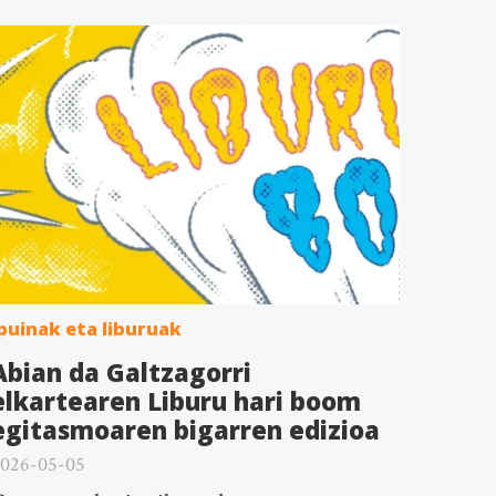
puinak eta liburuak
Abian da Galtzagorri
elkartearen Liburu hari boom
egitasmoaren bigarren edizioa
026-05-05