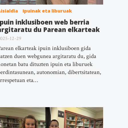
isialdia
Ipuinak eta liburuak
Ipuin inklusiboen web berria
argitaratu du Parean elkarteak
025-12-29
arean elkarteak ipuin inklusiboen gida
atzen duen webgunea argitaratu du, gida
onetan batu dituzten ipuin eta liburuek
erdintasunean, autonomian, dibertsitatean,
rrespetuan eta…