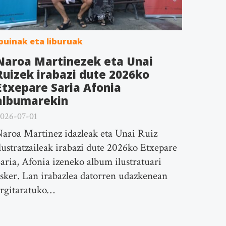
puinak eta liburuak
Naroa Martinezek eta Unai
Ruizek irabazi dute 2026ko
Etxepare Saria Afonia
albumarekin
026-07-01
aroa Martinez idazleak eta Unai Ruiz
lustratzaileak irabazi dute 2026ko Etxepare
aria, Afonia izeneko album ilustratuari
sker. Lan irabazlea datorren udazkenean
argitaratuko…