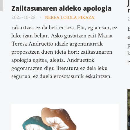
Zailtasunaren aldeko apologia
2025-10-28
NEREA LOIOLA PIKAZA
2
rakurtzea ez da beti erraza. Eta, egia esan, ez
E
luke izan behar. Asko gustatzen zait Maria
e
Teresa Andruetto idazle argentinarrak
p
proposatzen duen ideia hori: zailtasunaren
k
apologia egitea, alegia. Andruettok
e
gogorarazten digu literatura ez dela leku
a
segurua, ez duela erosotasunik eskaintzen.