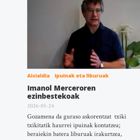
Aisialdia
Ipuinak eta liburuak
Imanol Merceroren
ezinbestekoak
2026-05-24
Gozamena da guraso askorentzat txiki
txikitatik haurrei ipuinak kontatzea;
beraiekin batera liburuak irakurtzea,