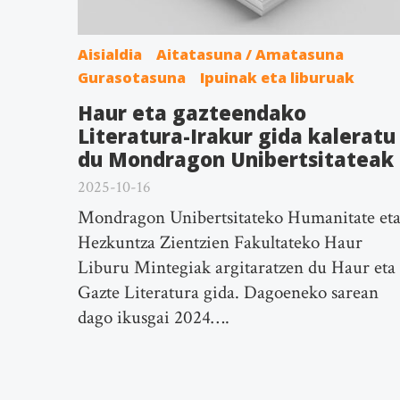
Aisialdia
Aitatasuna / Amatasuna
Gurasotasuna
Ipuinak eta liburuak
Haur eta gazteendako
Literatura-Irakur gida kaleratu
du Mondragon Unibertsitateak
2025-10-16
Mondragon Unibertsitateko Humanitate et
Hezkuntza Zientzien Fakultateko Haur
Liburu Mintegiak argitaratzen du Haur eta
Gazte Literatura gida. Dagoeneko sarean
dago ikusgai 2024….