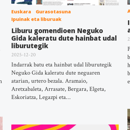
A
Euskara
Gurasotasuna
Ipuinak eta liburuak
Liburu gomendioen Neguko
Gida kaleratu dute hainbat udal
2
liburutegik
a
P
2025-12-20
b
Indarrak batu eta hainbat udal liburutegik
h
Neguko Gida kaleratu dute neguaren
b
atarian, urtero bezala. Aramaio,
n
e
Aretxabaleta, Arrasate, Bergara, Elgeta,
Eskoriatza, Legazpi eta…