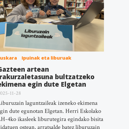
Euskara
Ipuinak eta liburuak
Gazteen artean
irakurzaletasuna bultzatzeko
ekimena egin dute Elgetan
025-11-28
iburuzain laguntzaileak izeneko ekimena
gin dute egunotan Elgetan. Herri Eskolako
H-4ko ikasleek liburutegira egindako bisita
idatuen ostean, arratsalde batez liburuzain