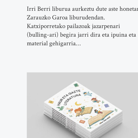
Irri Berri liburua aurkeztu dute aste honeta
Zarauzko Garoa liburudendan.
Katxiporretako pailazoak jazarpenari
(bulling-ari) begira jarri dira eta ipuina eta
material gehigarria…