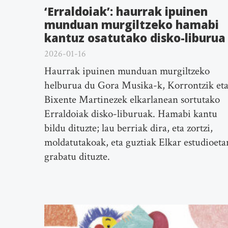
‘Erraldoiak’: haurrak ipuinen
munduan murgiltzeko hamabi
kantuz osatutako disko-liburua
2026-01-16
Haurrak ipuinen munduan murgiltzeko
helburua du Gora Musika-k, Korrontzik et
Bixente Martinezek elkarlanean sortutako
Erraldoiak disko-liburuak. Hamabi kantu
bildu dituzte; lau berriak dira, eta zortzi,
moldatutakoak, eta guztiak Elkar estudioeta
grabatu dituzte.