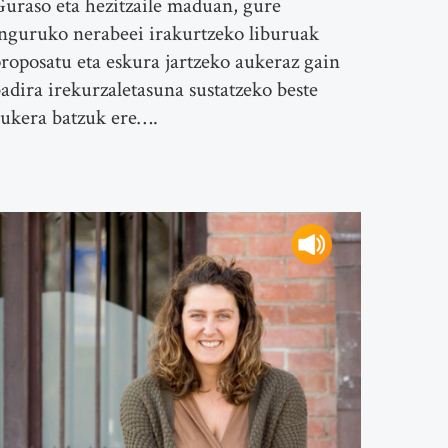
uraso eta hezitzaile maduan, gure
nguruko nerabeei irakurtzeko liburuak
roposatu eta eskura jartzeko aukeraz gain
adira irekurzaletasuna sustatzeko beste
ukera batzuk ere….