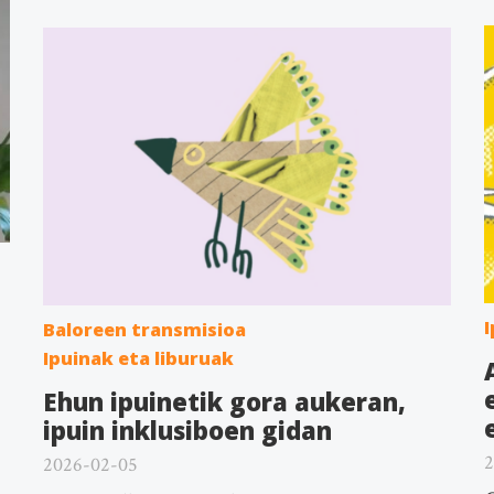
I
Baloreen transmisioa
Ipuinak eta liburuak
Ehun ipuinetik gora aukeran,
ipuin inklusiboen gidan
2
2026-02-05