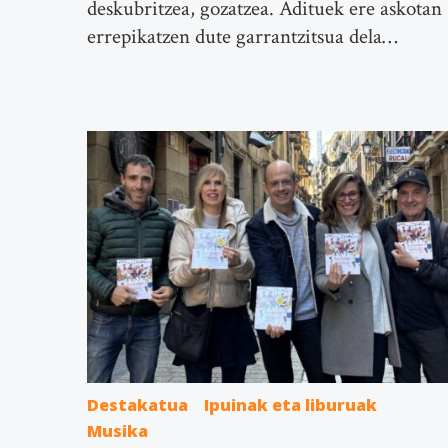
deskubritzea, gozatzea. Adituek ere askotan
errepikatzen dute garrantzitsua dela…
Destakatua
Ipuinak eta liburuak
Musika