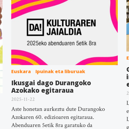
Euskara
Ipuinak eta liburuak
Ikusgai dago Durangoko
Azokako egitaraua
2
2025-11-22
L
Aste honetan aurkeztu dute Durangoko
e
Azokaren 60. edizioaren egitaraua.
L
Abenduaren 5etik 8ra garatuko da
g