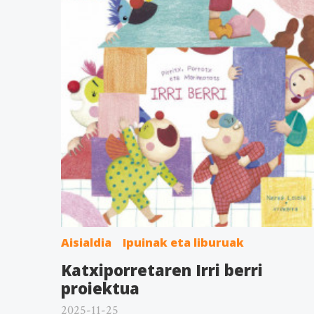
Aisialdia
Ipuinak eta liburuak
Katxiporretaren Irri berri
proiektua
2025-11-25