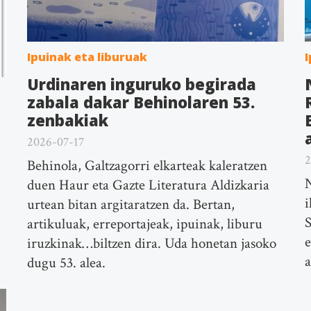
Ipuinak eta liburuak
I
Urdinaren inguruko begirada
zabala dakar Behinolaren 53.
zenbakiak
2026-07-17
2
Behinola, Galtzagorri elkarteak kaleratzen
N
duen Haur eta Gazte Literatura Aldizkaria
i
urtean bitan argitaratzen da. Bertan,
S
artikuluak, erreportajeak, ipuinak, liburu
e
iruzkinak…biltzen dira. Uda honetan jasoko
dugu 53. alea.