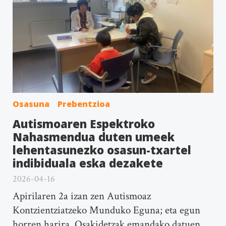
Osasuna
Prebentzioa
Autismoaren Espektroko
Nahasmendua duten umeek
lehentasunezko osasun-txartel
indibiduala eska dezakete
2026-04-16
Apirilaren 2a izan zen Autismoaz
Kontzientziatzeko Munduko Eguna; eta egun
horren harira, Osakidetzak emandako datuen