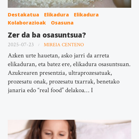
Destakatua
Elikadura
Elikadura
Kolaborazioak
Osasuna
Zer da ba osasuntsua?
2025-07-23
MIREIA CENTENO
Azken urte hauetan, asko jarri da arreta
elikaduran, eta batez ere, elikadura osasuntsuan.
Azukrearen presentzia, ultraprozesatuak,
prozesatu onak, prozesatu txarrak, benetako
janaria edo “real food” delakoa… I