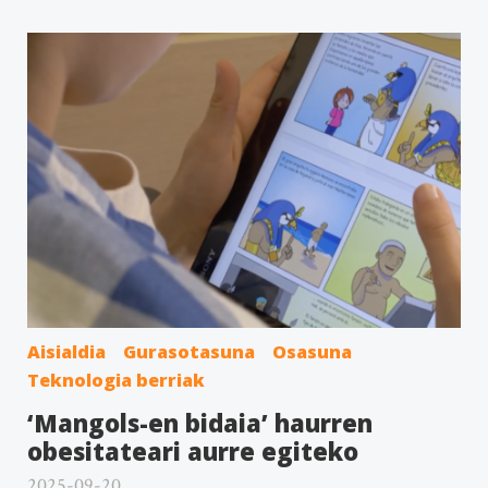
Aisialdia
Gurasotasuna
Osasuna
Teknologia berriak
‘Mangols-en bidaia’ haurren
obesitateari aurre egiteko
2025-09-20