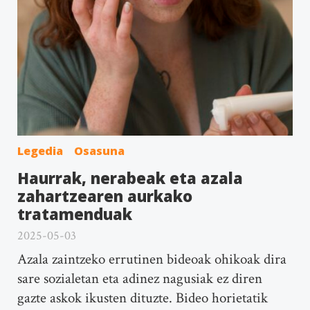
Legedia
Osasuna
Haurrak, nerabeak eta azala
zahartzearen aurkako
tratamenduak
2025-05-03
Azala zaintzeko errutinen bideoak ohikoak dira
sare sozialetan eta adinez nagusiak ez diren
gazte askok ikusten dituzte. Bideo horietatik