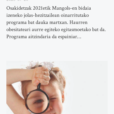
Osakidetzak 2021etik Mangols-en bidaia
izeneko jolas-hezitzailean oinarritutako
programa bat dauka martxan. Haurren
obesitateari aurre egiteko egitasmoetako bat da.
Programa aitzindaria da espainiar…