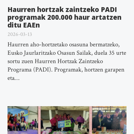
Haurren hortzak zaintzeko PADI
programak 200.000 haur artatzen
ditu EAEn
2026-03-13
Haurren aho-hortzetako osasuna bermatzeko,
Eusko Jaurlaritzako Osasun Sailak, duela 35 urte
sortu zuen Haurren Hortzak Zaintzeko
Programa (PADI). Programak, hortzen garapen
eta…