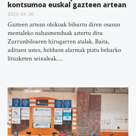
kontsumoa euskal gazteen artean
2025-04-20
Gazteen artean ohikoak bihurtu diren osasun
mentaleko nahasmenduak aztertu ditu
Zurrunbiloaren hirugarren atalak. Baita,
adituen ustez, helduon alarmak piztu beharko
lituzketen seinaleak….