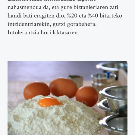
nahasmendua da, eta gure biztanleriaren zati
handi bati eragiten dio, %20 eta %40 bitarteko
intzidentziarekin, gutxi gorabehera.
Intolerantzia hori laktasaren…