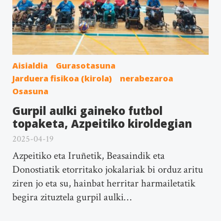
Aisialdia
Gurasotasuna
Jarduera fisikoa (kirola)
nerabezaroa
Osasuna
Gurpil aulki gaineko futbol
topaketa, Azpeitiko kiroldegian
2025-04-19
Azpeitiko eta Iruñetik, Beasaindik eta
Donostiatik etorritako jokalariak bi orduz aritu
ziren jo eta su, hainbat herritar harmailetatik
begira zituztela gurpil aulki…