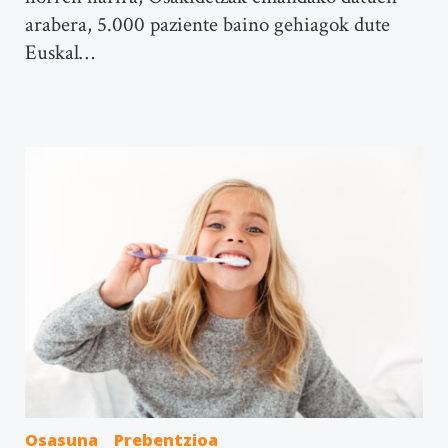
arabera, 5.000 paziente baino gehiagok dute
Euskal…
Osasuna
Prebentzioa