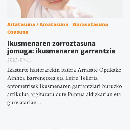
Aitatasuna / Amatasuna
Gurasotasuna
Osasuna
Ikusmenaren zorroztasuna
jomuga: ikusmenaren garrantzia
2025-09-11
Ikasturte hasierarekin batera Arrasate Optikako
Ainhoa Barrenetxea eta Leire Telleria
optometrisek ikusmenaren garrantziari buruzko
artikulua argitaratu dute Puntua aldizkarian eta
gure atarian…