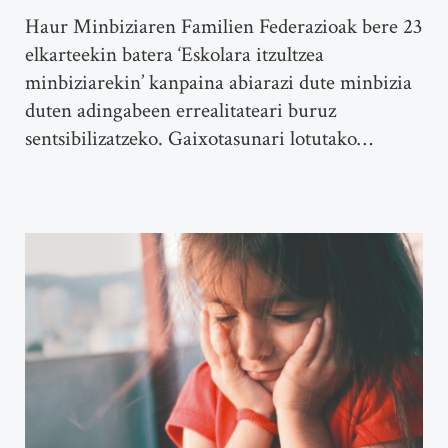
Haur Minbiziaren Familien Federazioak bere 23
elkarteekin batera ‘Eskolara itzultzea
minbiziarekin’ kanpaina abiarazi dute minbizia
duten adingabeen errealitateari buruz
sentsibilizatzeko. Gaixotasunari lotutako…