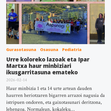
Gurasotasuna
Osasuna
Pediatria
Urre koloreko lazoak eta Ipar
Martxa haur minbiziari
ikusgarritasuna emateko
2026-02-14
Haur minbizia 1 eta 14 urte artean dauden
haurren heriotzaren bigarren arrazoi nagusia da
istripuen ondoren, eta gaixotasunari deritzona,
lehengoa. Normalean, kokaleku…