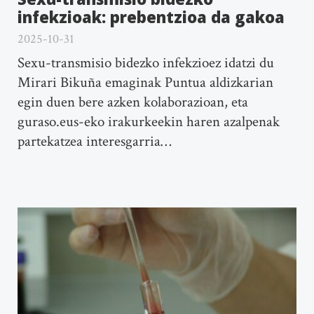
infekzioak: prebentzioa da gakoa
2025-10-31
Sexu-transmisio bidezko infekzioez idatzi du
Mirari Bikuña emaginak Puntua aldizkarian
egin duen bere azken kolaborazioan, eta
guraso.eus-eko irakurkeekin haren azalpenak
partekatzea interesgarria…