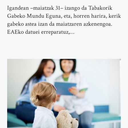
Igandean –maiatzak 31– izango da Tabakorik
Gabeko Mundu Eguna, eta, horren harira, kerik
gabeko astea izan da maiatzaren azkenengoa.
EAEko datuei erreparatuz,…