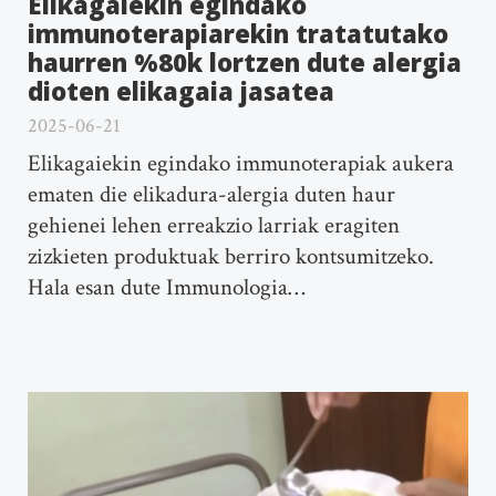
Elikagaiekin egindako
immunoterapiarekin tratatutako
haurren %80k lortzen dute alergia
dioten elikagaia jasatea
2025-06-21
Elikagaiekin egindako immunoterapiak aukera
ematen die elikadura-alergia duten haur
gehienei lehen erreakzio larriak eragiten
zizkieten produktuak berriro kontsumitzeko.
Hala esan dute Immunologia…