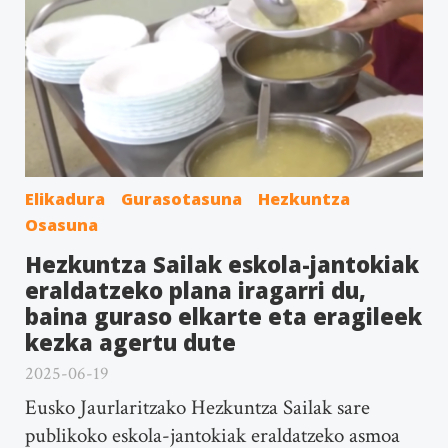
Elikadura
Gurasotasuna
Hezkuntza
Osasuna
Hezkuntza Sailak eskola-jantokiak
eraldatzeko plana iragarri du,
baina guraso elkarte eta eragileek
kezka agertu dute
2025-06-19
Eusko Jaurlaritzako Hezkuntza Sailak sare
publikoko eskola-jantokiak eraldatzeko asmoa