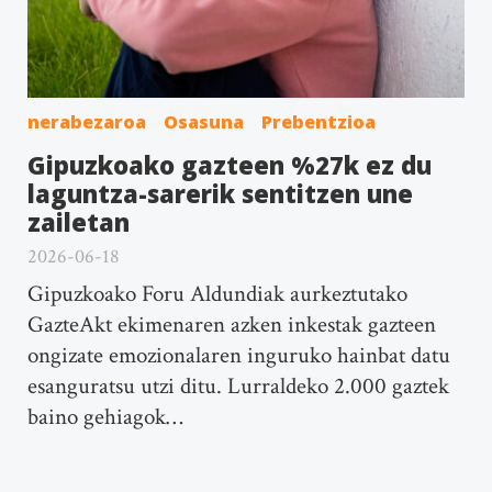
nerabezaroa
Osasuna
Prebentzioa
Gipuzkoako gazteen %27k ez du
laguntza-sarerik sentitzen une
zailetan
2026-06-18
Gipuzkoako Foru Aldundiak aurkeztutako
GazteAkt ekimenaren azken inkestak gazteen
ongizate emozionalaren inguruko hainbat datu
esanguratsu utzi ditu. Lurraldeko 2.000 gaztek
baino gehiagok…