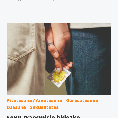
Aitatasuna / Amatasuna
Gurasotasuna
Osasuna
Sexualitatea
Sexu-transmisio bidezko