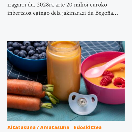
iragarri du. 2028ra arte 20 milioi euroko
inbertsioa egingo dela jakinarazi du Begoña…
Aitatasuna / Amatasuna
Edoskitzea