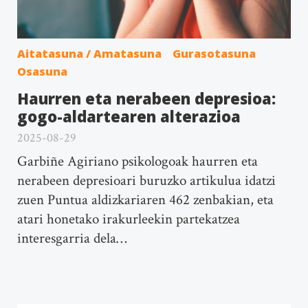
Aitatasuna / Amatasuna
Gurasotasuna
Osasuna
Haurren eta nerabeen depresioa:
gogo-aldartearen alterazioa
2025-08-29
Garbiñe Agiriano psikologoak haurren eta
nerabeen depresioari buruzko artikulua idatzi
zuen Puntua aldizkariaren 462 zenbakian, eta
atari honetako irakurleekin partekatzea
interesgarria dela…