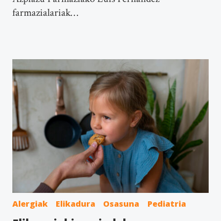
farmazialariak…
Alergiak
Elikadura
Osasuna
Pediatria