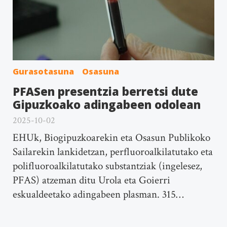
Gurasotasuna
Osasuna
PFASen presentzia berretsi dute
Gipuzkoako adingabeen odolean
2025-10-02
EHUk, Biogipuzkoarekin eta Osasun Publikoko
Sailarekin lankidetzan, perfluoroalkilatutako eta
polifluoroalkilatutako substantziak (ingelesez,
PFAS) atzeman ditu Urola eta Goierri
eskualdeetako adingabeen plasman. 315…