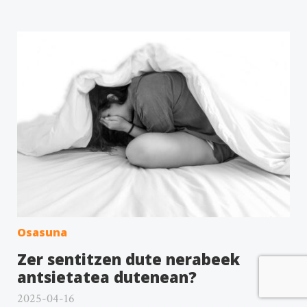
Osasuna
Zer sentitzen dute nerabeek
antsietatea dutenean?
2025-04-16