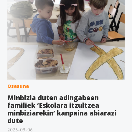
Osasuna
Minbizia duten adingabeen
familiek ‘Eskolara itzultzea
minbiziarekin’ kanpaina abiarazi
dute
2025-09-06