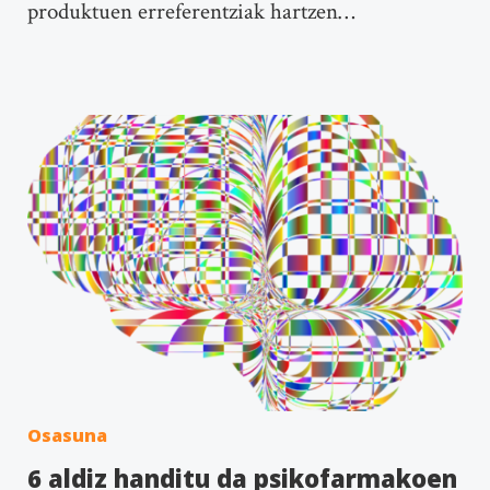
produktuen erreferentziak hartzen…
Osasuna
6 aldiz handitu da psikofarmakoen