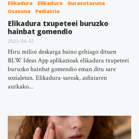
Elikadura
Elikadura
Gurasotasuna
Osasuna
Pediatria
Elikadura txupeteei buruzko
hainbat gomendio
2025-06-12
Hiru milioi deskarga baino gehiago dituen
BLW Ideas App aplikazioak elikadura txupeteei
buruzko hainbat gomendio eman ditu sare
sozialetan. Elikadura-sareak, asfixiaren
aurkako…