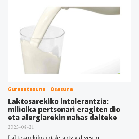
Gurasotasuna
Osasuna
Laktosarekiko intolerantzia:
milioika pertsonari eragiten dio
eta alergiarekin nahas daiteke
2025-08-21
Laktosarekiko intolerantzia digestio-