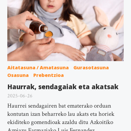
Aitatasuna / Amatasuna
Gurasotasuna
Osasuna
Prebentzioa
Haurrak, sendagaiak eta akatsak
2025-06-26
Haurrei sendagairen bat ematerako orduan
kontutan izan beharreko lau akats eta horiek
ekiditeko gomendioak azaldu ditu Azkoitiko
Azpiazu Farmaziako Luis Fernandez