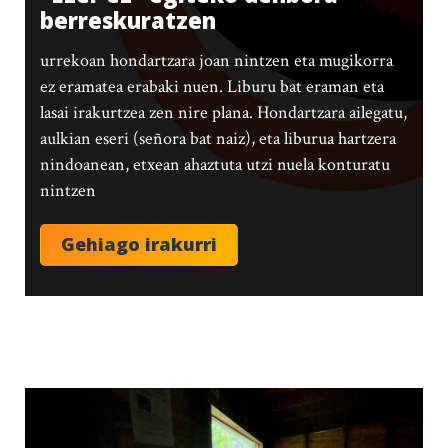
berreskuratzen
urrekoan hondartzara joan nintzen eta mugikorra
ez eramatea erabaki nuen. Liburu bat eraman eta
lasai irakurtzea zen nire plana. Hondartzara ailegatu,
aulkian eseri (señora bat naiz), eta liburua hartzera
nindoanean, etxean ahaztuta utzi nuela konturatu
nintzen