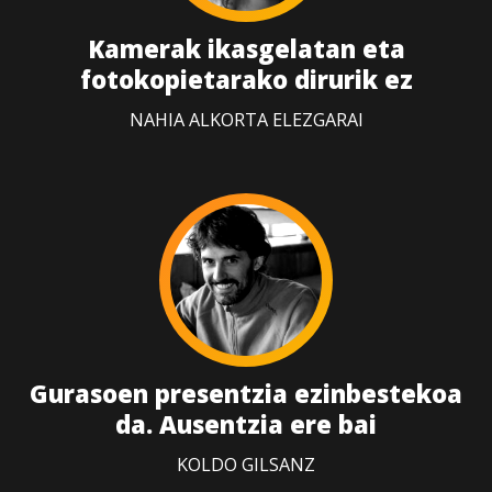
Kamerak ikasgelatan eta
fotokopietarako dirurik ez
NAHIA ALKORTA ELEZGARAI
Gurasoen presentzia ezinbestekoa
da. Ausentzia ere bai
KOLDO GILSANZ