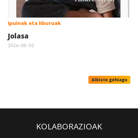
Ipuinak eta liburuak
Jolasa
2026-08-02
Albiste gehiago
KOLABORAZIOAK