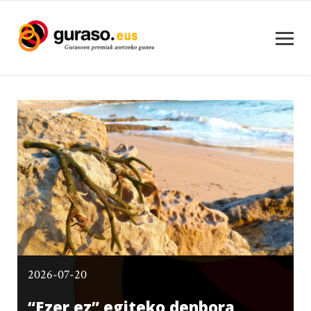
2026-07-20
“Ezer ez” egiteko denbora