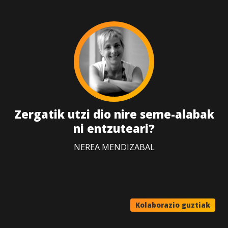
Zergatik utzi dio nire seme-alabak
ni entzuteari?
NEREA MENDIZABAL
Kolaborazio guztiak