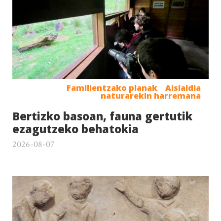
Familientzako planak
Aisialdia
naturarekin harremana
Bertizko basoan, fauna gertutik
ezagutzeko behatokia
2026-08-07