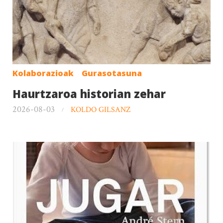
Kolaborazioak
Gurasotasuna
Haurtzaroa historian zehar
2026-08-03
KOLDO GILSANZ