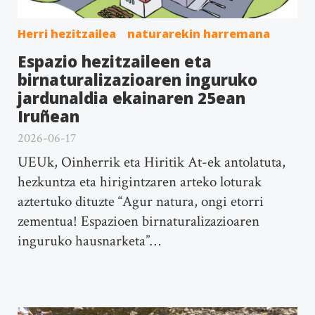
Herri hezitzailea
naturarekin harremana
Espazio hezitzaileen eta
birnaturalizazioaren inguruko
jardunaldia ekainaren 25ean
Iruñean
2026-06-17
UEUk, Oinherrik eta Hiritik At-ek antolatuta,
hezkuntza eta hirigintzaren arteko loturak
aztertuko dituzte “Agur natura, ongi etorri
zementua! Espazioen birnaturalizazioaren
inguruko hausnarketa”…