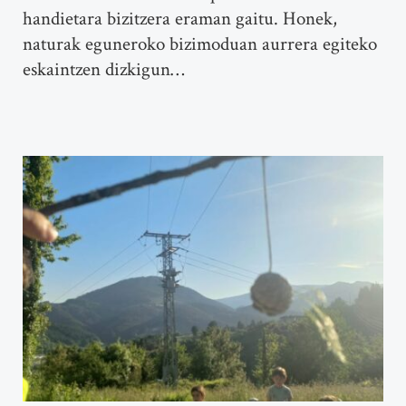
handietara bizitzera eraman gaitu. Honek,
naturak eguneroko bizimoduan aurrera egiteko
eskaintzen dizkigun…