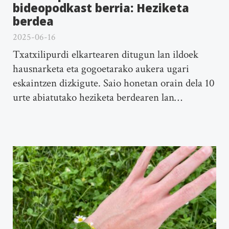
bideopodkast berria: Heziketa
berdea
2025-06-16
Txatxilipurdi elkartearen ditugun lan ildoek
hausnarketa eta gogoetarako aukera ugari
eskaintzen dizkigute. Saio honetan orain dela 10
urte abiatutako heziketa berdearen lan…