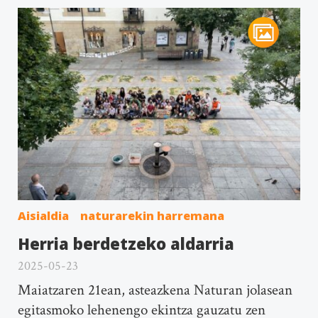
Aisialdia
naturarekin harremana
Herria berdetzeko aldarria
2025-05-23
Maiatzaren 21ean, asteazkena Naturan jolasean
egitasmoko lehenengo ekintza gauzatu zen