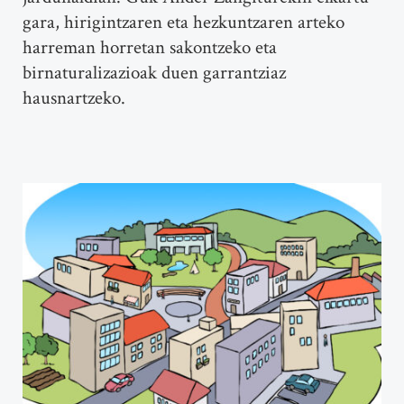
gara, hirigintzaren eta hezkuntzaren arteko
harreman horretan sakontzeko eta
birnaturalizazioak duen garrantziaz
hausnartzeko.