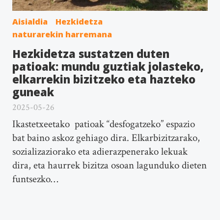
Aisialdia
Hezkidetza
naturarekin harremana
Hezkidetza sustatzen duten
patioak: mundu guztiak jolasteko,
elkarrekin bizitzeko eta hazteko
guneak
2025-05-26
Ikastetxeetako patioak “desfogatzeko” espazio
bat baino askoz gehiago dira. Elkarbizitzarako,
sozializaziorako eta adierazpenerako lekuak
dira, eta haurrek bizitza osoan lagunduko dieten
funtsezko…