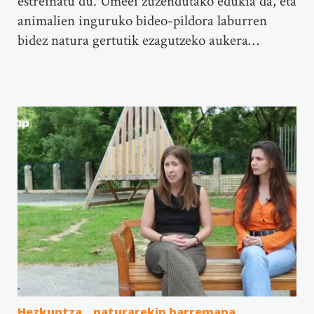
estreinatu du. Umeei zuzendutako edukia da, eta
animalien inguruko bideo-pildora laburren
bidez natura gertutik ezagutzeko aukera…
Hezkuntza
naturarekin harremana