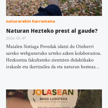
naturarekin harremana
Naturan Hezteko prest al gaude?
2026-01-07
Maialen Sistiaga Povedak idatzi du Oinherri
sareko webgunerako urteko azken kolaborazioa.
Hezkuntza fakultateko zientzien didaktikako
irakasle eta ikertzailea da eta naturan hezteaz…