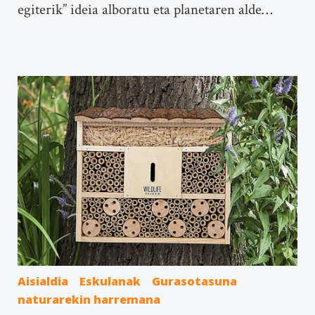
egiterik” ideia alboratu eta planetaren alde…
Aisialdia
Eskulanak
Gurasotasuna
naturarekin harremana