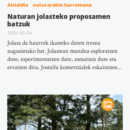
Aisialdia
naturarekin harremana
Naturan jolasteko proposamen
batzuk
2026-03-24
Jolasa da haurrek ikasteko duten tresna
nagusietako bat. Jolastean mundua esploratzen
dute, esperimentatzen dute, asmatzen dute eta
erratzen dira. Jostailu komertzialek eskaintzen…