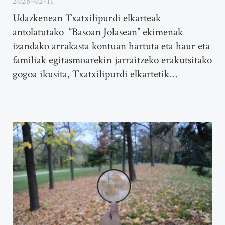
2026-02-11
Udazkenean Txatxilipurdi elkarteak
antolatutako “Basoan Jolasean” ekimenak
izandako arrakasta kontuan hartuta eta haur eta
familiak egitasmoarekin jarraitzeko erakutsitako
gogoa ikusita, Txatxilipurdi elkartetik…