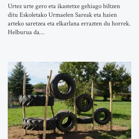
Urtez urte gero eta ikastetxe gehiago biltzen
ditu Eskoletako Urmaelen Sareak eta haien
arteko saretzea eta elkarlana errazten du horrek.
Helburua da…