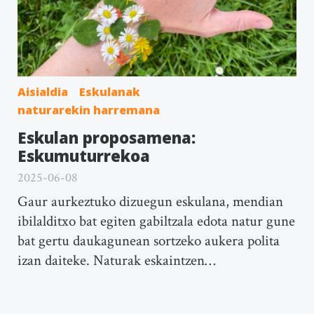
Aisialdia
Eskulanak
naturarekin harremana
Eskulan proposamena:
Eskumuturrekoa
2025-06-08
Gaur aurkeztuko dizuegun eskulana, mendian
ibilalditxo bat egiten gabiltzala edota natur gune
bat gertu daukagunean sortzeko aukera polita
izan daiteke. Naturak eskaintzen…