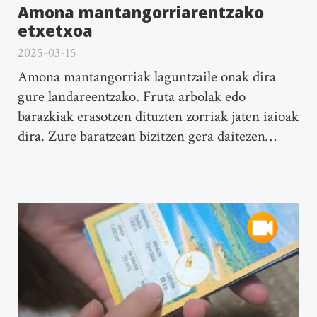
Amona mantangorriarentzako
etxetxoa
2025-03-15
Amona mantangorriak laguntzaile onak dira
gure landareentzako. Fruta arbolak edo
barazkiak erasotzen dituzten zorriak jaten iaioak
dira. Zure baratzean bizitzen gera daitezen…