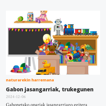
naturarekin harremana
Gabon jasangarriak, trukegunen
2024-12-06
Gabonetako opariak jasangarriago egitera