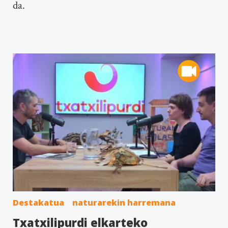
da.
Destakatua
naturarekin harremana
Txatxilipurdi elkarteko