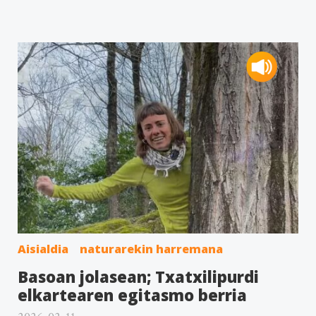
Aisialdia
naturarekin harremana
Basoan jolasean; Txatxilipurdi
elkartearen egitasmo berria