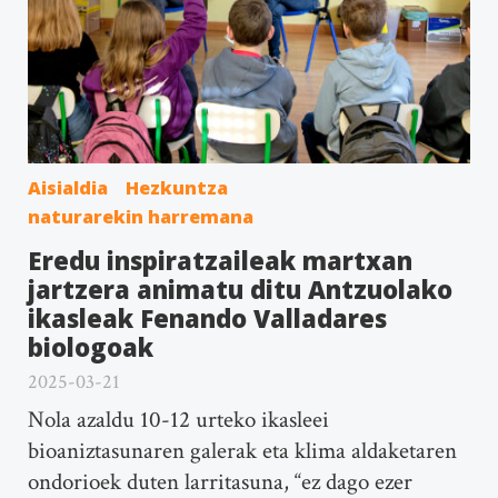
Aisialdia
Hezkuntza
naturarekin harremana
Eredu inspiratzaileak martxan
jartzera animatu ditu Antzuolako
ikasleak Fenando Valladares
biologoak
2025-03-21
Nola azaldu 10-12 urteko ikasleei
bioaniztasunaren galerak eta klima aldaketaren
ondorioek duten larritasuna, “ez dago ezer