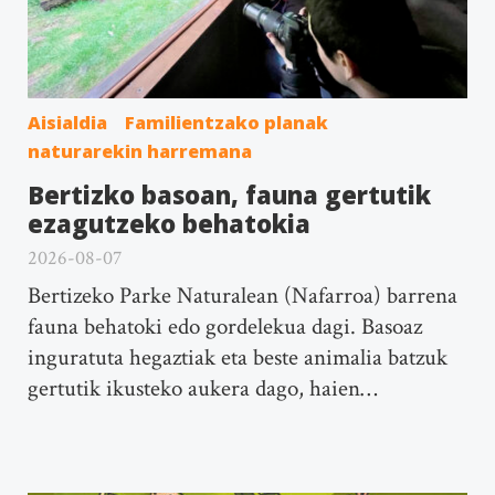
Aisialdia
Familientzako planak
naturarekin harremana
Bertizko basoan, fauna gertutik
ezagutzeko behatokia
2026-08-07
Bertizeko Parke Naturalean (Nafarroa) barrena
fauna behatoki edo gordelekua dagi. Basoaz
inguratuta hegaztiak eta beste animalia batzuk
gertutik ikusteko aukera dago, haien…