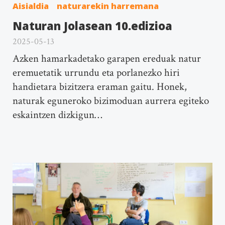
Aisialdia
naturarekin harremana
Naturan Jolasean 10.edizioa
2025-05-13
Azken hamarkadetako garapen ereduak natur
eremuetatik urrundu eta porlanezko hiri
handietara bizitzera eraman gaitu. Honek,
naturak eguneroko bizimoduan aurrera egiteko
eskaintzen dizkigun…