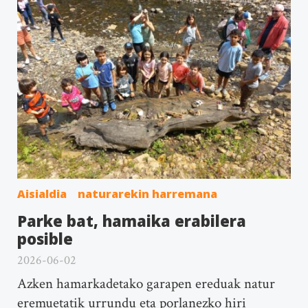
Aisialdia
naturarekin harremana
Parke bat, hamaika erabilera
posible
2026-06-02
Azken hamarkadetako garapen ereduak natur
eremuetatik urrundu eta porlanezko hiri