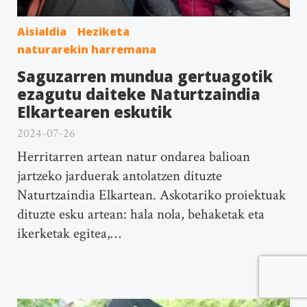
Aisialdia
Heziketa
naturarekin harremana
Saguzarren mundua gertuagotik
ezagutu daiteke Naturtzaindia
Elkartearen eskutik
2024-07-26
Herritarren artean natur ondarea balioan
jartzeko jarduerak antolatzen dituzte
Naturtzaindia Elkartean. Askotariko proiektuak
dituzte esku artean: hala nola, behaketak eta
ikerketak egitea,…