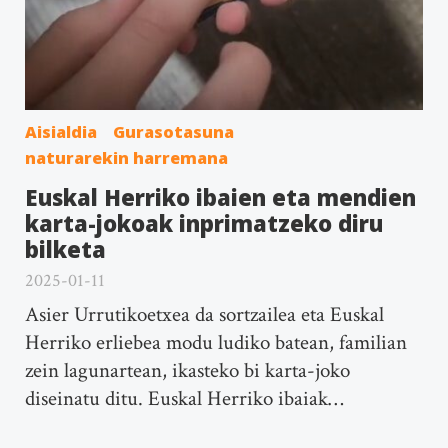
Aisialdia
Gurasotasuna
naturarekin harremana
Euskal Herriko ibaien eta mendien
karta-jokoak inprimatzeko diru
bilketa
2025-01-11
Asier Urrutikoetxea da sortzailea eta Euskal
Herriko erliebea modu ludiko batean, familian
zein lagunartean, ikasteko bi karta-joko
diseinatu ditu. Euskal Herriko ibaiak…