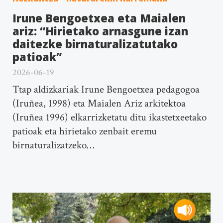
Irune Bengoetxea eta Maialen
ariz: “Hirietako arnasgune izan
daitezke birnaturalizatutako
patioak”
2026-06-19
Ttap aldizkariak Irune Bengoetxea pedagogoa
(Iruñea, 1998) eta Maialen Ariz arkitektoa
(Iruñea 1996) elkarrizketatu ditu ikastetxeetako
patioak eta hirietako zenbait eremu
birnaturalizatzeko…