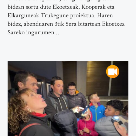
bidean sortu dute Ekoetxeak, Kooperak eta
Elkarguneak Trukegune proiektua. Haren
bidez, abenduaren 3tik 5era bitartean Ekoetxea
Sareko ingurumen…