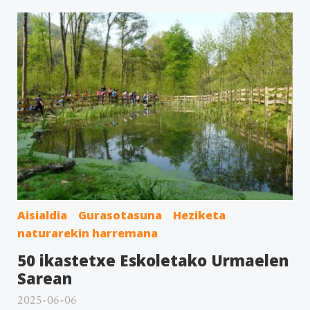
Aisialdia
Gurasotasuna
Heziketa
naturarekin harremana
50 ikastetxe Eskoletako Urmaelen
Sarean
2025-06-06