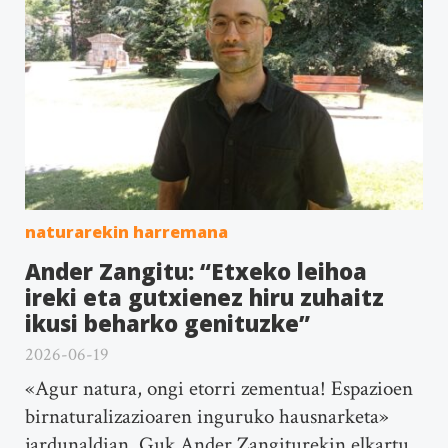
naturarekin harremana
Ander Zangitu: “Etxeko leihoa
ireki eta gutxienez hiru zuhaitz
ikusi beharko genituzke”
2026-06-19
«Agur natura, ongi etorri zementua! Espazioen
birnaturalizazioaren inguruko hausnarketa»
jardunaldian. Guk Ander Zangiturekin elkartu