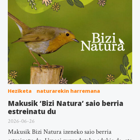
Heziketa
naturarekin harremana
Makusik ‘Bizi Natura’ saio berria
estreinatu du
2026-06-26
Makusik Bizi Natura izeneko saio berria