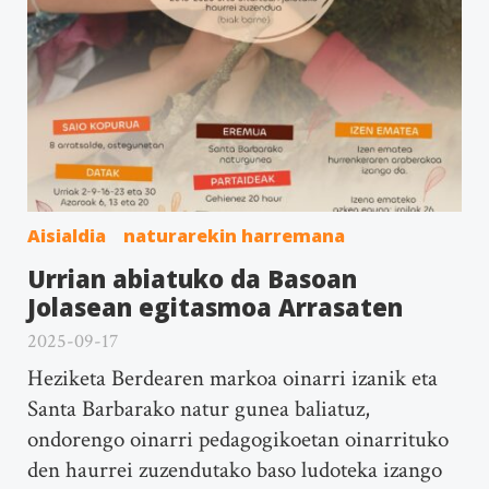
Aisialdia
naturarekin harremana
Urrian abiatuko da Basoan
Jolasean egitasmoa Arrasaten
2025-09-17
Heziketa Berdearen markoa oinarri izanik eta
Santa Barbarako natur gunea baliatuz,
ondorengo oinarri pedagogikoetan oinarrituko
den haurrei zuzendutako baso ludoteka izango