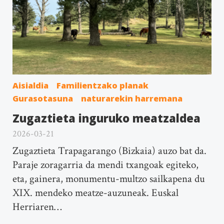
Aisialdia
Familientzako planak
Gurasotasuna
naturarekin harremana
Zugaztieta inguruko meatzaldea
2026-03-21
Zugaztieta Trapagarango (Bizkaia) auzo bat da.
Paraje zoragarria da mendi txangoak egiteko,
eta, gainera, monumentu-multzo sailkapena du
XIX. mendeko meatze-auzuneak. Euskal
Herriaren…