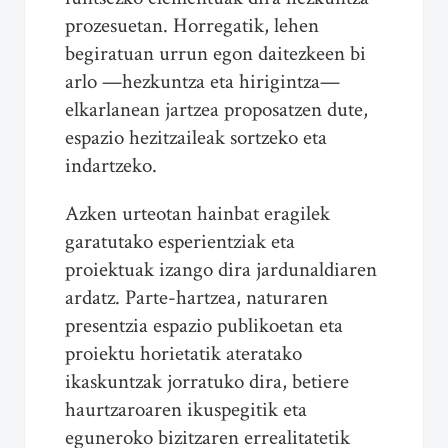
prozesuetan. Horregatik, lehen
begiratuan urrun egon daitezkeen bi
arlo —hezkuntza eta hirigintza—
elkarlanean jartzea proposatzen dute,
espazio hezitzaileak sortzeko eta
indartzeko.
Azken urteotan hainbat eragilek
garatutako esperientziak eta
proiektuak izango dira jardunaldiaren
ardatz. Parte-hartzea, naturaren
presentzia espazio publikoetan eta
proiektu horietatik ateratako
ikaskuntzak jorratuko dira, betiere
haurtzaroaren ikuspegitik eta
eguneroko bizitzaren errealitatetik