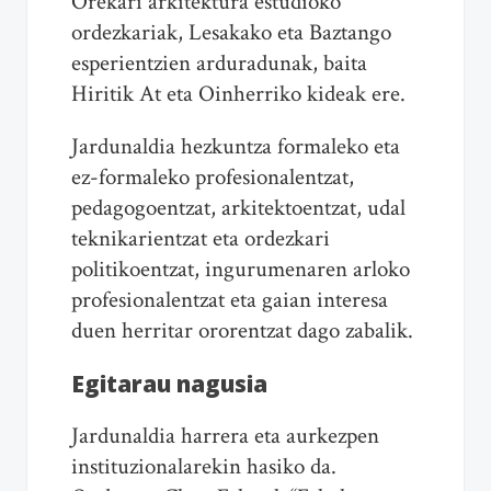
Orekari arkitektura estudioko
ordezkariak, Lesakako eta Baztango
esperientzien arduradunak, baita
Hiritik At eta Oinherriko kideak ere.
Jardunaldia hezkuntza formaleko eta
ez-formaleko profesionalentzat,
pedagogoentzat, arkitektoentzat, udal
teknikarientzat eta ordezkari
politikoentzat, ingurumenaren arloko
profesionalentzat eta gaian interesa
duen herritar ororentzat dago zabalik.
Egitarau nagusia
Jardunaldia harrera eta aurkezpen
instituzionalarekin hasiko da.