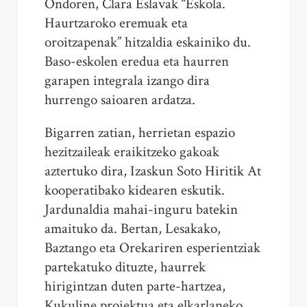
Ondoren, Clara Eslavak “Eskola.
Haurtzaroko eremuak eta
oroitzapenak” hitzaldia eskainiko du.
Baso-eskolen eredua eta haurren
garapen integrala izango dira
hurrengo saioaren ardatza.
Bigarren zatian, herrietan espazio
hezitzaileak eraikitzeko gakoak
aztertuko dira, Izaskun Soto Hiritik At
kooperatibako kidearen eskutik.
Jardunaldia mahai-inguru batekin
amaituko da. Bertan, Lesakako,
Baztango eta Orekariren esperientziak
partekatuko dituzte, haurrek
hirigintzan duten parte-hartzea,
Kukuline proiektua eta elkarlaneko