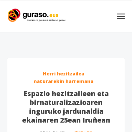
Herri hezitzailea
naturarekin harremana
Espazio hezitzaileen eta
birnaturalizazioaren
inguruko jardunaldia
ekainaren 25ean Iruñean