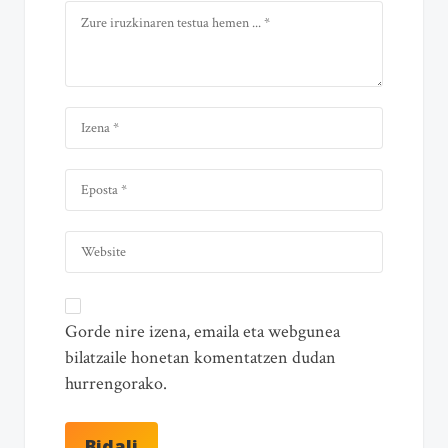
Gorde nire izena, emaila eta webgunea
bilatzaile honetan komentatzen dudan
hurrengorako.