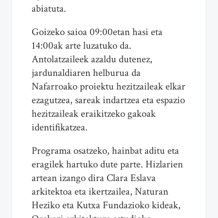
abiatuta.
Goizeko saioa 09:00etan hasi eta
14:00ak arte luzatuko da.
Antolatzaileek azaldu dutenez,
jardunaldiaren helburua da
Nafarroako proiektu hezitzaileak elkar
ezagutzea, sareak indartzea eta espazio
hezitzaileak eraikitzeko gakoak
identifikatzea.
Programa osatzeko, hainbat aditu eta
eragilek hartuko dute parte. Hizlarien
artean izango dira Clara Eslava
arkitektoa eta ikertzailea, Naturan
Heziko eta Kutxa Fundazioko kideak,