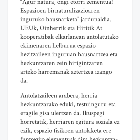
“Agur natura, ongi etorri zementua!
Espazioen birnaturalizazioaren
inguruko hausnarketa” jardunaldia.
UEUk, Oinherrik eta Hiritik At
kooperatibak elkarlanean antolatutako
ekimenaren helburua espazio
hezitzaileen inguruan hausnartzea eta
hezkuntzaren zein hirigintzaren
arteko harremanak aztertzea izango
da.
Antolatzaileen arabera, herria
hezkuntzarako eduki, testuinguru eta
eragile gisa ulertzen da. Ikuspegi
horretatik, herriaren egitura soziala ez
ezik, espazio fisikoen antolaketa ere
funtsezko elementuak dira hezkuntza-