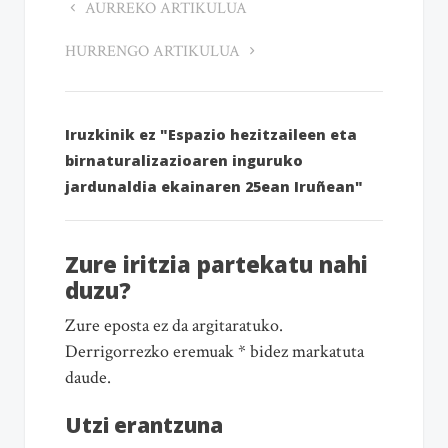
AURREKO ARTIKULUA
HURRENGO ARTIKULUA
Iruzkinik ez "Espazio hezitzaileen eta
birnaturalizazioaren inguruko
jardunaldia ekainaren 25ean Iruñean"
Zure iritzia partekatu nahi
duzu?
Zure eposta ez da argitaratuko.
Derrigorrezko eremuak * bidez markatuta
daude.
Utzi erantzuna