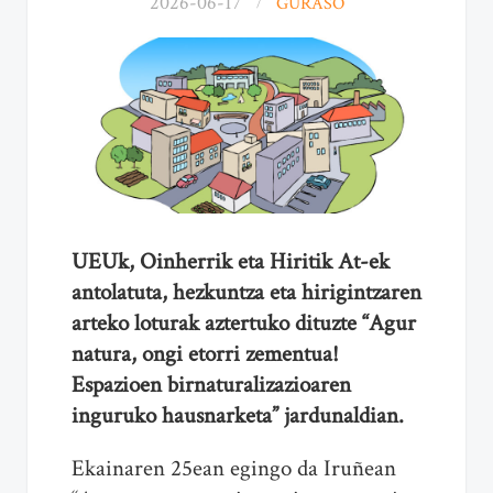
2026-06-17
GURASO
UEUk, Oinherrik eta Hiritik At-ek
antolatuta, hezkuntza eta hirigintzaren
arteko loturak aztertuko dituzte “Agur
natura, ongi etorri zementua!
Espazioen birnaturalizazioaren
inguruko hausnarketa” jardunaldian.
Ekainaren 25ean egingo da Iruñean