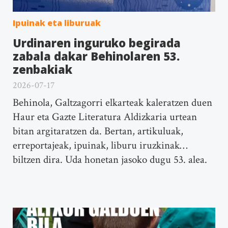
Ipuinak eta liburuak
Urdinaren inguruko begirada
zabala dakar Behinolaren 53.
zenbakiak
2026-07-17
Behinola, Galtzagorri elkarteak kaleratzen duen
Haur eta Gazte Literatura Aldizkaria urtean
bitan argitaratzen da. Bertan, artikuluak,
erreportajeak, ipuinak, liburu iruzkinak…
biltzen dira. Uda honetan jasoko dugu 53. alea.