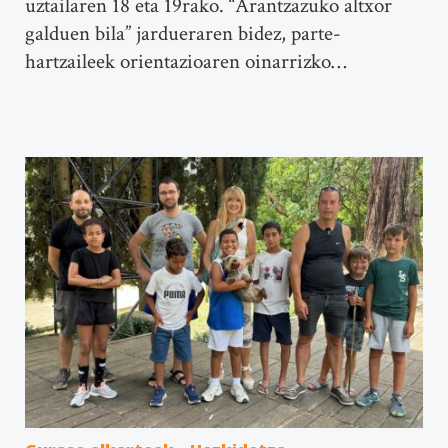
uztailaren 18 eta 19rako. “Arantzazuko altxor
galduen bila” jardueraren bidez, parte-
hartzaileek orientazioaren oinarrizko…