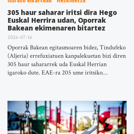
Guraso elkarteak
Hezkidetza
305 haur saharar iritsi dira Hego
Euskal Herrira udan, Oporrak
Bakean ekimenaren bitartez
2026-07-16
Oporrak Bakean egitasmoaren bidez, Tindufeko
(Aljeria) errefuxiatuen kanpalekuetan bizi diren
305 haur sahararrek uda Euskal Herrian
igaroko dute. EAE-ra 205 ume iritsiko…