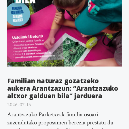
Familian naturaz gozatzeko
aukera Arantzazun: “Arantzazuko
altxor galduen bila” jarduera
2026-07-16
Arantzazuko Parketxeak familia osoari
zuzendutako proposamen berezia prestatu du