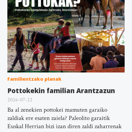
Familientzako planak
Pottokekin familian Arantzazun
2026-07-22
Ba al zenekien pottokei mamuten garaiko
zaldiak ere esaten zaiela? Paleolito garaitik
Euskal Herrian bizi izan diren zaldi zaharrenak