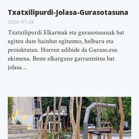
Txatxilipurdi-Jolasa-Gurasotasuna
2026-07-28
Txatxilipurdi Elkarteak eta gurasotasunak bat
egiten dute hainbat egitasmo, helburu eta
proiektutan. Horren adibide da Guraso.eus
ekimena. Beste elkargune garrantzitsu bat
jolasa…