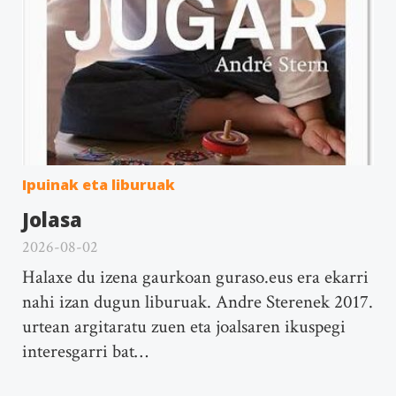
Ipuinak eta liburuak
Jolasa
2026-08-02
Halaxe du izena gaurkoan guraso.eus era ekarri
nahi izan dugun liburuak. Andre Sterenek 2017.
urtean argitaratu zuen eta joalsaren ikuspegi
interesgarri bat…