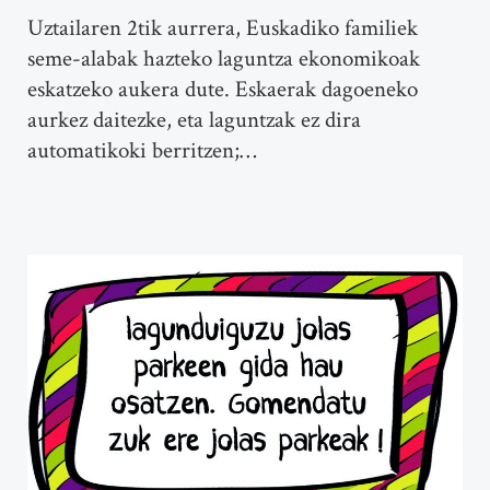
Uztailaren 2tik aurrera, Euskadiko familiek
seme-alabak hazteko laguntza ekonomikoak
eskatzeko aukera dute. Eskaerak dagoeneko
aurkez daitezke, eta laguntzak ez dira
automatikoki berritzen;…