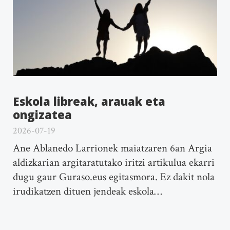
Eskola libreak, arauak eta
ongizatea
2026-07-19
Ane Ablanedo Larrionek maiatzaren 6an Argia
aldizkarian argitaratutako iritzi artikulua ekarri
dugu gaur Guraso.eus egitasmora. Ez dakit nola
irudikatzen dituen jendeak eskola…