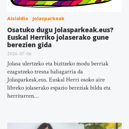
Aisialdia
Jolasparkeak
Osatuko dugu Jolasparkeak.eus?
Euskal Herriko jolaserako gune
berezien gida
2026-07-06
Jolasa ulertzeko eta bizitzeko modu berriak
ezagutzeko tresna baliagarria da
Jolasparkeak.eus. Euskal Herri osoko aire
libreko jolaserako espazio bereziak bildu eta
herritarren…