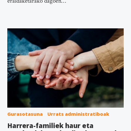
eraldaketarako dagoen…
Gurasotasuna
Urrats administratiboak
Harrera-familiek haur eta