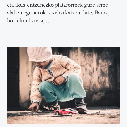
eta ikus-entzunezko plataformek gure seme-
alaben egunerokoa zeharkatzen dute. Baina,
horiekin batera,…