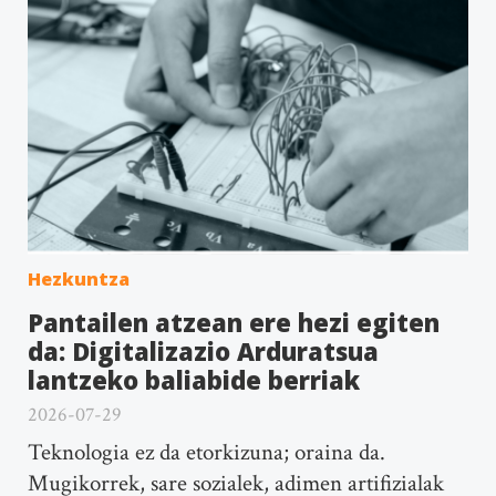
Hezkuntza
Pantailen atzean ere hezi egiten
da: Digitalizazio Arduratsua
lantzeko baliabide berriak
2026-07-29
Teknologia ez da etorkizuna; oraina da.
Mugikorrek, sare sozialek, adimen artifizialak