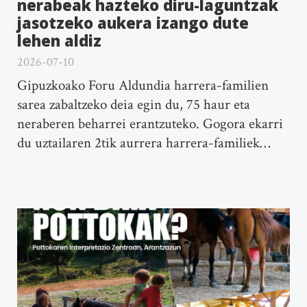
nerabeak hazteko diru-laguntzak
jasotzeko aukera izango dute
lehen aldiz
2026-07-10
Gipuzkoako Foru Aldundia harrera-familien
sarea zabaltzeko deia egin du, 75 haur eta
neraberen beharrei erantzuteko. Gogora ekarri
du uztailaren 2tik aurrera harrera-familiek…