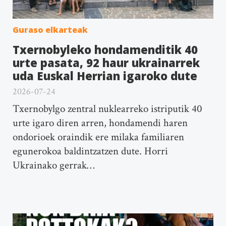
Guraso elkarteak
Txernobyleko hondamenditik 40
urte pasata, 92 haur ukrainarrek
uda Euskal Herrian igaroko dute
2026-07-24
Txernobylgo zentral nuklearreko istriputik 40
urte igaro diren arren, hondamendi haren
ondorioek oraindik ere milaka familiaren
egunerokoa baldintzatzen dute. Horri
Ukrainako gerrak…