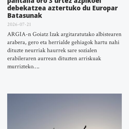
pantaila oro 3 urtez azpikoei
debekatzea aztertuko du Europar
Batasunak
2026-07-21
ARGIA-n Goiatz Izak argitaratutako albistearen
arabera, gero eta herrialde gehiagok hartu nahi
dituzte neurriak haurrek sare sozialen
erabileraren aurrean dituzten arriskuak
murrizteko….