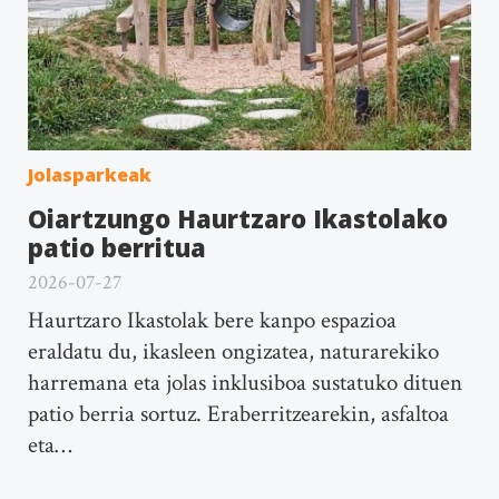
Jolasparkeak
Oiartzungo Haurtzaro Ikastolako
patio berritua
2026-07-27
Haurtzaro Ikastolak bere kanpo espazioa
eraldatu du, ikasleen ongizatea, naturarekiko
harremana eta jolas inklusiboa sustatuko dituen
patio berria sortuz. Eraberritzearekin, asfaltoa
eta…