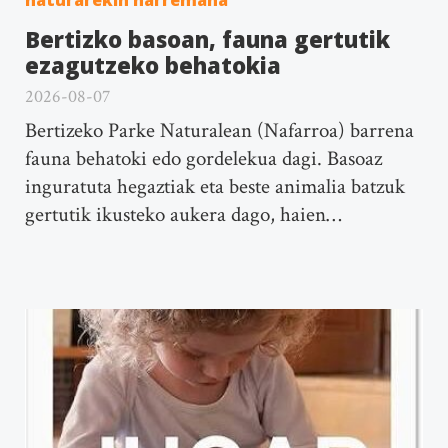
naturarekin harremana
Bertizko basoan, fauna gertutik
ezagutzeko behatokia
2026-08-07
Bertizeko Parke Naturalean (Nafarroa) barrena
fauna behatoki edo gordelekua dagi. Basoaz
inguratuta hegaztiak eta beste animalia batzuk
gertutik ikusteko aukera dago, haien…