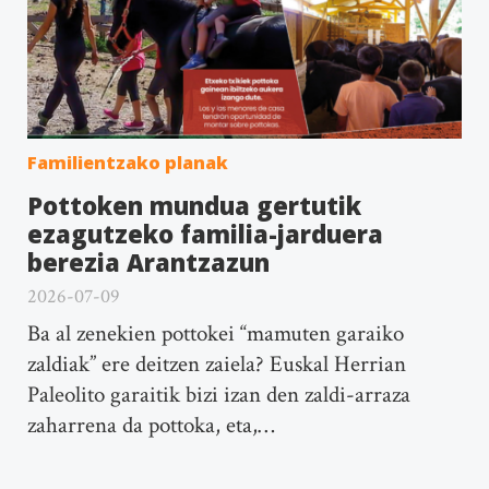
Familientzako planak
Pottoken mundua gertutik
ezagutzeko familia-jarduera
berezia Arantzazun
2026-07-09
Ba al zenekien pottokei “mamuten garaiko
zaldiak” ere deitzen zaiela? Euskal Herrian
Paleolito garaitik bizi izan den zaldi-arraza
zaharrena da pottoka, eta,…