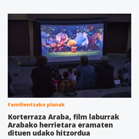
Familientzako planak
Korterraza Araba, film laburrak
Arabako herrietara eramaten
dituen udako hitzordua