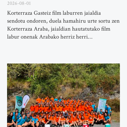
2026-08-01
Korterraza Gasteiz film laburren jaialdia
sendotu ondoren, duela hamahiru urte sortu zen
Korterraza Araba, jaialdian hautatutako film
labur onenak Arabako herriz herri…