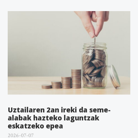
Uztailaren 2an ireki da seme-
alabak hazteko laguntzak
eskatzeko epea
2026-07-07