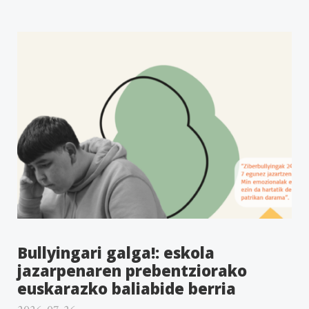
Bullyingari galga!: eskola
jazarpenaren prebentziorako
euskarazko baliabide berria