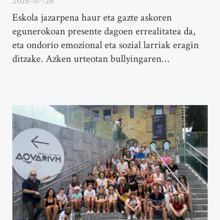
2026-07-26
Eskola jazarpena haur eta gazte askoren
egunerokoan presente dagoen errealitatea da,
eta ondorio emozional eta sozial larriak eragin
ditzake. Azken urteotan bullyingaren…