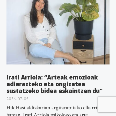
Irati Arriola: “Arteak emozioak
adierazteko eta ongizatea
sustatzeko bidea eskaintzen du”
2026-07-05
Hik Hasi aldizkarian argitaratutako elkarrizketa
batean, Irati Arriola psikologo eta arte