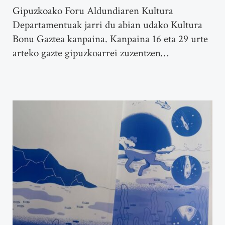
Gipuzkoako Foru Aldundiaren Kultura
Departamentuak jarri du abian udako Kultura
Bonu Gaztea kanpaina. Kanpaina 16 eta 29 urte
arteko gazte gipuzkoarrei zuzentzen…