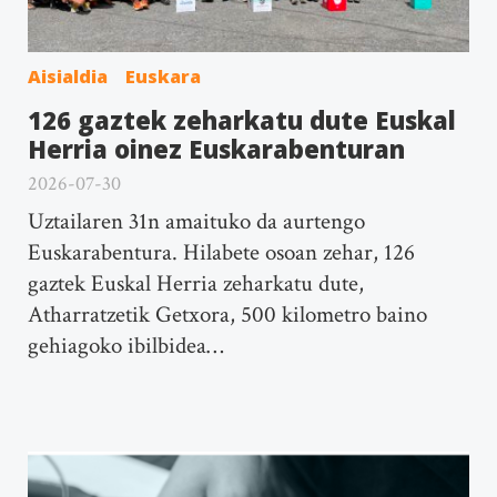
Aisialdia
Euskara
126 gaztek zeharkatu dute Euskal
Herria oinez Euskarabenturan
2026-07-30
Uztailaren 31n amaituko da aurtengo
Euskarabentura. Hilabete osoan zehar, 126
gaztek Euskal Herria zeharkatu dute,
Atharratzetik Getxora, 500 kilometro baino
gehiagoko ibilbidea…