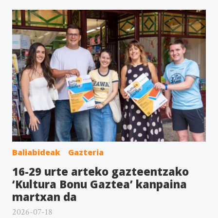
Baliabideak
Gazteria
16-29 urte arteko gazteentzako
‘Kultura Bonu Gaztea’ kanpaina
martxan da
2026-07-18