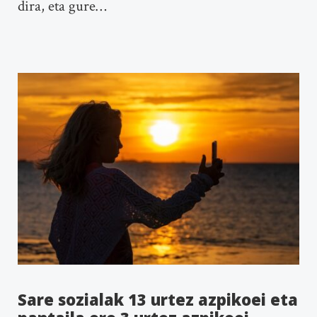
dira, eta gure…
Sare sozialak 13 urtez azpikoei eta