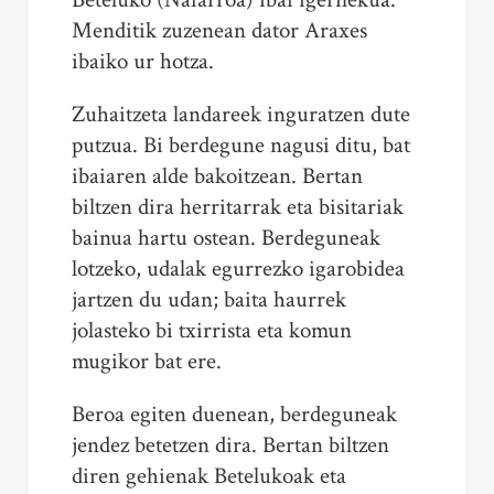
Menditik zuzenean dator Araxes
ibaiko ur hotza.
Zuhaitzeta landareek inguratzen dute
putzua. Bi berdegune nagusi ditu, bat
ibaiaren alde bakoitzean. Bertan
biltzen dira herritarrak eta bisitariak
bainua hartu ostean. Berdeguneak
lotzeko, udalak egurrezko igarobidea
jartzen du udan; baita haurrek
jolasteko bi txirrista eta komun
mugikor bat ere.
Beroa egiten duenean, berdeguneak
jendez betetzen dira. Bertan biltzen
diren gehienak Betelukoak eta