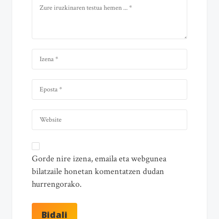
Gorde nire izena, emaila eta webgunea
bilatzaile honetan komentatzen dudan
hurrengorako.