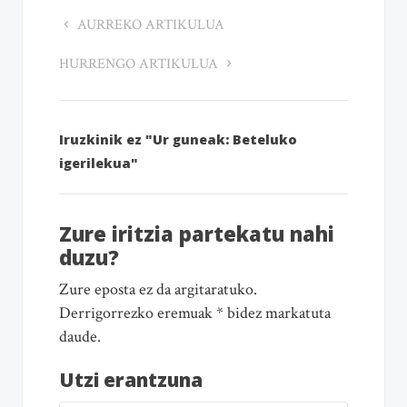
AURREKO ARTIKULUA
HURRENGO ARTIKULUA
Iruzkinik ez "Ur guneak: Beteluko
igerilekua"
Zure iritzia partekatu nahi
duzu?
Zure eposta ez da argitaratuko.
Derrigorrezko eremuak * bidez markatuta
daude.
Utzi erantzuna