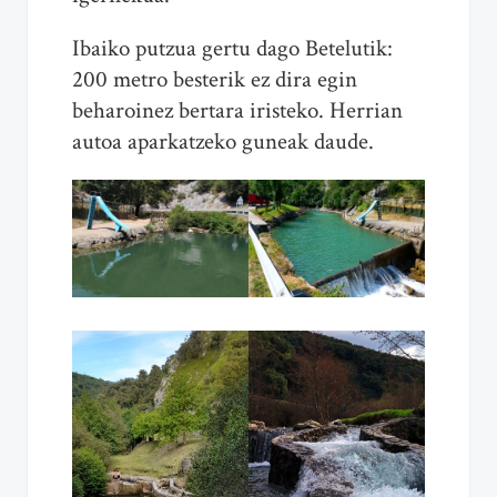
Ibaiko putzua gertu dago Betelutik:
200 metro besterik ez dira egin
beharoinez bertara iristeko. Herrian
autoa aparkatzeko guneak daude.