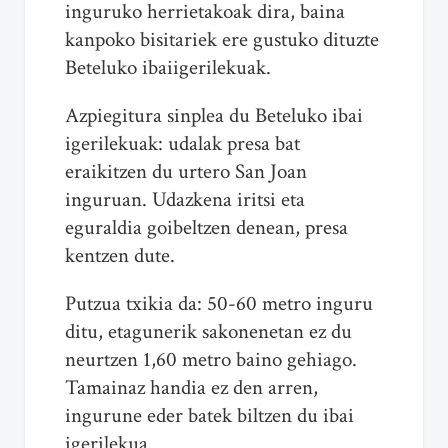
inguruko herrietakoak dira, baina
kanpoko bisitariek ere gustuko dituzte
Beteluko ibaiigerilekuak.
Azpiegitura sinplea du Beteluko ibai
igerilekuak: udalak presa bat
eraikitzen du urtero San Joan
inguruan. Udazkena iritsi eta
eguraldia goibeltzen denean, presa
kentzen dute.
Putzua txikia da: 50-60 metro inguru
ditu, etagunerik sakonenetan ez du
neurtzen 1,60 metro baino gehiago.
Tamainaz handia ez den arren,
ingurune eder batek biltzen du ibai
igerilekua.