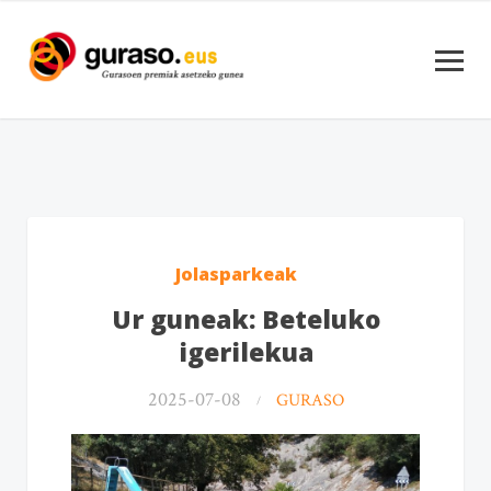
Jolasparkeak
Ur guneak: Beteluko
igerilekua
2025-07-08
GURASO