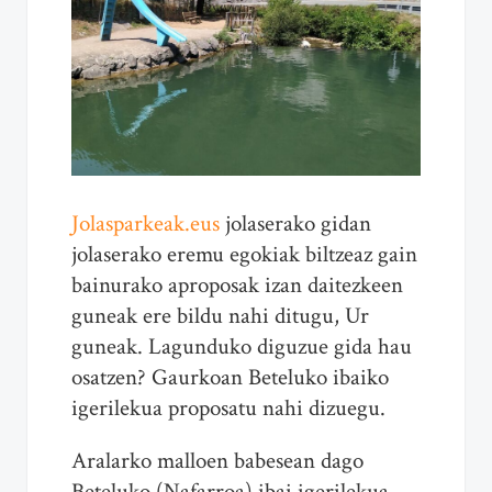
Jolasparkeak.eus
jolaserako gidan
jolaserako eremu egokiak biltzeaz gain
bainurako aproposak izan daitezkeen
guneak ere bildu nahi ditugu, Ur
guneak. Lagunduko diguzue gida hau
osatzen? Gaurkoan Beteluko ibaiko
igerilekua proposatu nahi dizuegu.
Aralarko malloen babesean dago
Beteluko (Nafarroa) ibai igerilekua.