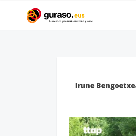
Irune Bengoetxea