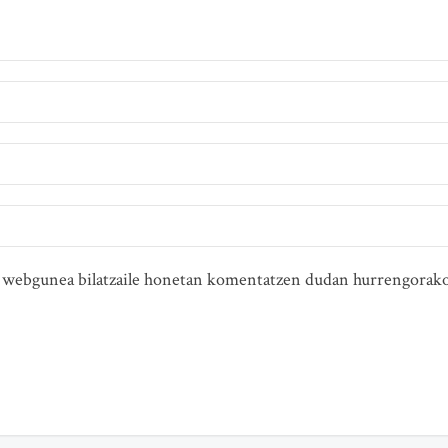
ta webgunea bilatzaile honetan komentatzen dudan hurrengorako