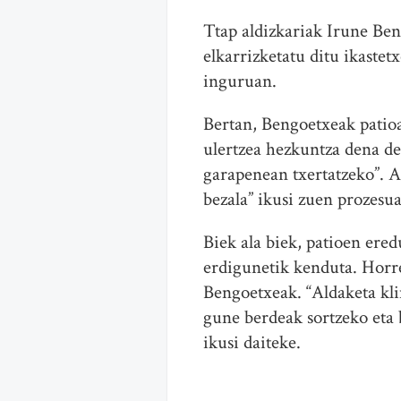
Ttap aldizkariak Irune Ben
elkarrizketatu ditu ikaste
inguruan.
Bertan, Bengoetxeak patioa 
ulertzea hezkuntza dena del
garapenean txertatzeko”. Ar
bezala” ikusi zuen prozesua
Biek ala biek, patioen ere
erdigunetik kenduta. Horre
Bengoetxeak. “Aldaketa kli
gune berdeak sortzeko eta 
ikusi daiteke.