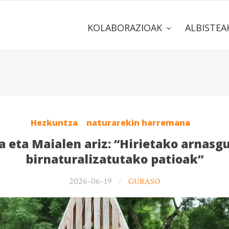
KOLABORAZIOAK
ALBISTE
Hezkuntza
naturarekin harremana
 eta Maialen ariz: “Hirietako arnasg
birnaturalizatutako patioak”
2026-06-19
GURASO