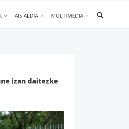
AK
AISIALDIA
MULTIMEDIA
une izan daitezke