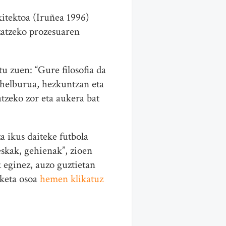
itektoa (Iruñea 1996)
izatzeko prozesuaren
tu zuen: “Gure filosofia da
a helburua, hezkuntzan eta
atzeko zor eta aukera bat
 ikus daiteke futbola
eskak, gehienak”, zioen
 eginez, auzo guztietan
zketa osoa
hemen klikatuz