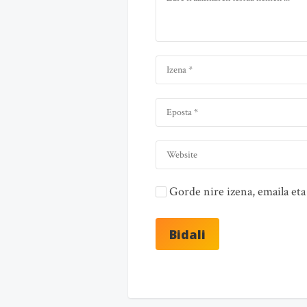
Gorde nire izena, emaila e