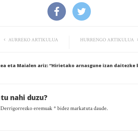
AURREKO ARTIKULUA
HURRENGO ARTIKULUA
xea eta Maialen ariz: “Hirietako arnasgune izan daitezke
atu nahi duzu?
. Derrigorrezko eremuak * bidez markatuta daude.