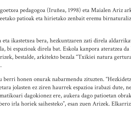
goetxea pedagogoa (Iruñea, 1998) eta Maialen Ariz ark
txeetako patioak eta hirietako zenbait eremu birnatural
eta ikastetxea bera, hezkuntzaren zati direla aldarrika
a, bi espazioak direla bat. Eskola kanpora ateratzea d
izek, bestalde, arkitekto bezala “Txikiei natura gertur
.
du berri honen onurak nabarmendu zituzten. “Hezkidetza
tara jolasten ez ziren haurrek espazioa irabazi dute, n
matikoari dagokionez ere, aukera dago patioetan obrak
bero irla horiek saihesteko”, esan zuen Arizek. Elkarri