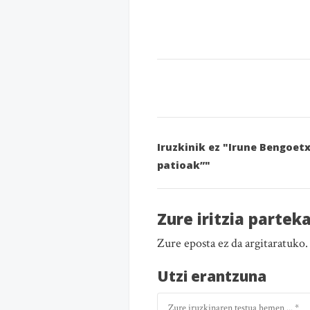
Iruzkinik ez "Irune Bengoet
patioak”"
Zure iritzia partek
Zure eposta ez da argitaratuko
Utzi erantzuna