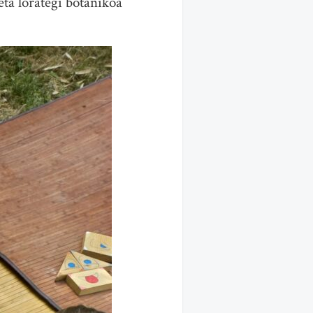
eta lorategi botanikoa