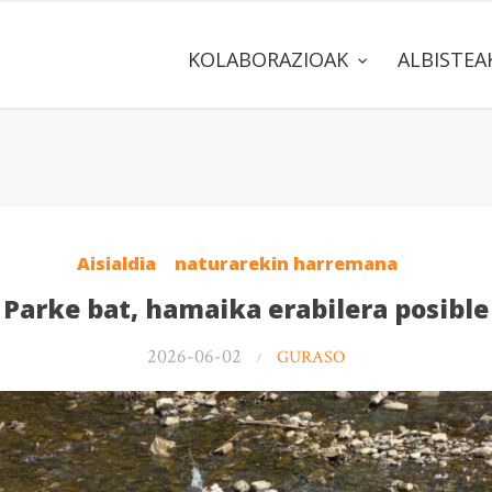
KOLABORAZIOAK
ALBISTE
Aisialdia
naturarekin harremana
Parke bat, hamaika erabilera posible
2026-06-02
GURASO