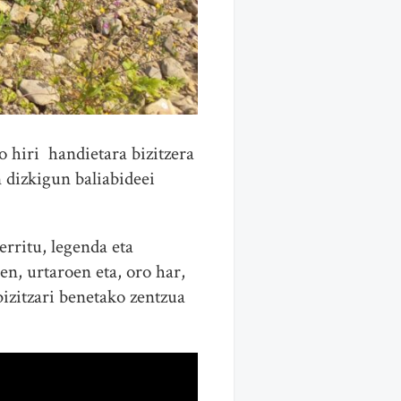
hiri handietara bizitzera
dizkigun baliabideei
erritu, legenda eta
n, urtaroen eta, oro har,
bizitzari benetako zentzua