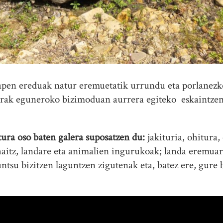
en ereduak natur eremuetatik urrundu eta porlanezko 
rak eguneroko bizimoduan aurrera egiteko eskaintzen 
ura oso baten galera suposatzen du:
jakituria, ohitura, 
aitz, landare eta animalien ingurukoak; landa eremuare
ntsu bizitzen laguntzen zigutenak eta, batez ere, gure 