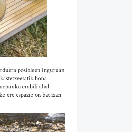
jarduera posibleen inguruan
kastetxeetatik hona
etarako erabili ahal
ko ere espazio on bat izan