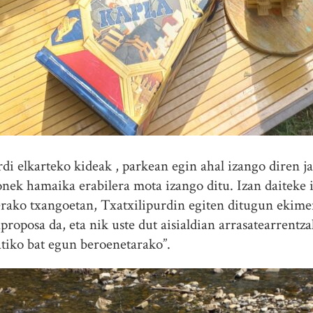
di elkarteko kideak , parkean egin ahal izango diren 
ek hamaika erabilera mota izango ditu. Izan daiteke i
rako txangoetan, Txatxilipurdin egiten ditugun ekimen
roposa da, eta nik uste dut aisialdian arrasatearrentza
atiko bat egun beroenetarako”.