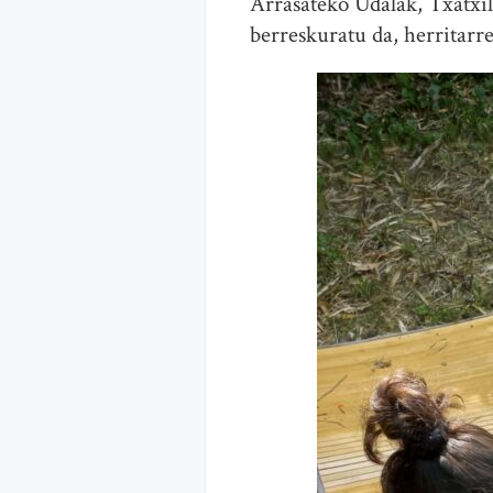
Arrasateko Udalak, Txatxil
berreskuratu da, herritarre