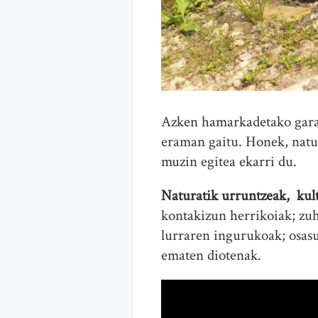
Azken hamarkadetako garap
eraman gaitu. Honek, natu
muzin egitea ekarri du.
Naturatik urruntzeak, kult
kontakizun herrikoiak; zuh
lurraren ingurukoak; osasu
ematen diotenak.