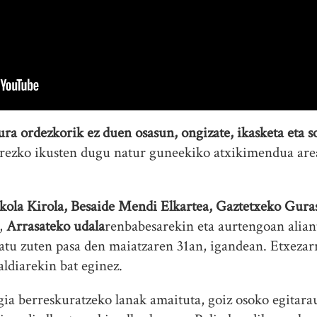
ura ordezkorik ez duen osasun, ongizate, ikasketa eta 
arrezko ikusten dugu natur guneekiko atxikimendua ar
kola Kirola, Besaide Mendi Elkartea, Gaztetxeko Gura
n,
Arrasateko udala
renbabesarekin eta aurtengoan alian
tu zuten pasa den maiatzaren 31an, igandean. Etxezar
aldiarekin bat eginez.
gia berreskuratzeko lanak amaituta, goiz osoko egitara