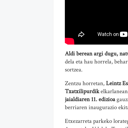
Aldi berean argi dugu, nat
dela eta hau horrela, beh
sortzea.
Zentzu horretan,
Leintz Es
Txatxilipurdik
elkarlanea
jaialdiaren 11. edizioa
gauza
berriaren inaugurazio ekit
Etxezarreta parkeko lorate