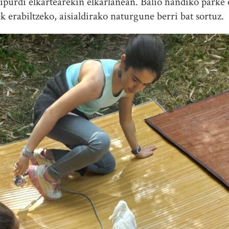
ipurdi elkartearekin elkarlanean. Balio handiko parke 
k erabiltzeko, aisialdirako naturgune berri bat sortuz.