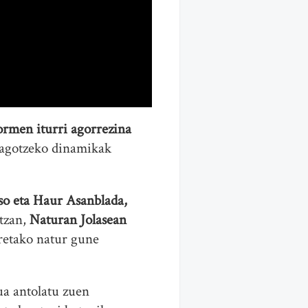
sormen iturri agorrezina
eagotzeko dinamikak
so eta Haur Asanblada,
tzan,
Naturan Jolasean
retako natur gune
ua antolatu zuen