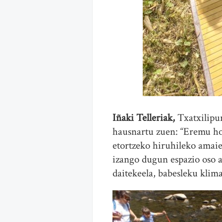
Iñaki Telleriak,
Txatxilipur
hausnartu zuen: “Eremu hon
etortzeko hiruhileko amaie
izango dugun espazio oso ap
daitekeela, babesleku klim