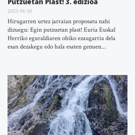
Putzuetan Plast! 3. edizioa
2023-01-18
Hirugarren urtez jarraian proposatu nahi
dizuegu: Egin putzuetan plast! Euria Euskal
Herriko eguraldiaren ohiko ezaugarria dela
esan dezakegu edo hala esaten genuen…