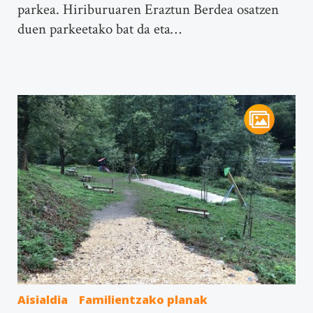
parkea. Hiriburuaren Eraztun Berdea osatzen
duen parkeetako bat da eta…
Aisialdia
Familientzako planak