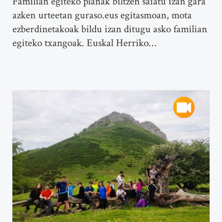
Familian egiteko planak biltzen saiatu izan gara
azken urteetan guraso.eus egitasmoan, mota
ezberdinetakoak bildu izan ditugu asko familian
egiteko txangoak. Euskal Herriko…