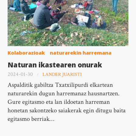
Kolaborazioak
naturarekin harremana
Naturan ikastearen onurak
2024-01-30
LANDER JUARISTI
Aspalditik gabiltza Txatxilipurdi elkartean
naturarekin dugun harremanaz hausnartzen.
Gure egitasmo eta lan ildoetan harreman
honetan sakontzeko saiakerak egin ditugu baita
egitasmo berriak…