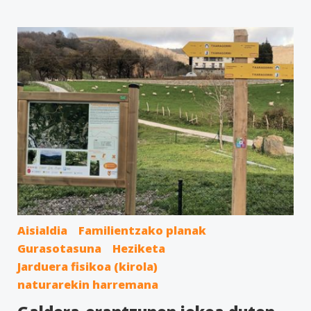
Aisialdia
Familientzako planak
Gurasotasuna
Heziketa
Jarduera fisikoa (kirola)
naturarekin harremana