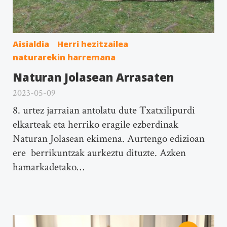
Aisialdia
Herri hezitzailea
naturarekin harremana
Naturan Jolasean Arrasaten
2023-05-09
8. urtez jarraian antolatu dute Txatxilipurdi
elkarteak eta herriko eragile ezberdinak
Naturan Jolasean ekimena. Aurtengo edizioan
ere berrikuntzak aurkeztu dituzte. Azken
hamarkadetako…