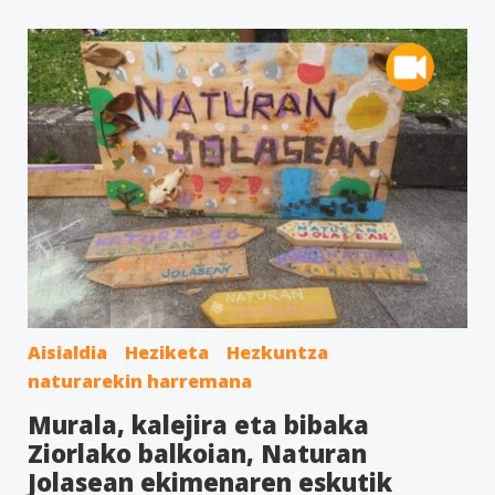
Aisialdia
Heziketa
Hezkuntza
naturarekin harremana
Murala, kalejira eta bibaka
Ziorlako balkoian, Naturan
Jolasean ekimenaren eskutik