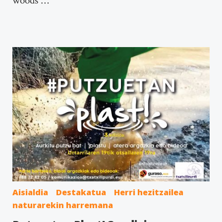
woods”…
Aisialdia
Destakatua
Herri hezitzailea
naturarekin harremana