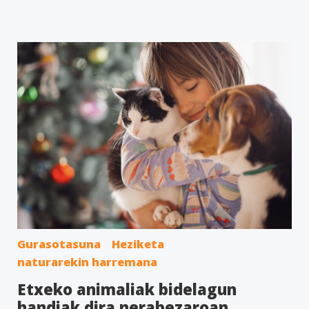
Gurasotasuna
Heziketa
naturarekin harremana
Etxeko animaliak bidelagun
handiak dira nerabezaroan