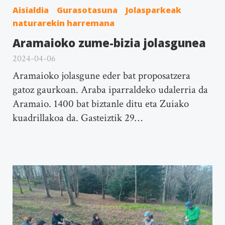
Aisialdia
Gurasotasuna
Jolasparkeak
naturarekin harremana
Aramaioko zume-bizia jolasgunea
2024-04-06
Aramaioko jolasgune eder bat proposatzera
gatoz gaurkoan. Araba iparraldeko udalerria da
Aramaio. 1400 bat biztanle ditu eta Zuiako
kuadrillakoa da. Gasteiztik 29…