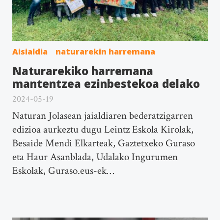
Aisialdia
naturarekin harremana
Naturarekiko harremana
mantentzea ezinbestekoa delako
2024-05-19
Naturan Jolasean jaialdiaren bederatzigarren
edizioa aurkeztu dugu Leintz Eskola Kirolak,
Besaide Mendi Elkarteak, Gaztetxeko Guraso
eta Haur Asanblada, Udalako Ingurumen
Eskolak, Guraso.eus-ek…