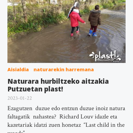
Aisialdia
naturarekin harremana
Naturara hurbiltzeko aitzakia
Putzuetan plast!
2023-01-22
Ezagutzen duzue edo entzun duzue inoiz natura
faltagatik nahastea? Richard Louv idazle eta
kazetariak idatzi zuen honetaz “Last child in the