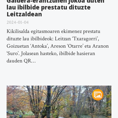
Galdera-erantzunen jokoa duten
lau ibilbide prestatu dituzte
Leitzaldean
2024-01-04
Kikilisalda egitasmoaren ekimenez prestatu
dituzte lau ibilbideok: Leitzan ‘Txaragorri’,
Goizuetan ‘Antoka’, Areson ‘Otarre’ eta Aranon
‘Suro’. Jolasean hasteko, ibilbide hasieran
dauden QR…