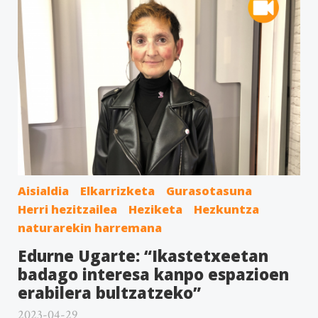
Aisialdia
Elkarrizketa
Gurasotasuna
Herri hezitzailea
Heziketa
Hezkuntza
naturarekin harremana
Edurne Ugarte: “Ikastetxeetan
badago interesa kanpo espazioen
erabilera bultzatzeko”
2023-04-29