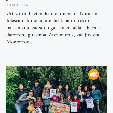
2024-05-24
Urtez urte hazten doan ekimena da Naturan
Jolasean ekimena, umetatik naturarekin
harremana izatearen garrantzia aldarrikatzera
datorren egitasmoa. Atzo murala, kalejira eta
Monterron…