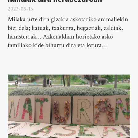
2023-05-13
Milaka urte dira gizakia askotariko animaliekin
bizi dela; katuak, txakurra, hegaztiak, zaldiak,
hamsterrak… Azkenaldian horietako asko
familiako kide bihurtu dira eta lotura…