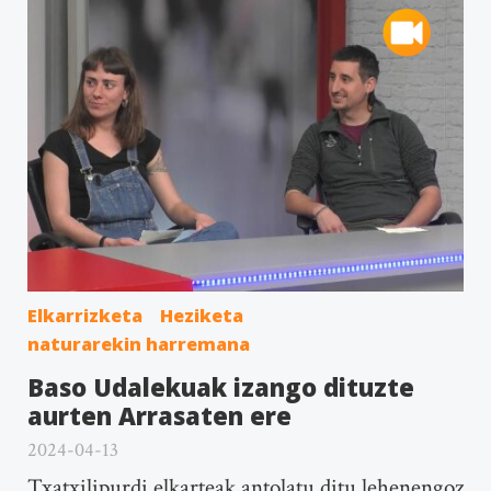
Elkarrizketa
Heziketa
naturarekin harremana
Baso Udalekuak izango dituzte
aurten Arrasaten ere
2024-04-13
Txatxilipurdi elkarteak antolatu ditu lehenengoz