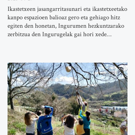
Ikastetxeen jasangarritasunari eta ikastetxeetako
kanpo espazioen balioaz gero eta gehiago hitz
egiten den honetan, Ingurumen hezkuntzarako
zerbitzua den Ingurugelak gai hori xede…