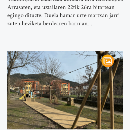
Arrasaten, eta uztailaren 22tik 26ra bitartean
egingo dituzte. Duela hamar urte martxan jarri
zuten heziketa berdearen barruan…