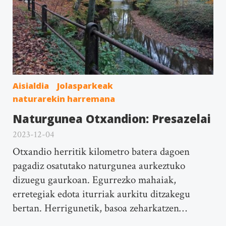
Aisialdia
Jolasparkeak
naturarekin harremana
Naturgunea Otxandion: Presazelai
2023-12-04
Otxandio herritik kilometro batera dagoen
pagadiz osatutako naturgunea aurkeztuko
dizuegu gaurkoan. Egurrezko mahaiak,
erretegiak edota iturriak aurkitu ditzakegu
bertan. Herrigunetik, basoa zeharkatzen…