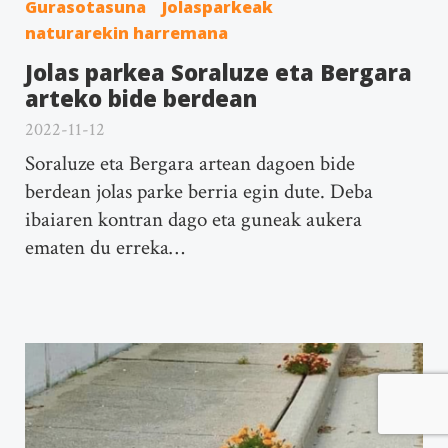
Gurasotasuna
Jolasparkeak
naturarekin harremana
Jolas parkea Soraluze eta Bergara
arteko bide berdean
2022-11-12
Soraluze eta Bergara artean dagoen bide
berdean jolas parke berria egin dute. Deba
ibaiaren kontran dago eta guneak aukera
ematen du erreka…