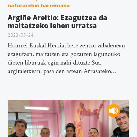
naturarekin harremana
Argiñe Areitio: Ezagutzea da
maitatzeko lehen urratsa
2023-05-24
Haurrei Euskal Herria, bere zentzu zabalenean,
ezagutzen, maitatzen eta gozatzen lagunduko
dieten liburuak egin nahi dituzte Sua
argitaletxean. pasa den astean Arrasateko…