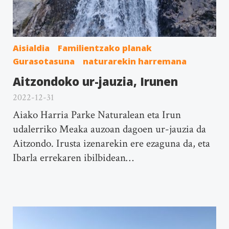
Aisialdia
Familientzako planak
Gurasotasuna
naturarekin harremana
Aitzondoko ur-jauzia, Irunen
2022-12-31
Aiako Harria Parke Naturalean eta Irun
udalerriko Meaka auzoan dagoen ur-jauzia da
Aitzondo. Irusta izenarekin ere ezaguna da, eta
Ibarla errekaren ibilbidean…