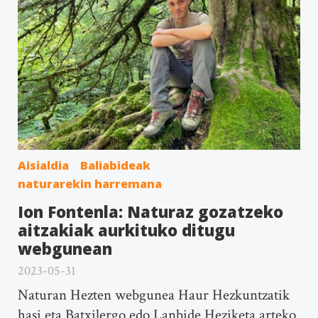
Aisialdia
Baliabideak
naturarekin harremana
Ion Fontenla: Naturaz gozatzeko
aitzakiak aurkituko ditugu
webgunean
2023-05-31
Naturan Hezten webgunea Haur Hezkuntzatik
hasi eta Batxilergo edo Lanbide Heziketa arteko