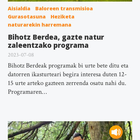
Aisialdia
Baloreen transmisioa
Gurasotasuna
Heziketa
naturarekin harremana
Bihotz Berdea, gazte natur
zaleentzako programa
2023-07-08
Bihotz Berdeak programak bi urte bete ditu eta
datorren ikasturteari begira interesa duten 12-
15 urte arteko gazteen zerrenda osatu nahi du.
Programaren…