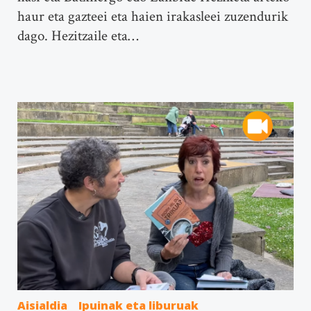
haur eta gazteei eta haien irakasleei zuzendurik
dago. Hezitzaile eta…
Aisialdia
Ipuinak eta liburuak