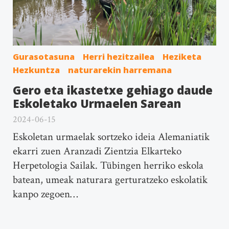
Gurasotasuna
Herri hezitzailea
Heziketa
Hezkuntza
naturarekin harremana
Gero eta ikastetxe gehiago daude
Eskoletako Urmaelen Sarean
2024-06-15
Eskoletan urmaelak sortzeko ideia Alemaniatik
ekarri zuen Aranzadi Zientzia Elkarteko
Herpetologia Sailak. Tübingen herriko eskola
batean, umeak naturara gerturatzeko eskolatik
kanpo zegoen…