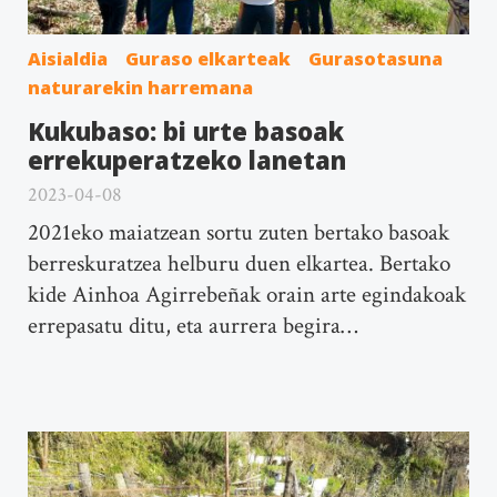
Aisialdia
Guraso elkarteak
Gurasotasuna
naturarekin harremana
Kukubaso: bi urte basoak
errekuperatzeko lanetan
2023-04-08
2021eko maiatzean sortu zuten bertako basoak
berreskuratzea helburu duen elkartea. Bertako
kide Ainhoa Agirrebeñak orain arte egindakoak
errepasatu ditu, eta aurrera begira…