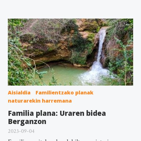
Aisialdia
Familientzako planak
naturarekin harremana
Familia plana: Uraren bidea
Berganzon
2023-09-04