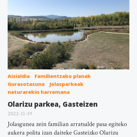
Aisialdia
Familientzako planak
Gurasotasuna
Jolasparkeak
naturarekin harremana
Olarizu parkea, Gasteizen
2022-11-19
Jolasgunea zein familian arratsalde pasa egiteko
aukera polita izan daiteke Gasteizko Olarizu