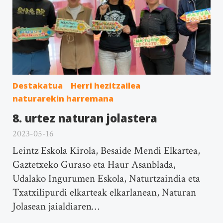
Destakatua
Herri hezitzailea
naturarekin harremana
8. urtez naturan jolastera
2023-05-16
Leintz Eskola Kirola, Besaide Mendi Elkartea,
Gaztetxeko Guraso eta Haur Asanblada,
Udalako Ingurumen Eskola, Naturtzaindia eta
Txatxilipurdi elkarteak elkarlanean, Naturan
Jolasean jaialdiaren…