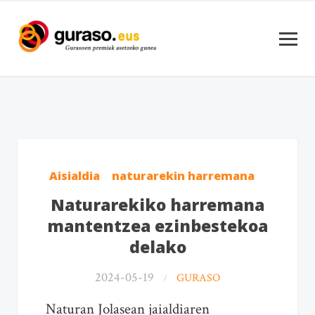
Aisialdia
naturarekin harremana
Naturarekiko harremana
mantentzea ezinbestekoa
delako
2024-05-19
GURASO
Naturan Jolasean jaialdiaren