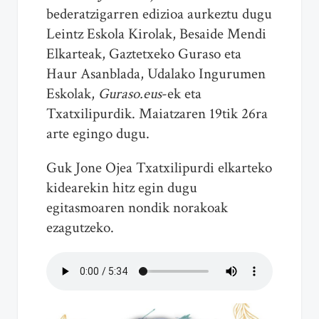
bederatzigarren edizioa aurkeztu dugu
Leintz Eskola Kirolak, Besaide Mendi
Elkarteak, Gaztetxeko Guraso eta
Haur Asanblada, Udalako Ingurumen
Eskolak,
Guraso.eus
-ek eta
Txatxilipurdik. Maiatzaren 19tik 26ra
arte egingo dugu.
Guk Jone Ojea Txatxilipurdi elkarteko
kidearekin hitz egin dugu
egitasmoaren nondik norakoak
ezagutzeko.