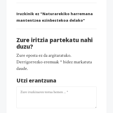
Iruzkinik ez "Naturarekiko harremana
mantentzea ezinbestekoa delako"
Zure iritzia partekatu nahi
duzu?
Zure eposta ez da argitaratuko.
Derrigorrezko eremuak * bidez markatuta
daude.
Utzi erantzuna