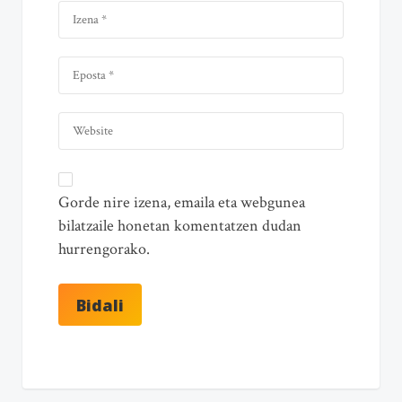
Gorde nire izena, emaila eta webgunea
bilatzaile honetan komentatzen dudan
hurrengorako.