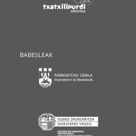
BABESLEAK