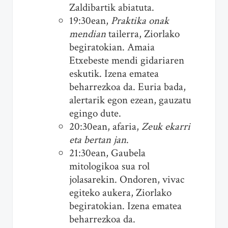
Zaldibartik abiatuta.
19:30ean,
Praktika onak
mendian
tailerra, Ziorlako
begiratokian. Amaia
Etxebeste mendi gidariaren
eskutik. Izena ematea
beharrezkoa da. Euria bada,
alertarik egon ezean, gauzatu
egingo dute.
20:30ean, afaria,
Zeuk ekarri
eta bertan jan
.
21:30ean, Gaubela
mitologikoa sua rol
jolasarekin. Ondoren, vivac
egiteko aukera, Ziorlako
begiratokian. Izena ematea
beharrezkoa da.