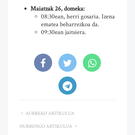
Maiatzak 26, domeka:
08:30ean, herri gosaria. Izena
ematea beharrezkoa da.
09:30ean jaitsiera.
AURREKO ARTIKULUA
HURRENGO ARTIKULUA