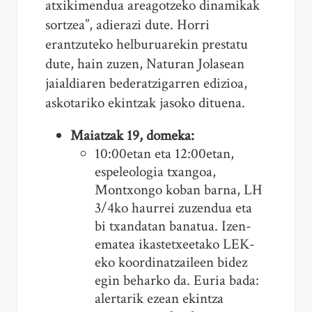
atxikimendua areagotzeko dinamikak
sortzea”, adierazi dute. Horri
erantzuteko helburuarekin prestatu
dute, hain zuzen, Naturan Jolasean
jaialdiaren bederatzigarren edizioa,
askotariko ekintzak jasoko dituena.
Maiatzak 19, domeka:
10:00etan eta 12:00etan,
espeleologia txangoa,
Montxongo koban barna, LH
3/4ko haurrei zuzendua eta
bi txandatan banatua. Izen-
ematea ikastetxeetako LEK-
eko koordinatzaileen bidez
egin beharko da. Euria bada:
alertarik ezean ekintza