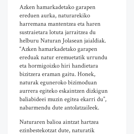
Azken hamarkadetako garapen
ereduen aurka, naturarekiko
harremana mantentzea eta haren
sustraietara lotuta jarraitzea du
helburu Naturan Jolasean jaialdiak.
“Azken hamarkadetako garapen
ereduak natur eremuetatik urrundu
eta hormigoizko hiri handietara
bizitzera eraman gaitu. Honek,
naturak eguneroko bizimoduan
aurrera egiteko eskaintzen dizkigun
baliabideei muzin egitea ekarri du”,
nabarmendu dute antolatzaileek.
Naturaren balioa aintzat hartzea
ezinbestekotzat dute, naturatik