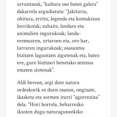
urruntzeak, “kultura oso baten galera”
dakarrela argudiatuta: “Jakituria,
ohitura, erritu, legenda eta kontakizun
herrikoiak; zuhaitz, landare eta
animalien ingurukoak; landa-
eremuaren, urtaroen eta, oro har,
lurraren ingurukoak; osasuntsu
bizitzen laguntzen zigutenak eta, batez
ere, gure bizitzari benetako zentzua
ematen ziotenak”.
Aldi berean, argi dute natura
ordezkorik ez duen osasun, ongizate,
ikasketa eta sormen iturri “agorrezina”
dela. “Hori horrela, beharrezko
ikusten dugu naturaguneekiko