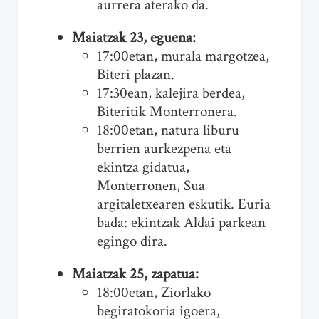
aurrera aterako da.
Maiatzak 23, eguena:
17:00etan, murala margotzea,
Biteri plazan.
17:30ean, kalejira berdea,
Biteritik Monterronera.
18:00etan, natura liburu
berrien aurkezpena eta
ekintza gidatua,
Monterronen, Sua
argitaletxearen eskutik. Euria
bada: ekintzak Aldai parkean
egingo dira.
Maiatzak 25, zapatua:
18:00etan, Ziorlako
begiratokoria igoera,