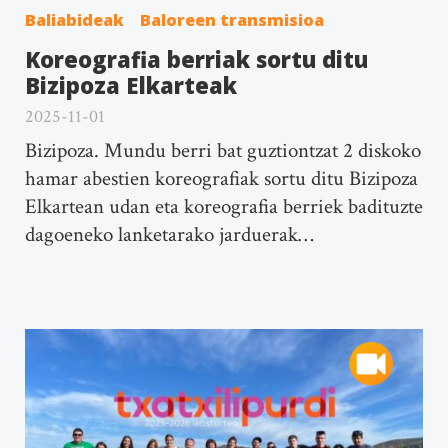
Baliabideak
Baloreen transmisioa
Koreografia berriak sortu ditu
Bizipoza Elkarteak
2025-11-01
Bizipoza. Mundu berri bat guztiontzat 2 diskoko
hamar abestien koreografiak sortu ditu Bizipoza
Elkartean udan eta koreografia berriek badituzte
dagoeneko lanketarako jarduerak…