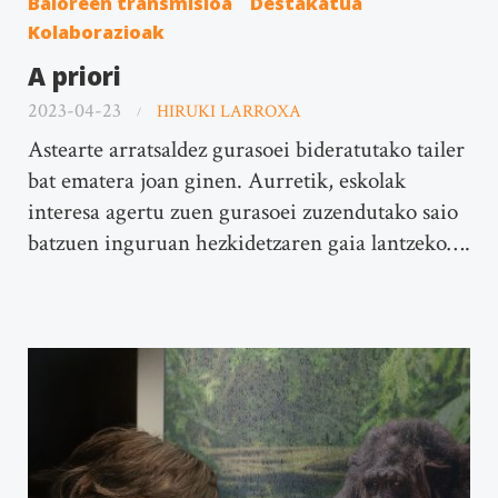
Baloreen transmisioa
Destakatua
Kolaborazioak
A priori
2023-04-23
HIRUKI LARROXA
Astearte arratsaldez gurasoei bideratutako tailer
bat ematera joan ginen. Aurretik, eskolak
interesa agertu zuen gurasoei zuzendutako saio
batzuen inguruan hezkidetzaren gaia lantzeko….