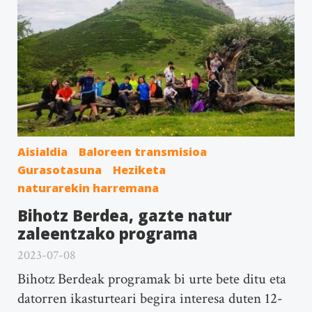
Aisialdia
Baloreen transmisioa
Gurasotasuna
Heziketa
naturarekin harremana
Bihotz Berdea, gazte natur
zaleentzako programa
2023-07-08
Bihotz Berdeak programak bi urte bete ditu eta
datorren ikasturteari begira interesa duten 12-