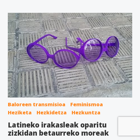
Baloreen transmisioa
Feminismoa
Heziketa
Hezkidetza
Hezkuntza
Latineko irakasleak oparitu
zizkidan betaurreko moreak