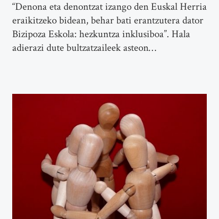
“Denona eta denontzat izango den Euskal Herria
eraikitzeko bidean, behar bati erantzutera dator
Bizipoza Eskola: hezkuntza inklusiboa”. Hala
adierazi dute bultzatzaileek asteon…