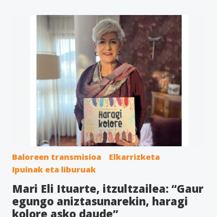
Baloreen transmisioa
Elkarrizketa
Ipuinak eta liburuak
Mari Eli Ituarte, itzultzailea: “Gaur
egungo aniztasunarekin, haragi
kolore asko daude”