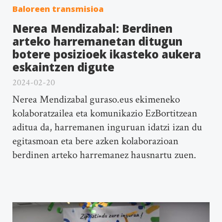
Baloreen transmisioa
Nerea Mendizabal: Berdinen
arteko harremanetan ditugun
botere posizioek ikasteko aukera
eskaintzen digute
2024-02-20
Nerea Mendizabal guraso.eus ekimeneko
kolaboratzailea eta komunikazio EzBortitzean
aditua da, harremanen inguruan idatzi izan du
egitasmoan eta bere azken kolaborazioan
berdinen arteko harremanez hausnartu zuen.