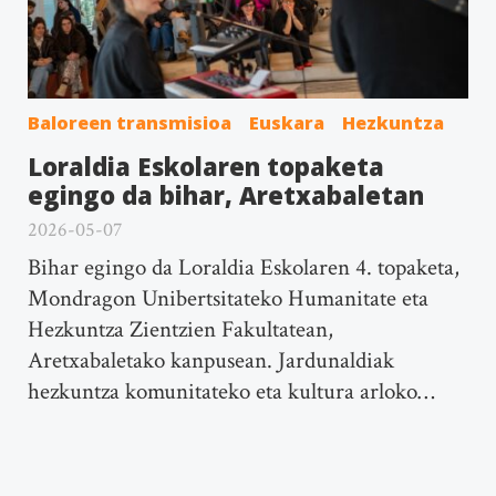
Baloreen transmisioa
Euskara
Hezkuntza
Loraldia Eskolaren topaketa
egingo da bihar, Aretxabaletan
2026-05-07
Bihar egingo da Loraldia Eskolaren 4. topaketa,
Mondragon Unibertsitateko Humanitate eta
Hezkuntza Zientzien Fakultatean,
Aretxabaletako kanpusean. Jardunaldiak
hezkuntza komunitateko eta kultura arloko…