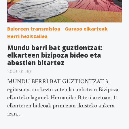
Baloreen transmisioa
Guraso elkarteak
Herri hezitzailea
Mundu berri bat guztiontzat:
elkarteen bizipoza bideo eta
abestien bitartez
2023-01-30
MUNDU BERRI BAT GUZTIONTZAT 3.
egitasmoa aurkeztu zuten larunbatean Bizipoza
elkarteko lagunek Hernaniko Biteri aretoan. 11
elkarteren bideoak primizian ikusteko aukera
izan…