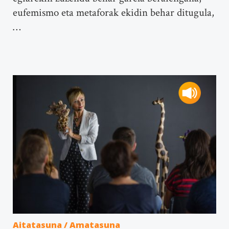
eufemismo eta metaforak ekidin behar ditugula,
…
Aitatasuna / Amatasuna