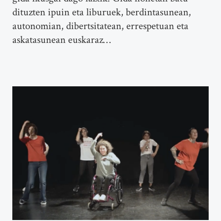
dituzten ipuin eta liburuek, berdintasunean,
autonomian, dibertsitatean, errespetuan eta
askatasunean euskaraz…