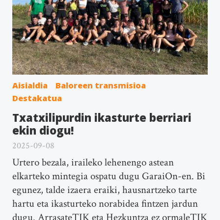
Aisialdia
Baloreen transmisioa
Destakatua
Txatxilipurdin ikasturte berriari
ekin diogu!
2025-09-08
Urtero bezala, iraileko lehenengo astean
elkarteko mintegia ospatu dugu GaraiOn-en. Bi
egunez, talde izaera eraiki, hausnartzeko tarte
hartu eta ikasturteko norabidea fintzen jardun
dugu. ArrasateTIK eta Hezkuntza ez ormaleTIK