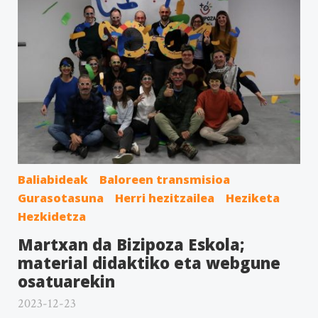
Baliabideak
Baloreen transmisioa
Gurasotasuna
Herri hezitzailea
Heziketa
Hezkidetza
Martxan da Bizipoza Eskola;
material didaktiko eta webgune
osatuarekin
2023-12-23