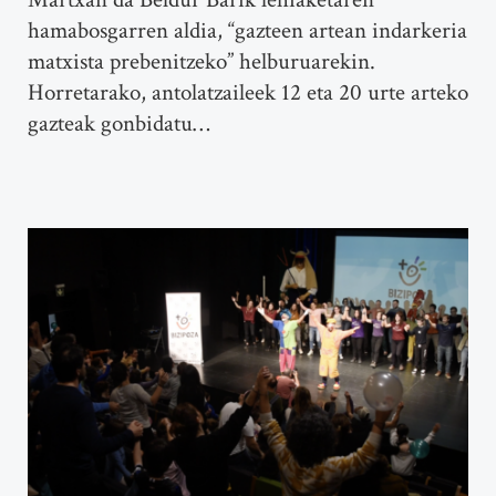
hamabosgarren aldia, “gazteen artean indarkeria
matxista prebenitzeko” helburuarekin.
Horretarako, antolatzaileek 12 eta 20 urte arteko
gazteak gonbidatu…