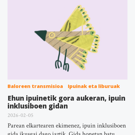
Baloreen transmisioa
Ipuinak eta liburuak
Ehun ipuinetik gora aukeran, ipuin
inklusiboen gidan
2026-02-05
Parean elkartearen ekimenez, ipuin inklusiboen
gida ikusgai dago iaztik. Gida honetan batu