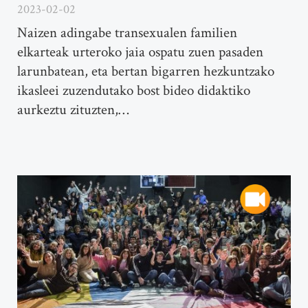
2023-02-02
Naizen adingabe transexualen familien
elkarteak urteroko jaia ospatu zuen pasaden
larunbatean, eta bertan bigarren hezkuntzako
ikasleei zuzendutako bost bideo didaktiko
aurkeztu zituzten,…