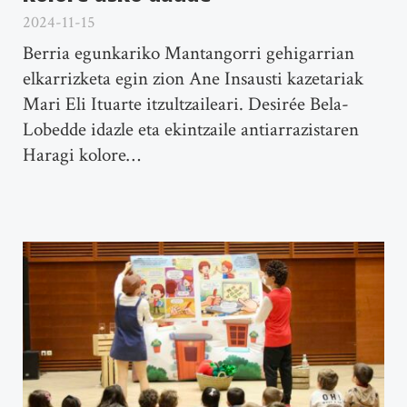
2024-11-15
Berria egunkariko Mantangorri gehigarrian
elkarrizketa egin zion Ane Insausti kazetariak
Mari Eli Ituarte itzultzaileari. Desirée Bela-
Lobedde idazle eta ekintzaile antiarrazistaren
Haragi kolore…