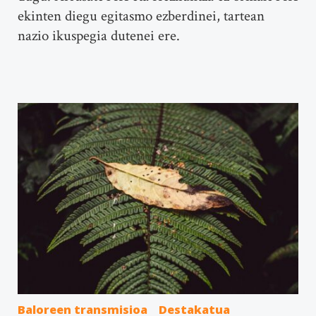
ekinten diegu egitasmo ezberdinei, tartean
nazio ikuspegia dutenei ere.
Baloreen transmisioa
Destakatua