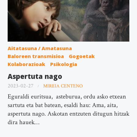
Aitatasuna / Amatasuna
Baloreen transmisioa
Gogoetak
Kolaborazioak
Psikologia
Aspertuta nago
2023-02-27
MIREIA CENTENO
Eguraldi euritsua, asteburua, ordu asko etxean
sartuta eta bat batean, esaldi hau: Ama, aita,
aspertuta nago. Askotan entzuten ditugun hitzak
dira hauek…