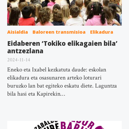
Aisialdia
Baloreen transmisioa
Elikadura
Eidaberen ‘Tokiko elikagaien bila’
antzezlana
2024-11-14
Eneko eta Ixabel kezkatuta daude: eskolan
elikadura eta osasunaren arteko loturari
buruzko lan bat egiteko eskatu diete. Laguntza
bila hasi eta Kapirekin…