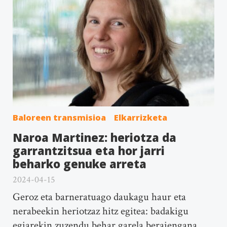
Baloreen transmisioa
Elkarrizketa
Naroa Martinez: heriotza da
garrantzitsua eta hor jarri
beharko genuke arreta
2024-04-15
Geroz eta barneratuago daukagu haur eta
nerabeekin heriotzaz hitz egitea: badakigu
egiarekin zuzendu behar garela beraiengana,