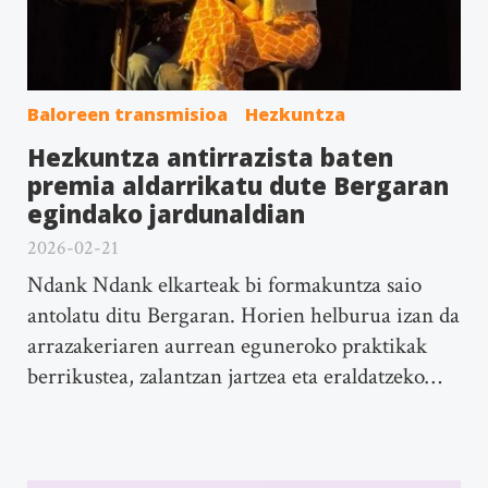
Baloreen transmisioa
Hezkuntza
Hezkuntza antirrazista baten
premia aldarrikatu dute Bergaran
egindako jardunaldian
2026-02-21
Ndank Ndank elkarteak bi formakuntza saio
antolatu ditu Bergaran. Horien helburua izan da
arrazakeriaren aurrean eguneroko praktikak
berrikustea, zalantzan jartzea eta eraldatzeko…