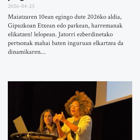
2026-04-25
Maiatzaren 10ean egingo dute 2026ko aldia,
Gipuzkoan Etxean edo parkean, harremanak
elikatzen! lelopean. Jatorri ezberdinetako
pertsonak mahai baten inguruan elkartzea da
dinamikaren…