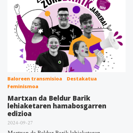
Baloreen transmisioa
Destakatua
Feminismoa
Martxan da Beldur Barik
lehiaketaren hamabosgarren
edizioa
2024-09-27
Martxan da Beldur Barik lehiaketaren