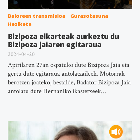
Baloreen transmisioa
Gurasotasuna
Heziketa
Bizipoza elkarteak aurkeztu du
Bizipoza jaiaren egitaraua
2024-04-20
Apirilaren 27an ospatuko dute Bizipoza Jaia eta
gertu dute egitaraua antolatzaileek. Motorrak
berotzen joateko, bestalde, Badator Bizipoza Jaia
antolatu dute Hernaniko ikastetxeek…