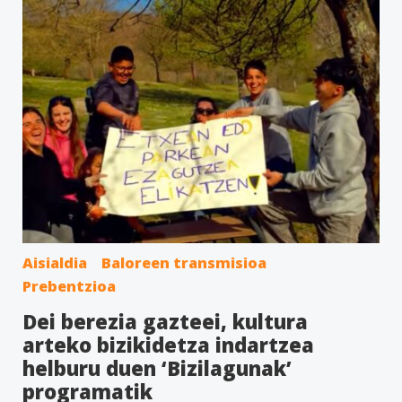
Aisialdia
Baloreen transmisioa
Prebentzioa
Dei berezia gazteei, kultura
arteko bizikidetza indartzea
helburu duen ‘Bizilagunak’
programatik