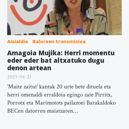
Aisialdia
Baloreen transmisioa
Amagoia Mujika: Herri momentu
eder eder bat altxatuko dugu
denon artean
2025-04-21
‘Maite zaitut’ kantak 20 urte bete dituela eta
herri omenaldi erraldoia egingo zaie Pirritx,
Porrotx eta Marimotots pailazoei Barakaldoko
BECen datorren maiatzaren…