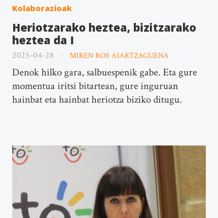
Kolaborazioak
Heriotzarako heztea, bizitzarako
heztea da I
2025-04-28
MIREN ROS AIARTZAGUENA
Denok hilko gara, salbuespenik gabe. Eta gure
momentua iritsi bitartean, gure inguruan
hainbat eta hainbat heriotza biziko ditugu.