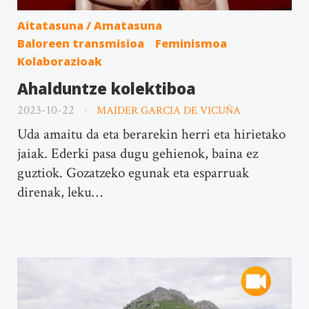
Aitatasuna / Amatasuna
Baloreen transmisioa
Feminismoa
Kolaborazioak
Ahalduntze kolektiboa
2023-10-22
MAIDER GARCIA DE VICUÑA
Uda amaitu da eta berarekin herri eta hirietako
jaiak. Ederki pasa dugu gehienok, baina ez
guztiok. Gozatzeko egunak eta esparruak
direnak, leku…