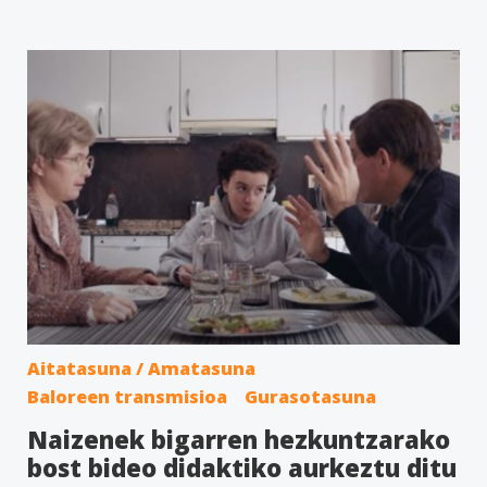
Aitatasuna / Amatasuna
Baloreen transmisioa
Gurasotasuna
Naizenek bigarren hezkuntzarako
bost bideo didaktiko aurkeztu ditu