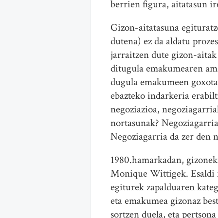
berrien figura, aitatasun i
Gizon-aitatasuna egituratz
dutena) ez da aldatu proze
jarraitzen dute gizon-aita
ditugula emakumearen amata
dugula emakumeen goxotasu
ebazteko indarkeria erabilt
negoziazioa, negoziagarria
nortasunak? Negoziagarriak
Negoziagarria da zer den n
1980.hamarkadan, gizoneki
Monique Wittigek. Esaldi f
egiturek zapalduaren kateg
eta emakumea gizonaz beste
sortzen duela, eta pertsona