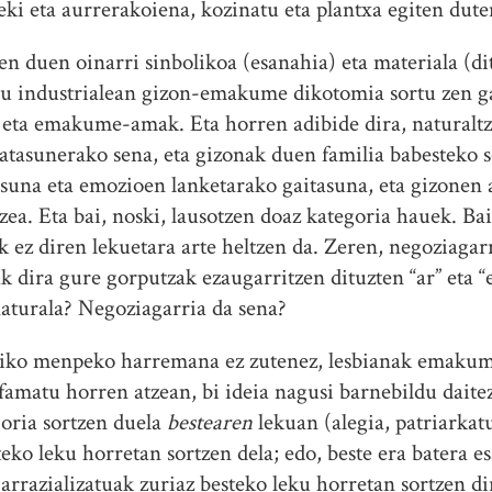
reki eta aurrerakoiena, kozinatu eta plantxa egiten dut
en duen oinarri sinbolikoa (esanahia) eta materiala (di
su industrialean gizon-emakume dikotomia sortu zen gar
k eta emakume-amak. Eta horren adibide dira, naturalt
sunerako sena, eta gizonak duen familia babesteko se
na eta emozioen lanketarako gaitasuna, eta gizonen a
zea. Eta bai, noski, lausotzen doaz kategoria hauek. Ba
k ez diren lekuetara arte heltzen da. Zeren, negoziag
 dira gure gorputzak ezaugarritzen dituzten “ar” eta 
aturala? Negoziagarria da sena?
ko menpeko harremana ez zutenez, lesbianak emakume
amatu horren atzean, bi ideia nagusi barnebildu daitez
oria sortzen duela
bestearen
lekuan (alegia, patriarkat
ko leku horretan sortzen dela; edo, beste era batera e
 arrazializatuak zuriaz besteko leku horretan sortzen di