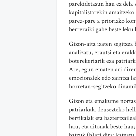
parekidetasun hau ez dela 
kapitalistarekin amaitzeko
parez-pare a priorizko kont
berreraiki gabe beste leku 
Gizon-aita izaten segitzea
analizatu, erautsi eta eral
boterekeriarik eza patriar
Are, egun ematen ari diren
emozionalek edo zaintza l
horretan-segitzeko dinamik
Gizon eta emakume nortasun
patriarkala deusezteko he
bertikalak eta baztertzaile
hau, eta aitonak beste hau;
batzuk (h)ari dira; kateatu