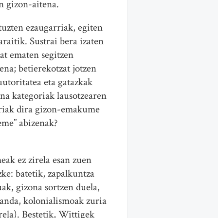
en gizon-aitena.
tuzten ezaugarriak, egiten
aitik. Sustrai bera izaten
zat ematen segitzen
na; betierekotzat jotzen
utoritatea eta gatazkak
ina kategoriak lausotzearen
arriak dira gizon-emakume
“eme” abizenak?
ak ez zirela esan zuen
ke: batetik, zapalkuntza
uak, gizona sortzen duela,
sanda, kolonialismoak zuria
rela). Bestetik, Wittigek