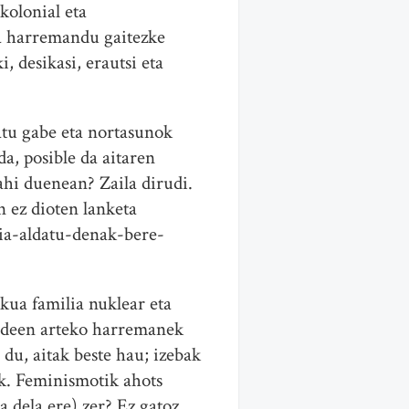
kolonial eta
la harremandu gaitezke
 desikasi, erautsi eta
atu gabe eta nortasunok
da, posible da aitaren
hi duenean? Zaila dirudi.
n ez dioten lanketa
ia-aldatu-denak-bere-
kua familia nuklear eta
kideen arteko harremanek
 du, aitak beste hau; izebak
k. Feminismotik ahots
a dela ere) zer? Ez gatoz