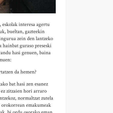
, eskolak interesa agertu
k, bueltan, gazteekin
ingurua zein den lantzeko
ta hainbat guraso preseski
randu hasi genuen, baina
enuen:
ertatzen da hemen?
tako bat hasi zen esanez
ez zitzaien hori arraro
ntzekoz, normaltzat zutela
ina orokorrean emakumeak
aiak, bi ordu osorako eman