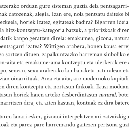
tzerako orduan gure sisteman guztia dela pentsagarri-
ak datozenak, alegia. Izan ere, nola pentsatu daiteke b
ezkeela, horiek izatez, egitateak badira? Bigarren ideia
la hitz-kontzeptu-kategoria batzuk, a priorizkoak dir
baidatik kanpo geratzen direla: emakumea, gizona, natu
 pentsagarri izatea? Wittigen arabera, honen kausa err
a sortzen dituen, zapalkuntzazko harreman sinboliko e
gizon-aita eta emakume-ama kontzeptu eta ulerkerak ere
npo, senean, sexu araberako lan banaketa naturalean eta
zian oinarrituak. Ama eta aita, aro modernoko kapital
zen diren kontzeptu eta nortasun finkoak. Ikusi modua
rtasun horiek haien arteko desberdintasun
natural
, bot
arritzen dira, eta aiten kasuan, kontuak ez dira batere
en lanari esker, gizonoi interpelatzen ari zatzaizkigu
jioak eta parez-pare harremandu gaitezen pertsona guzt