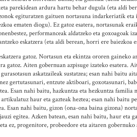
keta parekidean ardura hartu behar dugula (eta aldi ber
izonok egituratzen gaituen nortasuna indarkeriatik eta
iezkoa ematen diogu). Ez gatoz esatera, nortasunak era
honenbestez, performanceak aldatzeko eta goxoagoak iz
ntzeko eskatzera (eta aldi berean, horri ere baiezkoa e
skatzera gatoz. Nortasun eta ekintza ororen gaineko a
ra gatoz. Aiten gobernuan azpisuge izateko esatera. Ai
gurasotasun askatzaileak sustatzea; esan nahi baitu ait
ez gertutasunari, entzute aktiboari, goxotasunari, babe
itea. Esan nahi baitu, hazkuntza eta hezkuntza familia
 artikulatuz haur eta gazteak heztea; esan nahi baitu p
ea. Esan nahi baitu, gizon (ona-ona baina gizona) norta
 jauzi egitea. Azken batean, esan nahi baitu, haur eta 
eta ez, progenitore, probeedore eta aitaren gobernuko a