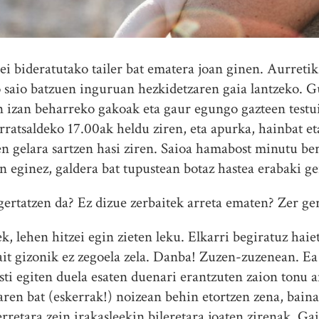
ei bideratutako tailer bat ematera joan ginen. Aurretik
saio batzuen inguruan hezkidetzaren gaia lantzeko. Gu
 izan beharreko gakoak eta gaur egungo gazteen testu
rratsaldeko 17.00ak heldu ziren, eta apurka, hainbat e
n gelara sartzen hasi ziren. Saioa hamabost minutu be
n eginez, galdera bat tupustean botaz hastea erabaki g
gertatzen da? Ez dizue zerbaitek arreta ematen? Zer g
, lehen hitzei egin zieten leku. Elkarri begiratuz haie
it gizonik ez zegoela zela. Danba! Zuzen-zuzenean. Ea 
sti egiten duela esaten duenari erantzuten zaion tonu a
taren bat (eskerrak!) noizean behin etortzen zena, ba
lerretara zein irakasleekin bileretara joaten zirenak. G