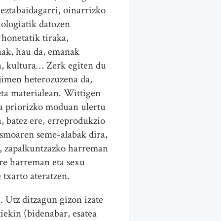
eztabaidagarri, oinarrizko
iologiatik datozen
 honetatik tiraka,
enak, hau da, emanak
ra, kultura… Zerk egiten du
ejimen heterozuzena da,
ta materialean. Wittigen
 a priorizko moduan ulertu
, batez ere, erreprodukzio
ismoaren seme-alabak dira,
n, zapalkuntzazko harreman
ere harreman eta sexu
 txarto ateratzen.
. Utz ditzagun gizon izate
iekin (bidenabar, esatea