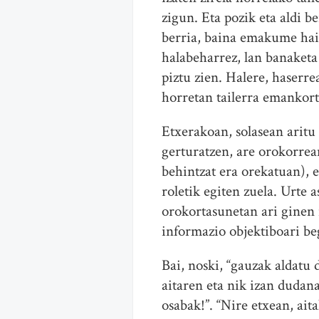
zigun. Eta pozik eta aldi b
berria, baina emakume haie
halabeharrez, lan banaketa
piztu zien. Halere, haserre
horretan tailerra emankort
Etxerakoan, solasean aritu 
gerturatzen, are orokorrea
behintzat era orekatuan), e
roletik egiten zuela. Urte
orokortasunetan ari ginen
informazio objektiboari be
Bai, noski, “gauzak aldatu d
aitaren eta nik izan dudan
osabak!”. “Nire etxean, ait