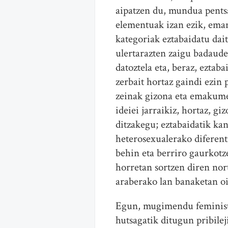
aipatzen du, mundua pentsa
elementuak izan ezik, eman
kategoriak eztabaidatu dait
ulertarazten zaigu badaude
datoztela eta, beraz, ezta
zerbait hortaz gaindi ezin
zeinak gizona eta emakume
ideiei jarraikiz, hortaz, 
ditzakegu; eztabaidatik ka
heterosexualerako diferent
behin eta berriro gaurkot
horretan sortzen diren no
araberako lan banaketan oin
Egun, mugimendu feministar
hutsagatik ditugun pribile