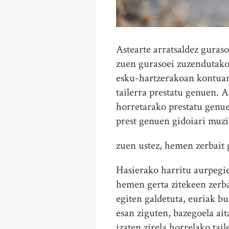
Astearte arratsaldez guraso
zuen gurasoei zuzendutako 
esku-hartzerakoan kontuan
tailerra prestatu genuen. A
horretarako prestatu genue
prest genuen gidoiari muzi
zuen ustez, hemen zerbait 
Hasierako harritu aurpegiek
hemen gerta zitekeen zerba
egiten galdetuta, euriak bu
esan ziguten, bazegoela ai
izaten zirela horrelako tai