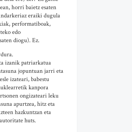
ean, horri baietz esaten
 indarkeriaz eraiki dugula
ikiak, performatiboak,
ateko edo
saten diogu). Ez.
rdura.
ta izanik patriarkatua
atasuna jopuntuan jarri eta
sle izateari, babestu
 nuklearretik kanpora
ertsonen ongizateari leku
suna apurtzea, hitz eta
gazteen hazkuntzan eta
utoritate huts.