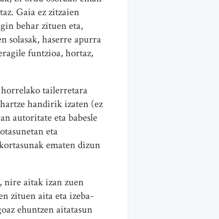
taz. Gaia ez zitzaien
gin behar zituen eta,
en solasak, haserre apurra
ragile funtzioa, hortaz,
 horrelako tailerretara
hartze handirik izaten (ez
an autoritate eta babesle
kotasunetan eta
akortasunak ematen dizun
, nire aitak izan zuen
n zituen aita eta izeba-
 goaz ehuntzen aitatasun