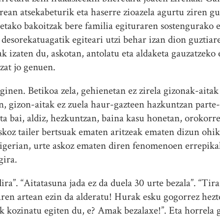
erean atsekabeturik eta haserre zioazela agurtu ziren gu
tako bakoitzak bere familia egituraren sostengurako e
 desorekatuagatik egiteari utzi behar izan dion guztiar
ak izaten du, askotan, antolatu eta aldaketa gauzatzeko e
zat jo genuen.
ginen. Betikoa zela, gehienetan ez zirela gizonak-aitak
n, gizon-aitak ez zuela haur-gazteen hazkuntzan parte-
ta bai, aldiz, hezkuntzan, baina kasu honetan, orokorre
 askoz tailer bertsuak ematen aritzeak ematen dizun ohi
 igerian, urte askoz ematen diren fenomenoen errepik
gira.
ira”. “Aitatasuna jada ez da duela 30 urte bezala”. “Tira
aren artean ezin da alderatu! Hurak esku gogorrez hezte
ak kozinatu egiten du, e? Amak bezalaxe!”. Eta horrela