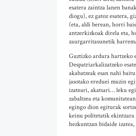
esatera zaintza lanen bana
diogu), ez gatoz esatera, g
(eta, aldi berean, horri ba
antzerkizkoak direla eta, 
zaurgarritasunetik harrema
Guztizko ardura hartzeko e
Despatriarkalizatzeko esate
akabatzeak esan nahi baitu 
jasotako ereduei muzin egin
izateari, akatsari… leku eg
zabaltzea eta komunitatean
egingo dion egiturak sortz
keinu politetatik ekintzara
hezkuntzan bidaide izatea, 