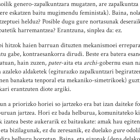
soilik genero-zapalkuntzara mugatzen, are zapalkuntza 
 ere eskatzen baitu mugimendu feministak). Baina, no
zeptuei helduz? Posible dugu gure nortasunak deseraiki,
batetik harremantzea? Erantzuna, sinplea da: ez.
 bi hitzok haien barruan dituzten mekanismoei errepar
datu gabe, kontraesankorra dirudi. Beste era batera esan
katuan, hain zuzen,
pater
-aita eta
archi
-gobernu esan na
 azaleko aldaketek (egiturazko zapalkuntzari begiratze
anen banaketa tenporal eta mekaniko-simetrikoek) guzt
ari erantzuten diote argiki.
 a priorizko horiei so jartzeko era bat izan daiteke fo
lburuan jartzea. Hori ez bada helburua, komunitateko 
ak izatea beste aukerarik ez baitaukate: amak hau egiten
 eta bizilagunak, ez du zeresanik, ez duelako
gure
odoli
 dira helburu horretan. Baina, eta gizonak (dena delako