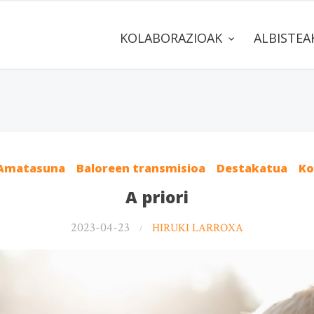
KOLABORAZIOAK
ALBISTE
 Amatasuna
Baloreen transmisioa
Destakatua
Ko
A priori
2023-04-23
HIRUKI LARROXA