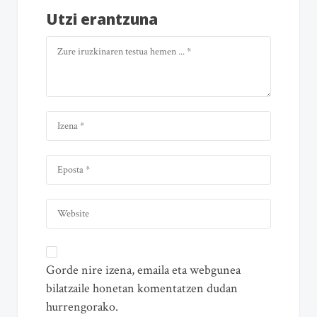
Utzi erantzuna
Gorde nire izena, emaila eta webgunea
bilatzaile honetan komentatzen dudan
hurrengorako.