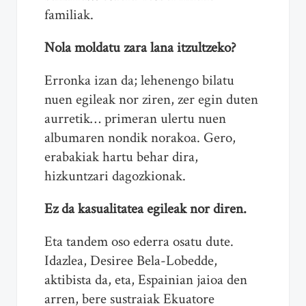
familiak.
Nola moldatu zara lana itzultzeko?
Erronka izan da; lehenengo bilatu
nuen egileak nor ziren, zer egin duten
aurretik… primeran ulertu nuen
albumaren nondik norakoa. Gero,
erabakiak hartu behar dira,
hizkuntzari dagozkionak.
Ez da kasualitatea egileak nor diren.
Eta tandem oso ederra osatu dute.
Idazlea, Desiree Bela-Lobedde,
aktibista da, eta, Espainian jaioa den
arren, bere sustraiak Ekuatore