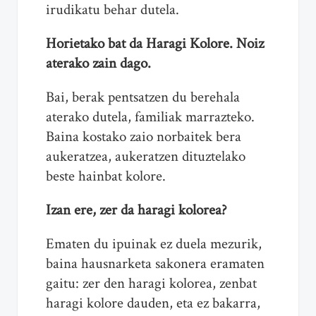
irudikatu behar dutela.
Horietako bat da Haragi Kolore. Noiz
aterako zain dago.
Bai, berak pentsatzen du berehala
aterako dutela, familiak marrazteko.
Baina kostako zaio norbaitek bera
aukeratzea, aukeratzen dituztelako
beste hainbat kolore.
Izan ere, zer da haragi kolorea?
Ematen du ipuinak ez duela mezurik,
baina hausnarketa sakonera eramaten
gaitu: zer den haragi kolorea, zenbat
haragi kolore dauden, eta ez bakarra,