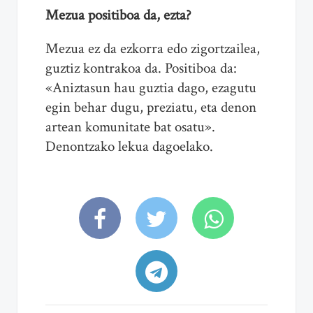
Mezua positiboa da, ezta?
Mezua ez da ezkorra edo zigortzailea,
guztiz kontrakoa da. Positiboa da:
«Aniztasun hau guztia dago, ezagutu
egin behar dugu, preziatu, eta denon
artean komunitate bat osatu».
Denontzako lekua dagoelako.