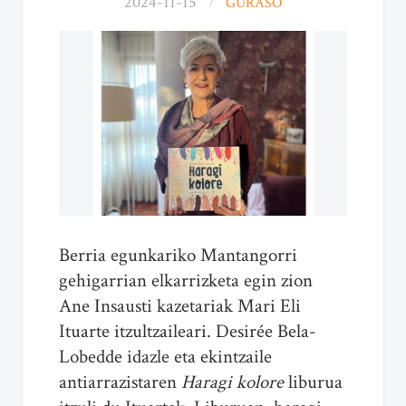
2024-11-15
GURASO
Berria egunkariko Mantangorri
gehigarrian elkarrizketa egin zion
Ane Insausti kazetariak Mari Eli
Ituarte itzultzaileari. Desirée Bela-
Lobedde idazle eta ekintzaile
antiarrazistaren
Haragi kolore
liburua