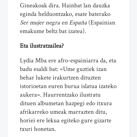
Gineakoak dira. Hainbat lan dauzka
eginda helduontzako, esate baterako
Ser mujer negra en España
(Espainian
emakume beltz bat izatea).
Eta ilustratzailea?
Lydia Mba ere afro-espainiarra da, eta
badu esaldi bat: «Ume guztiek izan
behar lukete irakurtzen dituzten
istorioetan euren burua islatua izateko
aukera». Haurrentzako ilustratu
dituen albumetan hazpegi edo itxura
afrikarreko umeak marrazten ditu,
horiei ere lekua egiteko gure gizarte
txuri honetan.