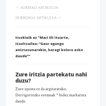
AURREKO ARTIKULUA
HURRENGO ARTIKULUA
Iruzkinik ez "Mari Eli Ituarte,
itzultzailea: “Gaur egungo
aniztasunarekin, haragi kolore asko
daude”"
Zure iritzia partekatu nahi
duzu?
Zure eposta ez da argitaratuko.
Derrigorrezko eremuak * bidez markatuta
daude.