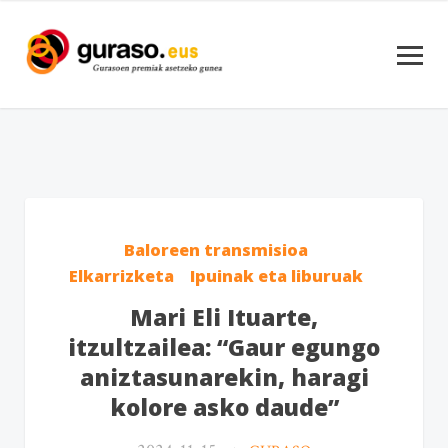
Baloreen transmisioa
Elkarrizketa
Ipuinak eta liburuak
Mari Eli Ituarte,
itzultzailea: “Gaur egungo
aniztasunarekin, haragi
kolore asko daude”