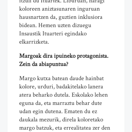
itzuli du Ituartek. Liburuan, haragi
koloreen aniztasunaren inguruan
hausnartzen da, guztien inklusiora
bidean. Hemen uzten dizuegu
Insaustik Ituarteri egindako
elkarrizketa.
Margoak dira ipuineko protagonista.
Zein da abiapuntua?
Margo kutxa batean daude hainbat
kolore, urduri, badakitelako lanera
atera beharko dutela. Eskolako lehen
eguna da, eta marraztu behar dute
udan egin dutena. Ematen du ez
daukala mezurik, direla koloretako
margo batzuk, eta errealitatea zer den