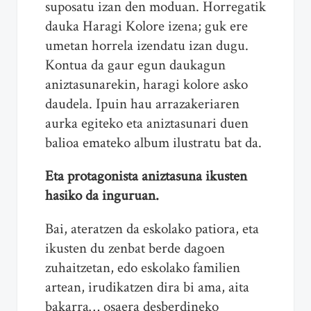
suposatu izan den moduan. Horregatik
dauka Haragi Kolore izena; guk ere
umetan horrela izendatu izan dugu.
Kontua da gaur egun daukagun
aniztasunarekin, haragi kolore asko
daudela. Ipuin hau arrazakeriaren
aurka egiteko eta aniztasunari duen
balioa emateko album ilustratu bat da.
Eta protagonista aniztasuna ikusten
hasiko da inguruan.
Bai, ateratzen da eskolako patiora, eta
ikusten du zenbat berde dagoen
zuhaitzetan, edo eskolako familien
artean, irudikatzen dira bi ama, aita
bakarra… osaera desberdineko