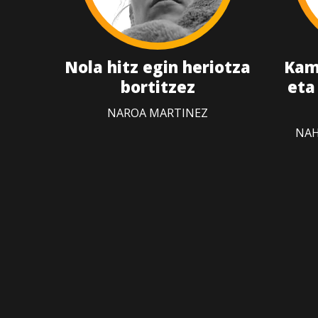
Nola hitz egin heriotza
Kam
bortitzez
eta
NAROA MARTINEZ
NAH