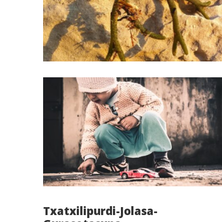
Txatxilipurdi-Jolasa-