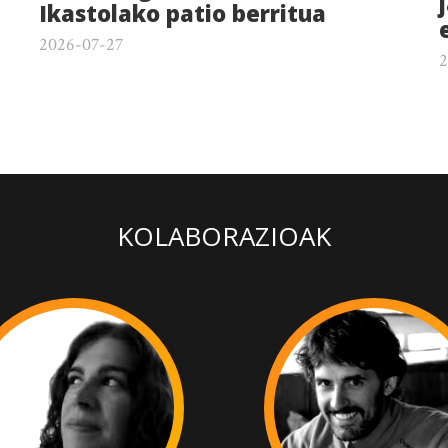
Ikastolako patio berritua
2026-07-27
2
KOLABORAZIOAK