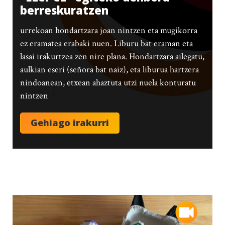
berreskuratzen
urrekoan hondartzara joan nintzen eta mugikorra
ez eramatea erabaki nuen. Liburu bat eraman eta
lasai irakurtzea zen nire plana. Hondartzara ailegatu,
aulkian eseri (señora bat naiz), eta liburua hartzera
nindoanean, etxean ahaztuta utzi nuela konturatu
nintzen