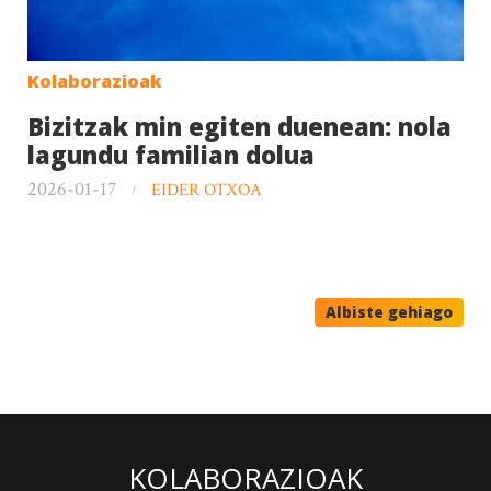
Kolaborazioak
Bizitzak min egiten duenean: nola
lagundu familian dolua
2026-01-17
EIDER OTXOA
Albiste gehiago
KOLABORAZIOAK