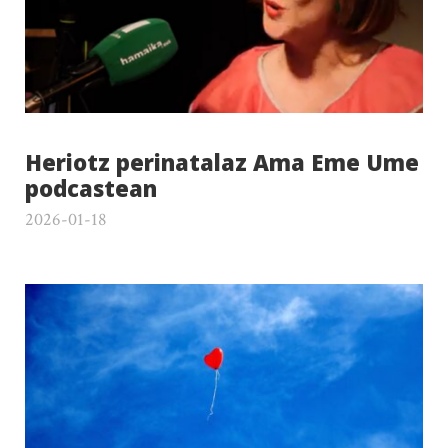
Heriotz perinatalaz Ama Eme Ume
podcastean
2026-01-18