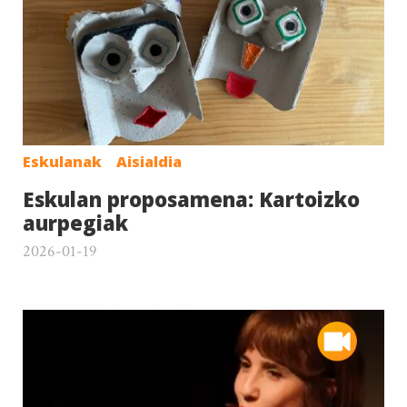
Eskulanak
Aisialdia
Eskulan proposamena: Kartoizko
aurpegiak
2026-01-19