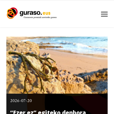
2026-07-20
“Ezer ez” egiteko denbora