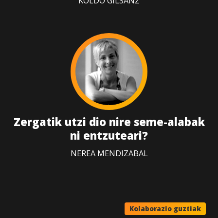
KOLDO GILSANZ
Zergatik utzi dio nire seme-alabak
ni entzuteari?
NEREA MENDIZABAL
Kolaborazio guztiak