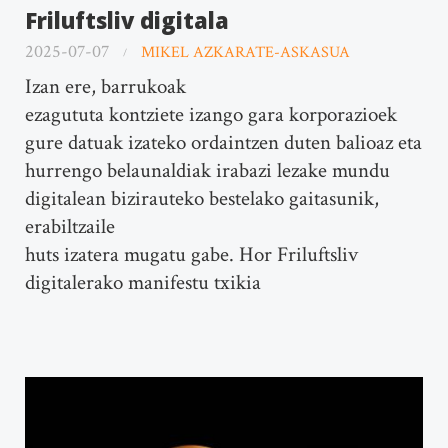
Friluftsliv digitala
2025-07-07
MIKEL AZKARATE-ASKASUA
Izan ere, barrukoak
ezagututa kontziete izango gara korporazioek
gure datuak izateko ordaintzen duten balioaz eta
hurrengo belaunaldiak irabazi lezake mundu
digitalean bizirauteko bestelako gaitasunik,
erabiltzaile
huts izatera mugatu gabe. Hor Friluftsliv
digitalerako manifestu txikia