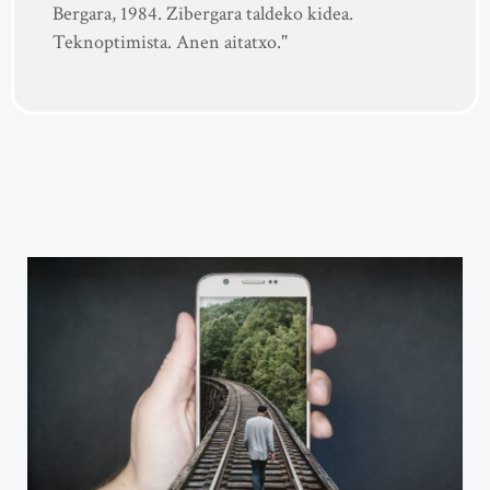
Bergara, 1984. Zibergara taldeko kidea.
Teknoptimista. Anen aitatxo."