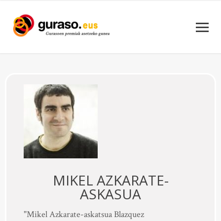
MIKEL AZKARATE-
ASKASUA
"Mikel Azkarate-askatsua Blazquez