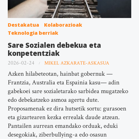
Destakatua
Kolaborazioak
Teknologia berriak
Sare Sozialen debekua eta
konpetentziak
2026-02-24
MIKEL AZKARATE-ASKASUA
Azken hilabeteotan, hainbat gobernuk —
Frantzia, Australia eta Espainia kasu— adin
gabekoei sare sozialetarako sarbidea mugatzeko
edo debekatzeko asmoa agertu dute.
Proposamenak ez dira hutsetik sortu: gurasoen
eta gizartearen kezka errealak daude atzean.
Pantailen aurrean emandako orduak, eduki
desegokiak, ziberbullying-a edo osasun