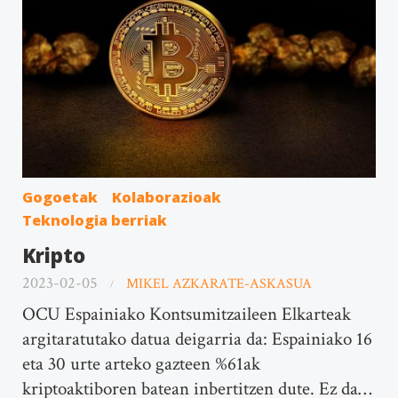
Gogoetak
Kolaborazioak
Teknologia berriak
Kripto
2023-02-05
MIKEL AZKARATE-ASKASUA
OCU Espainiako Kontsumitzaileen Elkarteak
argitaratutako datua deigarria da: Espainiako 16
eta 30 urte arteko gazteen %61ak
kriptoaktiboren batean inbertitzen dute. Ez da…