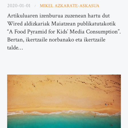
2020-01-01
MIKEL AZKARATE-ASKASUA
Artikuluaren izenburua zuzenean hartu dut
Wired aldizkariak Maiatzean publikatutakotik
“A Food Pyramid for Kids’ Media Consumption”.
Bertan, ikertzaile norbanako eta ikertzaile
talde…