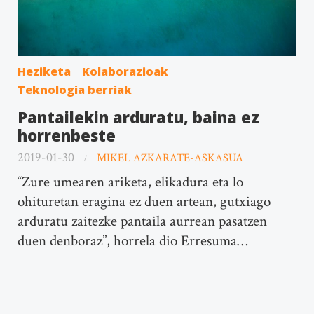
Heziketa
Kolaborazioak
Teknologia berriak
Pantailekin arduratu, baina ez
horrenbeste
2019-01-30
MIKEL AZKARATE-ASKASUA
“Zure umearen ariketa, elikadura eta lo
ohituretan eragina ez duen artean, gutxiago
arduratu zaitezke pantaila aurrean pasatzen
duen denboraz”, horrela dio Erresuma…