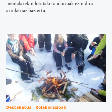
mentalarekin lotutako ondorioak ezin dira
arinkeriaz baztertu.
Destakatua
Kolaborazioak