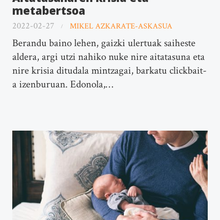
metabertsoa
2022-02-27
MIKEL AZKARATE-ASKASUA
Berandu baino lehen, gaizki ulertuak saiheste
aldera, argi utzi nahiko nuke nire aitatasuna eta
nire krisia ditudala mintzagai, barkatu clickbait-
a izenburuan. Edonola,…