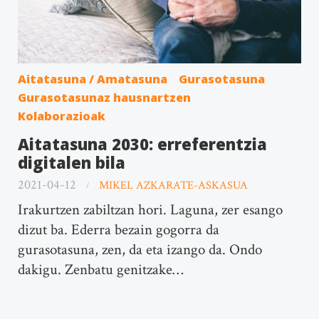
Aitatasuna / Amatasuna
Gurasotasuna
Gurasotasunaz hausnartzen
Kolaborazioak
Aitatasuna 2030: erreferentzia
digitalen bila
2021-04-12
MIKEL AZKARATE-ASKASUA
Irakurtzen zabiltzan hori. Laguna, zer esango
dizut ba. Ederra bezain gogorra da
gurasotasuna, zen, da eta izango da. Ondo
dakigu. Zenbatu genitzake…