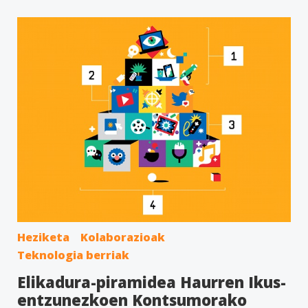
Heziketa
Kolaborazioak
Teknologia berriak
Elikadura-piramidea Haurren Ikus-
entzunezkoen Kontsumorako