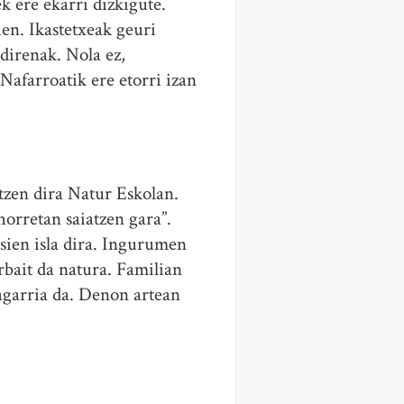
 ere ekarri dizkigute.
en. Ikastetxeak geuri
direnak. Nola ez,
 Nafarroatik ere etorri izan
tzen dira Natur Eskolan.
horretan saiatzen gara”.
sien isla dira. Ingurumen
bait da natura. Familian
sagarria da. Denon artean