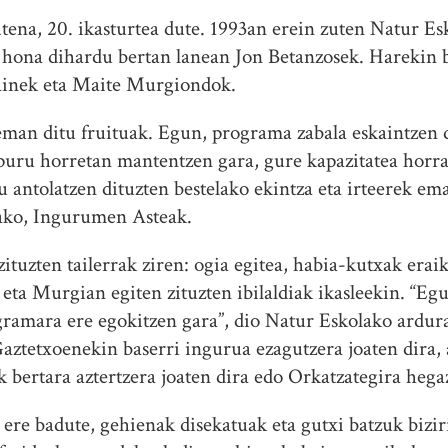
tena, 20. ikast
urte
a dute. 1993an erein zuten Natur Es
 hona dihardu bertan lanean Jon Betanzosek. Harekin 
iainek eta Maite Murgiondok.
 eman
ditu
fruituak. Egun, programa zabala eskaintzen 
opuru horretan mantentzen gara, gure kapazitatea horr
u antolatzen
ditu
zten bestelako ekintza eta irteerek em
rako, Ingurumen Asteak.
ituzten tailerrak ziren: ogia egitea, habia-kutxak erai
eta Murgian egiten zituzten ibilaldiak ikasleekin. “Egu
gramara ere egokitzen gara”, dio Natur Eskolako ardur
Gaztetxoenekin baserri ingurua ezagutzera joaten dira,
k bertara aztertzera joaten dira edo Orkatzategira hegaz
re badute, gehienak disekatuak eta gutxi batzuk biziri