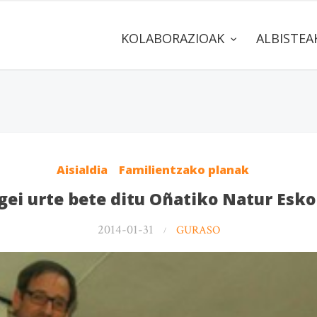
KOLABORAZIOAK
ALBISTE
Aisialdia
Familientzako planak
gei urte bete ditu Oñatiko Natur Esko
2014-01-31
GURASO