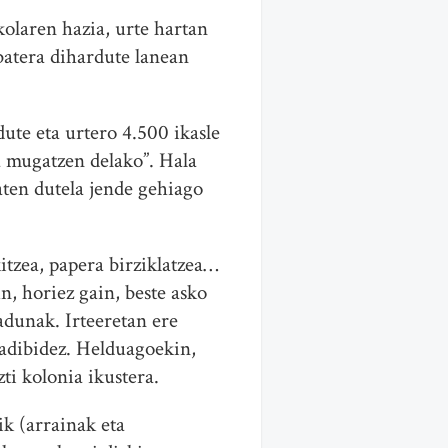
kolaren hazia,
urte
hartan
batera dihardute lanean
dute eta
urte
ro 4.500 ikasle
a mugatzen delako”. Hala
aten dutela jende gehiago
kitzea, papera birziklatzea…
n, horiez gain, beste asko
adunak. Irteeretan ere
 adibidez. Helduagoekin,
ti kolonia ikustera.
k (arrainak eta