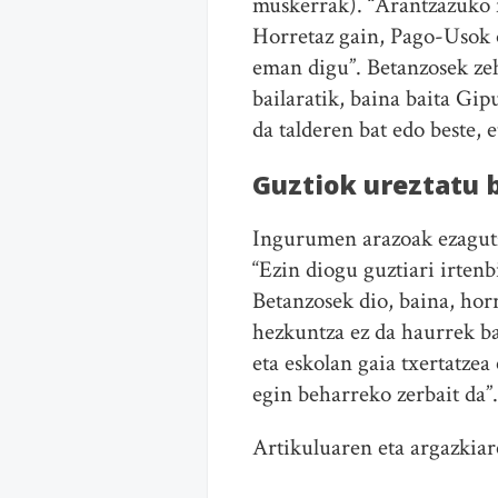
muskerrak). “Arantzazuko f
Horretaz gain, Pago-Usok o
eman digu”. Betanzosek zeh
bailaratik, baina baita Gip
da talderen bat edo beste, 
Guztiok ureztatu 
Ingurumen arazoak ezagutz
“Ezin diogu guztiari irtenb
Betanzosek dio, baina, hor
hezkuntza ez da haurrek ba
eta eskolan gaia txertatzea
egin beharreko zerbait da”.
Artikuluaren eta argazkiar