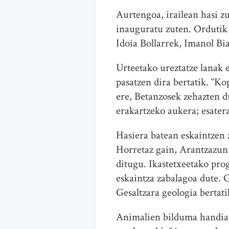
A
urte
ngoa, irailean hasi zu
inauguratu zuten. Ordutik
Idoia Bollarrek, Imanol B
Urte
etako ureztatze lanak
pasatzen dira bertatik. “K
ere, Betanzosek zehazten d
erakartzeko aukera; esate
Hasiera batean eskaintzen z
Horretaz gain, Arantzazun 
ditu
gu. Ikastetxeetako pro
eskaintza zabalagoa dute. 
Gesaltzara geologia bertati
Animalien bilduma handia e