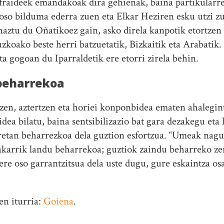
raideek emandakoak dira gehienak, baina partikularrek
so bilduma ederra zuen eta Elkar Heziren esku utzi zu
aztu du Oñatikoez gain, asko direla kanpotik etortzen 
uzkoako beste herri batzuetatik, Bizkaitik eta Arabatik.
eta gogoan du Iparraldetik ere etorri zirela behin.
beharrekoa
en, aztertzen eta horiei konponbidea ematen ahalegin
idea bilatu, baina sentsibilizazio bat gara dezakegu eta 
retan beharrezkoa dela guztion esfortzua. “Umeak nagu
karrik landu beharrekoa; guztiok zaindu beharreko zer
 ere oso garrantzitsua dela uste dugu, gure eskaintza o
en iturria:
Goiena
.