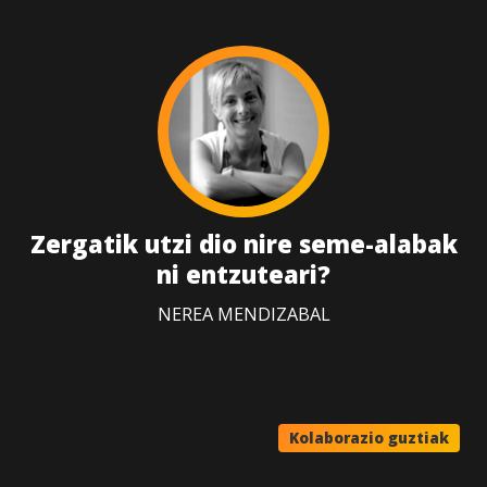
Zergatik utzi dio nire seme-alabak
ni entzuteari?
NEREA MENDIZABAL
Kolaborazio guztiak