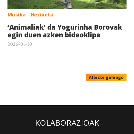
Musika
Heziketa
‘Animaliak’ da Yogurinha Borovak
egin duen azken bideoklipa
2026-01-10
Albiste gehiago
KOLABORAZIOAK