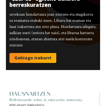
berreskuratzen
urrekoan hondartzara joan nintzen eta mugikorra
ez eramatea erabaki nuen. Liburu bat eraman eta
lasai irakurtzea zen nire plana. Hondartzara ailegatu,
aulkian eseri (señora bat naiz), eta liburua hartzera
nindoanean, etxean ahaztuta utzi nuela konturatu
nintzen