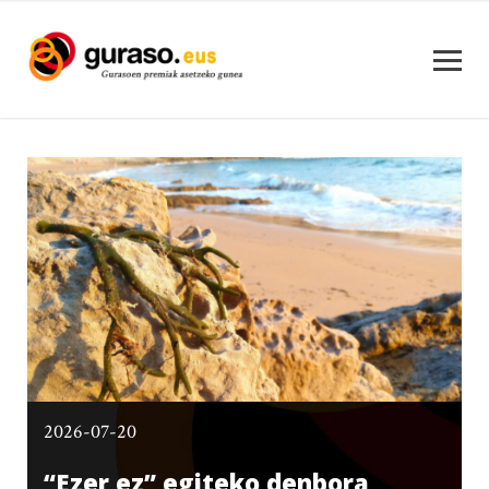
2026-07-20
“Ezer ez” egiteko denbora