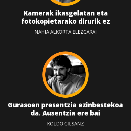
Kamerak ikasgelatan eta
fotokopietarako dirurik ez
NAHIA ALKORTA ELEZGARAI
Gurasoen presentzia ezinbestekoa
da. Ausentzia ere bai
KOLDO GILSANZ