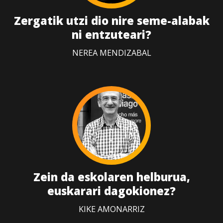
Zergatik utzi dio nire seme-alabak
ni entzuteari?
NEREA MENDIZABAL
Zein da eskolaren helburua,
euskarari dagokionez?
KIKE AMONARRIZ