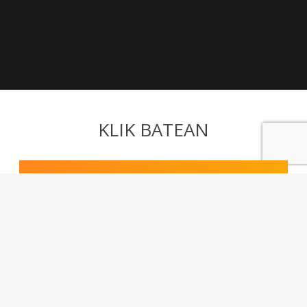
KLIK BATEAN
Harpidetu buletinera