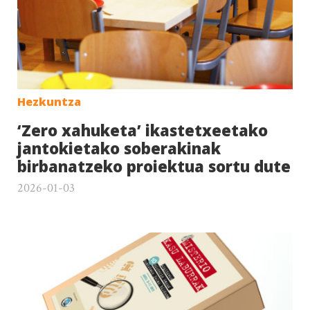
Hezkuntza
‘Zero xahuketa’ ikastetxeetako
jantokietako soberakinak
birbanatzeko proiektua sortu dute
2026-01-03