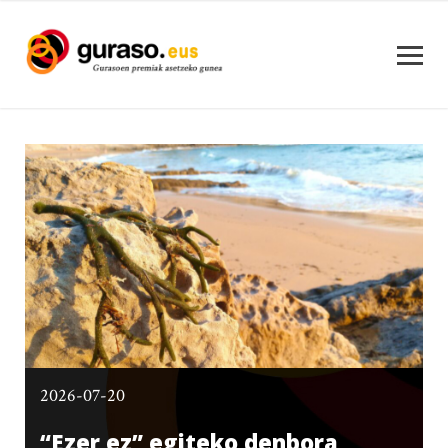
2026-07-20
“Ezer ez” egiteko denbora