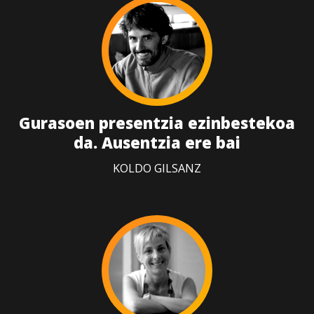
Gurasoen presentzia ezinbestekoa
da. Ausentzia ere bai
KOLDO GILSANZ