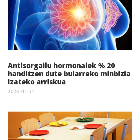
Antisorgailu hormonalek % 20
handitzen dute bularreko minbizia
izateko arriskua
2026-01-04