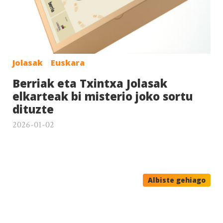
Jolasak
Euskara
Berriak eta Txintxa Jolasak
elkarteak bi misterio joko sortu
dituzte
2026-01-02
Albiste gehiago