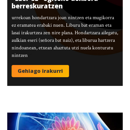
berreskuratzen
urrekoan hondartzara joan nintzen eta mugikorra
ez eramatea erabaki nuen. Liburu bat eraman eta
lasai irakurtzea zen nire plana. Hondartzara ailegatu,
aulkian eseri (señora bat naiz), eta liburua hartzera
nindoanean, etxean ahaztuta utzi nuela konturatu
nintzen