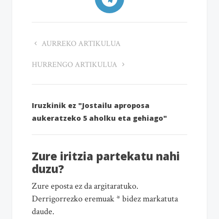
AURREKO ARTIKULUA
HURRENGO ARTIKULUA
Iruzkinik ez "Jostailu aproposa
aukeratzeko 5 aholku eta gehiago"
Zure iritzia partekatu nahi
duzu?
Zure eposta ez da argitaratuko.
Derrigorrezko eremuak * bidez markatuta
daude.