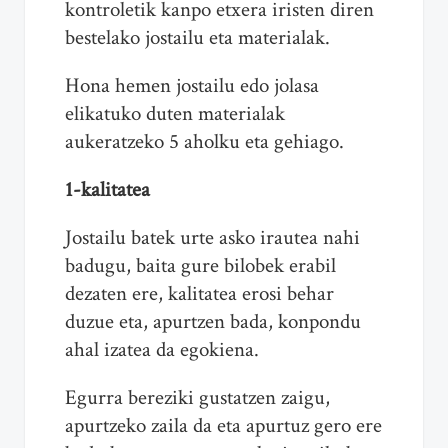
kontroletik kanpo etxera iristen diren
bestelako jostailu eta materialak.
Hona hemen jostailu edo jolasa
elikatuko duten materialak
aukeratzeko 5 aholku eta gehiago.
1-kalitatea
Jostailu batek urte asko irautea nahi
badugu, baita gure bilobek erabil
dezaten ere, kalitatea erosi behar
duzue eta, apurtzen bada, konpondu
ahal izatea da egokiena.
Egurra bereziki gustatzen zaigu,
apurtzeko zaila da eta apurtuz gero ere