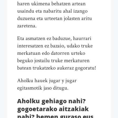
haren ukimena behatzen artean
usaindu eta nabaritu ahal izango
duzuena eta urteetan jolasten aritu
zaretena.
Eta asmatzen ez baduzue, haurrari
interesatzen ez bazaio, udako truke
merkatuan edo datorren urteko
beguko jostailu truke merkaturen
batean trukatzeko aukeraz gogoratu!
Aholku hauek jugar y jugar
egitasmotik jaso ditugu.
Aholku gehiago nahi?
gogoetarako aitzakiak
nahi? hemen guraso.eus