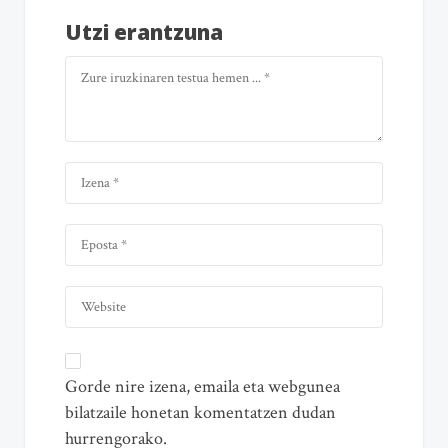
Utzi erantzuna
Gorde nire izena, emaila eta webgunea
bilatzaile honetan komentatzen dudan
hurrengorako.