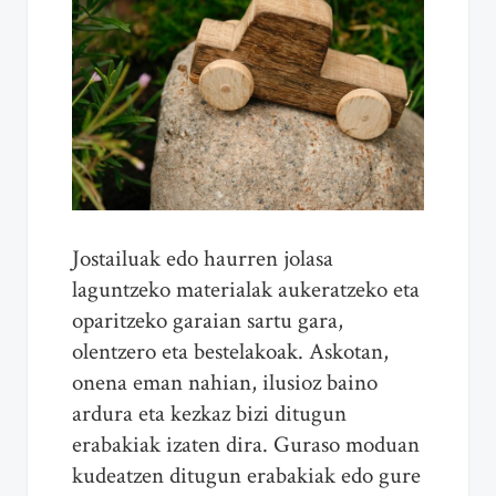
Jostailuak edo haurren jolasa
laguntzeko materialak aukeratzeko eta
oparitzeko garaian sartu gara,
olentzero eta bestelakoak. Askotan,
onena eman nahian, ilusioz baino
ardura eta kezkaz bizi ditugun
erabakiak izaten dira. Guraso moduan
kudeatzen ditugun erabakiak edo gure