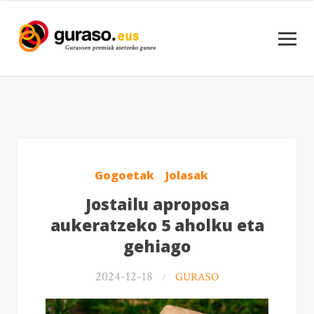
Gogoetak
Jolasak
Jostailu aproposa
aukeratzeko 5 aholku eta
gehiago
2024-12-18
GURASO