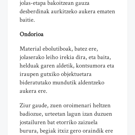
jolas-etapa bakoitzean gauza
desberdinak aurkitzeko aukera ematen
baitie.
Ondorioa
Material ebolutiboak, batez ere,
jolaserako leiho irekia dira, eta baita,
helduak garen aldetik, kontsumora eta
iraupen gutxiko objektuetara
bideratutako mundutik aldentzeko
aukera ere.
Ziur gaude, zuen oroimenari heltzen
badiozue, urteetan lagun izan duzuen
jostailuren bat etorriko zaizuela
burura, begiak itxiz gero oraindik ere