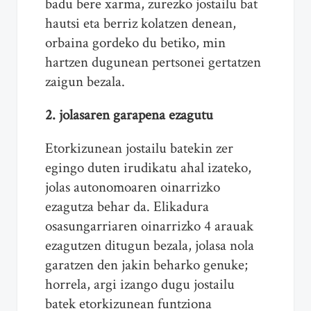
badu bere xarma, zurezko jostailu bat
hautsi eta berriz kolatzen denean,
orbaina gordeko du betiko, min
hartzen dugunean pertsonei gertatzen
zaigun bezala.
2. jolasaren garapena ezagutu
Etorkizunean jostailu batekin zer
egingo duten irudikatu ahal izateko,
jolas autonomoaren oinarrizko
ezagutza behar da. Elikadura
osasungarriaren oinarrizko 4 arauak
ezagutzen ditugun bezala, jolasa nola
garatzen den jakin beharko genuke;
horrela, argi izango dugu jostailu
batek etorkizunean funtziona