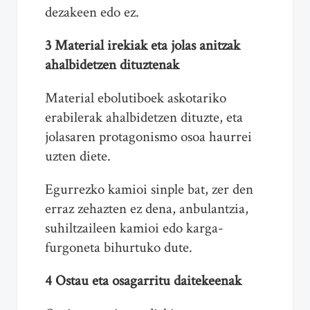
dezakeen edo ez.
3 Material irekiak eta jolas anitzak
ahalbidetzen dituztenak
Material ebolutiboek askotariko
erabilerak ahalbidetzen dituzte, eta
jolasaren protagonismo osoa haurrei
uzten diete.
Egurrezko kamioi sinple bat, zer den
erraz zehazten ez dena, anbulantzia,
suhiltzaileen kamioi edo karga-
furgoneta bihurtuko dute.
4 Ostau eta osagarritu daitekeenak