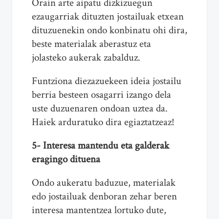
Orain arte aipatu dizkizuegun
ezaugarriak dituzten jostailuak etxean
dituzuenekin ondo konbinatu ohi dira,
beste materialak aberastuz eta
jolasteko aukerak zabalduz.
Funtziona diezazuekeen ideia jostailu
berria besteen osagarri izango dela
uste duzuenaren ondoan uztea da.
Haiek arduratuko dira egiaztatzeaz!
5- Interesa mantendu eta galderak
eragingo dituena
Ondo aukeratu baduzue, materialak
edo jostailuak denboran zehar beren
interesa mantentzea lortuko dute,