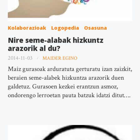
Kolaborazioak
Logopedia
Osasuna
Nire seme-alabak hizkuntz
arazorik al du?
2014-11-03
MAIDER EGINO
Maiz gurasoak arduratuta gerturatu izan zaizkit,
beraien seme-alabek hizkuntza arazorik duen
galdetuz. Gurasoen kezkei erantzun asmoz,
ondorengo lerroetan pauta batzuk idatzi ditut….