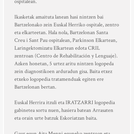
ospitalean.
Ikasketak amaituta lanean hasi nintzen bai
Bartzelonako zein Euskal Herriko ospitale, zentro
eta elkarteetan. Hala nola, Bartzelonan Santa
Creu i Sant Pau ospitalean, Parkinson Elkartean,
Laringektomizatu Elkartean edota CRIL
zentroan (Centro de Rehabilitación y Lenguaje).
Azken honetan, 5 urtez aritu nintzen logopeda
zein diagnostikoen arduradun gisa. Baita etxez
etxeko logopedia tratamenduak egiten ere
Bartzelonan bertan.
Euskal Herrira itzuli eta IRATZARRI logopedia
gabinetea sortu nuen, hasiera batean Arrasaten
eta orain urte batzuk Eskoriatzan baita.
Gaur egun Aita Menni eguneko zentroan eta