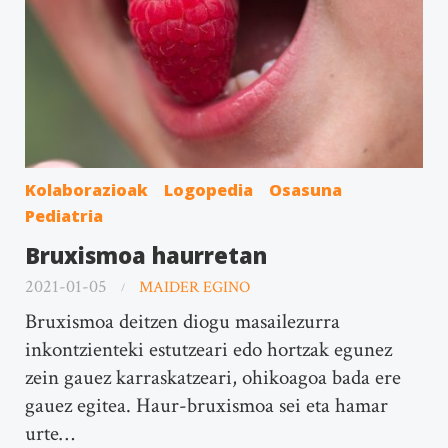
Kolaborazioak
Logopedia
Osasuna
Pediatria
Bruxismoa haurretan
2021-01-05
MAIDER EGINO
Bruxismoa deitzen diogu masailezurra
inkontzienteki estutzeari edo hortzak egunez
zein gauez karraskatzeari, ohikoagoa bada ere
gauez egitea. Haur-bruxismoa sei eta hamar
urte…