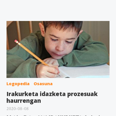
Logopedia
Osasuna
Irakurketa idazketa prozesuak
haurrengan
2020-08-08