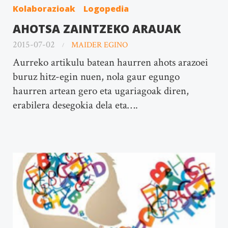
Kolaborazioak
Logopedia
AHOTSA ZAINTZEKO ARAUAK
2015-07-02
MAIDER EGINO
Aurreko artikulu batean haurren ahots arazoei
buruz hitz-egin nuen, nola gaur egungo
haurren artean gero eta ugariagoak diren,
erabilera desegokia dela eta….