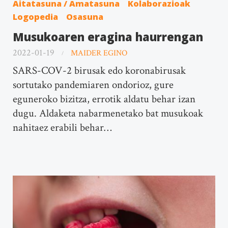
Aitatasuna / Amatasuna
Kolaborazioak
Logopedia
Osasuna
Musukoaren eragina haurrengan
2022-01-19
MAIDER EGINO
SARS-COV-2 birusak edo koronabirusak
sortutako pandemiaren ondorioz, gure
eguneroko bizitza, errotik aldatu behar izan
dugu. Aldaketa nabarmenetako bat musukoak
nahitaez erabili behar…