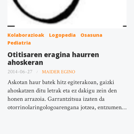
Kolaborazioak
Logopedia
Osasuna
Pediatria
Otitisaren eragina haurren
ahoskeran
2014-06-27
MAIDER EGINO
Askotan haur batek hitz egiterakoan, gaizki
ahoskatzen ditu letrak eta ez dakigu zein den
honen arrazoia. Garrantzitsua izaten da
otorrinolaringologoarengana jotzea, entzumen…