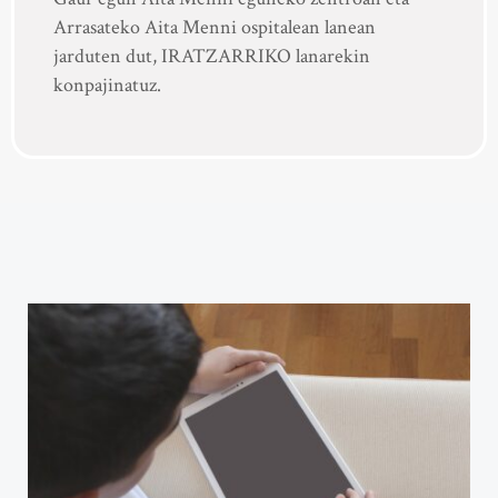
Arrasateko Aita Menni ospitalean lanean
jarduten dut, IRATZARRIKO lanarekin
konpajinatuz.