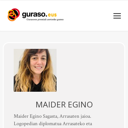
MAIDER EGINO
Maider Egino Sagasta, Arrasaten jaioa.
Logopedian diplomatua Arrasateko eta