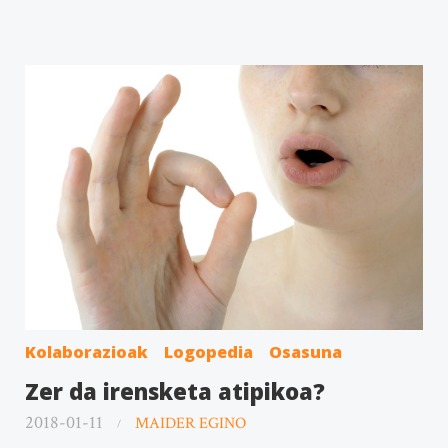
Kolaborazioak
Logopedia
Osasuna
Zer da irensketa atipikoa?
2018-01-11
MAIDER EGINO