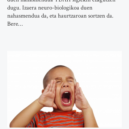
dugu. Izaera neuro-biologikoa duen
nahasmendua da, eta haurtzaroan sortzen da.
Bere…