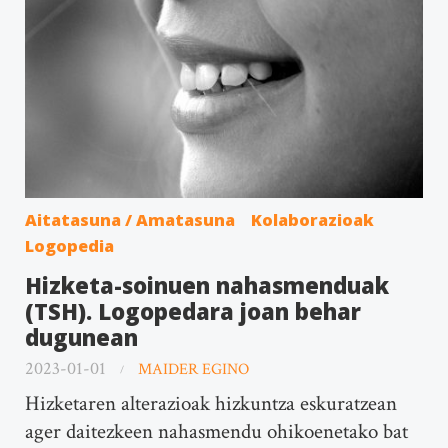
Aitatasuna / Amatasuna
Kolaborazioak
Logopedia
Hizketa-soinuen nahasmenduak
(TSH). Logopedara joan behar
dugunean
2023-01-01
MAIDER EGINO
Hizketaren alterazioak hizkuntza eskuratzean
ager daitezkeen nahasmendu ohikoenetako bat