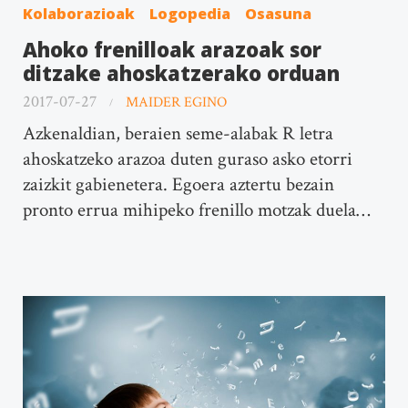
Kolaborazioak
Logopedia
Osasuna
Ahoko frenilloak arazoak sor
ditzake ahoskatzerako orduan
2017-07-27
MAIDER EGINO
Azkenaldian, beraien seme-alabak R letra
ahoskatzeko arazoa duten guraso asko etorri
zaizkit gabienetera. Egoera aztertu bezain
pronto errua mihipeko frenillo motzak duela…