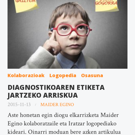
Kolaborazioak
Logopedia
Osasuna
DIAGNOSTIKOAREN ETIKETA
JARTZEKO ARRISKUA
2015-11-13
MAIDER EGINO
Aste honetan egin diogu elkarrizketa Maider
Egino kolaboratzaile eta Iratzar logopediako
kideari. Oinarri moduan bere azken artikulua