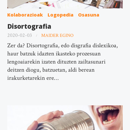
Kolaborazioak
Logopedia
Osasuna
Disortografia
2020-02-03
MAIDER EGINO
Zer da? Disortografia, edo disgrafia dislexikoa,
haur batzuk idazten ikasteko prozesuan
lengoaiarekin izaten dituzten zailtasunari
deitzen diogu, batzuetan, aldi berean
irakurketarekin ere…