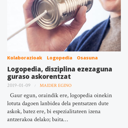
Kolaborazioak
Logopedia
Osasuna
Logopedia, disziplina ezezaguna
guraso askorentzat
2019-01-09
MAIDER EGINO
Gaur egun, oraindik ere, logopedia oinekin
lotuta dagoen lanbidea dela pentsatzen dute
askok, batez ere, bi espezialitateen izena
antzerakoa delako; baita…