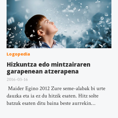
Logopedia
Hizkuntza edo mintzairaren
garapenean atzerapena
2016-03-16
Maider Egino 2012 Zure seme-alabak bi urte
dauzka eta ia ez du hitzik esaten. Hitz solte
batzuk esaten ditu baina beste aurrekin…