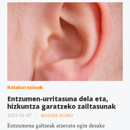
Kolaborazioak
Entzumen-urritasuna dela eta,
hizkuntza garatzeko zailtasunak
2025-01-07
MAIDER EGINO
Entzumena galtzeak atzeratu egin dezake