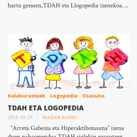
hartu genuen,TDAH eta Llogopedia izenekoa….
Kolaborazioak
Logopedia
Osasuna
TDAH ETA LOGOPEDIA
2015-10-29
MAIDER EGINO
“Arreta Gabezia eta Hiperaktibotasuna” izena
duen nahasmendua TDAH siglekin ezagutzen