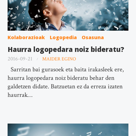
Kolaborazioak
Logopedia
Osasuna
Haurra logopedara noiz bideratu?
2016-09-21
MAIDER EGINO
Sarritan bai gurasoek eta baita irakasleek ere,
haurra logopedara noiz bideratu behar den
galdetzen didate. Batzuetan ez da erreza izaten
haurrak…