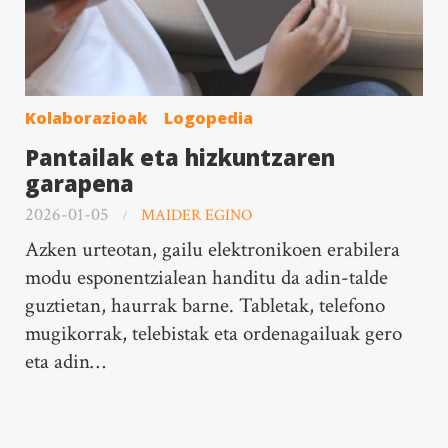
Kolaborazioak
Logopedia
Pantailak eta hizkuntzaren
garapena
2026-01-05
MAIDER EGINO
Azken urteotan, gailu elektronikoen erabilera
modu esponentzialean handitu da adin-talde
guztietan, haurrak barne. Tabletak, telefono
mugikorrak, telebistak eta ordenagailuak gero
eta adin…