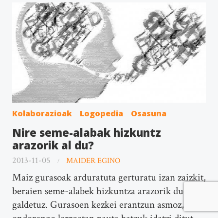
Kolaborazioak
Logopedia
Osasuna
Nire seme-alabak hizkuntz
arazorik al du?
2013-11-05
MAIDER EGINO
Maiz gurasoak arduratuta gerturatu izan zaizkit,
beraien seme-alabek hizkuntza arazorik duen
galdetuz. Gurasoen kezkei erantzun asmoz,