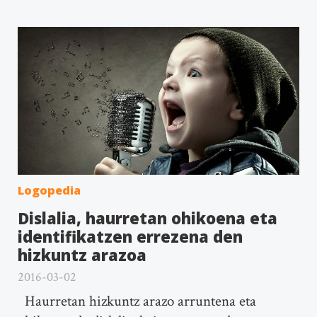
Logopedia
Dislalia, haurretan ohikoena eta
identifikatzen errezena den
hizkuntz arazoa
2016-03-02
Haurretan hizkuntz arazo arruntena eta