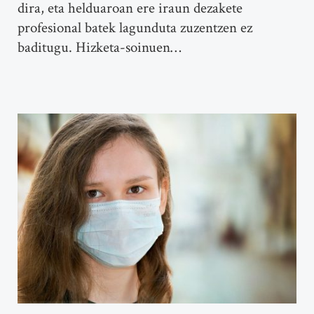
dira, eta helduaroan ere iraun dezakete
profesional batek lagunduta zuzentzen ez
baditugu. Hizketa-soinuen…