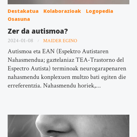
Destakatua
Kolaborazioak
Logopedia
Osasuna
Zer da autismoa?
2024-01-08
MAIDER EGINO
Autismoa eta EAN (Espektro Autistaren
Nahasmendua; gaztelaniaz TEA-Trastorno del
Espectro Autista) terminoak neurogarapenaren
nahasmendu konplexuen multzo bati egiten die
erreferentzia. Nahasmendu horiek,…