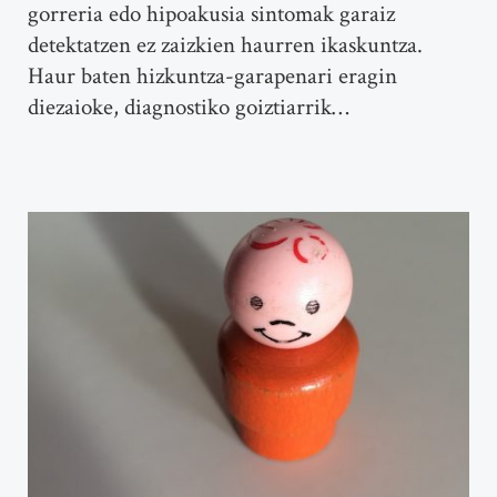
gorreria edo hipoakusia sintomak garaiz
detektatzen ez zaizkien haurren ikaskuntza.
Haur baten hizkuntza-garapenari eragin
diezaioke, diagnostiko goiztiarrik…