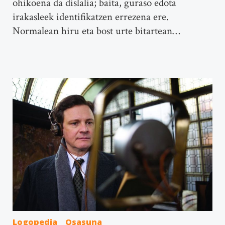
ohikoena da dislalia; baita, guraso edota
irakasleek identifikatzen errezena ere.
Normalean hiru eta bost urte bitartean…
Logopedia
Osasuna