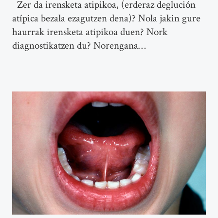
Zer da irensketa atipikoa, (erderaz deglución
atípica bezala ezagutzen dena)? Nola jakin gure
haurrak irensketa atipikoa duen? Nork
diagnostikatzen du? Norengana…