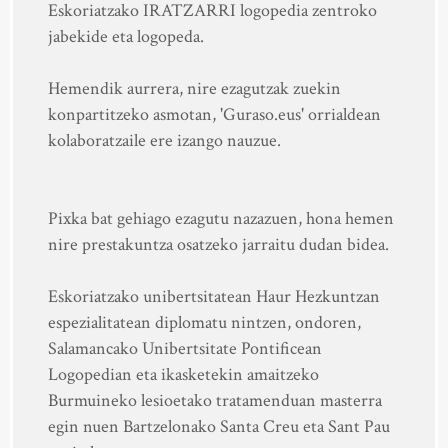
Eskoriatzako IRATZARRI logopedia zentroko
jabekide eta logopeda.
Hemendik aurrera, nire ezagutzak zuekin
konpartitzeko asmotan, 'Guraso.eus' orrialdean
kolaboratzaile ere izango nauzue.
Pixka bat gehiago ezagutu nazazuen, hona hemen
nire prestakuntza osatzeko jarraitu dudan bidea.
Eskoriatzako unibertsitatean Haur Hezkuntzan
espezialitatean diplomatu nintzen, ondoren,
Salamancako Unibertsitate Pontificean
Logopedian eta ikasketekin amaitzeko
Burmuineko lesioetako tratamenduan masterra
egin nuen Bartzelonako Santa Creu eta Sant Pau