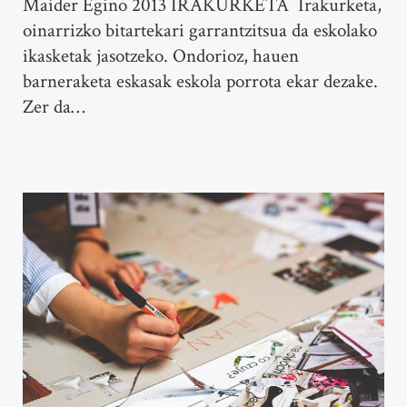
Maider Egino 2013 IRAKURKETA Irakurketa,
oinarrizko bitartekari garrantzitsua da eskolako
ikasketak jasotzeko. Ondorioz, hauen
barneraketa eskasak eskola porrota ekar dezake.
Zer da…