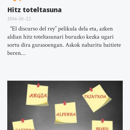
Hitz toteltasuna
2016-01-22
“El discurso del rey” pelikula dela eta, azken
aldian hitz toteltasunari buruzko kezka ugari
sortu dira gurasoengan. Askok nabaritu baitiete
beren…