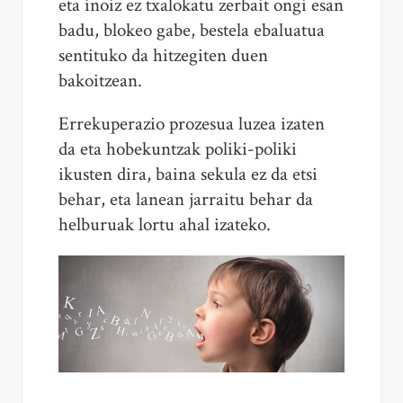
eta inoiz ez txalokatu zerbait ongi esan
badu, blokeo gabe, bestela ebaluatua
sentituko da hitzegiten duen
bakoitzean.
Errekuperazio prozesua luzea izaten
da eta hobekuntzak poliki-poliki
ikusten dira, baina sekula ez da etsi
behar, eta lanean jarraitu behar da
helburuak lortu ahal izateko.