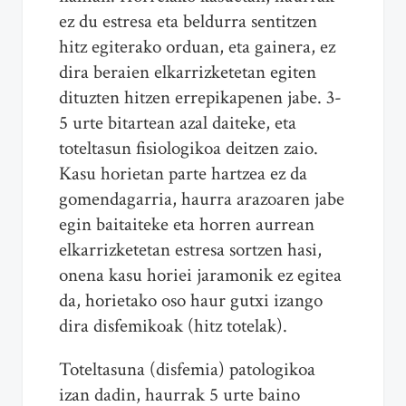
ez du estresa eta beldurra sentitzen
hitz egiterako orduan, eta gainera, ez
dira beraien elkarrizketetan egiten
dituzten hitzen errepikapenen jabe. 3-
5 urte bitartean azal daiteke, eta
toteltasun fisiologikoa deitzen zaio.
Kasu horietan parte hartzea ez da
gomendagarria, haurra arazoaren jabe
egin baitaiteke eta horren aurrean
elkarrizketetan estresa sortzen hasi,
onena kasu horiei jaramonik ez egitea
da, horietako oso haur gutxi izango
dira disfemikoak (hitz totelak).
Toteltasuna (disfemia) patologikoa
izan dadin, haurrak 5 urte baino