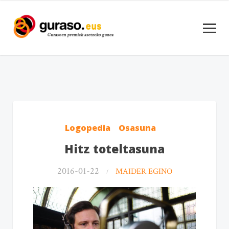
Logopedia
Osasuna
Hitz toteltasuna
2016-01-22
MAIDER EGINO