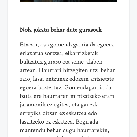
Nola jokatu behar dute gurasoek
Etxean, oso gomendagarria da egoera
erlaxatua sortzea, elkarrizketak
bultzatuz guraso eta seme-alaben
artean. Haurrari hitzegiten utzi behar
zaio, lasai entzunez edozein antsietate
egoera baztertuz. Gomendagarria da
baita ere haurraren mintzatzeko erari
jaramonik ez egitea, eta gauzak
errepika ditzan ez eskatzea edo
lasaitzeko ez eskatzea. Begirada
mantendu behar dugu haurrarekin,