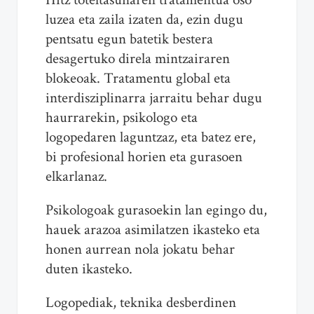
luzea eta zaila izaten da, ezin dugu
pentsatu egun batetik bestera
desagertuko direla mintzairaren
blokeoak. Tratamentu global eta
interdisziplinarra jarraitu behar dugu
haurrarekin, psikologo eta
logopedaren laguntzaz, eta batez ere,
bi profesional horien eta gurasoen
elkarlanaz.
Psikologoak gurasoekin lan egingo du,
hauek arazoa asimilatzen ikasteko eta
honen aurrean nola jokatu behar
duten ikasteko.
Logopediak, teknika desberdinen