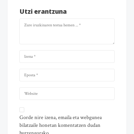
Utzi erantzuna
Gorde nire izena, emaila eta webgunea
bilatzaile honetan komentatzen dudan
hurrengorako.