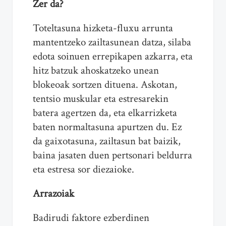
Zer da?
Toteltasuna hizketa-fluxu arrunta
mantentzeko zailtasunean datza, silaba
edota soinuen errepikapen azkarra, eta
hitz batzuk ahoskatzeko unean
blokeoak sortzen dituena. Askotan,
tentsio muskular eta estresarekin
batera agertzen da, eta elkarrizketa
baten normaltasuna apurtzen du. Ez
da gaixotasuna, zailtasun bat baizik,
baina jasaten duen pertsonari beldurra
eta estresa sor diezaioke.
Arrazoiak
Badirudi faktore ezberdinen