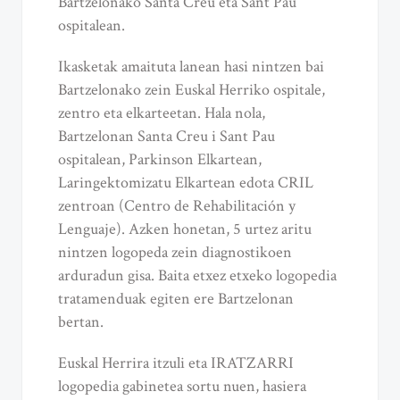
Bartzelonako Santa Creu eta Sant Pau
ospitalean.
Ikasketak amaituta lanean hasi nintzen bai
Bartzelonako zein Euskal Herriko ospitale,
zentro eta elkarteetan. Hala nola,
Bartzelonan Santa Creu i Sant Pau
ospitalean, Parkinson Elkartean,
Laringektomizatu Elkartean edota CRIL
zentroan (Centro de Rehabilitación y
Lenguaje). Azken honetan, 5 urtez aritu
nintzen logopeda zein diagnostikoen
arduradun gisa. Baita etxez etxeko logopedia
tratamenduak egiten ere Bartzelonan
bertan.
Euskal Herrira itzuli eta IRATZARRI
logopedia gabinetea sortu nuen, hasiera