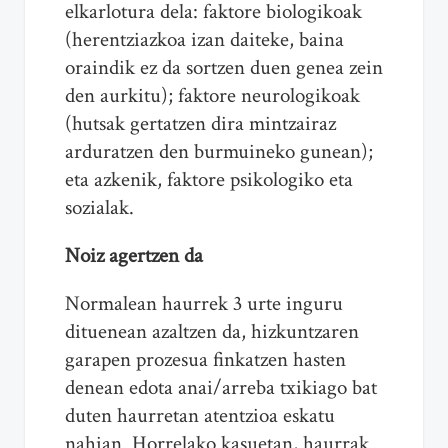
elkarlotura dela: faktore biologikoak
(herentziazkoa izan daiteke, baina
oraindik ez da sortzen duen genea zein
den aurkitu); faktore neurologikoak
(hutsak gertatzen dira mintzairaz
arduratzen den burmuineko gunean);
eta azkenik, faktore psikologiko eta
sozialak.
Noiz agertzen da
Normalean haurrek 3 urte inguru
dituenean azaltzen da, hizkuntzaren
garapen prozesua finkatzen hasten
denean edota anai/arreba txikiago bat
duten haurretan atentzioa eskatu
nahian. Horrelako kasuetan, haurrak