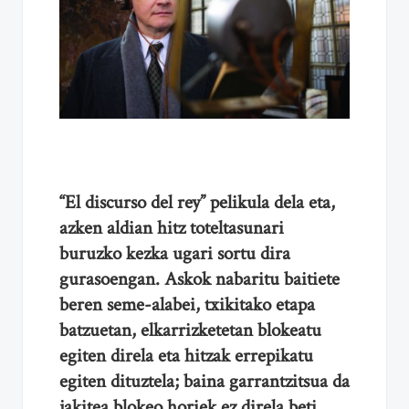
“El discurso del rey” pelikula dela eta,
azken aldian hitz toteltasunari
buruzko kezka ugari sortu dira
gurasoengan. Askok nabaritu baitiete
beren seme-alabei, txikitako etapa
batzuetan, elkarrizketetan blokeatu
egiten direla eta hitzak errepikatu
egiten dituztela; baina garrantzitsua da
jakitea blokeo horiek ez direla beti