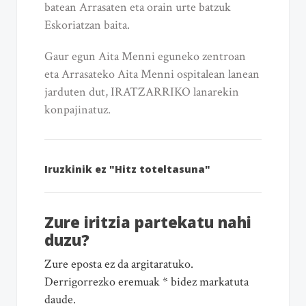
batean Arrasaten eta orain urte batzuk
Eskoriatzan baita.
Gaur egun Aita Menni eguneko zentroan
eta Arrasateko Aita Menni ospitalean lanean
jarduten dut, IRATZARRIKO lanarekin
konpajinatuz.
Iruzkinik ez "Hitz toteltasuna"
Zure iritzia partekatu nahi
duzu?
Zure eposta ez da argitaratuko.
Derrigorrezko eremuak * bidez markatuta
daude.