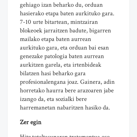
gehiago izan beharko du, orduan
hasierako etapa baten aurkituko gara.
7-10 urte bitartean, mintzairan
blokeoek jarraitzen badute, bigarren
mailako etapa baten aurrean
aurkituko gara, eta orduan bai esan
genezake patologia baten aurrean
aurkitzen garela, eta irtenbideak
bilatzen hasi beharko gara
profesionalengana joaz. Gainera, adin
horretako haurra bere arazoaren jabe
izango da, eta sozialki bere
harremanetan nabaritzen hasiko da.
Zer egin
Hitz toteltasunaren tratamentua oso