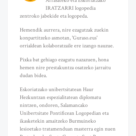
Arrasateko eta Eskoriatzako
IRATZARRI logopedia
zentroko jabekide eta logopeda.
Hemendik aurrera, nire ezagutzak zuekin
konpartitzeko asmotan, 'Guraso.eus'
orrialdean kolaboratzaile ere izango nauzue.
Pixka bat gehiago ezagutu nazazuen, hona
hemen nire prestakuntza osatzeko jarraitu
dudan bidea.
Eskoriatzako unibertsitatean Haur
Hezkuntzan espezialitatean diplomatu
nintzen, ondoren, Salamancako
Unibertsitate Pontificean Logopedian eta
ikasketekin amaitzeko Burmuineko
lesioetako tratamenduan masterra egin nuen