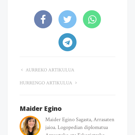
AURREKO ARTIKULUA
HURRENGO ARTIKULUA
Maider Egino
Maider Egino Sagasta, Arrasaten
jaioa. Logopedian diplomatua