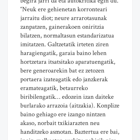
begira jarri da eta autokritika egin du.
“Neuk ere gehienetan korronteari
jarraitu diot; neure arrarotasunak
zanpatzen, gainerakoen oniritzia
bilatzen, normaltasun estandarizatua
imitatzen. Galtzetatik irteten ziren
haragiengatik, garaia baino lehen
hortzetara itsatsitako aparatuengatik,
bere generoarekin bat ez zetozen
portaera izateagatik edo janzkerak
eramateagatik, betaurreko
biribilengatik… edozein izan daiteke
burlarako arrazoia (aitzakia). Konplize
baino gehiago ere izango nintzen
akaso, norbait txikiarazten neu
handitzeko asmotan. Baztertua ere bai,