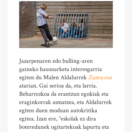
Jazarpenaren edo bulling-aren
gaineko hausnarketa interesgarria
egiten du Malen Aldalurrek
Zuzeu.eus
atarian. Gai serioa da, eta larria.
Beharrezkoa da erantzun egokiak eta
eraginkorrak asmatzea, eta Aldalurrek
egiten duen moduan autokritika
egitea. Izan ere, “eskolak ez dira
boteredunek ogitartekoak lapurtu eta