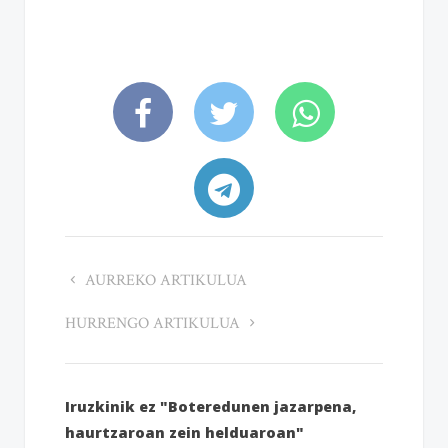
AURREKO ARTIKULUA
HURRENGO ARTIKULUA
Iruzkinik ez "Boteredunen jazarpena,
haurtzaroan zein helduaroan"