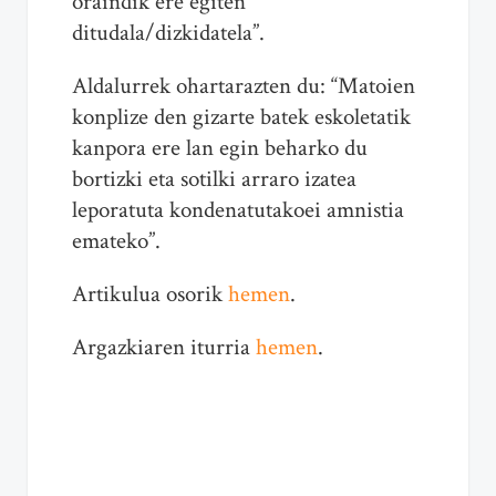
oraindik ere egiten
ditudala/dizkidatela”.
Aldalurrek ohartarazten du: “Matoien
konplize den gizarte batek eskoletatik
kanpora ere lan egin beharko du
bortizki eta sotilki arraro izatea
leporatuta kondenatutakoei amnistia
emateko”.
Artikulua osorik
hemen
.
Argazkiaren iturria
hemen
.