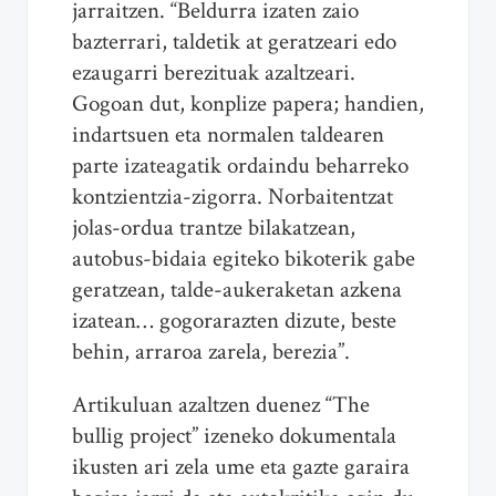
jarraitzen. “Beldurra izaten zaio
bazterrari, taldetik at geratzeari edo
ezaugarri berezituak azaltzeari.
Gogoan dut, konplize papera; handien,
indartsuen eta normalen taldearen
parte izateagatik ordaindu beharreko
kontzientzia-zigorra. Norbaitentzat
jolas-ordua trantze bilakatzean,
autobus-bidaia egiteko bikoterik gabe
geratzean, talde-aukeraketan azkena
izatean… gogorarazten dizute, beste
behin, arraroa zarela, berezia”.
Artikuluan azaltzen duenez “The
bullig project” izeneko dokumentala
ikusten ari zela ume eta gazte garaira