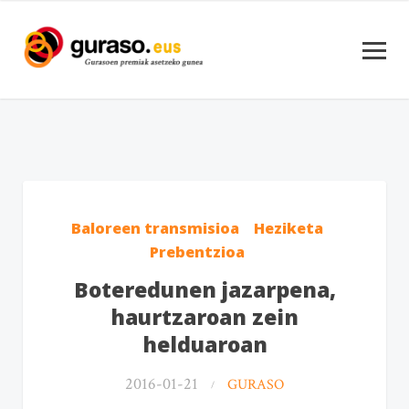
Baloreen transmisioa
Heziketa
Prebentzioa
Boteredunen jazarpena,
haurtzaroan zein
helduaroan
2016-01-21
GURASO