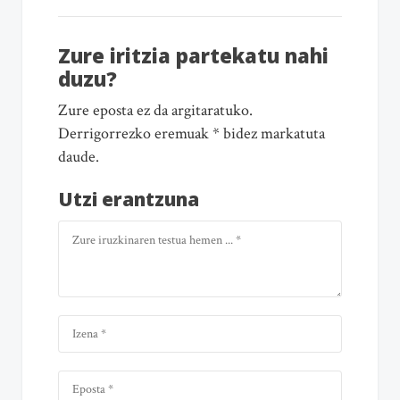
Zure iritzia partekatu nahi
duzu?
Zure eposta ez da argitaratuko.
Derrigorrezko eremuak * bidez markatuta
daude.
Utzi erantzuna