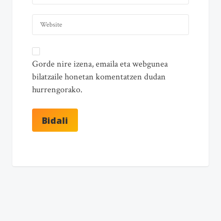
Gorde nire izena, emaila eta webgunea
bilatzaile honetan komentatzen dudan
hurrengorako.