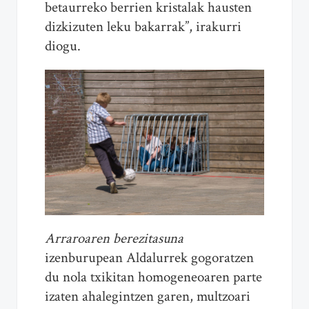
betaurreko berrien kristalak hausten
dizkizuten leku bakarrak”, irakurri
diogu.
Arraroaren berezitasuna
izenburupean Aldalurrek gogoratzen
du nola txikitan homogeneoaren parte
izaten ahalegintzen garen, multzoari