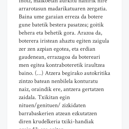
inoiz, malkoetan aurkitu nahirik nire
arrarotasun madarikatuaren zergatia.
Baina ume garaian erreza da botere
gune batetik bestera pasatzea; goitik
behera eta behetik gora. Arazoa da,
boterera iristean ahaztu egiten zaigula
zer zen azpian egotea, eta erdian
gaudenean, errazagoa da botereari
men egitea kontraboteretik iraultzea
baino. (…) Atzera begirako autokritika
zintzo batean nenbilela konturatu
naiz, oraindik ere, antzera gertatzen
zaidala. Txikitan egin
nituen/genituen/ zizkidaten
barrabaskerien atzean ezkutatzen
diren krudelkeria txiki-handiak