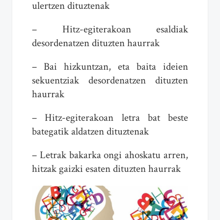
ulertzen dituztenak
– Hitz-egiterakoan esaldiak
desordenatzen dituzten haurrak
– Bai hizkuntzan, eta baita ideien
sekuentziak desordenatzen dituzten
haurrak
– Hitz-egiterakoan letra bat beste
bategatik aldatzen dituztenak
– Letrak bakarka ongi ahoskatu arren,
hitzak gaizki esaten dituzten haurrak