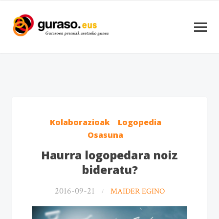
Kolaborazioak
Logopedia
Osasuna
Haurra logopedara noiz
bideratu?
2016-09-21
MAIDER EGINO