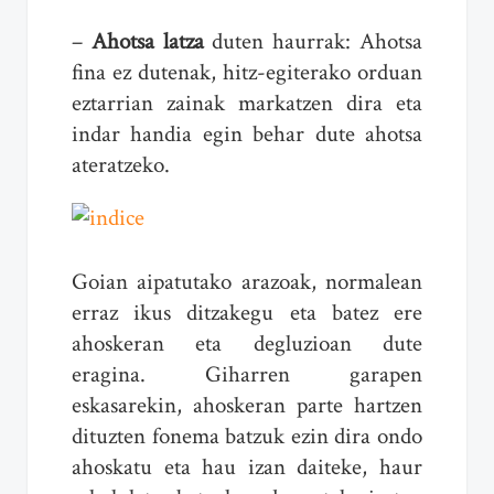
–
Ahotsa latza
duten haurrak: Ahotsa
fina ez dutenak, hitz-egiterako orduan
eztarrian zainak markatzen dira eta
indar handia egin behar dute ahotsa
ateratzeko.
Goian aipatutako arazoak, normalean
erraz ikus ditzakegu eta batez ere
ahoskeran eta degluzioan dute
eragina. Giharren garapen
eskasarekin, ahoskeran parte hartzen
dituzten fonema batzuk ezin dira ondo
ahoskatu eta hau izan daiteke, haur