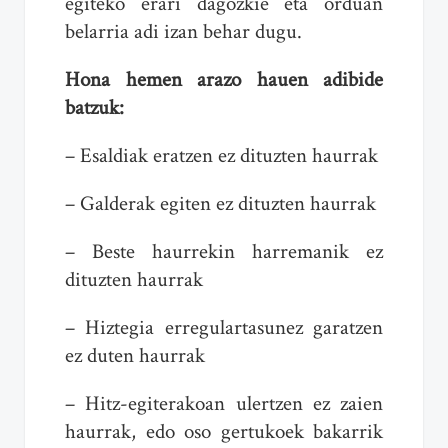
egiteko erari dagozkie eta orduan
belarria adi izan behar dugu.
Hona hemen arazo hauen adibide
batzuk:
– Esaldiak eratzen ez dituzten haurrak
– Galderak egiten ez dituzten haurrak
– Beste haurrekin harremanik ez
dituzten haurrak
– Hiztegia erregulartasunez garatzen
ez duten haurrak
– Hitz-egiterakoan ulertzen ez zaien
haurrak, edo oso gertukoek bakarrik