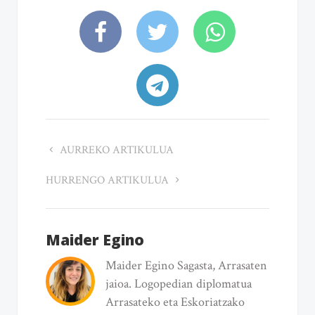
AURREKO ARTIKULUA
HURRENGO ARTIKULUA
Maider Egino
Maider Egino Sagasta, Arrasaten
jaioa. Logopedian diplomatua
Arrasateko eta Eskoriatzako