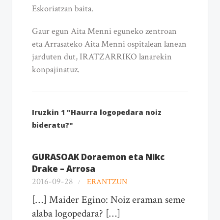
Eskoriatzan baita.
Gaur egun Aita Menni eguneko zentroan
eta Arrasateko Aita Menni ospitalean lanean
jarduten dut, IRATZARRIKO lanarekin
konpajinatuz.
Iruzkin 1 "Haurra logopedara noiz
bideratu?"
GURASOAK Doraemon eta Nikc
Drake – Arrosa
2016-09-28
ERANTZUN
[…] Maider Egino: Noiz eraman seme
alaba logopedara? […]