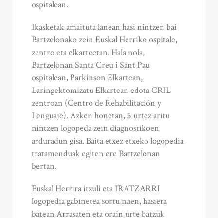
ospitalean.
Ikasketak amaituta lanean hasi nintzen bai
Bartzelonako zein Euskal Herriko ospitale,
zentro eta elkarteetan. Hala nola,
Bartzelonan Santa Creu i Sant Pau
ospitalean, Parkinson Elkartean,
Laringektomizatu Elkartean edota CRIL
zentroan (Centro de Rehabilitación y
Lenguaje). Azken honetan, 5 urtez aritu
nintzen logopeda zein diagnostikoen
arduradun gisa. Baita etxez etxeko logopedia
tratamenduak egiten ere Bartzelonan
bertan.
Euskal Herrira itzuli eta IRATZARRI
logopedia gabinetea sortu nuen, hasiera
batean Arrasaten eta orain urte batzuk