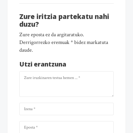
Zure iritzia partekatu nahi
duzu?
Zure eposta ez da argitaratuko.
Derrigorrezko eremuak * bidez markatuta
daude.
Utzi erantzuna