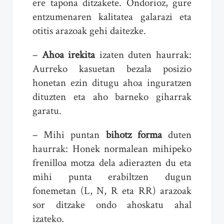
ere tapona ditzakete. Ondorioz, gure
entzumenaren kalitatea galarazi eta
otitis arazoak gehi daitezke.
–
Ahoa irekita
izaten duten haurrak:
Aurreko kasuetan bezala posizio
honetan ezin ditugu ahoa inguratzen
dituzten eta aho barneko giharrak
garatu.
– Mihi puntan
bihotz forma
duten
haurrak: Honek normalean mihipeko
frenilloa motza dela adierazten du eta
mihi punta erabiltzen dugun
fonemetan (L, N, R eta RR) arazoak
sor ditzake ondo ahoskatu ahal
izateko.