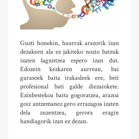
Guzti honekin, haurrak arazorik izan
dezakeen ala ez jakiteko nozio batzuk
izaten laguntzea espero izan dut.
Edozein kezkaren aurrean, bai
gurasoek baita irakasleek ere, beti
profesional bati galde diezaiokete.
Ezinbestekoa baita gogoratzea, arazoa
goiz antzemanez gero errazagoa izaten
dela zuzentzea, gerora eragin
handiagorik izan ez dezan.