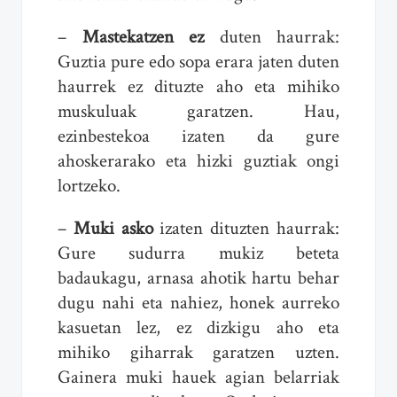
–
Mastekatzen ez
duten haurrak:
Guztia pure edo sopa erara jaten duten
haurrek ez dituzte aho eta mihiko
muskuluak garatzen. Hau,
ezinbestekoa izaten da gure
ahoskerarako eta hizki guztiak ongi
lortzeko.
–
Muki asko
izaten dituzten haurrak:
Gure sudurra mukiz beteta
badaukagu, arnasa ahotik hartu behar
dugu nahi eta nahiez, honek aurreko
kasuetan lez, ez dizkigu aho eta
mihiko giharrak garatzen uzten.
Gainera muki hauek agian belarriak