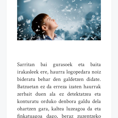
Sarritan bai gurasoek eta baita
irakasleek ere, haurra logopedara noiz
bideratu behar den galdetzen didate.
Batzuetan ez da erreza izaten haurrak
zerbait duen ala ez detektatzea eta
konturatu orduko denbora galdu dela
ohartzen gara, kaltea luzeagoa da eta
finkatuagoa dago, beraz zuzentzeko