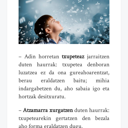
– Adin horretan
txupeteaz
jarraitzen
duten haurrak: txupetea denboran
luzatzea ez da ona gureahoarentzat,
berau eraldatzen baitu; mihia
indargabetzen du, aho sabaia igo eta
hortzak desitxuratu.
–
Atzamarra xurgatzen
duten haurrak:
txupetearekin gertatzen den bezala
aho forma eraldatzen dugu.