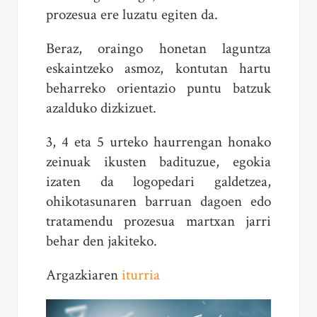
prozesua ere luzatu egiten da.
Beraz, oraingo honetan laguntza
eskaintzeko asmoz, kontutan hartu
beharreko orientazio puntu batzuk
azalduko dizkizuet.
3, 4 eta 5 urteko haurrengan honako
zeinuak ikusten badituzue, egokia
izaten da logopedari galdetzea,
ohikotasunaren barruan dagoen edo
tratamendu prozesua martxan jarri
behar den jakiteko.
Argazkiaren
iturria