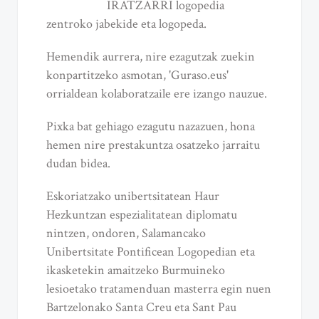
IRATZARRI logopedia
zentroko jabekide eta logopeda.
Hemendik aurrera, nire ezagutzak zuekin
konpartitzeko asmotan, 'Guraso.eus'
orrialdean kolaboratzaile ere izango nauzue.
Pixka bat gehiago ezagutu nazazuen, hona
hemen nire prestakuntza osatzeko jarraitu
dudan bidea.
Eskoriatzako unibertsitatean Haur
Hezkuntzan espezialitatean diplomatu
nintzen, ondoren, Salamancako
Unibertsitate Pontificean Logopedian eta
ikasketekin amaitzeko Burmuineko
lesioetako tratamenduan masterra egin nuen
Bartzelonako Santa Creu eta Sant Pau