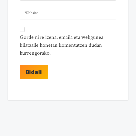
Gorde nire izena, emaila eta webgunea
bilatzaile honetan komentatzen dudan
hurrengorako.