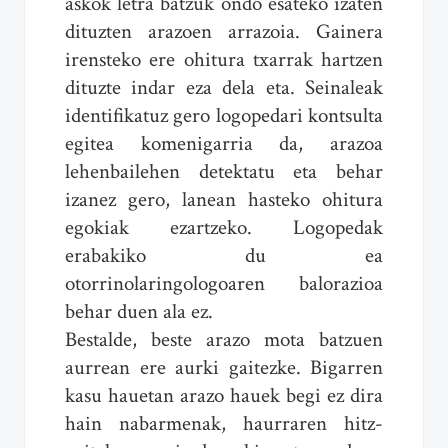
askok letra batzuk ondo esateko izaten
dituzten arazoen arrazoia. Gainera
irensteko ere ohitura txarrak hartzen
dituzte indar eza dela eta. Seinaleak
identifikatuz gero logopedari kontsulta
egitea komenigarria da, arazoa
lehenbailehen detektatu eta behar
izanez gero, lanean hasteko ohitura
egokiak ezartzeko. Logopedak
erabakiko du ea
otorrinolaringologoaren balorazioa
behar duen ala ez.
Bestalde, beste arazo mota batzuen
aurrean ere aurki gaitezke. Bigarren
kasu hauetan arazo hauek begi ez dira
hain nabarmenak, haurraren hitz-