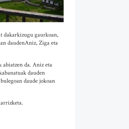
at dakarkizugu gaurkoan,
ean daudenAniz, Ziga eta
 abiatzen da. Aniz eta
sakabanatuak dauden
o bulegoan daude jokoan
arrizketa.