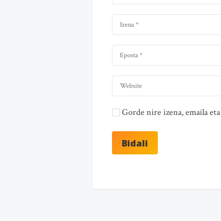
Gorde nire izena, emaila e