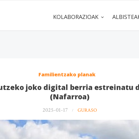
KOLABORAZIOAK
ALBISTE
Familientzako planak
tzeko joko digital berria estreinatu
(Nafarroa)
2025-01-17
GURASO