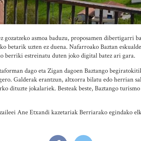
z gozatzeko asmoa baduzu, proposamen dibertigarri b
eko betarik uzten ez duena. Nafarroako Baztan eskuald
 berriki estreinatu duten joko digital batez ari gara.
taforman dago eta Zigan dagoen Baztango begiratokitik
gero. Galderak erantzun, altxorra bilatu edo herrian 
rko dituzte jokalariek. Besteak beste, Baztango turism
zaileei Ane Etxandi kazetariak Berriarako egindako elk