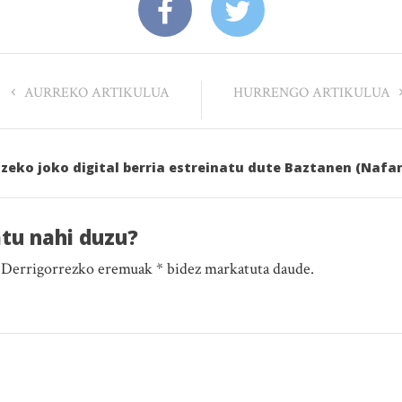
AURREKO ARTIKULUA
HURRENGO ARTIKULUA
tzeko joko digital berria estreinatu dute Baztanen (Nafa
atu nahi duzu?
. Derrigorrezko eremuak * bidez markatuta daude.