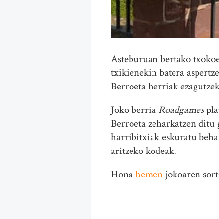
Asteburuan bertako txokoe
txikienekin batera aspertz
Berroeta herriak ezagutzeko
Joko berria
Roadgames
pla
Berroeta zeharkatzen ditu 
harribitxiak eskuratu beha
aritzeko kodeak.
Hona
hemen
jokoaren sort