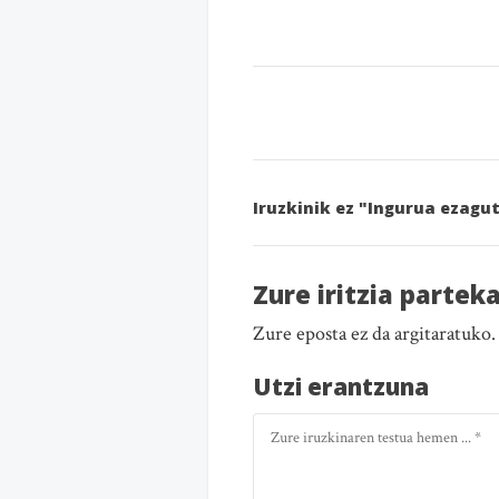
Iruzkinik ez "Ingurua ezagu
Zure iritzia partek
Zure eposta ez da argitaratuko
Utzi erantzuna