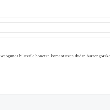
ta webgunea bilatzaile honetan komentatzen dudan hurrengorako