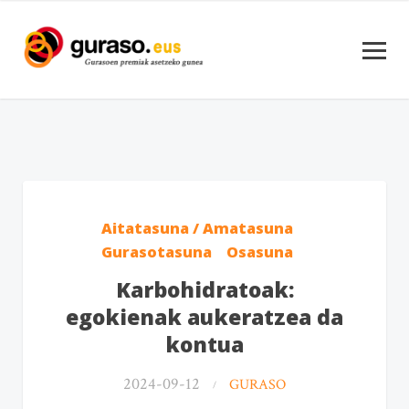
Aitatasuna / Amatasuna
Gurasotasuna
Osasuna
Karbohidratoak:
egokienak aukeratzea da
kontua
2024-09-12
GURASO