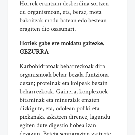
Horrek erantzun desberdina sortzen
du organismoan, eta, beraz, mota
bakoitzak modu batean edo bestean
eragiten dio osasunari.
Horiek gabe ere moldatu gaitezke.
GEZURRA
Karbohidratoak beharrezkoak dira
organismoak behar bezala funtziona
dezan; proteinak eta koipeak bezain
beharrezkoak. Gainera, konplexuek
bitaminak eta mineralak ematen
dizkigute, eta, odolean poliki eta
pixkanaka askatzen direnez, lagundu
egiten dute digestio hobea izan
dezagun. Beteta sentiarazten gaituzte