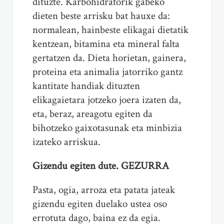
dituzte. Karbohidratorik gabeko
dieten beste arrisku bat hauxe da:
normalean, hainbeste elikagai dietatik
kentzean, bitamina eta mineral falta
gertatzen da. Dieta horietan, gainera,
proteina eta animalia jatorriko gantz
kantitate handiak dituzten
elikagaietara jotzeko joera izaten da,
eta, beraz, areagotu egiten da
bihotzeko gaixotasunak eta minbizia
izateko arriskua.
Gizendu egiten dute. GEZURRA
Pasta, ogia, arroza eta patata jateak
gizendu egiten duelako ustea oso
errotuta dago, baina ez da egia.