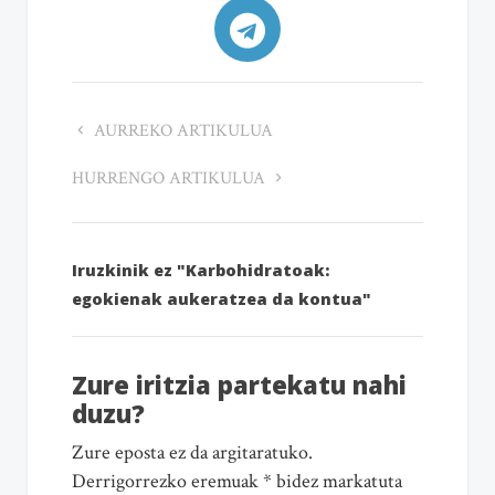
AURREKO ARTIKULUA
HURRENGO ARTIKULUA
Iruzkinik ez "Karbohidratoak:
egokienak aukeratzea da kontua"
Zure iritzia partekatu nahi
duzu?
Zure eposta ez da argitaratuko.
Derrigorrezko eremuak * bidez markatuta