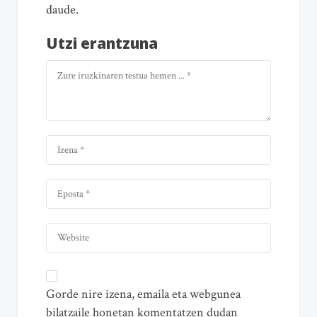
daude.
Utzi erantzuna
Gorde nire izena, emaila eta webgunea
bilatzaile honetan komentatzen dudan