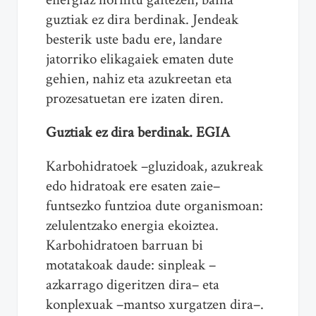
guztiak ez dira berdinak. Jendeak
besterik uste badu ere, landare
jatorriko elikagaiek ematen dute
gehien, nahiz eta azukreetan eta
prozesatuetan ere izaten diren.
Guztiak ez dira berdinak. EGIA
Karbohidratoek –gluzidoak, azukreak
edo hidratoak ere esaten zaie–
funtsezko funtzioa dute organismoan:
zelulentzako energia ekoiztea.
Karbohidratoen barruan bi
motatakoak daude: sinpleak –
azkarrago digeritzen dira– eta
konplexuak –mantso xurgatzen dira–.