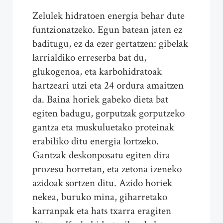
Zelulek hidratoen energia behar dute
funtzionatzeko. Egun batean jaten ez
baditugu, ez da ezer gertatzen: gibelak
larrialdiko erreserba bat du,
glukogenoa, eta karbohidratoak
hartzeari utzi eta 24 ordura amaitzen
da. Baina horiek gabeko dieta bat
egiten badugu, gorputzak gorputzeko
gantza eta muskuluetako proteinak
erabiliko ditu energia lortzeko.
Gantzak deskonposatu egiten dira
prozesu horretan, eta zetona izeneko
azidoak sortzen ditu. Azido horiek
nekea, buruko mina, giharretako
karranpak eta hats txarra eragiten