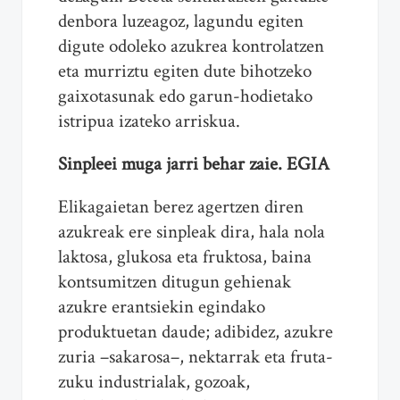
denbora luzeagoz, lagundu egiten
digute odoleko azukrea kontrolatzen
eta murriztu egiten dute bihotzeko
gaixotasunak edo garun-hodietako
istripua izateko arriskua.
Sinpleei muga jarri behar zaie. EGIA
Elikagaietan berez agertzen diren
azukreak ere sinpleak dira, hala nola
laktosa, glukosa eta fruktosa, baina
kontsumitzen ditugun gehienak
azukre erantsiekin egindako
produktuetan daude; adibidez, azukre
zuria –sakarosa–, nektarrak eta fruta-
zuku industrialak, gozoak,