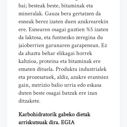
bai; besteak beste, bitaminak eta
mineralak. Gauza bera gertatzen da
esneak berez izaten duen azukrearekin
ere. Esnearen osagai guztien %5 izaten
da laktosa, eta funtsezko zeregina du
jaioberrien garunaren garapenean. Ez
da ahaztu behar elikagai horrek
kaltzioa, proteina eta bitaminak ere
ematen dituela. Produktu industrialek
eta prozesatuek, aldiz, azukre erantsiez
gain, nutrizio balio urria edo eskasa
duten beste osagai batzuk ere izan
ditzakete.
Karbohidratorik gabeko dietak
arriskutsuak dira. EGIA