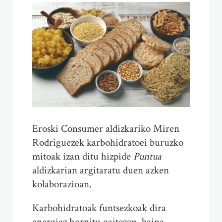
Eroski Consumer aldizkariko Miren
Rodriguezek karbohidratoei buruzko
mitoak izan ditu hizpide
Puntua
aldizkarian argitaratu duen azken
kolaborazioan.
Karbohidratoak funtsezkoak dira
energiaz hornitu gaitezen, baina