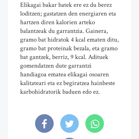
Elikagai bakar batek ere ez du berez
loditzen; gastatzen den energiaren eta
hartzen diren kalorien arteko
balantzeak du garrantzia. Gainera,
gramo bat hidratok 4 kcal ematen ditu,
gramo bat proteinak bezala, eta gramo
bat gantzek, berriz, 9 kcal. Adituek
gomendatzen dute garrantzi
handiagoa ematea elikagai osoaren
kalitateari eta ez begiratzea hainbeste
karbohidratorik baduen edo ez.