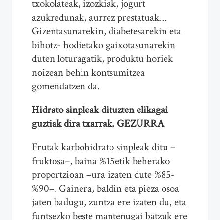
txokolateak, izozkiak, jogurt
azukredunak, aurrez prestatuak…
Gizentasunarekin, diabetesarekin eta
bihotz- hodietako gaixotasunarekin
duten loturagatik, produktu horiek
noizean behin kontsumitzea
gomendatzen da.
Hidrato sinpleak dituzten elikagai
guztiak dira txarrak. GEZURRA
Frutak karbohidrato sinpleak ditu –
fruktosa–, baina %15etik beherako
proportzioan –ura izaten dute %85-
%90–. Gainera, baldin eta pieza osoa
jaten badugu, zuntza ere izaten du, eta
funtsezko beste mantenugai batzuk ere