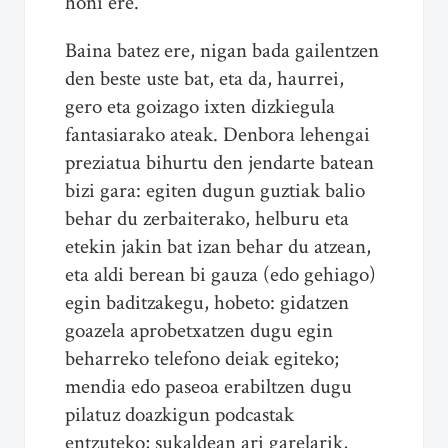
honi ere.
Baina batez ere, nigan bada gailentzen
den beste uste bat, eta da, haurrei,
gero eta goizago ixten dizkiegula
fantasiarako ateak. Denbora lehengai
preziatua bihurtu den jendarte batean
bizi gara: egiten dugun guztiak balio
behar du zerbaiterako, helburu eta
etekin jakin bat izan behar du atzean,
eta aldi berean bi gauza (edo gehiago)
egin baditzakegu, hobeto: gidatzen
goazela aprobetxatzen dugu egin
beharreko telefono deiak egiteko;
mendia edo paseoa erabiltzen dugu
pilatuz doazkigun podcastak
entzuteko; sukaldean ari garelarik,