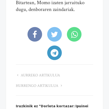
Bitartean, Momo izaten jarraituko
dugu, denboraren zaindariak.
AURREKO ARTIKULUA
HURRENGO ARTIKULUA
Iruzkinik ez "Dorleta kortazar: Ipuinei