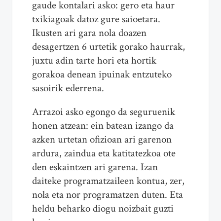
gaude kontalari asko: gero eta haur
txikiagoak datoz gure saioetara.
Ikusten ari gara nola doazen
desagertzen 6 urtetik gorako haurrak,
juxtu adin tarte hori eta hortik
gorakoa denean ipuinak entzuteko
sasoirik ederrena.
Arrazoi asko egongo da seguruenik
honen atzean: ein batean izango da
azken urtetan ofizioan ari garenon
ardura, zaindua eta katitatezkoa ote
den eskaintzen ari garena. Izan
daiteke programatzaileen kontua, zer,
nola eta nor programatzen duten. Eta
heldu beharko diogu noizbait guzti