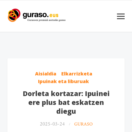
Aisialdia
Elkarrizketa
Ipuinak eta liburuak
Dorleta kortazar: Ipuinei
ere plus bat eskatzen
diegu
2025-03-24
GURASO