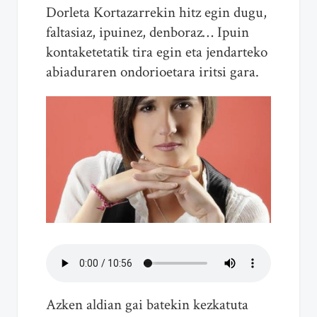
Dorleta Kortazarrekin hitz egin dugu,
faltasiaz, ipuinez, denboraz… Ipuin
kontaketetatik tira egin eta jendarteko
abiaduraren ondorioetara iritsi gara.
Azken aldian gai batekin kezkatuta