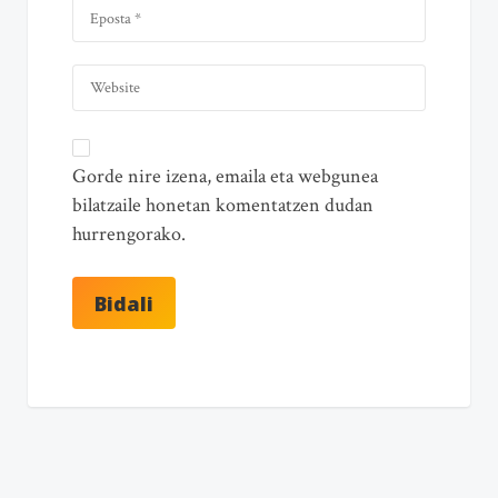
Gorde nire izena, emaila eta webgunea
bilatzaile honetan komentatzen dudan
hurrengorako.