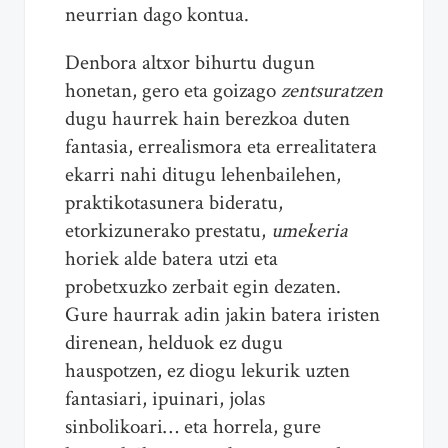
neurrian dago kontua.
Denbora altxor bihurtu dugun
honetan, gero eta goizago
zentsuratzen
dugu haurrek hain berezkoa duten
fantasia, errealismora eta errealitatera
ekarri nahi ditugu lehenbailehen,
praktikotasunera bideratu,
etorkizunerako prestatu,
umekeria
horiek alde batera utzi eta
probetxuzko zerbait egin dezaten.
Gure haurrak adin jakin batera iristen
direnean, helduok ez dugu
hauspotzen, ez diogu lekurik uzten
fantasiari, ipuinari, jolas
sinbolikoari… eta horrela, gure