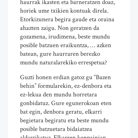
haurrak ikasten eta barneratzen doaz,
horiek ume txikien kontuak direla.
Etorkizunera begira gaude eta oraina
ahazten zaigu. Non geratzen da
gozamena, irudimena, beste mundu
posible batzuen eraikuntza, … azken
batean, gure haurraren berezko
mundu naturalarekiko errespetua?
Guzti honen erdian gatoz gu “Bazen
behin” formularekin, ez-denbora eta
ez-lekua den mundu horretara
gonbidatuz. Gure egunerokoan eten
bat egin, denbora geratu, elkarri
begietara begiratu eta beste mundu
posible batzuetara bidaiatzea
aldarrikatuz. Elkarren konpainian,