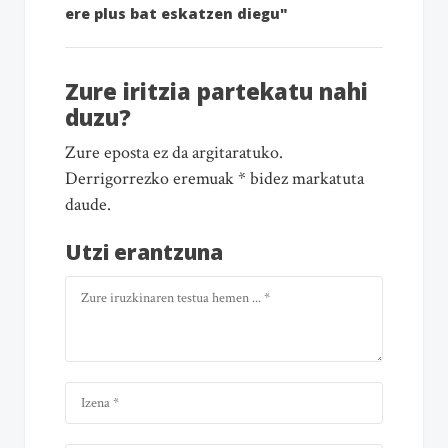
ere plus bat eskatzen diegu"
Zure iritzia partekatu nahi
duzu?
Zure eposta ez da argitaratuko.
Derrigorrezko eremuak * bidez markatuta
daude.
Utzi erantzuna