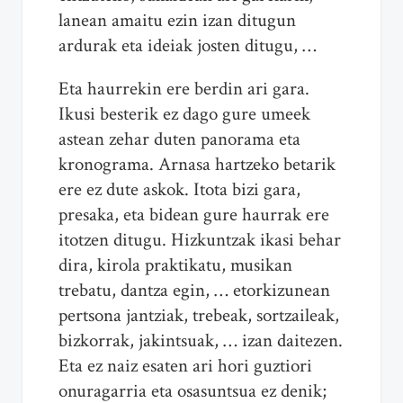
lanean amaitu ezin izan ditugun
ardurak eta ideiak josten ditugu, …
Eta haurrekin ere berdin ari gara.
Ikusi besterik ez dago gure umeek
astean zehar duten panorama eta
kronograma. Arnasa hartzeko betarik
ere ez dute askok. Itota bizi gara,
presaka, eta bidean gure haurrak ere
itotzen ditugu. Hizkuntzak ikasi behar
dira, kirola praktikatu, musikan
trebatu, dantza egin, … etorkizunean
pertsona jantziak, trebeak, sortzaileak,
bizkorrak, jakintsuak, … izan daitezen.
Eta ez naiz esaten ari hori guztiori
onuragarria eta osasuntsua ez denik;