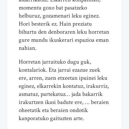
momentu goxo bat pasatzeko
helburuz, gozamenari leku eginez.
Hori besterik ez. Hain preziatu
bihurtu den denboraren leku horretan
gure mundu ikuskerari espazioa eman
nahian.
Horretan jarraituko dugu guk,
kontalariok. Eta jarrai ezazue zuek
ere, arren, zuen etxeetan ipuinei leku
eginez, elkarrekin kontatuz, irakurriz,
asmatuz, partekatuz… jada bakarrik
irakurtzen ikasi badute ere, … beraien
oheetatik eta beraien ondotik
kanporatuko gaituzten arte.