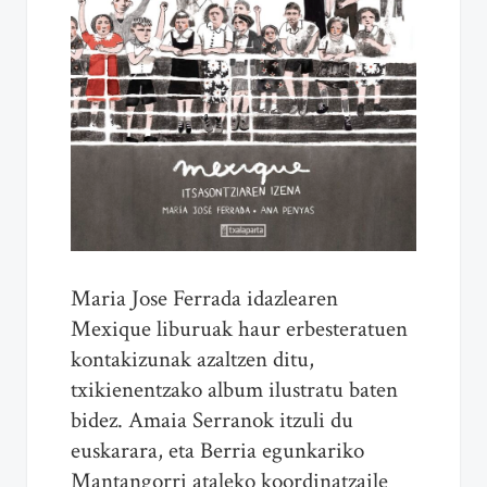
Maria Jose Ferrada idazlearen
Mexique liburuak haur erbesteratuen
kontakizunak azaltzen ditu,
txikienentzako album ilustratu baten
bidez. Amaia Serranok itzuli du
euskarara, eta Berria egunkariko
Mantangorri ataleko koordinatzaile