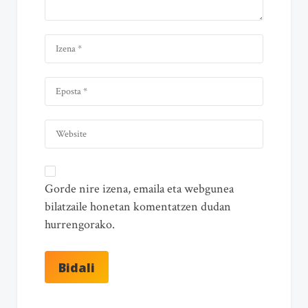
Gorde nire izena, emaila eta webgunea
bilatzaile honetan komentatzen dudan
hurrengorako.