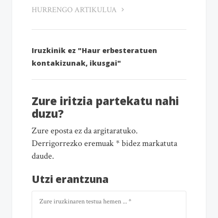
HURRENGO ARTIKULUA
Iruzkinik ez "Haur erbesteratuen
kontakizunak, ikusgai"
Zure iritzia partekatu nahi
duzu?
Zure eposta ez da argitaratuko.
Derrigorrezko eremuak * bidez markatuta
daude.
Utzi erantzuna