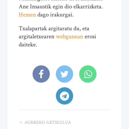
Ane Insaustik egin dio elkarrizketa.
Hemen
dago irakurgai.
Txalapartak argitaratu du, eta
argitaletxearen
webgunean
erosi
daiteke.
AURREKO ARTIKULUA