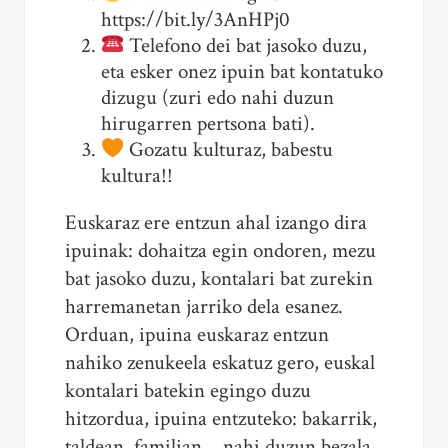
https://bit.ly/3AnHPj0
Telefono dei bat jasoko duzu,
eta esker onez ipuin bat kontatuko
dizugu (zuri edo nahi duzun
hirugarren pertsona bati).
Gozatu kulturaz, babestu
kultura!!
Euskaraz ere entzun ahal izango dira
ipuinak: dohaitza egin ondoren, mezu
bat jasoko duzu, kontalari bat zurekin
harremanetan jarriko dela esanez.
Orduan, ipuina euskaraz entzun
nahiko zenukeela eskatuz gero, euskal
kontalari batekin egingo duzu
hitzordua, ipuina entzuteko: bakarrik,
taldean, familian… nahi duzun bezala.