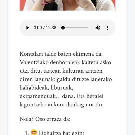
Kontalari talde baten ekimena da.
Valentziako denboraleak kaltetu asko
utzi ditu, tartean kulturan aritzen
diren lagunak: galdu dituzte lanerako
baliabideak, liburuak,
ekipamenduak… dana. Eta beraiei
laguntzeko aukera daukagu orain.
Nola? Oso erraza da:
Dohaitza bat egin: