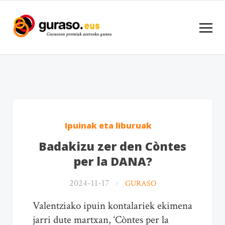
Ipuinak eta liburuak
Badakizu zer den Còntes
per la DANA?
2024-11-17
GURASO
Valentziako ipuin kontalariek ekimena
jarri dute martxan, ‘Còntes per la