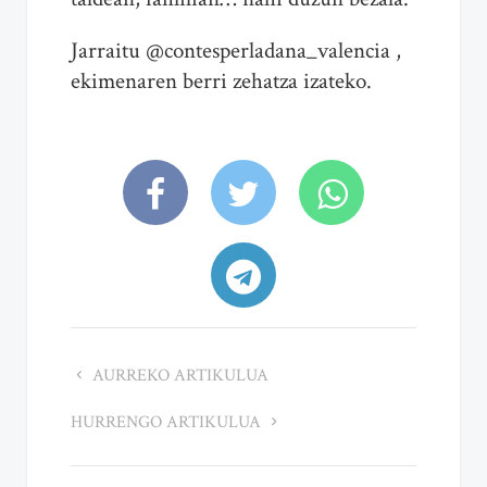
Jarraitu @contesperladana_valencia ,
ekimenaren berri zehatza izateko.
AURREKO ARTIKULUA
HURRENGO ARTIKULUA