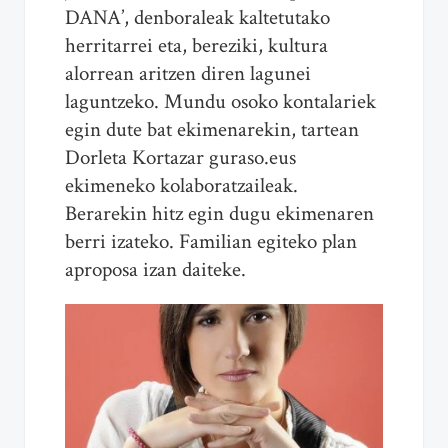
DANA’, denboraleak kaltetutako
herritarrei eta, bereziki, kultura
alorrean aritzen diren lagunei
laguntzeko. Mundu osoko kontalariek
egin dute bat ekimenarekin, tartean
Dorleta Kortazar guraso.eus
ekimeneko kolaboratzaileak.
Berarekin hitz egin dugu ekimenaren
berri izateko. Familian egiteko plan
aproposa izan daiteke.