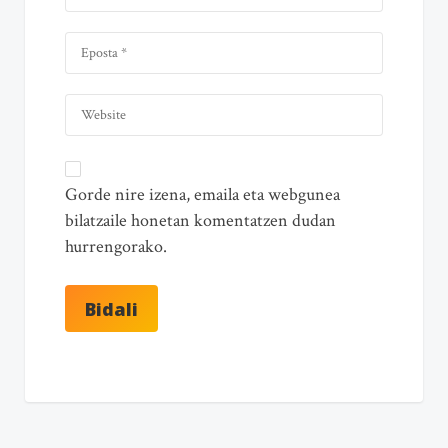
Gorde nire izena, emaila eta webgunea
bilatzaile honetan komentatzen dudan
hurrengorako.