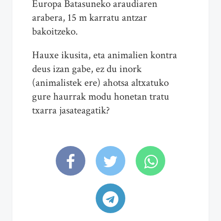
Europa Batasuneko araudiaren
arabera, 15 m karratu antzar
bakoitzeko.
Hauxe ikusita, eta animalien kontra
deus izan gabe, ez du inork
(animalistek ere) ahotsa altxatuko
gure haurrak modu honetan tratu
txarra jasateagatik?