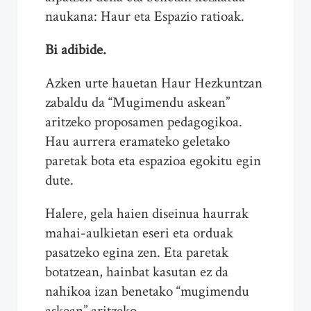
naukana: Haur eta Espazio ratioak.
Bi adibide.
Azken urte hauetan Haur Hezkuntzan
zabaldu da “Mugimendu askean”
aritzeko proposamen pedagogikoa.
Hau aurrera eramateko geletako
paretak bota eta espazioa egokitu egin
dute.
Halere, gela haien diseinua haurrak
mahai-aulkietan eseri eta orduak
pasatzeko egina zen. Eta paretak
botatzean, hainbat kasutan ez da
nahikoa izan benetako “mugimendu
askean” aritzeko.