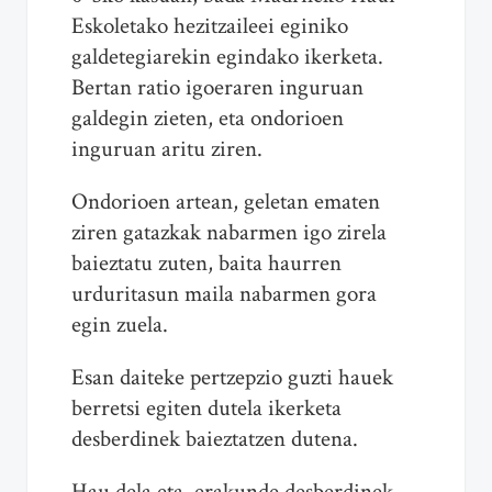
Eskoletako hezitzaileei eginiko
galdetegiarekin egindako ikerketa.
Bertan ratio igoeraren inguruan
galdegin zieten, eta ondorioen
inguruan aritu ziren.
Ondorioen artean, geletan ematen
ziren gatazkak nabarmen igo zirela
baieztatu zuten, baita haurren
urduritasun maila nabarmen gora
egin zuela.
Esan daiteke pertzepzio guzti hauek
berretsi egiten dutela ikerketa
desberdinek baieztatzen dutena.
Hau dela eta, erakunde desberdinek