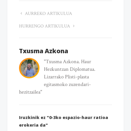
AURREKO ARTIKULUA
HURRENGO ARTIKULUA
Txusma Azkona
"Txusma Azkona. Haur
Hezkuntzan Diplomatua.
Lizarrako Plisti-plasta
egitasmoko zuzendari-
hezitzailea"
Iruzkinik ez "0-3ko espazio-haur ratioa
erokeria da"