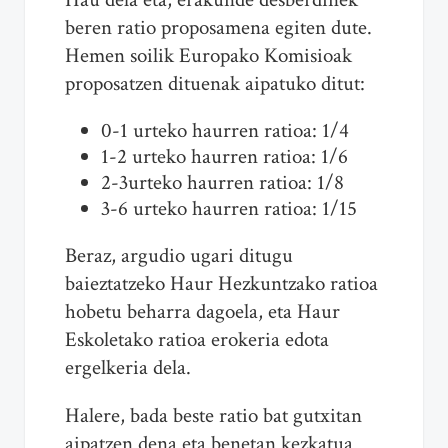
beren ratio proposamena egiten dute.
Hemen soilik Europako Komisioak
proposatzen dituenak aipatuko ditut:
0-1 urteko haurren ratioa: 1/4
1-2 urteko haurren ratioa: 1/6
2-3urteko haurren ratioa: 1/8
3-6 urteko haurren ratioa: 1/15
Beraz, argudio ugari ditugu
baieztatzeko Haur Hezkuntzako ratioa
hobetu beharra dagoela, eta Haur
Eskoletako ratioa erokeria edota
ergelkeria dela.
Halere, bada beste ratio bat gutxitan
aipatzen dena eta benetan kezkatua