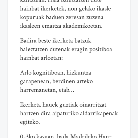
hainbat ikerketek, non gelako ikasle
kopuruak baduen zeresan zuzena
ikasleen emaitza akademikoetan.
Badira beste ikerketa batzuk
baieztatzen dutenak eragin positiboa
hainbat arloetan:
Arlo kognitiboan, hizkuntza
garapenean, berdinen arteko
harremanetan, etab…
Ikerketa hauek guztiak oinarritzat
hartzen dira aipaturiko aldarrikapenak
egiteko.
0-3ko kasuan, bada Madrileko Haur