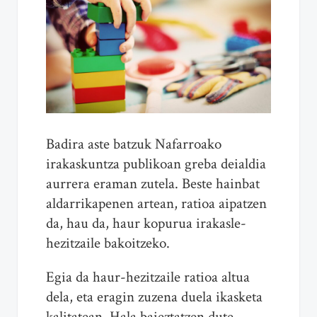
Badira aste batzuk Nafarroako
irakaskuntza publikoan greba deialdia
aurrera eraman zutela. Beste hainbat
aldarrikapenen artean, ratioa aipatzen
da, hau da, haur kopurua irakasle-
hezitzaile bakoitzeko.
Egia da haur-hezitzaile ratioa altua
dela, eta eragin zuzena duela ikasketa
kalitatean. Hala baieztatzen dute