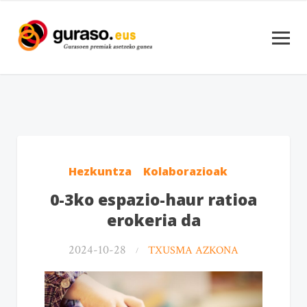
Hezkuntza
Kolaborazioak
0-3ko espazio-haur ratioa
erokeria da
2024-10-28
TXUSMA AZKONA