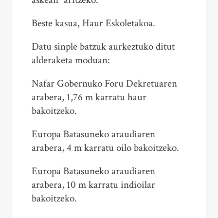
Beste kasua, Haur Eskoletakoa.
Datu sinple batzuk aurkeztuko ditut
alderaketa moduan:
Nafar Gobernuko Foru Dekretuaren
arabera, 1,76 m karratu haur
bakoitzeko.
Europa Batasuneko araudiaren
arabera, 4 m karratu oilo bakoitzeko.
Europa Batasuneko araudiaren
arabera, 10 m karratu indioilar
bakoitzeko.