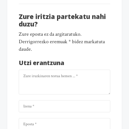
Zure iritzia partekatu nahi
duzu?
Zure eposta ez da argitaratuko.
Derrigorrezko eremuak * bidez markatuta
daude.
Utzi erantzuna