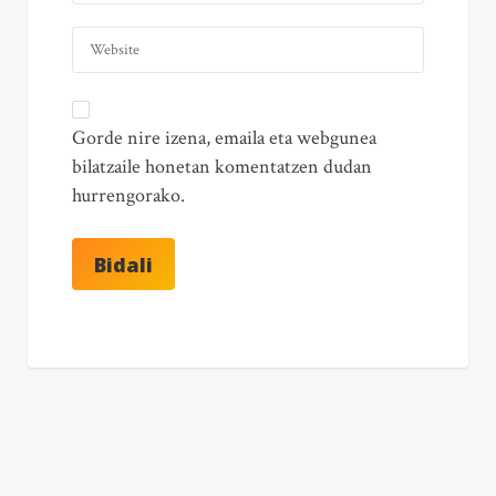
Gorde nire izena, emaila eta webgunea
bilatzaile honetan komentatzen dudan
hurrengorako.