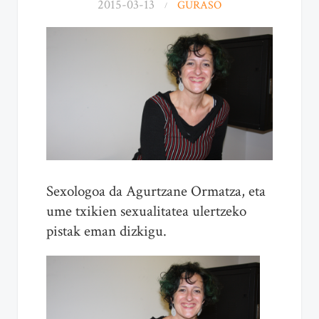
2015-03-13
GURASO
Sexologoa da Agurtzane Ormatza, eta
ume txikien sexualitatea ulertzeko
pistak eman dizkigu.