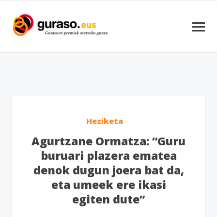
Heziketa
Agurtzane Ormatza: “Guru
buruari plazera ematea
denok dugun joera bat da,
eta umeek ere ikasi
egiten dute”