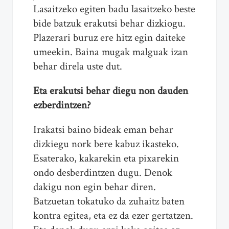
Lasaitzeko egiten badu lasaitzeko beste
bide batzuk erakutsi behar dizkiogu.
Plazerari buruz ere hitz egin daiteke
umeekin. Baina mugak malguak izan
behar direla uste dut.
Eta erakutsi behar diegu non dauden
ezberdintzen?
Irakatsi baino bideak eman behar
dizkiegu nork bere kabuz ikasteko.
Esaterako, kakarekin eta pixarekin
ondo desberdintzen dugu. Denok
dakigu non egin behar diren.
Batzuetan tokatuko da zuhaitz baten
kontra egitea, eta ez da ezer gertatzen.