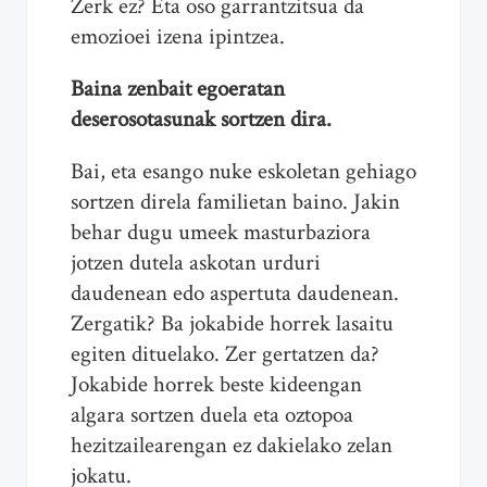
Zerk ez? Eta oso garrantzitsua da
emozioei izena ipintzea.
Baina zenbait egoeratan
deserosotasunak sortzen dira.
Bai, eta esango nuke eskoletan gehiago
sortzen direla familietan baino. Jakin
behar dugu umeek masturbaziora
jotzen dutela askotan urduri
daudenean edo aspertuta daudenean.
Zergatik? Ba jokabide horrek lasaitu
egiten dituelako. Zer gertatzen da?
Jokabide horrek beste kideengan
algara sortzen duela eta oztopoa
hezitzailearengan ez dakielako zelan
jokatu.