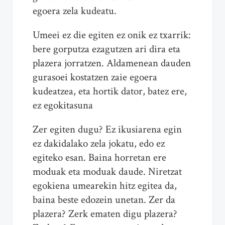
egoera zela kudeatu.
Umeei ez die egiten ez onik ez txarrik:
bere gorputza ezagutzen ari dira eta
plazera jorratzen. Aldamenean dauden
gurasoei kostatzen zaie egoera
kudeatzea, eta hortik dator, batez ere,
ez egokitasuna
Zer egiten dugu? Ez ikusiarena egin
ez dakidalako zela jokatu, edo ez
egiteko esan. Baina horretan ere
moduak eta moduak daude. Niretzat
egokiena umearekin hitz egitea da,
baina beste edozein unetan. Zer da
plazera? Zerk ematen digu plazera?