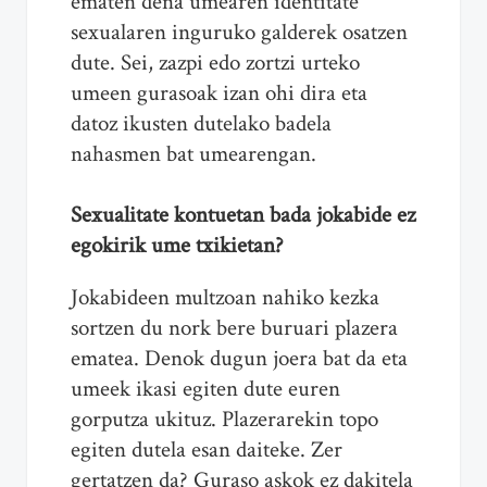
ematen dena umearen identitate
sexualaren inguruko galderek osatzen
dute. Sei, zazpi edo zortzi urteko
umeen gurasoak izan ohi dira eta
datoz ikusten dutelako badela
nahasmen bat umearengan.
Sexualitate kontuetan bada jokabide ez
egokirik ume txikietan?
Jokabideen multzoan nahiko kezka
sortzen du nork bere buruari plazera
ematea. Denok dugun joera bat da eta
umeek ikasi egiten dute euren
gorputza ukituz. Plazerarekin topo
egiten dutela esan daiteke. Zer
gertatzen da? Guraso askok ez dakitela