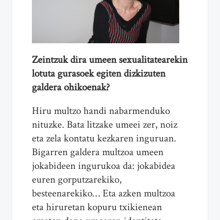
Zeintzuk dira umeen sexualitatearekin
lotuta gurasoek egiten dizkizuten
galdera ohikoenak?
Hiru multzo handi nabarmenduko
nituzke. Bata litzake umeei zer, noiz
eta zela kontatu kezkaren inguruan.
Bigarren galdera multzoa umeen
jokabideen ingurukoa da: jokabidea
euren gorputzarekiko,
besteenarekiko… Eta azken multzoa
eta hiruretan kopuru txikienean