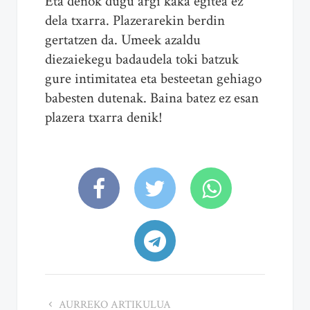
Eta denok dugu argi kaka egitea ez
dela txarra. Plazerarekin berdin
gertatzen da. Umeek azaldu
diezaiekegu badaudela toki batzuk
gure intimitatea eta besteetan gehiago
babesten dutenak. Baina batez ez esan
plazera txarra denik!
AURREKO ARTIKULUA