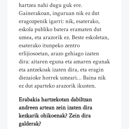
hartzea nahi dugu guk ere.
Gainerakoan, inguruan nik ez dut
eragozpenik igarri: nik, esaterako,
eskola publiko batera eramaten dut
umea, eta arazorik ez. Beste eskoletan,
esaterako itunpeko zentro
erlijiosoetan, arazo gehiago izaten
dira: aitaren eguna eta amaren egunak
eta antzekoak izaten dira, eta eragin
diezaioke horrek umeari… Baina nik
ez dut aparteko arazorik ikusten.
Erabakia hartzekotan dabiltzan
andreen artean zein izaten dira
kezkarik ohikoenak? Zein dira
galderak?