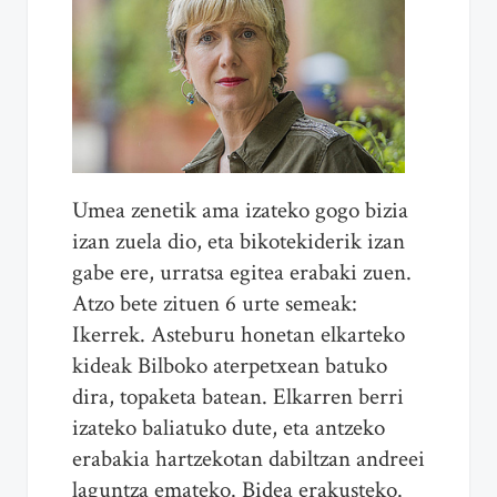
Umea zenetik ama izateko gogo bizia
izan zuela dio, eta bikotekiderik izan
gabe ere, urratsa egitea erabaki zuen.
Atzo bete zituen 6 urte semeak:
Ikerrek. Asteburu honetan elkarteko
kideak Bilboko aterpetxean batuko
dira, topaketa batean. Elkarren berri
izateko baliatuko dute, eta antzeko
erabakia hartzekotan dabiltzan andreei
laguntza emateko. Bidea erakusteko.