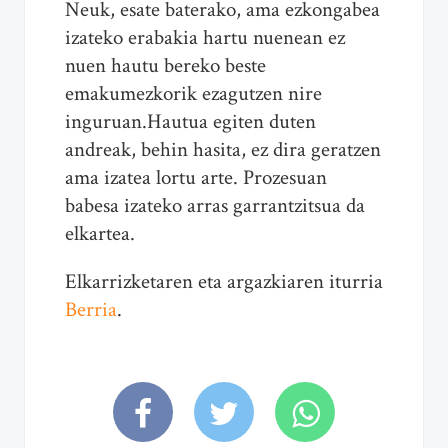
Neuk, esate baterako, ama ezkongabea
izateko erabakia hartu nuenean ez
nuen hautu bereko beste
emakumezkorik ezagutzen nire
inguruan.Hautua egiten duten
andreak, behin hasita, ez dira geratzen
ama izatea lortu arte. Prozesuan
babesa izateko arras garrantzitsua da
elkartea.
Elkarrizketaren eta argazkiaren iturria
Berria
.