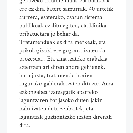
geratzeko tratamenduak eta halakoak
ere ez dira batere samurrak. 40 urtetik
aurrera, esaterako, osasun sistema
publikoak ez ditu egiten, eta klinika
pribatuetara jo behar da.
Tratamenduak ez dira merkeak, eta
psikologikoki ere gogorra izaten da
prozesua… Eta ama izateko erabakia
aztertzen ari diren andre gehienek,
hain justu, tratamendu horien
inguruko galderak izaten dituzte. Ama
ezkongabea izateagatik aparteko
laguntzaren bat jasoko duten jakin
nahi izaten dute zenbaitek; eta,
laguntzak guztiontzako izaten direnak
dira.