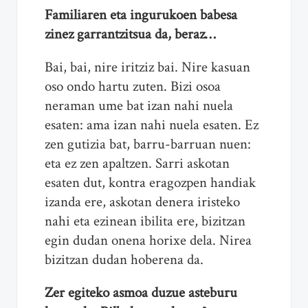
Familiaren eta ingurukoen babesa
zinez garrantzitsua da, beraz…
Bai, bai, nire iritziz bai. Nire kasuan
oso ondo hartu zuten. Bizi osoa
neraman ume bat izan nahi nuela
esaten: ama izan nahi nuela esaten. Ez
zen gutizia bat, barru-barruan nuen:
eta ez zen apaltzen. Sarri askotan
esaten dut, kontra eragozpen handiak
izanda ere, askotan denera iristeko
nahi eta ezinean ibilita ere, bizitzan
egin dudan onena horixe dela. Nirea
bizitzan dudan hoberena da.
Zer egiteko asmoa duzue asteburu