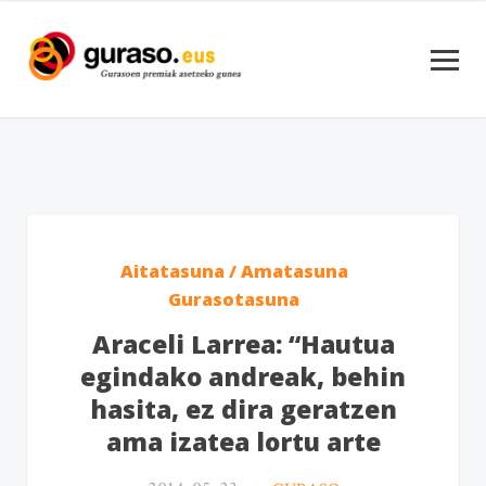
Aitatasuna / Amatasuna
Gurasotasuna
Araceli Larrea: “Hautua
egindako andreak, behin
hasita, ez dira geratzen
ama izatea lortu arte