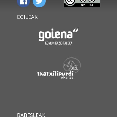
EGILEAK
BABESLEAK