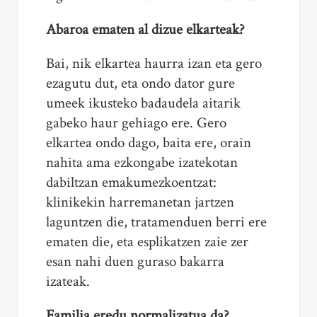
Abaroa ematen al dizue elkarteak?
Bai, nik elkartea haurra izan eta gero
ezagutu dut, eta ondo dator gure
umeek ikusteko badaudela aitarik
gabeko haur gehiago ere. Gero
elkartea ondo dago, baita ere, orain
nahita ama ezkongabe izatekotan
dabiltzan emakumezkoentzat:
klinikekin harremanetan jartzen
laguntzen die, tratamenduen berri ere
ematen die, eta esplikatzen zaie zer
esan nahi duen guraso bakarra
izateak.
Familia eredu normalizatua da?