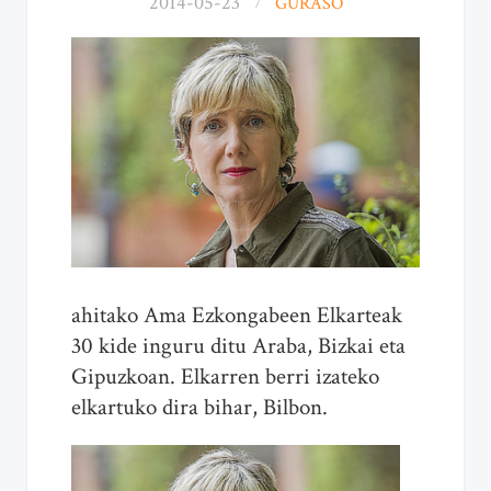
2014-05-23
GURASO
ahitako Ama Ezkongabeen Elkarteak
30 kide inguru ditu Araba, Bizkai eta
Gipuzkoan. Elkarren berri izateko
elkartuko dira bihar, Bilbon.