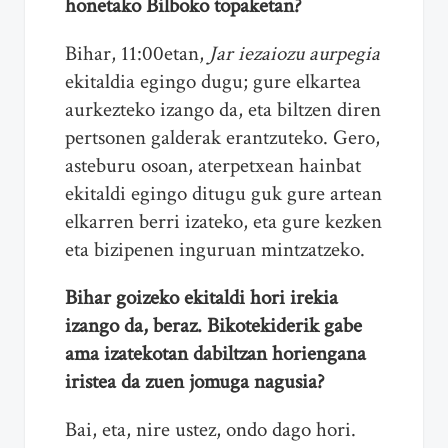
honetako Bilboko topaketan?
Bihar, 11:00etan,
Jar iezaiozu aurpegia
ekitaldia egingo dugu; gure elkartea
aurkezteko izango da, eta biltzen diren
pertsonen galderak erantzuteko. Gero,
asteburu osoan, aterpetxean hainbat
ekitaldi egingo ditugu guk gure artean
elkarren berri izateko, eta gure kezken
eta bizipenen inguruan mintzatzeko.
Bihar goizeko ekitaldi hori irekia
izango da, beraz. Bikotekiderik gabe
ama izatekotan dabiltzan horiengana
iristea da zuen jomuga nagusia?
Bai, eta, nire ustez, ondo dago hori.