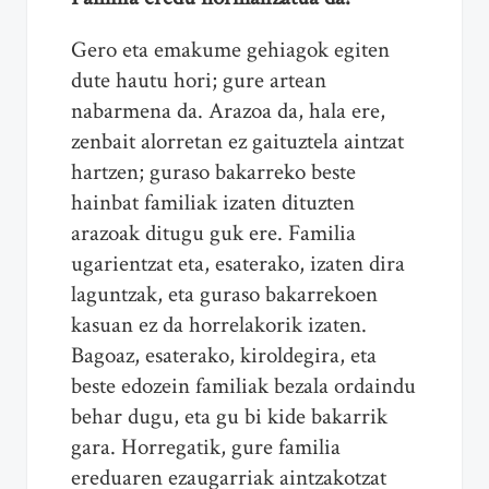
Gero eta emakume gehiagok egiten
dute hautu hori; gure artean
nabarmena da. Arazoa da, hala ere,
zenbait alorretan ez gaituztela aintzat
hartzen; guraso bakarreko beste
hainbat familiak izaten dituzten
arazoak ditugu guk ere. Familia
ugarientzat eta, esaterako, izaten dira
laguntzak, eta guraso bakarrekoen
kasuan ez da horrelakorik izaten.
Bagoaz, esaterako, kiroldegira, eta
beste edozein familiak bezala ordaindu
behar dugu, eta gu bi kide bakarrik
gara. Horregatik, gure familia
ereduaren ezaugarriak aintzakotzat