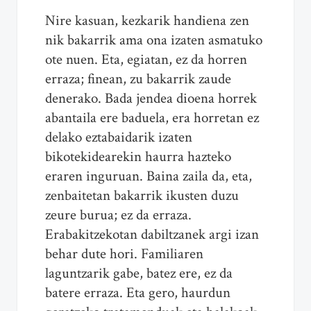
Nire kasuan, kezkarik handiena zen
nik bakarrik ama ona izaten asmatuko
ote nuen. Eta, egiatan, ez da horren
erraza; finean, zu bakarrik zaude
denerako. Bada jendea dioena horrek
abantaila ere baduela, era horretan ez
delako eztabaidarik izaten
bikotekidearekin haurra hazteko
eraren inguruan. Baina zaila da, eta,
zenbaitetan bakarrik ikusten duzu
zeure burua; ez da erraza.
Erabakitzekotan dabiltzanek argi izan
behar dute hori. Familiaren
laguntzarik gabe, batez ere, ez da
batere erraza. Eta gero, haurdun