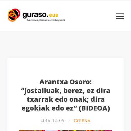
Arantxa Osoro:
“Jostailuak, berez, ez dira
txarrak edo onak; dira
egokiak edo ez” (BIDEOA)
2016-12-05
GOIENA