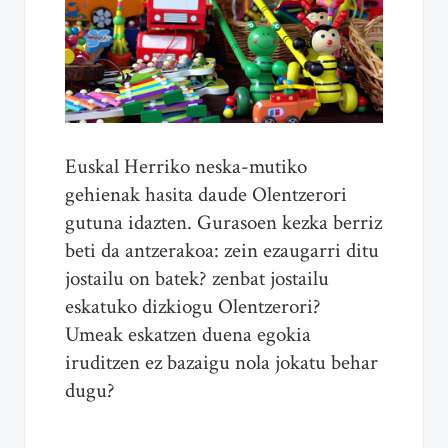
Euskal Herriko neska-mutiko
gehienak hasita daude Olentzerori
gutuna idazten. Gurasoen kezka berriz
beti da antzerakoa: zein ezaugarri ditu
jostailu on batek? zenbat jostailu
eskatuko dizkiogu Olentzerori?
Umeak eskatzen duena egokia
iruditzen ez bazaigu nola jokatu behar
dugu?