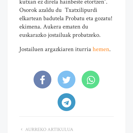
kutxan ez direla hainbeste etortzen”.
Osorok azaldu du Txatxilipurdi
elkartean badutela Probatu eta gozatu!
ekimena. Aukera ematen du
euskarazko jostailuak probatzeko.
Jostailuen argazkiaren iturria
hemen
.
AURREKO ARTIKULUA