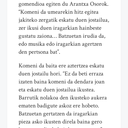
gomendioa egiten du Arantxa Osorok.
“Komeni da umearekin hitz egitea
jakiteko zergatik eskatu duen jostailua,
zer ikusi duen iragarkian hainbeste
gustatu zaiona… Batzuetan irudia da,
edo musika edo iragarkian agertzen
den pertsona bat”.
Komeni da baita ere aztertzea eskatu
duen jostailu hori. “Ez da beti erraza
izaten baina komeni da dendara joan
eta eskatu duen jostailua ikustea.
Barrutik nolakoa den ikusteko aukera
ematen badigute askoz ere hobeto.
Batzuetan gertatzen da iragarkian
pieza asko ikusten direla baina gero