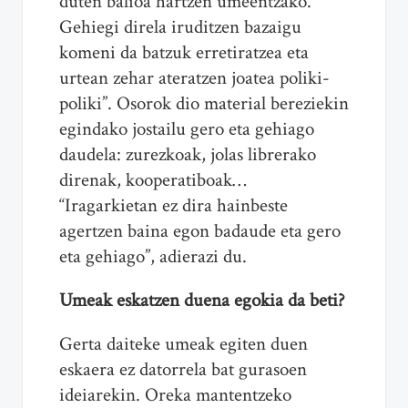
duten balioa hartzen umeentzako.
Gehiegi direla iruditzen bazaigu
komeni da batzuk erretiratzea eta
urtean zehar ateratzen joatea poliki-
poliki”. Osorok dio material bereziekin
egindako jostailu gero eta gehiago
daudela: zurezkoak, jolas librerako
direnak, kooperatiboak…
“Iragarkietan ez dira hainbeste
agertzen baina egon badaude eta gero
eta gehiago”, adierazi du.
Umeak eskatzen duena egokia da beti?
Gerta daiteke umeak egiten duen
eskaera ez datorrela bat gurasoen
ideiarekin. Oreka mantentzeko