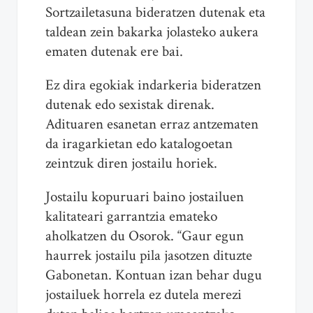
Sortzailetasuna bideratzen dutenak eta
taldean zein bakarka jolasteko aukera
ematen dutenak ere bai.
Ez dira egokiak indarkeria bideratzen
dutenak edo sexistak direnak.
Adituaren esanetan erraz antzematen
da iragarkietan edo katalogoetan
zeintzuk diren jostailu horiek.
Jostailu kopuruari baino jostailuen
kalitateari garrantzia emateko
aholkatzen du Osorok. “Gaur egun
haurrek jostailu pila jasotzen dituzte
Gabonetan. Kontuan izan behar dugu
jostailuek horrela ez dutela merezi