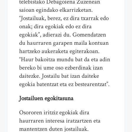
telebistako Debagoiena Zuzenean
saioan egindako elkarrizketan.
“Jostailuak, berez, ez dira txarrak edo
onak; dira egokiak edo ez dira
egokiak”, adierazi du. Gomendatzen
du haurraren garapen maila kontuan
hartzeko aukeraketa egiterakoan.
“Haur bakoitza mundu bat da eta adin
bereko bi ume oso ezberdinak izan
daitezke. Jostailu bat izan daiteke
egokia batentzat eta ez bestearentzat”.
Jostailuen egokitasuna
Osororen iritziz egokiak dira
haurraren interesa iratzartzen eta
mantentzen duten jostailuak.