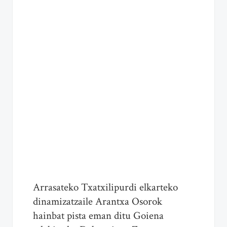
Arrasateko Txatxilipurdi elkarteko
dinamizatzaile Arantxa Osorok
hainbat pista eman ditu Goiena