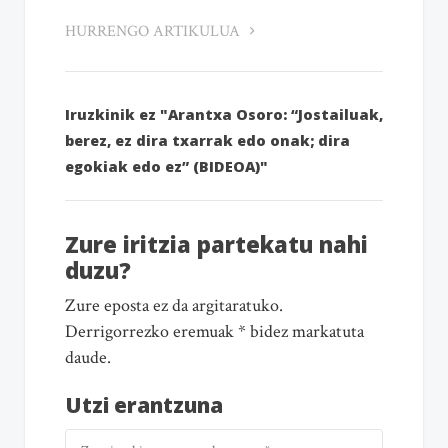
HURRENGO ARTIKULUA
Iruzkinik ez "Arantxa Osoro: “Jostailuak,
berez, ez dira txarrak edo onak; dira
egokiak edo ez” (BIDEOA)"
Zure iritzia partekatu nahi
duzu?
Zure eposta ez da argitaratuko.
Derrigorrezko eremuak * bidez markatuta
daude.
Utzi erantzuna