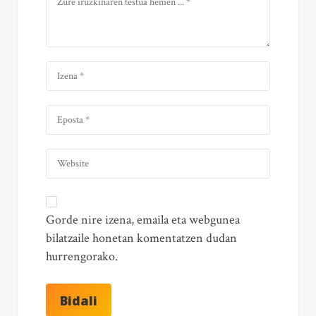
Gorde nire izena, emaila eta webgunea
bilatzaile honetan komentatzen dudan
hurrengorako.