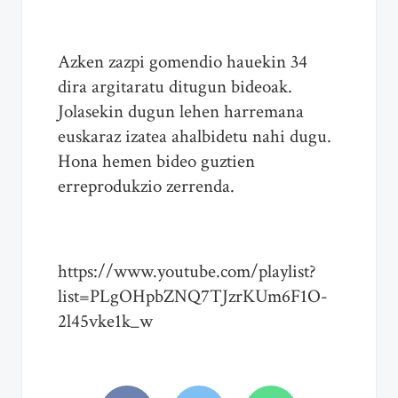
Azken zazpi gomendio hauekin 34
dira argitaratu ditugun bideoak.
Jolasekin dugun lehen harremana
euskaraz izatea ahalbidetu nahi dugu.
Hona hemen bideo guztien
erreprodukzio zerrenda.
https://www.youtube.com/playlist?
list=PLgOHpbZNQ7TJzrKUm6F1O-
2l45vke1k_w