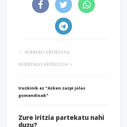
AURREKO ARTIKULUA
HURRENGO ARTIKULUA
Iruzkinik ez "Azken zazpi jolas
gomendioak"
Zure iritzia partekatu nahi
duzu?