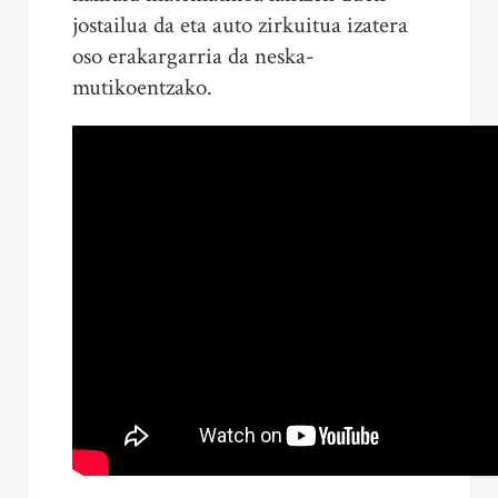
jostailua da eta auto zirkuitua izatera
oso erakargarria da neska-
mutikoentzako.