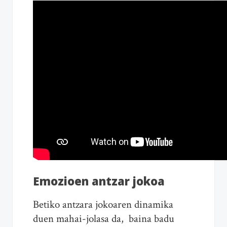
Emozioen antzar jokoa
Betiko antzara jokoaren dinamika
duen mahai-jolasa da, baina badu