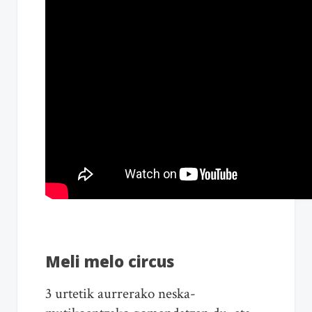
Meli melo circus
3 urtetik aurrerako neska-