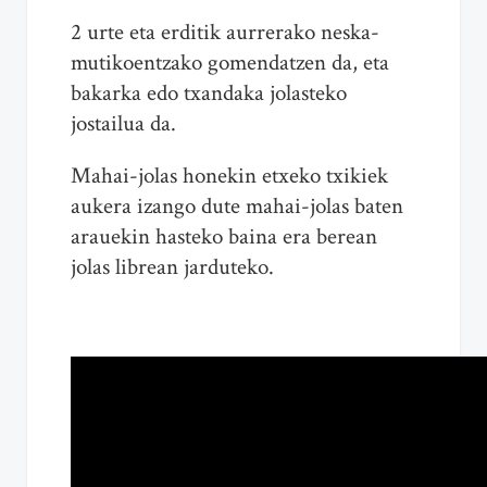
2 urte eta erditik aurrerako neska-
mutikoentzako gomendatzen da, eta
bakarka edo txandaka jolasteko
jostailua da.
Mahai-jolas honekin etxeko txikiek
aukera izango dute mahai-jolas baten
arauekin hasteko baina era berean
jolas librean jarduteko.