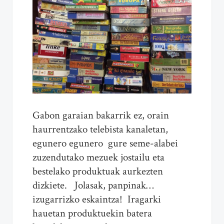
Gabon garaian bakarrik ez, orain
haurrentzako telebista kanaletan,
egunero egunero gure seme-alabei
zuzendutako mezuek jostailu eta
bestelako produktuak aurkezten
dizkiete. Jolasak, panpinak…
izugarrizko eskaintza! Iragarki
hauetan produktuekin batera