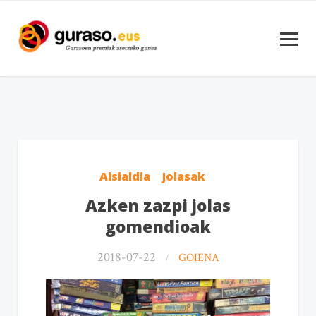
Aisialdia
Jolasak
Azken zazpi jolas
gomendioak
2018-07-22
GOIENA