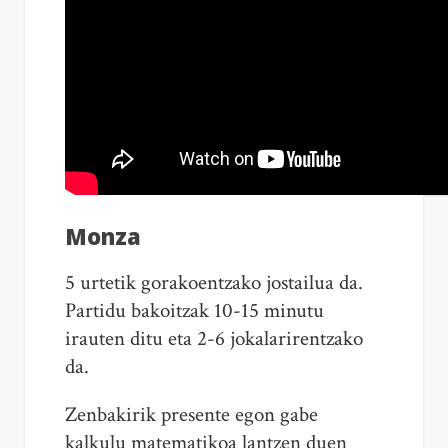
Monza
5 urtetik gorakoentzako jostailua da.
Partidu bakoitzak 10-15 minutu
irauten ditu eta 2-6 jokalarirentzako
da.
Zenbakirik presente egon gabe
kalkulu matematikoa lantzen duen