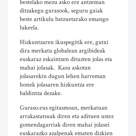
bestelako mezu asko ere antzeman
ditzakegu gurasook, seguru gaiak
beste artikulu batzuetarako emango
lukeela.
Hizkuntzaren ikuspegitik ere, gutxi
dira merkatu globalean argibideak
euskaraz eskaintzen dituzten jolas eta
mahai jolasak. Kasu askotan
jolasarekin dugun lehen harreman
honek jolasaren hizkuntza ere
baldintza dezake.
Guraso.eus egitasmoan, merkatuan
arrakastatsuak diren eta adituen ustez
gomendagarriak diren mahai jolasei
euskarazko azalpenak ematen dizkien