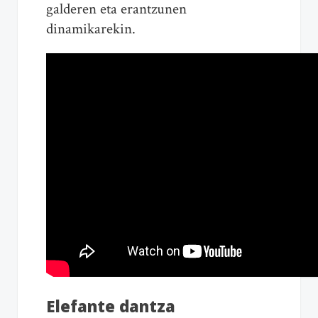
galderen eta erantzunen
dinamikarekin.
Elefante dantza