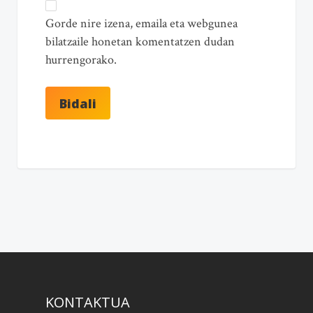
Gorde nire izena, emaila eta webgunea
bilatzaile honetan komentatzen dudan
hurrengorako.
KONTAKTUA