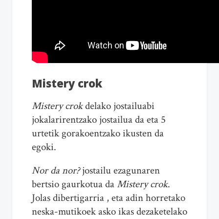
Mistery crok
Mistery crok
delako jostailuabi
jokalarirentzako jostailua da eta 5
urtetik gorakoentzako ikusten da
egoki.
Nor da nor?
jostailu ezagunaren
bertsio gaurkotua da
Mistery crok
.
Jolas dibertigarria , eta adin horretako
neska-mutikoek asko ikas dezaketelako