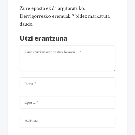
Zure eposta ez da argitaratuko.
Derrigorrezko eremuak * bidez markatuta
daude.
Utzi erantzuna