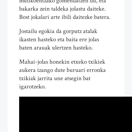
mutikoentzako gomendatzen du, eta
bakarka zein taldeka jolastu daiteke.
Bost jokalari arte ibili daitezke batera.
Jostailu egokia da gorputz atalak
ikasten hasteko eta baita ere jolas
baten arauak ulertzen hasteko.
Mahai-jolas honekin etxeko txikiek
aukera izango dute buruari erronka
txikiak jarrita une atsegin bat
igarotzeko.