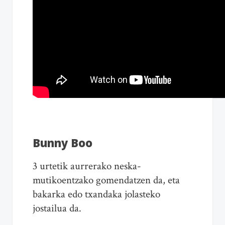
Bunny Boo
3 urtetik aurrerako neska-
mutikoentzako gomendatzen da, eta
bakarka edo txandaka jolasteko
jostailua da.