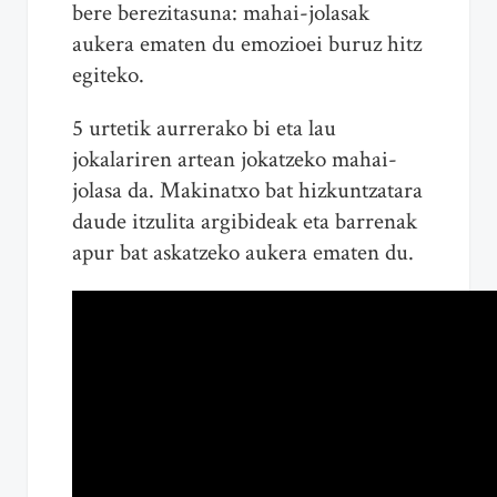
bere berezitasuna: mahai-jolasak
aukera ematen du emozioei buruz hitz
egiteko.
5 urtetik aurrerako bi eta lau
jokalariren artean jokatzeko mahai-
jolasa da. Makinatxo bat hizkuntzatara
daude itzulita argibideak eta barrenak
apur bat askatzeko aukera ematen du.