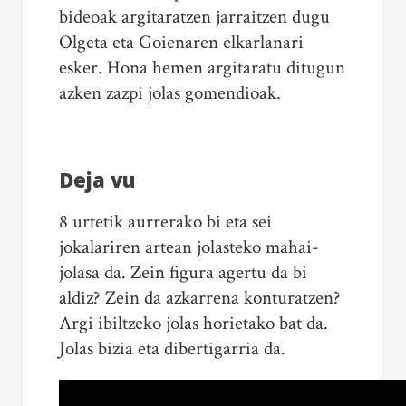
bideoak argitaratzen jarraitzen dugu
Olgeta eta Goienaren elkarlanari
esker. Hona hemen argitaratu ditugun
azken zazpi jolas gomendioak.
Deja vu
8 urtetik aurrerako bi eta sei
jokalariren artean jolasteko mahai-
jolasa da. Zein figura agertu da bi
aldiz? Zein da azkarrena konturatzen?
Argi ibiltzeko jolas horietako bat da.
Jolas bizia eta dibertigarria da.