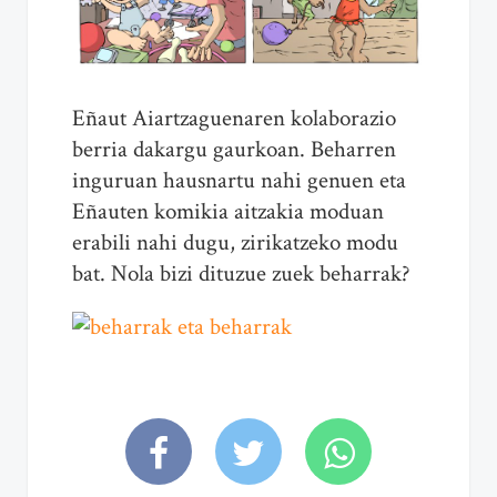
Eñaut Aiartzaguenaren kolaborazio
berria dakargu gaurkoan. Beharren
inguruan hausnartu nahi genuen eta
Eñauten komikia aitzakia moduan
erabili nahi dugu, zirikatzeko modu
bat. Nola bizi dituzue zuek beharrak?