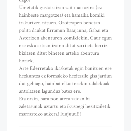
Umetatik gustatu izan zait marraztea (ez
hainbeste margotzea) eta hamaika komiki
irakurtzen nituen. Oroitzapen benetan
polita daukat Erramun Basajauna, Gabai eta
Asterixen abenturen komikiekin. Gaur egun
ere esku artean izaten ditut sarri eta berriz
bizitzen ditut bineten arteko abentura
horiek.
Arte Ederretako ikasketak egin banituen ere
hezkuntza ez formaleko hezitzaile gisa jardun
dut gehiago, hainbat elkarterekin udalekuak
antolatzen lagunduz batez ere.
Eta orain, hara non atera zaidan bi
zaletasunak uztartu eta ikuspegi hezitzailetik
marrazteko aukera! Iuujuuu!!!