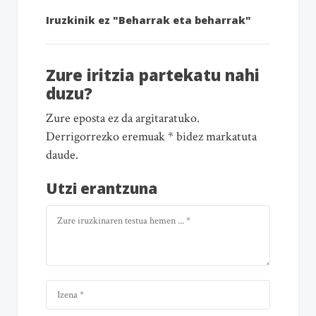
Iruzkinik ez "Beharrak eta beharrak"
Zure iritzia partekatu nahi
duzu?
Zure eposta ez da argitaratuko.
Derrigorrezko eremuak * bidez markatuta
daude.
Utzi erantzuna