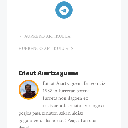
AURREKO ARTIKULUA
HURRENGO ARTIKULUA
Eñaut Aiartzaguena
Eñaut Aiartzaguena Bravo naiz
1988an Iurretan sortua.
Iurreta non dagoen ez
dakizuenok , saiatu Durangoko
peajea pasa zenuten azken aldiaz
gogoratzen... ba horixe! Peajea Iurretan
dago!