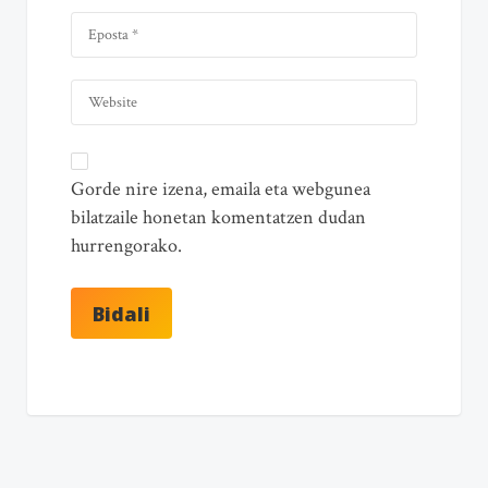
Gorde nire izena, emaila eta webgunea
bilatzaile honetan komentatzen dudan
hurrengorako.