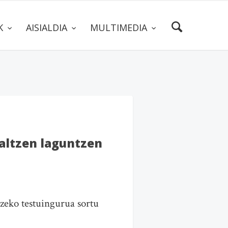
AK
AISIALDIA
MULTIMEDIA
zaltzen laguntzen
tzeko testuingurua sortu