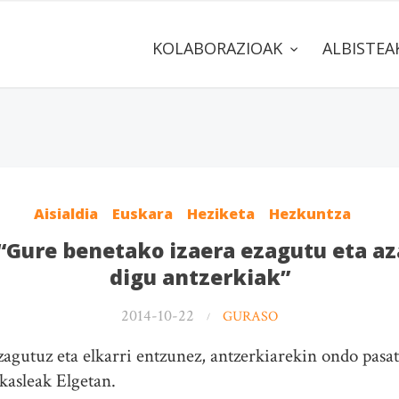
KOLABORAZIOAK
ALBISTE
Aisialdia
Euskara
Heziketa
Hezkuntza
“Gure benetako izaera ezagutu eta a
digu antzerkiak”
2014-10-22
GURASO
agutuz eta elkarri entzunez, antzerkiarekin ondo pasa
kasleak Elgetan.