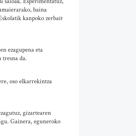
u saioak. Esperimentatuz,
 amaierarako, baina
Eskolatik kanpoko zerbait
ren ezagupena eta
 tresna da.
re, oso elkarrekintza
ezagutuz, gizartearen
digu. Gainera, eguneroko