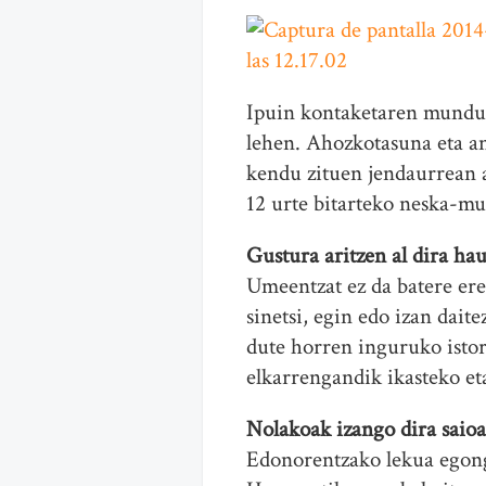
Ipuin kontaketaren mundua
lehen. Ahozkotasuna eta an
kendu zituen jendaurrean a
12 urte bitarteko neska-m
Gustura aritzen al dira ha
Umeentzat ez da batere ere
sinetsi, egin edo izan dai
dute horren inguruko istori
elkarrengandik ikasteko eta
Nolakoak izango dira saio
Edonorentzako lekua egongo