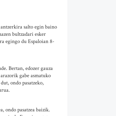
ntzerkira salto egin baino
mazen bultzadari esker
rra egingo du Espaloian 8-
ude. Bertan, edozer gauza
, arazorik gabe asmatuko
 dut, ondo pasatzeko,
urua.
a, ondo pasatzea baizik.