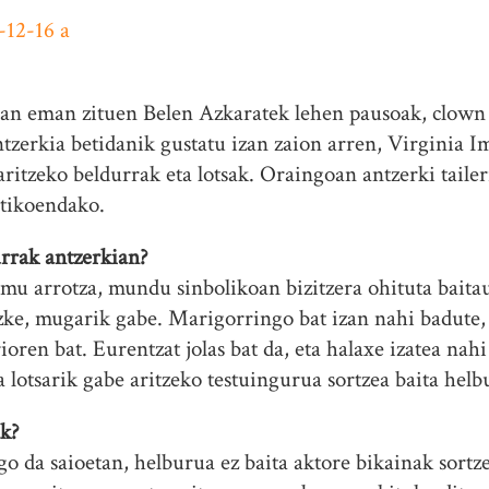
n eman zituen Belen Azkaratek lehen pausoak, clown a
tzerkia betidanik gustatu izan zaion arren, Virginia I
ritzeko beldurrak eta lotsak. Oraingoan antzerki taile
utikoendako.
urrak antzerkian?
mu arrotza, mundu sinbolikoan bizitzera ohituta baita
tezke, mugarik gabe. Marigorringo bat izan nahi badute
oren bat. Eurentzat jolas bat da, eta halaxe izatea nahi
 lotsarik gabe aritzeko testuingurua sortzea baita helb
ak?
 da saioetan, helburua ez baita aktore bikainak sortze