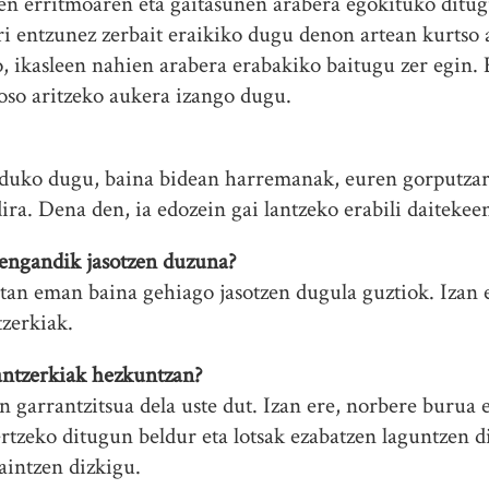
en erritmoaren eta gaitasunen arabera egokituko ditug
ri entzunez zerbait eraikiko dugu denon artean kurtso
, ikasleen nahien arabera erabakiko baitugu zer egin. 
oso aritzeko aukera izango dugu.
nduko dugu, baina bidean harremanak, euren gorputza
ra. Dena den, ia edozein gai lantzeko erabili daitekeen
eengandik jasotzen duzuna?
an eman baina gehiago jasotzen dugula guztiok. Izan e
tzerkiak.
antzerkiak hezkuntzan?
n garrantzitsua dela uste dut. Izan ere, norbere burua 
tzeko ditugun beldur eta lotsak ezabatzen laguntzen 
aintzen dizkigu.