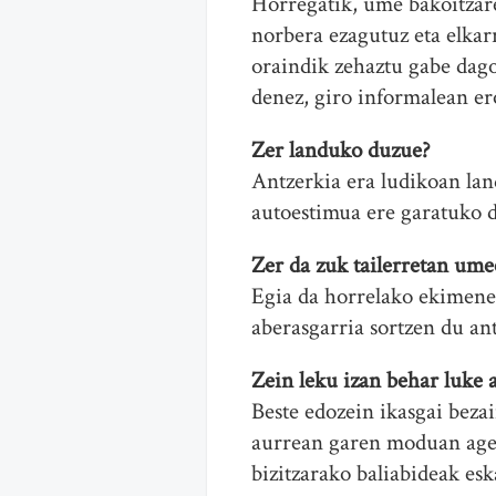
Horregatik, ume bakoitzar
norbera ezagutuz eta elkar
oraindik zehaztu gabe dago
denez, giro informalean er
Zer landuko duzue?
Antzerkia era ludikoan la
autoestimua ere garatuko di
Zer da zuk tailerretan um
Egia da horrelako ekimenet
aberasgarria sortzen du an
Zein leku izan behar luke 
Beste edozein ikasgai bezai
aurrean garen moduan ager
bizitzarako baliabideak esk