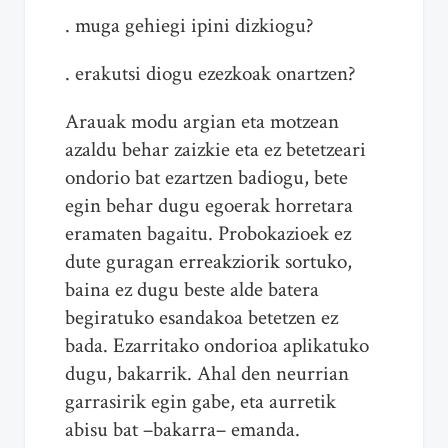
. muga gehiegi ipini dizkiogu?
. erakutsi diogu ezezkoak onartzen?
Arauak modu argian
eta
motzean
azaldu behar zaizkie
eta
ez betetzeari
ondorio bat ezartzen badiogu, bete
egin behar dugu egoerak horr
eta
ra
eramaten bagaitu. Probokazioek ez
dute guragan erreakziorik sortuko,
baina ez dugu beste alde batera
begiratuko esandakoa betetzen ez
bada. Ezarritako ondorioa aplikatuko
dugu, bakarrik. Ahal den neurrian
garrasirik egin gabe,
eta
aurretik
abisu bat –bakarra– emanda.