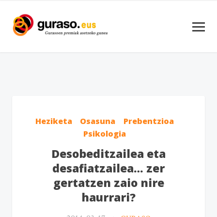
Heziketa
Osasuna
Prebentzioa
Psikologia
Desobeditzailea eta
desafiatzailea… zer
gertatzen zaio nire
haurrari?