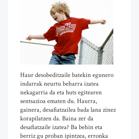
Haur desobeditzaile batekin egunero
indarrak neurtu beharra izatea
nekagarria da
eta
huts egitearen
sentsazioa ematen du. Haurra,
gainera,
desafia
tzailea bada lana zinez
korapilatzen da. Baina zer da
desafia
tzaile izatea? Ba behin
eta
berriz gu proban ipintzea, erronka