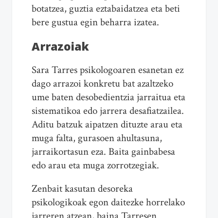
botatzea, guztia eztabaidatzea
eta
beti
bere gustua egin beharra izatea.
Arrazoiak
Sara Tarres psikologoaren esan
eta
n ez
dago arrazoi konkretu bat azaltzeko
ume baten desobedientzia jarraitua
eta
sistematikoa edo jarrera
desafia
tzailea.
Aditu batzuk aipatzen dituzte arau
eta
muga falta, gurasoen ahultasuna,
jarraikortasun eza. Baita gainbabesa
edo arau
eta
muga zorrotzegiak.
Zenbait kasutan desoreka
psikologikoak egon daitezke horrelako
jarreren atzean, baina Tarresen