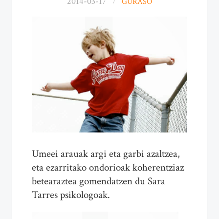
2014-03-17
GURASO
Umeei arauak argi
eta
garbi azaltzea,
eta
ezarritako ondorioak koherentziaz
betearaztea gomendatzen du Sara
Tarres psikologoak.