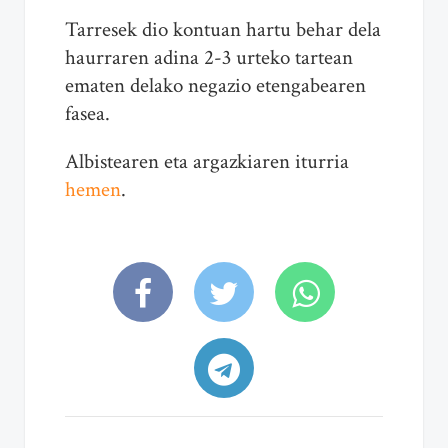
Tarresek dio kontuan hartu behar dela
haurraren adina 2-3 urteko tartean
ematen delako negazio etengabearen
fasea.
Albistearen
eta
argazkiaren iturria
hemen
.