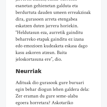
esan
eta
n gehien
eta
n galduta
eta
berdurtuta dauden umeen erreakzioak
dira, gurasoen arr
eta
etengabea
eskatzen duten jarrera horiekin.
“Heldutasun eza, aurretik gainditu
beharreko
eta
pak gainditu ez izana
edo emozioen kudeak
eta
eskasa dago
kasu askoren atzean. Baita
jeloskortasuna ere”, dio.
Neurriak
Adituak dio gurasook gure buruari
egin behar diogun lehen galdera dela:
Zer eraman du gure seme-alaba
egoera horr
eta
ra? Askotariko