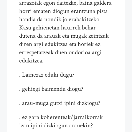
arrazoiak egon daitezke, baina galdera
horri ematen diogun erantzuna pista
handia da nondik jo erabakitzeko.
Kasu gehien
eta
n haurrek behar
dutena da arauak
eta
mugak zeintzuk
diren argi edukitzea
eta
horiek ez
erresp
eta
tzeak duen ondorioa argi
edukitzea.
. Lainezaz eduki dugu?
. gehiegi baimendu diogu?
. arau-muga gutxi ipini dizkiogu?
. ez gara koherenteak/jarraikorrak
izan ipini dizkiogun arauekin?