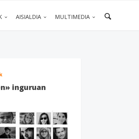
AK
AISIALDIA
MULTIMEDIA
k
en» inguruan