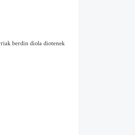
rriak berdin diola diotenek