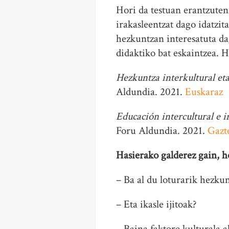
Hori da testuan erantzuten
irakasleentzat dago idatzi
hezkuntzan interesatuta d
didaktiko bat eskaintzea. 
Hezkuntza interkultural et
Aldundia. 2021.
Euskaraz
Educación intercultural e i
Foru Aldundia. 2021.
Gazt
Hasierako galderez gain, h
– Ba al du loturarik hezkun
– Eta ikasle ijitoak?
– Baina faktore kulturala 