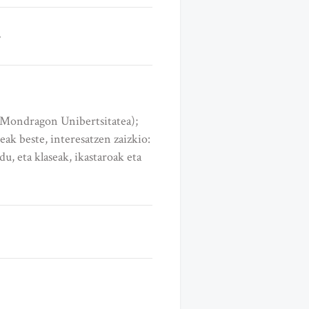
 (Mondragon Unibertsitatea);
ak beste, interesatzen zaizkio:
u, eta klaseak, ikastaroak eta