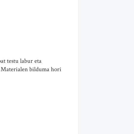
at testu labur eta
. Materialen bilduma hori