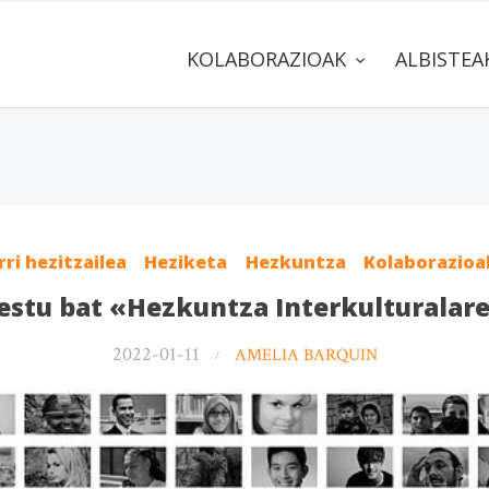
KOLABORAZIOAK
ALBISTE
rri hezitzailea
Heziketa
Hezkuntza
Kolaborazioa
testu bat «Hezkuntza Interkulturalar
2022-01-11
AMELIA BARQUIN