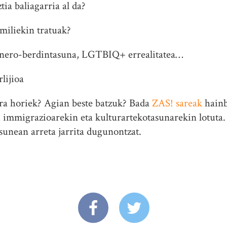
tia baliagarria al da?
miliekin tratuak?
genero-berdintasuna, LGTBIQ+ errealitatea…
rlijioa
era horiek? Agian beste batzuk? Bada
ZAS! sareak
hainb
tu immigrazioarekin eta kulturartekotasunarekin lotuta
asunean arreta jarrita dugunontzat.