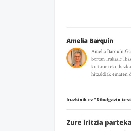
Amelia Barquin
Amelia Barquín Gas
bertan Irakasle Ika
kulturarteko hezkun
hitzaldiak ematen d
Iruzkinik ez "Dibulgazio te
Zure iritzia partek