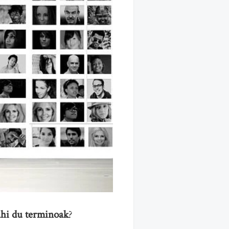
ahi du terminoak
?