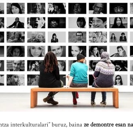
ntza interkulturalari” buruz, baina
ze demontre esan n