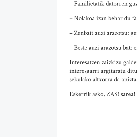
– Familietatik datorren guz
– Nolakoa izan behar du fa
– Zenbait auzi arazotsu: 
– Beste auzi arazotsu bat: e
Interesatzen zaizkizu gald
interesgarri argitaratu di
sekulako altxorra da anizt
Eskerrik asko, ZAS! sarea!