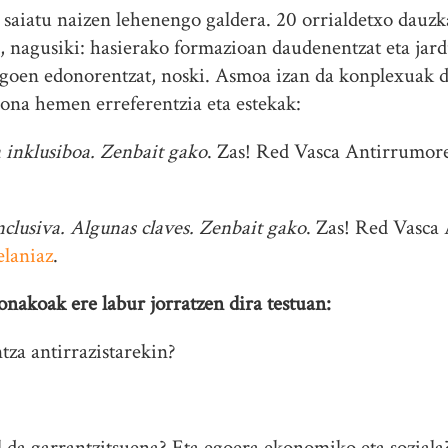
 saiatu naizen lehenengo galdera. 20 orrialdetxo dauz
ta, nagusiki: hasierako formazioan daudenentzat eta ja
agoen edonorentzat, noski. Asmoa izan da konplexuak d
Hona hemen erreferentzia eta estekak:
a inklusiboa. Zenbait gako
. Zas! Red Vasca Antirrumor
nclusiva. Algunas claves. Zenbait gako
. Zas! Red Vasca
elaniaz
.
onakoak ere labur jorratzen dira testuan:
tza antirrazistarekin?
al da garrantzitsuena? Eta egoera ekonomiko eta soziala