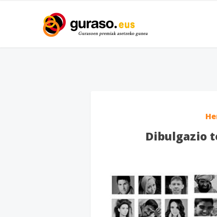
He
Dibulgazio 