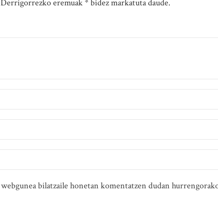
. Derrigorrezko eremuak * bidez markatuta daude.
ta webgunea bilatzaile honetan komentatzen dudan hurrengorako