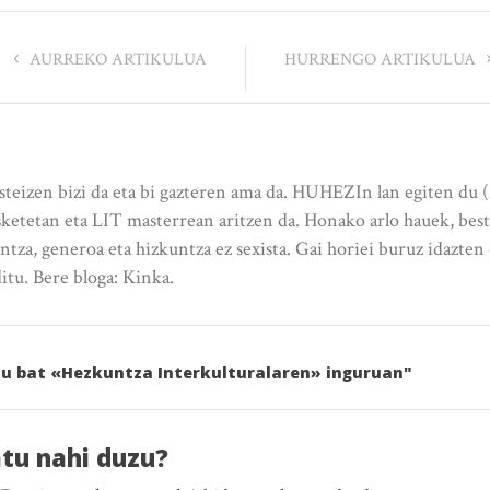
AURREKO ARTIKULUA
HURRENGO ARTIKULUA
teizen bizi da eta bi gazteren ama da. HUHEZIn lan egiten du
sketetan eta LIT masterrean aritzen da. Honako arlo hauek, beste
tza, generoa eta hizkuntza ez sexista. Gai horiei buruz idazten d
itu. Bere bloga: Kinka.
stu bat «Hezkuntza Interkulturalaren» inguruan"
atu nahi duzu?