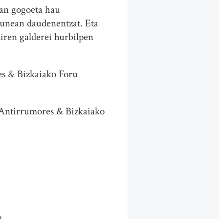
kan gogoeta hau
rdunean daudenentzat. Eta
iren galderei hurbilpen
es & Bizkaiako Foru
 Antirrumores & Bizkaiako
?