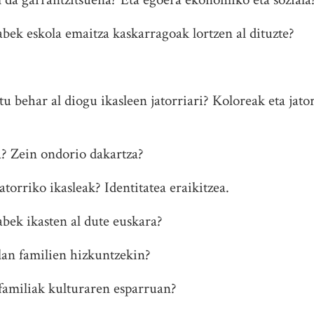
ek eskola emaitza kaskarragoak lortzen al dituzte?
u behar al diogu ikasleen jatorriari? Koloreak eta jato
a? Zein ondorio dakartza?
atorriko ikasleak? Identitatea eraikitzea.
bek ikasten al dute euskara?
olan familien hizkuntzekin?
 familiak kulturaren esparruan?