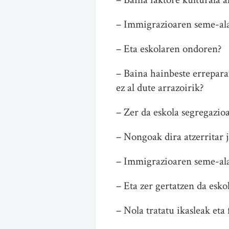
– Immigrazioaren seme-alab
– Eta eskolaren ondoren?
– Baina hainbeste erreparat
ez al dute arrazoirik?
– Zer da eskola segregazio
– Nongoak dira atzerritar j
– Immigrazioaren seme-ala
– Eta zer gertatzen da esk
– Nola tratatu ikasleak eta