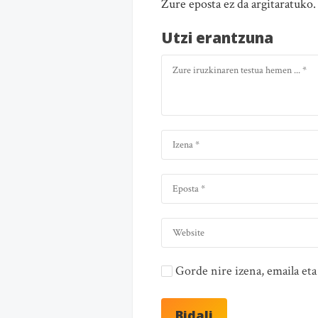
Zure eposta ez da argitaratuko
Utzi erantzuna
Gorde nire izena, emaila e