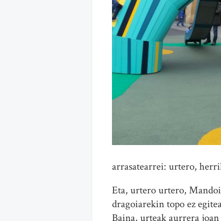
arrasatearrei: urtero, herr
Eta, urtero urtero, Mandoi
dragoiarekin topo ez egite
Baina, urteak aurrera joan 