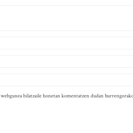
ta webgunea bilatzaile honetan komentatzen dudan hurrengorako