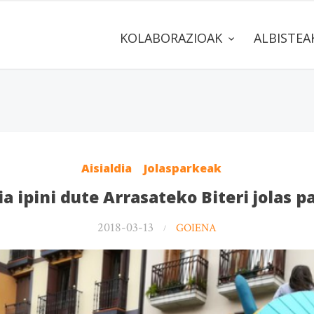
KOLABORAZIOAK
ALBISTE
Aisialdia
Jolasparkeak
a ipini dute Arrasateko Biteri jolas 
2018-03-13
GOIENA