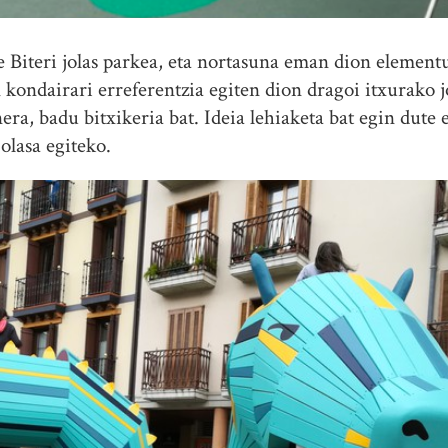
 Biteri jolas parkea, eta nortasuna eman dion elementu 
kondairari erreferentzia egiten dion dragoi itxurako jo
ra, badu bitxikeria bat. Ideia lehiaketa bat egin dute
olasa egiteko.