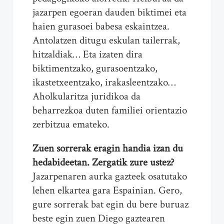
jazarpen egoeran dauden biktimei eta
haien gurasoei babesa eskaintzea.
Antolatzen ditugu eskulan tailerrak,
hitzaldiak… Eta izaten dira
biktimentzako, gurasoentzako,
ikastetxeentzako, irakasleentzako…
Aholkularitza juridikoa da
beharrezkoa duten familiei orientazio
zerbitzua emateko.
Zuen sorrerak eragin handia izan du
hedabideetan. Zergatik zure ustez?
Jazarpenaren aurka gazteek osatutako
lehen elkartea gara Espainian. Gero,
gure sorrerak bat egin du bere buruaz
beste egin zuen Diego gaztearen