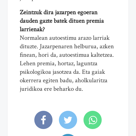
Zeintzuk dira jazarpen egoeran
dauden gazte batek dituen premia
larrienak?
Normalean autoestimu arazo larriak
dituzte. Jazarpenaren helburua, azken
finean, hori da, autoestimua kaltetzea.
Lehen premia, hortaz, laguntza
psikologikoa jasotzea da. Eta gaiak
okerrera egiten badu, aholkularitza
juridikoa ere beharko du.