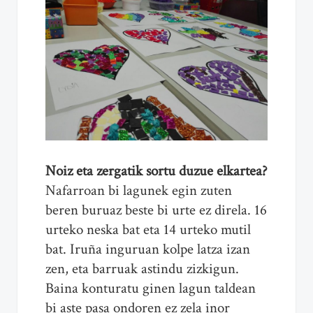
Noiz eta zergatik sortu duzue elkartea?
Nafarroan bi lagunek egin zuten
beren buruaz beste bi urte ez direla. 16
urteko neska bat eta 14 urteko mutil
bat. Iruña inguruan kolpe latza izan
zen, eta barruak astindu zizkigun.
Baina konturatu ginen lagun taldean
bi aste pasa ondoren ez zela inor