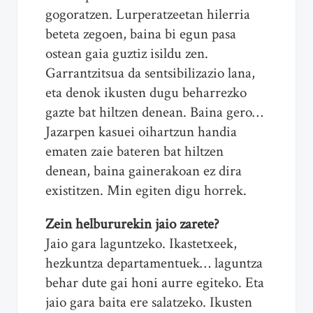
gogoratzen. Lurperatzeetan hilerria
beteta zegoen, baina bi egun pasa
ostean gaia guztiz isildu zen.
Garrantzitsua da sentsibilizazio lana,
eta denok ikusten dugu beharrezko
gazte bat hiltzen denean. Baina gero…
Jazarpen kasuei oihartzun handia
ematen zaie bateren bat hiltzen
denean, baina gainerakoan ez dira
existitzen. Min egiten digu horrek.
Zein helbururekin jaio zarete?
Jaio gara laguntzeko. Ikastetxeek,
hezkuntza departamentuek… laguntza
behar dute gai honi aurre egiteko. Eta
jaio gara baita ere salatzeko. Ikusten