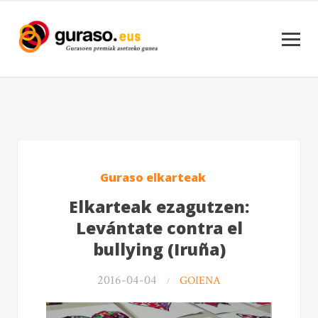
Guraso elkarteak
Elkarteak ezagutzen:
Levántate contra el
bullying (Iruña)
2016-04-04
GOIENA