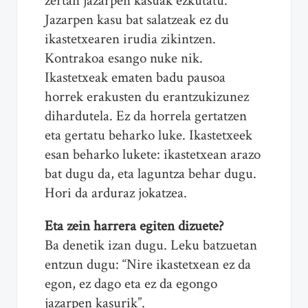
zertan jazarpen kasuak ezkutatu.
Jazarpen kasu bat salatzeak ez du
ikastetxearen irudia zikintzen.
Kontrakoa esango nuke nik.
Ikastetxeak ematen badu pausoa
horrek erakusten du erantzukizunez
dihardutela. Ez da horrela gertatzen
eta gertatu beharko luke. Ikastetxeek
esan beharko lukete: ikastetxean arazo
bat dugu da, eta laguntza behar dugu.
Hori da arduraz jokatzea.
Eta zein harrera egiten dizuete?
Ba denetik izan dugu. Leku batzuetan
entzun dugu: “Nire ikastetxean ez da
egon, ez dago eta ez da egongo
jazarpen kasurik”.