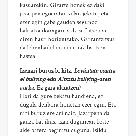
kasuarekin. Gizarte honek ez daki
jazarpen egoeratan zelan jokatu, eta
ezer egin gabe gauden segundo
bakoitza ikaragarria da sufritzen ari
diren haur horientzako. Garrantzitsua
da lehenbailehen neurriak hartzen
hastea.
Izenari buruz bi hitz.
Levántate contra
el bullying
edo
Altxatu bullying-aren
aurka
. Ez gara altxatzen?
Hori da gure bekatu handiena, ez
dugula denbora honetan ezer egin. Eta
niri buruz ere ari naiz. Jazarpena da
gauza bat ikusi izan dugunean beste
alde batera begiratu duguna. Isildu