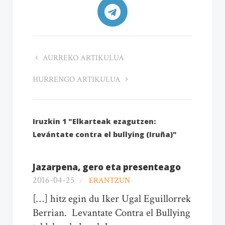
AURREKO ARTIKULUA
HURRENGO ARTIKULUA
Iruzkin 1 "Elkarteak ezagutzen:
Levántate contra el bullying (Iruña)"
Jazarpena, gero eta presenteago
2016-04-25
ERANTZUN
[…] hitz egin du Iker Ugal Eguillorrek
Berrian. Levantate Contra el Bullying