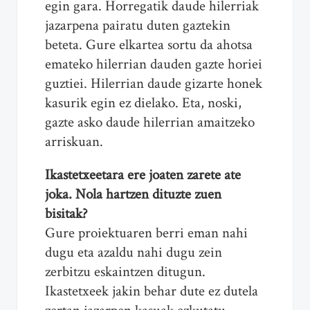
egin gara. Horregatik daude hilerriak
jazarpena pairatu duten gaztekin
beteta. Gure elkartea sortu da ahotsa
emateko hilerrian dauden gazte horiei
guztiei. Hilerrian daude gizarte honek
kasurik egin ez dielako. Eta, noski,
gazte asko daude hilerrian amaitzeko
arriskuan.
Ikastetxeetara ere joaten zarete ate
joka. Nola hartzen dituzte zuen
bisitak?
Gure proiektuaren berri eman nahi
dugu eta azaldu nahi dugu zein
zerbitzu eskaintzen ditugun.
Ikastetxeek jakin behar dute ez dutela