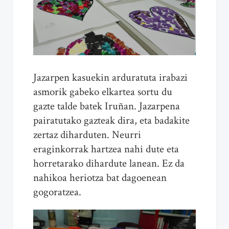
Jazarpen kasuekin arduratuta irabazi
asmorik gabeko elkartea sortu du
gazte talde batek Iruñan. Jazarpena
pairatutako gazteak dira, eta badakite
zertaz diharduten. Neurri
eraginkorrak hartzea nahi dute eta
horretarako dihardute lanean. Ez da
nahikoa heriotza bat dagoenean
gogoratzea.