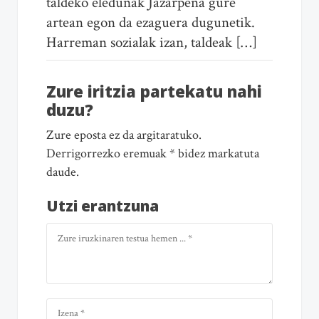
taldeko eledunak Jazarpena gure
artean egon da ezaguera dugunetik.
Harreman sozialak izan, taldeak […]
Zure iritzia partekatu nahi
duzu?
Zure eposta ez da argitaratuko.
Derrigorrezko eremuak * bidez markatuta
daude.
Utzi erantzuna