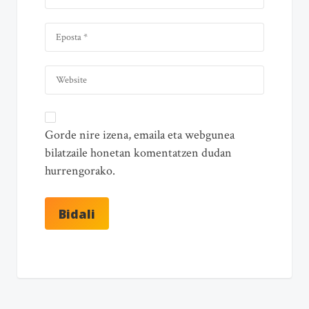
Gorde nire izena, emaila eta webgunea
bilatzaile honetan komentatzen dudan
hurrengorako.