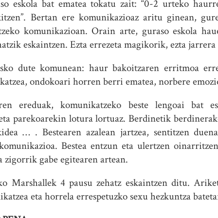
aso eskola bat ematea tokatu zait: “0-2 urteko haurre
kitzen”. Bertan ere komunikazioaz aritu ginean, gur
ltzeko komunikazioan. Orain arte, guraso eskola hau
atzik eskaintzen. Ezta errezeta magikorik, ezta jarrer
asko dute komunean: haur bakoitzaren erritmoa erres
ikatzea, ondokoari horren berri ematea, norbere emozi
ren ereduak, komunikatzeko beste lengoai bat e
eta parekoarekin lotura lortuaz. Berdinetik berdiner
ankidea … . Bestearen azalean jartzea, sentitzen duen
 komunikazioa. Bestea entzun eta ulertzen oinarritz
a zigorrik gabe egitearen artean.
 Marshallek 4 pausu zehatz eskaintzen ditu. Ariket
ikatzea eta horrela errespetuzko sexu hezkuntza bateta