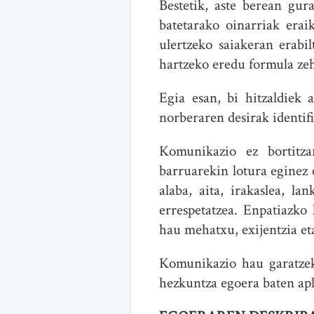
Bestetik, aste berean gur
batetarako oinarriak erai
ulertzeko saiakeran erabi
hartzeko eredu formula zeh
Egia esan, bi hitzaldiek 
norberaren desirak identif
Komunikazio ez bortitza
barruarekin lotura eginez 
alaba, aita, irakaslea, l
errespetatzea. Enpatiazko
hau mehatxu, exijentzia et
Komunikazio hau garatzeko
hezkuntza egoera baten apl