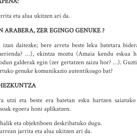
PENA:
rrita eta alua ukitzen ari da.
N ARABERA, ZER EGINGO GENUKE ?
izan daitezke; bere arreta beste leku batetara bid
merienda? …), ekintza moztu (Amaia kendu eskua h
iodun galderak egin (zer gertatzen zaizu hor? …). Guz
lortuko genuke komunikazio autentikoago bat?
 HEZKUNTZA
ra utzi eta beste era batetan esku hartzen saiatuk
soak egoera honi aplikatzen.
alik eta objektiboen deskribatuko dugu.
urrean jarrita eta alua ukitzen ari da.