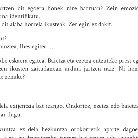
rtzen dit egoera honek nire barruan? Zein emozio
na identifikatu.
dit alaba horrela ikusteak. Zer egin ez dakit.
ut?
moztea. Ihes egitea …
abe eskaera egitea. Baietza eta ezetza entzuteko prest e
zen ikusten zaitudanean urduri jartzen naiz. Ni he
le zenuke?
la exijentzia bat izango. Ondorioz, ezetza edo baietz
har dugu.
untza ez dela hezkuntza orokorretik aparte dagoe
 a eta ez drogetarako jarrera bat izaten edo sexuali