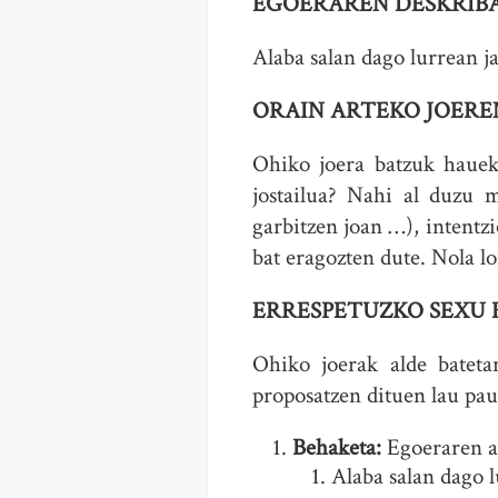
EGOERAREN DESKRIBA
Alaba salan dago lurrean ja
ORAIN ARTEKO JOERE
Ohiko joera batzuk hauek 
jostailua? Nahi al duzu 
garbitzen joan …), intentz
bat eragozten dute. Nola 
ERRESPETUZKO SEXU
Ohiko joerak alde bateta
proposatzen dituen lau pau
Behaketa:
Egoeraren ah
Alaba salan dago l