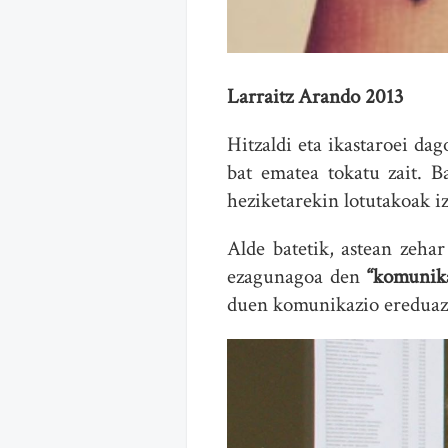
Larraitz Arando 2013
Hitzaldi eta ikastaroei dag
bat ematea tokatu zait. B
heziketarekin lotutakoak iz
Alde batetik, astean zeha
ezagunagoa den
“komunika
duen komunikazio ereduaz a