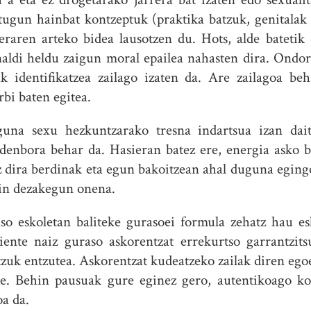
ditugun hainbat kontzeptuk (praktika batzuk, genitala
eraren arteko bidea lausotzen du. Hots, alde batetik 
naldi heldu zaigun moral epailea nahasten dira. Ondor
 identifikatzea zailago izaten da. Are zailagoa beh
rbi baten egitea.
guna sexu hezkuntzarako tresna indartsua izan dai
 denbora behar da. Hasieran batez ere, energia asko b
 dira berdinak eta egun bakoitzean ahal duguna eging
in dezakegun onena.
 eskoletan baliteke gurasoei formula zehatz hau es
iente naiz guraso askorentzat errekurtso garrantzitsu
zuk entzutea. Askorentzat kudeatzeko zailak diren ego
eke. Behin pausuak gure eginez gero, autentikoago 
a da.