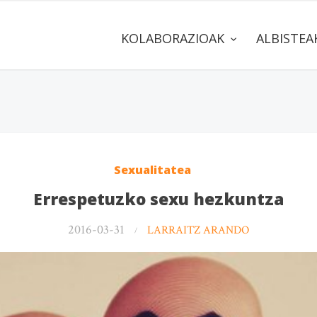
KOLABORAZIOAK
ALBISTE
Sexualitatea
Errespetuzko sexu hezkuntza
2016-03-31
LARRAITZ ARANDO