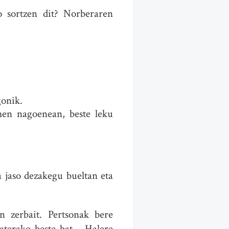
 sortzen dit? Norberaren
gonik.
men nagoenean, beste leku
a jaso dezakegu bueltan eta
n zerbait. Pertsonak bere
taterako beste bat… Halere