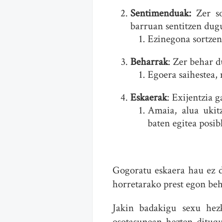
Sentimenduak:
Zer so
barruan sentitzen dugu
Ezinegona sortzen 
Beharrak
: Zer behar d
Egoera saihestea, 
Eskaerak
: Exijentzia g
Amaia, alua ukit
baten egitea posib
Gogoratu eskaera hau ez de
horretarako prest egon be
Jakin badakigu sexu hezk
osotasunean hezten ditugu