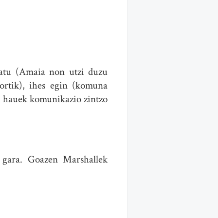
eratu (Amaia non utzi duzu
ortik), ihes egin (komuna
ti hauek komunikazio zintzo
o gara. Goazen Marshallek