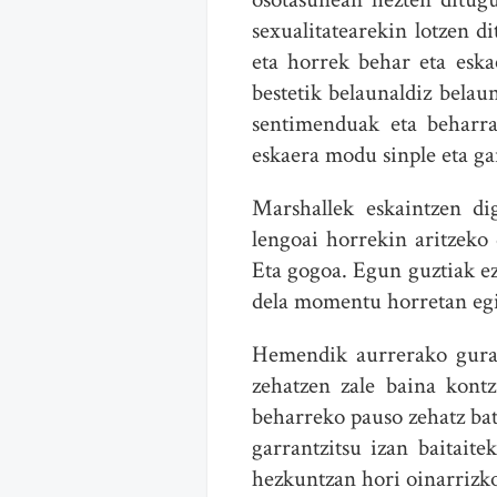
sexualitatearekin lotzen 
eta horrek behar eta eska
bestetik belaunaldiz belau
sentimenduak eta beharrak
eskaera modu sinple eta ga
Marshallek eskaintzen di
lengoai horrekin aritzeko
Eta gogoa. Egun guztiak ez
dela momentu horretan eg
Hemendik aurrerako guraso
zehatzen zale baina kontz
beharreko pauso zehatz bat
garrantzitsu izan baitait
hezkuntzan hori oinarrizko