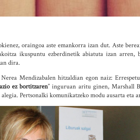
okienez, oraingoa aste emankorra izan dut. Aste berean
akoitza ikuspuntu ezberdinetik abiatuta izan arren, 
an dira.
r Nerea Mendizabalen hitzaldian egon naiz: Errespe
zio ez bortitzaren
” inguruan aritu ginen, Marshall 
legia. Pertsonalki komunikatzeko modu ausarta eta ard