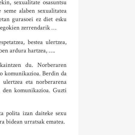
kin, sexualitate osasuntsu
e seme alaben sexualitatea
etan gurasoei ez diet esku
a egokien zerrendarik …
petatzea, bestea ulertzea,
oen ardura hartzea, ….
skaintzen du. Norberaren
ako komunikazioa. Berdin da
a ulertzea eta norberarena
en den komunikazioa. Guzti
a polita izan daiteke sexu
ra bidean urratsak ematea.