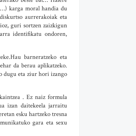
k …) karga moral handia du
diskurtso aurrerakoiak eta
ioz, guri sortzen zaizkigun
arra identifikatu ondoren,
teke.Hau barneratzeko eta
ehar da berau aplikatzeko.
o dugu eta ziur hori izango
kaintzea . Ez naiz formula
a izan daitekeela jarraitu
eretan esku hartzeko tresna
komunikatuko gara eta sexu