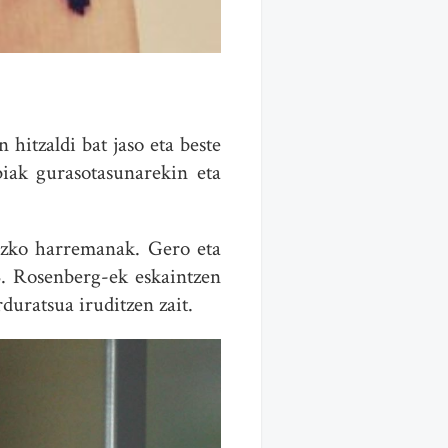
 hitzaldi bat jaso eta beste
biak gurasotasunarekin eta
tuzko harremanak. Gero eta
B. Rosenberg-ek eskaintzen
uratsua iruditzen zait.