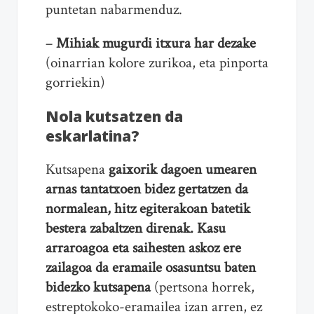
puntetan nabarmenduz.
–
Mihiak mugurdi itxura har dezake
(oinarrian kolore zurikoa, eta pinporta
gorriekin)
Nola kutsatzen da
eskarlatina?
Kutsapena
gaixorik dagoen umearen
arnas tantatxoen bidez
gertatzen da
normalean, hitz egiterakoan batetik
bestera zabaltzen direnak. Kasu
arraroagoa eta saihesten askoz ere
zailagoa da eramaile osasuntsu baten
bidezko kutsapena
(pertsona horrek,
estreptokoko-eramailea izan arren, ez