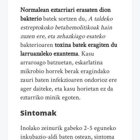
Normalean eztarriari erasaten dion
bakterio
batek sortzen du,
A taldeko
estreptokoko betahemolitikoak hain
zuzen ere, eta zehazkiago esateko
bakterioaren
toxina batek eragiten du
larruazaleko
exantema
. Kasu
arraroago batzuetan, eskarlatina
mikrobio horrek berak eragindako
zauri baten infekzioaren ondorioz ere
ager daiteke, eta kasu horietan ez da
eztarriko minik egoten.
Sintomak
Inolako zeinurik gabeko 2-5 eguneko
inkubazio-aldi baten ostean, sintoma