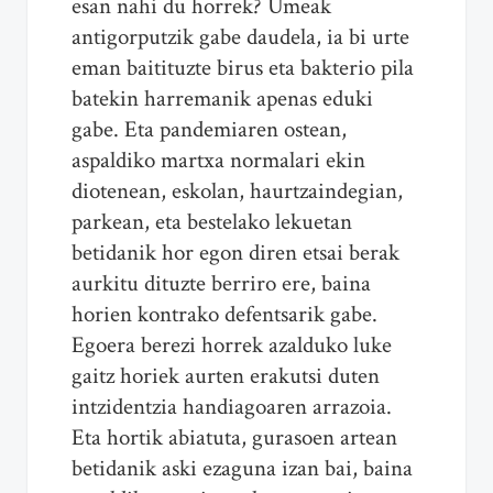
esan nahi du horrek? Umeak
antigorputzik gabe daudela, ia bi urte
eman baitituzte birus eta bakterio pila
batekin harremanik apenas eduki
gabe. Eta pandemiaren ostean,
aspaldiko martxa normalari ekin
diotenean, eskolan, haurtzaindegian,
parkean, eta bestelako lekuetan
betidanik hor egon diren etsai berak
aurkitu dituzte berriro ere, baina
horien kontrako defentsarik gabe.
Egoera berezi horrek azalduko luke
gaitz horiek aurten erakutsi duten
intzidentzia handiagoaren arrazoia.
Eta hortik abiatuta, gurasoen artean
betidanik aski ezaguna izan bai, baina