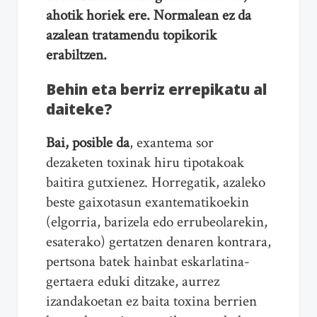
ahotik horiek ere. Normalean ez da
azalean tratamendu topikorik
erabiltzen.
Behin eta berriz errepikatu al
daiteke?
Bai, posible da
, exantema sor
dezaketen toxinak hiru tipotakoak
baitira gutxienez. Horregatik, azaleko
beste gaixotasun exantematikoekin
(elgorria, barizela edo errubeolarekin,
esaterako) gertatzen denaren kontrara,
pertsona batek hainbat eskarlatina-
gertaera eduki ditzake, aurrez
izandakoetan ez baita toxina berrien