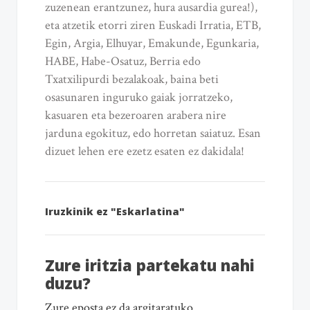
zuzenean erantzunez, hura ausardia gurea!),
eta atzetik etorri ziren Euskadi Irratia, ETB,
Egin, Argia, Elhuyar, Emakunde, Egunkaria,
HABE, Habe-Osatuz, Berria edo
Txatxilipurdi bezalakoak, baina beti
osasunaren inguruko gaiak jorratzeko,
kasuaren eta bezeroaren arabera nire
jarduna egokituz, edo horretan saiatuz. Esan
dizuet lehen ere ezetz esaten ez dakidala!
Iruzkinik ez "Eskarlatina"
Zure iritzia partekatu nahi
duzu?
Zure eposta ez da argitaratuko.