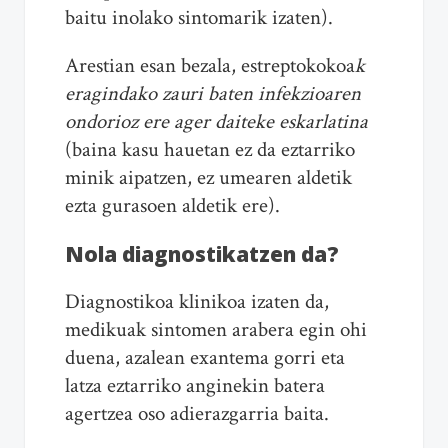
baitu inolako sintomarik izaten).
Arestian esan bezala, estreptokokoa
k
eragindako zauri baten infekzioaren
ondorioz ere ager daiteke eskarlatina
(baina kasu hauetan ez da eztarriko
minik aipatzen, ez umearen aldetik
ezta gurasoen aldetik ere).
Nola diagnostikatzen da?
Diagnostikoa klinikoa izaten da,
medikuak sintomen arabera egin ohi
duena, azalean exantema gorri eta
latza eztarriko anginekin batera
agertzea oso adierazgarria baita.