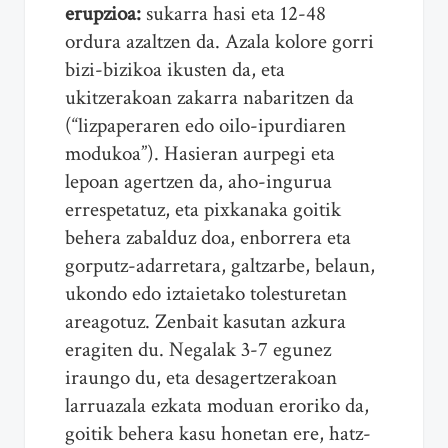
erupzioa:
sukarra hasi eta 12-48
ordura azaltzen da. Azala kolore gorri
bizi-bizikoa ikusten da, eta
ukitzerakoan zakarra nabaritzen da
(“lizpaperaren edo oilo-ipurdiaren
modukoa”). Hasieran aurpegi eta
lepoan agertzen da, aho-ingurua
errespetatuz, eta pixkanaka goitik
behera zabalduz doa, enborrera eta
gorputz-adarretara, galtzarbe, belaun,
ukondo edo iztaietako tolesturetan
areagotuz. Zenbait kasutan azkura
eragiten du. Negalak 3-7 egunez
iraungo du, eta desagertzerakoan
larruazala ezkata moduan eroriko da,
goitik behera kasu honetan ere, hatz-