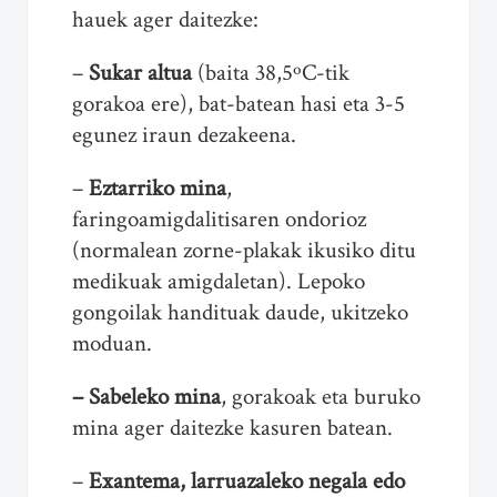
hauek ager daitezke:
–
Sukar altua
(baita 38,5ºC-tik
gorakoa ere), bat-batean hasi eta 3-5
egunez iraun dezakeena.
–
Eztarriko mina
,
faringoamigdalitisaren ondorioz
(normalean zorne-plakak ikusiko ditu
medikuak amigdaletan). Lepoko
gongoilak handituak daude, ukitzeko
moduan.
– Sabeleko mina
, gorakoak eta buruko
mina ager daitezke kasuren batean.
–
Exantema, larruazaleko negala edo