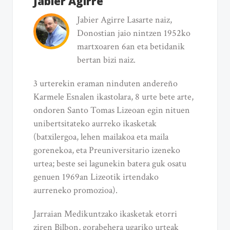
Jabier Agirre
Jabier Agirre Lasarte naiz,
Donostian jaio nintzen 1952ko
martxoaren 6an eta betidanik
bertan bizi naiz.
3 urterekin eraman ninduten andereño
Karmele Esnalen ikastolara, 8 urte bete arte,
ondoren Santo Tomas Lizeoan egin nituen
unibertsitateko aurreko ikasketak
(batxilergoa, lehen mailakoa eta maila
gorenekoa, eta Preuniversitario izeneko
urtea; beste sei lagunekin batera guk osatu
genuen 1969an Lizeotik irtendako
aurreneko promozioa).
Jarraian Medikuntzako ikasketak etorri
ziren Bilbon, gorabehera ugariko urteak