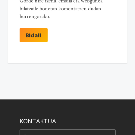
Gorde nire izena, emaila eta webgunea
bilatzaile honetan komentatzen dudan
hurrengorako.
KONTAKTUA