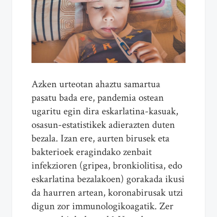
Azken urteotan ahaztu samartua
pasatu bada ere, pandemia ostean
ugaritu egin dira eskarlatina-kasuak,
osasun-estatistikek adierazten duten
bezala. Izan ere, aurten birusek eta
bakterioek eragindako zenbait
infekzioren (gripea, bronkiolitisa, edo
eskarlatina bezalakoen) gorakada ikusi
da haurren artean, koronabirusak utzi
digun zor immunologikoagatik. Zer