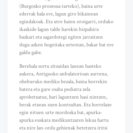
(Burgosko prozesua tarteko), baina urte
ederrak hala ere, lagun giro bikainean
egindakoak. Eta utre haien oroigarri, orduko
ikaskide lagun talde harekin bizpahiru
bazkari eta sagardotegi egiten jarraitzen
dugu azken hogeitaka urteotan, bakar bat ere
galdu gabe.
Berehala sortu zitzaidan lanean hasteko
aukera, Antiguoko anbulatorioan aurrena,
oheburuko mediku bezala, baina horrekin
batera eta gure osaba pediatra zela
aprobetxatuz, hari laguntzen hasi nintzen,
berak etxean zuen kontsultan. Eta horrelaxe
egin nituen urte mordoska bat, apurka-
apurka euskara medikuntzaren lekua hartu
eta nire lan-ordu gehienak betetzera iritsi