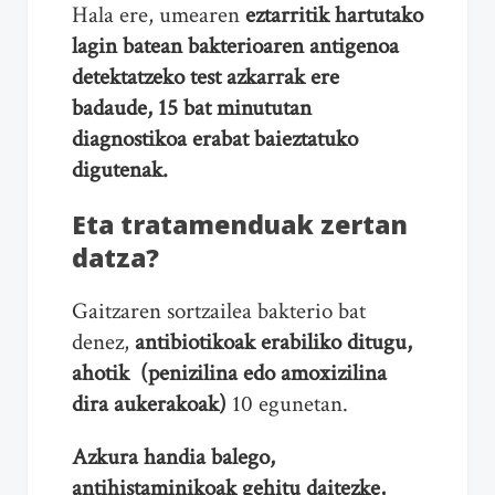
Hala ere, umearen
eztarritik hartutako
lagin batean bakterioaren antigenoa
detektatzeko test azkarrak ere
badaude, 15 bat minututan
diagnostikoa erabat baieztatuko
digutenak.
Eta tratamenduak zertan
datza?
Gaitzaren sortzailea bakterio bat
denez,
antibiotikoak erabiliko ditugu,
ahotik
(penizilina edo amoxizilina
dira aukerakoak)
10 egunetan.
Azkura handia balego,
antihistaminikoak gehitu daitezke,