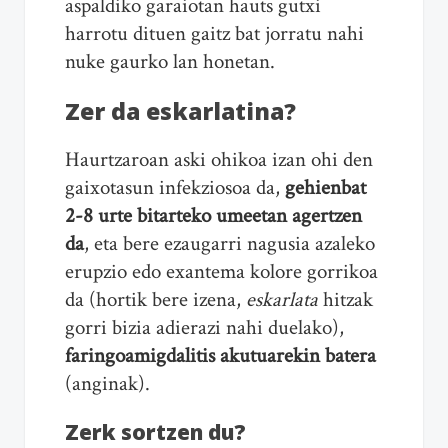
aspaldiko garaiotan hauts gutxi
harrotu dituen gaitz bat jorratu nahi
nuke gaurko lan honetan.
Zer da eskarlatina?
Haurtzaroan aski ohikoa izan ohi den
gaixotasun infekziosoa da,
gehienbat
2-8 urte bitarteko umeetan
agertzen
da
, eta bere ezaugarri nagusia azaleko
erupzio edo exantema kolore gorrikoa
da (hortik bere izena,
eskarlata
hitzak
gorri bizia adierazi nahi duelako),
faringoamigdalitis akutuarekin batera
(anginak).
Zerk sortzen du?