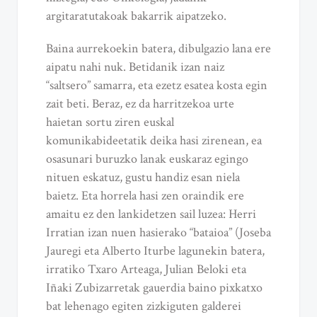
argitaratutakoak bakarrik aipatzeko.
Baina aurrekoekin batera, dibulgazio lana ere
aipatu nahi nuk. Betidanik izan naiz
“saltsero” samarra, eta ezetz esatea kosta egin
zait beti. Beraz, ez da harritzekoa urte
haietan sortu ziren euskal
komunikabideetatik deika hasi zirenean, ea
osasunari buruzko lanak euskaraz egingo
nituen eskatuz, gustu handiz esan niela
baietz. Eta horrela hasi zen oraindik ere
amaitu ez den lankidetzen sail luzea: Herri
Irratian izan nuen hasierako “bataioa” (Joseba
Jauregi eta Alberto Iturbe lagunekin batera,
irratiko Txaro Arteaga, Julian Beloki eta
Iñaki Zubizarretak gauerdia baino pixkatxo
bat lehenago egiten zizkiguten galderei