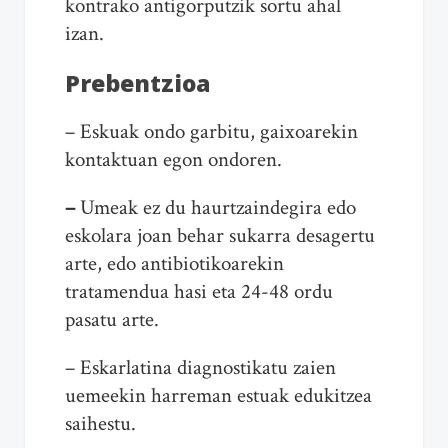
kontrako antigorputzik sortu ahal
izan.
Prebentzioa
– Eskuak ondo garbitu, gaixoarekin
kontaktuan egon ondoren.
–
Umeak ez du haurtzaindegira edo
eskolara joan behar sukarra desagertu
arte, edo antibiotikoarekin
tratamendua hasi eta 24-48 ordu
pasatu arte.
– Eskarlatina diagnostikatu zaien
uemeekin harreman estuak edukitzea
saihestu.