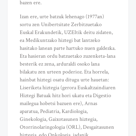
bazen ere.
Izan ere, urte batzuk lehenago (1977an)
sortu zen Unibertsitate Zerbitzuetako
Euskal Erakundetik, UZEItik deitu zidaten,
ea Medikuntzako hiztegi bat lantzeko
hasitako lanean parte hartuko nuen galdezka.
Eta hasieran ordu batzuetako zuzenketa-lana
besterik ez zena, arduraldi osoko lana
bilakatu zen urteen poderioz. Eta horrela,
hainbat hiztegi osatu ditugu urte hauetan:
Liseriketa hiztegia (gerora Euskaltzaindiaren
Hiztegi Batuak hitz hori ukatu eta Digestio
mailegua hobetsi bazuen ere), Arnas
aparatua, Pediatria, Kardiologia,
Ginekologia, Gaixotasunen hiztegia,
Otorrinolaringologia (ORL), Desgaitasunen
hiztegia, edo Onkologia, jadanik