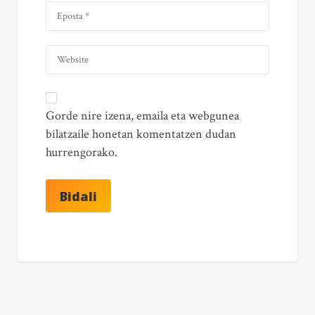
Gorde nire izena, emaila eta webgunea
bilatzaile honetan komentatzen dudan
hurrengorako.