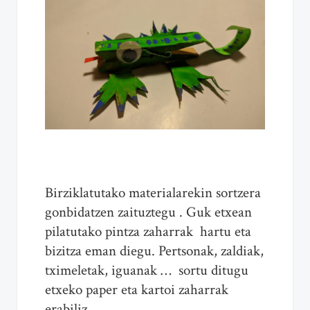
Birziklatutako materialarekin sortzera
gonbidatzen zaituztegu . Guk etxean
pilatutako pintza zaharrak hartu eta
bizitza eman diegu. Pertsonak, zaldiak,
tximeletak, iguanak … sortu ditugu
etxeko paper eta kartoi zaharrak
erabiliz.