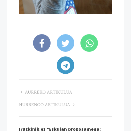
AURREKO ARTIKULUA
HURRENGO ARTIKULUA
Iruzkinik ez "Eskulan proposamena: