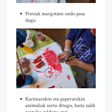
Pintzak margotzen ondo pasa
dugu
Kartoiarekin eta paperarekin
animaliak sortu ditugu, baita zaldi
gaineko zalduna ere!