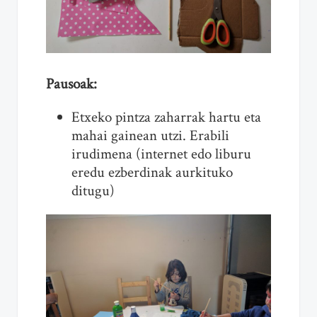
Pausoak:
Etxeko pintza zaharrak hartu eta
mahai gainean utzi. Erabili
irudimena (internet edo liburu
eredu ezberdinak aurkituko
ditugu)