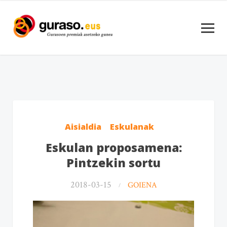
Aisialdia
Eskulanak
Eskulan proposamena:
Pintzekin sortu
2018-03-15
GOIENA