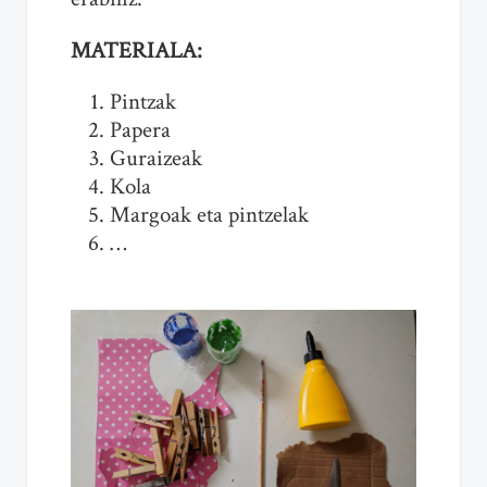
MATERIALA:
Pintzak
Papera
Guraizeak
Kola
Margoak eta pintzelak
…