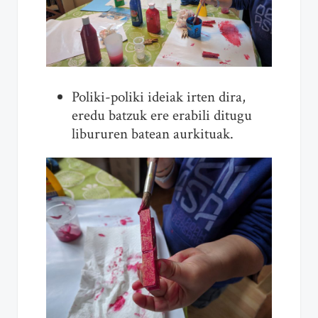
Poliki-poliki ideiak irten dira,
eredu batzuk ere erabili ditugu
libururen batean aurkituak.