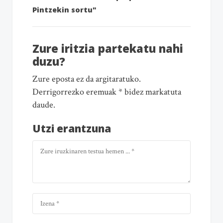
Pintzekin sortu"
Zure iritzia partekatu nahi
duzu?
Zure eposta ez da argitaratuko.
Derrigorrezko eremuak * bidez markatuta
daude.
Utzi erantzuna