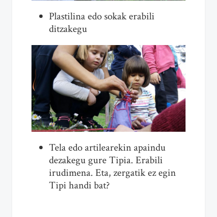
Plastilina edo sokak erabili
ditzakegu
Tela edo artilearekin apaindu
dezakegu gure Tipia. Erabili
irudimena. Eta, zergatik ez egin
Tipi handi bat?