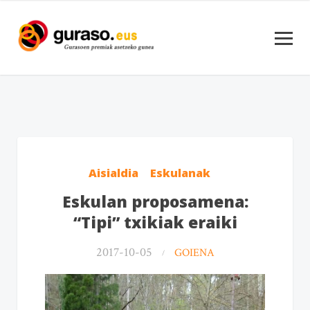
Aisialdia
Eskulanak
Eskulan proposamena:
“Tipi” txikiak eraiki
2017-10-05
GOIENA