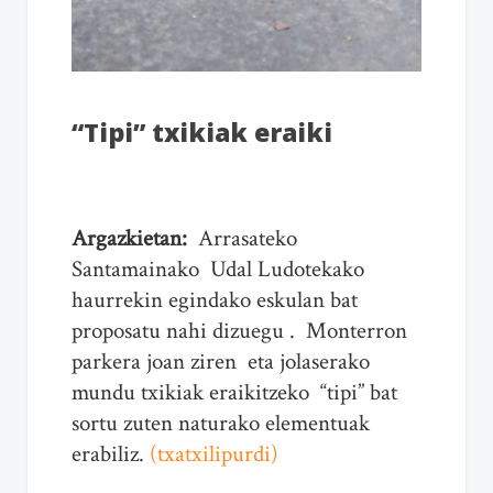
“Tipi” txikiak eraiki
Argazkietan:
Arrasateko
Santamainako Udal Ludotekako
haurrekin egindako eskulan bat
proposatu nahi dizuegu . Monterron
parkera joan ziren eta jolaserako
mundu txikiak eraikitzeko “tipi” bat
sortu zuten naturako elementuak
erabiliz.
(txatxilipurdi)