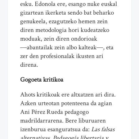
esku. Edonola ere, esango nuke euskal
gizartean ikerketa sendo bat beharko
genukeela, ezagutzeko hemen zein
diren metodologia hori kudeatzeko
moduak, zein diren ondorioak
―
abantailak zein albo kalteak
―
, eta
zer den profesionalak ikusten ari
direna.
Gogoeta kritikoa
Ahots kritikoak ere altxatzen ari dira.
Azken urteotan potenteena da agian
Ani Pérez Rueda pedagogo
madrildarrarena. Bere liburuaren
izenburua esanguratsua da:
Las falsas
alternativas. Pedagogía libertaria y