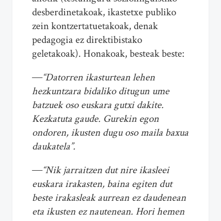
desberdinetakoak, ikastetxe publiko
zein kontzertatuetakoak, denak
pedagogia ez direktibistako
geletakoak). Honakoak, besteak beste:
―“Datorren ikasturtean lehen
hezkuntzara bidaliko ditugun ume
batzuek oso euskara gutxi dakite.
Kezkatuta gaude. Gurekin egon
ondoren, ikusten dugu oso maila baxua
daukatela”.
―“Nik jarraitzen dut nire ikasleei
euskara irakasten, baina egiten dut
beste irakasleak aurrean ez daudenean
eta ikusten ez nautenean. Hori hemen