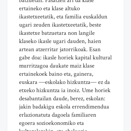
batzuetan. Pasatzen ari da klase
ertaineko eta klase altuko
ikastetxeetatik, eta familia euskaldun
ugari zeuden ikastetxeetatik, beste
ikastetxe batzuetara non langile
klaseko ikasle ugari dauden, haien
artean atzerritar jatorrikoak. Esan
gabe doa: ikasle horiek kapital kultural
murritzagoa daukate maiz klase
ertainekoek baino eta, gainera,
euskara ―eskolako hizkuntza― ez da
etxeko hizkuntza ia inoiz. Ume horiek
desabantailan daude, berez, eskolan:
jakin badakigu eskola errendimendua
erlazionatuta dagoela familiaren
egoera sozioekonomiko eta