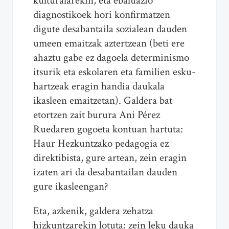
kulturalarekin, eta ebaluazio
diagnostikoek hori konfirmatzen
digute desabantaila sozialean dauden
umeen emaitzak aztertzean (beti ere
ahaztu gabe ez dagoela determinismo
itsurik eta eskolaren eta familien esku-
hartzeak eragin handia daukala
ikasleen emaitzetan). Galdera bat
etortzen zait burura Ani Pérez
Ruedaren gogoeta kontuan hartuta:
Haur Hezkuntzako pedagogia ez
direktibista, gure artean, zein eragin
izaten ari da desabantailan dauden
gure ikasleengan?
Eta, azkenik, galdera zehatza
hizkuntzarekin lotuta: zein leku dauka