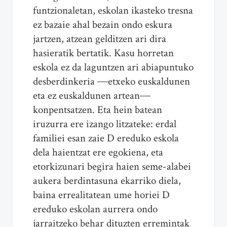
funtzionaletan, eskolan ikasteko tresna
ez bazaie ahal bezain ondo eskura
jartzen, atzean gelditzen ari dira
hasieratik bertatik. Kasu horretan
eskola ez da laguntzen ari abiapuntuko
desberdinkeria ―etxeko euskaldunen
eta ez euskaldunen artean―
konpentsatzen. Eta hein batean
iruzurra ere izango litzateke: erdal
familiei esan zaie D ereduko eskola
dela haientzat ere egokiena, eta
etorkizunari begira haien seme-alabei
aukera berdintasuna ekarriko diela,
baina errealitatean ume horiei D
ereduko eskolan aurrera ondo
jarraitzeko behar dituzten erremintak