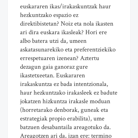
euskararen ikas/irakaskuntzak haur
hezkuntzako espazio ez
direktibistetan? Noiz eta nola ikasten
ari dira euskara ikasleak? Hori ere
albo batera utzi da, umeen
askatasunarekiko eta preferentziekiko
errespetuaren izenean? Aztertu
dezagun gaia ganoraz gure
ikastetxeetan. Euskararen
irakaskuntza ez bada intentzionala,
haur hezkuntzako irakasleek ez badute
jokatzen hizkuntza irakasle moduan
(horretarako denborak, guneak eta
estrategiak propio erabilita), ume
batzuen desabantaila areagotuko da.
Areagotzen ari da, izan ere: termino