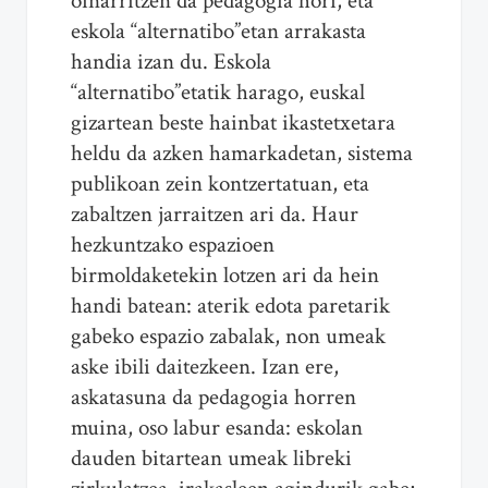
oinarritzen da pedagogia hori, eta
eskola “alternatibo”etan arrakasta
handia izan du. Eskola
“alternatibo”etatik harago, euskal
gizartean beste hainbat ikastetxetara
heldu da azken hamarkadetan, sistema
publikoan zein kontzertatuan, eta
zabaltzen jarraitzen ari da. Haur
hezkuntzako espazioen
birmoldaketekin lotzen ari da hein
handi batean: aterik edota paretarik
gabeko espazio zabalak, non umeak
aske ibili daitezkeen. Izan ere,
askatasuna da pedagogia horren
muina, oso labur esanda: eskolan
dauden bitartean umeak libreki