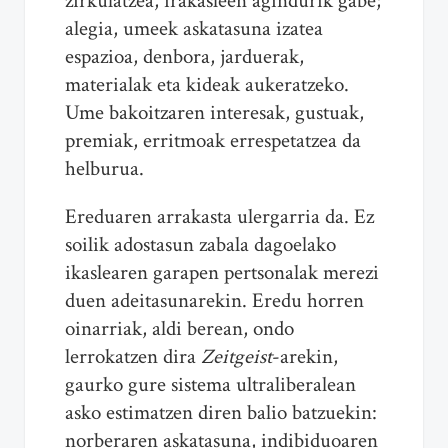
zirkulatzea, irakasleen agindurik gabe;
alegia, umeek askatasuna izatea
espazioa, denbora, jarduerak,
materialak eta kideak aukeratzeko.
Ume bakoitzaren interesak, gustuak,
premiak, erritmoak errespetatzea da
helburua.
Ereduaren arrakasta ulergarria da. Ez
soilik adostasun zabala dagoelako
ikaslearen garapen pertsonalak merezi
duen adeitasunarekin. Eredu horren
oinarriak, aldi berean, ondo
lerrokatzen dira
Zeitgeist
-arekin,
gaurko gure sistema ultraliberalean
asko estimatzen diren balio batzuekin:
norberaren askatasuna, indibiduoaren