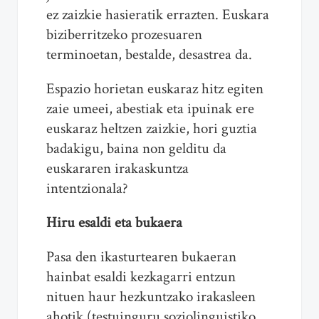
ez zaizkie hasieratik errazten. Euskara
biziberritzeko prozesuaren
terminoetan, bestalde, desastrea da.
Espazio horietan euskaraz hitz egiten
zaie umeei, abestiak eta ipuinak ere
euskaraz heltzen zaizkie, hori guztia
badakigu, baina non gelditu da
euskararen irakaskuntza
intentzionala?
Hiru esaldi eta bukaera
Pasa den ikasturtearen bukaeran
hainbat esaldi kezkagarri entzun
nituen haur hezkuntzako irakasleen
ahotik (testuinguru soziolinguistiko