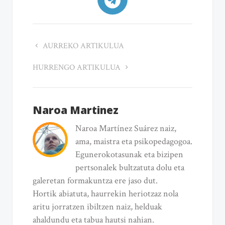
AURREKO ARTIKULUA
HURRENGO ARTIKULUA
Naroa Martinez
Naroa Martínez Suárez naiz,
ama, maistra eta psikopedagogoa.
Egunerokotasunak eta bizipen
pertsonalek bultzatuta dolu eta
galeretan formakuntza ere jaso dut.
Hortik abiatuta, haurrekin heriotzaz nola
aritu jorratzen ibiltzen naiz, helduak
ahaldundu eta tabua hautsi nahian.