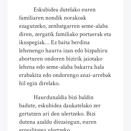
Eskubidea dutelako euren
familiaren nondik norakoak
ezagutzeko, zenbatgarren seme-alaba
diren, zergatik familiako portaerak eta
ikuspegiak… Ez baita berdina
lehenengo haurra izan edo bizpahiru
aborturen ondoren bizirik jaiotako
lehena edo seme-alaba bakarra hala
erabakita edo ondorengo anai-arrebak
hil egin direlako.
Haurdunaldia bizi baldin
badute, eskubidea daukatelako zer
gertatzen ari den ulertzeko. Bizi
dutena azaldu diezaiegun, euren
errealitatea ulertzeko.