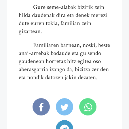
Gure seme-alabak bizirik zein
hilda daudenak dira eta denek merezi
dute euren tokia, familian zein
gizartean.
Familiaren barnean, noski, beste
anai-arrebak badaude eta gu sendo
gaudenean horretaz hitz egitea oso
aberasgarria izango da, bizitza zer den
eta nondik datozen jakin dezaten.