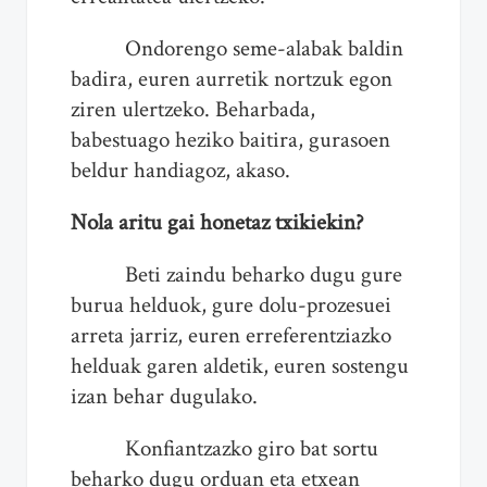
Ondorengo seme-alabak baldin
badira, euren aurretik nortzuk egon
ziren ulertzeko. Beharbada,
babestuago heziko baitira, gurasoen
beldur handiagoz, akaso.
Nola aritu gai honetaz txikiekin?
Beti zaindu beharko dugu gure
burua helduok, gure dolu-prozesuei
arreta jarriz, euren erreferentziazko
helduak garen aldetik, euren sostengu
izan behar dugulako.
Konfiantzazko giro bat sortu
beharko dugu orduan eta etxean