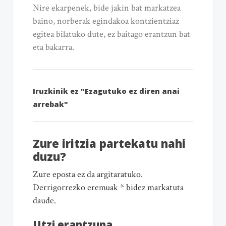
Nire ekarpenek, bide jakin bat markatzea
baino, norberak egindakoa kontzientziaz
egitea bilatuko dute, ez baitago erantzun bat
eta bakarra.
Iruzkinik ez "Ezagutuko ez diren anai
arrebak"
Zure iritzia partekatu nahi
duzu?
Zure eposta ez da argitaratuko.
Derrigorrezko eremuak * bidez markatuta
daude.
Utzi erantzuna