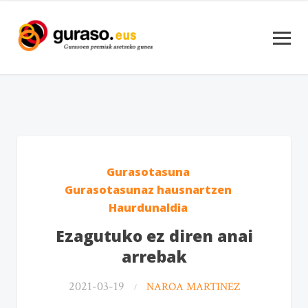
Gurasotasuna
Gurasotasunaz hausnartzen
Haurdunaldia
Ezagutuko ez diren anai
arrebak
2021-03-19
NAROA MARTINEZ