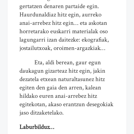
gertatzen denaren partaide egin.
Haurdunaldiaz hitz egin, aurreko
anai-arrebez hitz egin… eta askotan
horretarako euskarri materialak oso
lagungarri izan daitezke: ekografiak,
jostailutxoak, oroimen-argazkiak…
Eta, aldi berean, gaur egun
daukagun gizarteaz hitz egin, jakin
dezatela etxean naturaltasunez hitz
egiten den gaia den arren, kalean
hildako euren anai-arrebez hitz
egitekotan, akaso erantzun desegokiak
jaso ditzaketelako.
Laburbilduz…