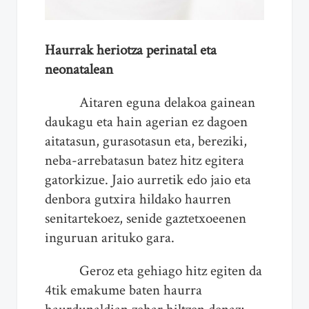
Haurrak heriotza perinatal eta
neonatalean
Aitaren eguna delakoa gainean
daukagu eta hain agerian ez dagoen
aitatasun, gurasotasun eta, bereziki,
neba-arrebatasun batez hitz egitera
gatorkizue. Jaio aurretik edo jaio eta
denbora gutxira hildako haurren
senitartekoez, senide gaztetxoeenen
inguruan arituko gara.
Geroz eta gehiago hitz egiten da
4tik emakume baten haurra