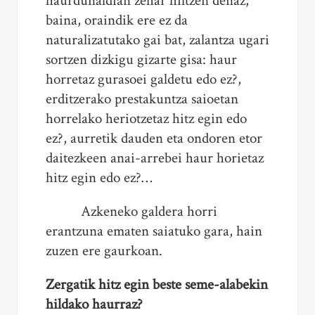
haurdunaldian zehar hiltzen denaz;
baina, oraindik ere ez da
naturalizatutako gai bat, zalantza ugari
sortzen dizkigu gizarte gisa: haur
horretaz gurasoei galdetu edo ez?,
erditzerako prestakuntza saioetan
horrelako heriotzetaz hitz egin edo
ez?, aurretik dauden eta ondoren etor
daitezkeen anai-arrebei haur horietaz
hitz egin edo ez?…
Azkeneko galdera horri
erantzuna ematen saiatuko gara, hain
zuzen ere gaurkoan.
Zergatik hitz egin beste seme-alabekin
hildako haurraz?