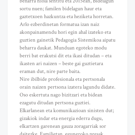
beharra niola sentitu eta 2015ean, Bidelagun
sortu nuen; familen bidelagun haur eta
gaztetxoen hazkuntza eta heziketa horretan.
Arlo ezberdinetan formatua izan naiz
akonpainamendu hori egin ahal izateko eta
guztien gainetik Pedagogia Sistemikoa aipatu
beharra daukat. Munduan egoteko modu
berri bat erakutsi dit eta ikasi ditudan – eta
ikasten ari naizen – beste gai guztietara
eraman dut, nire parte baita.
Nire ibilbide profesionala eta pertsonala
orain naizen pertsona izatera lagundu didate.
Oso eskertuta nago bizitzari eta bidean
ezagutu ditudan pertsona guztiei.
Elkarlanean eta komunikazioan sinisten dut;
gizakiok indar eta energia ederra dugu,
elkartzen garenean gauza zoragarriak sor
daitezke. Familietan, eguneroko presak,