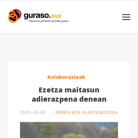
Kolaborazioak
Ezetza maitasun
adierazpena denean
2025-10-01
MIREN ROS AIARTZAGUENA