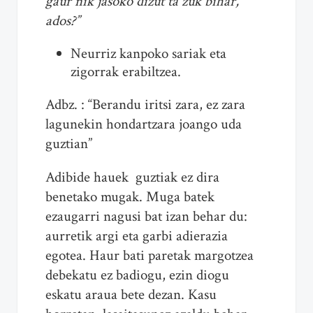
gaur nik jasoko dizut ta zuk bihar,
ados?”
Neurriz kanpoko sariak eta
zigorrak erabiltzea.
Adbz. : “Berandu iritsi zara, ez zara
lagunekin hondartzara joango uda
guztian”
Adibide hauek guztiak ez dira
benetako mugak. Muga batek
ezaugarri nagusi bat izan behar du:
aurretik argi eta garbi adierazia
egotea. Haur bati paretak margotzea
debekatu ez badiogu, ezin diogu
eskatu araua bete dezan. Kasu