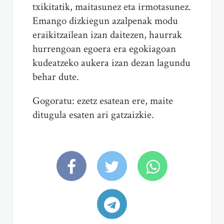
txikitatik, maitasunez eta irmotasunez.
Emango dizkiegun azalpenak modu
eraikitzailean izan daitezen, haurrak
hurrengoan egoera era egokiagoan
kudeatzeko aukera izan dezan lagundu
behar dute.
Gogoratu: ezetz esatean ere, maite
ditugula esaten ari gatzaizkie.