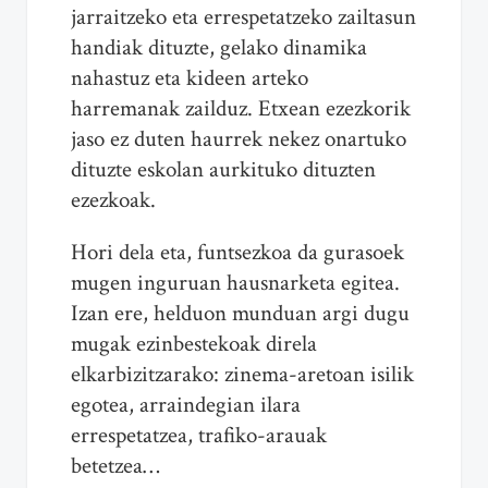
jarraitzeko eta errespetatzeko zailtasun
handiak dituzte, gelako dinamika
nahastuz eta kideen arteko
harremanak zailduz. Etxean ezezkorik
jaso ez duten haurrek nekez onartuko
dituzte eskolan aurkituko dituzten
ezezkoak.
Hori dela eta, funtsezkoa da gurasoek
mugen inguruan hausnarketa egitea.
Izan ere, helduon munduan argi dugu
mugak ezinbestekoak direla
elkarbizitzarako: zinema-aretoan isilik
egotea, arraindegian ilara
errespetatzea, trafiko-arauak
betetzea…