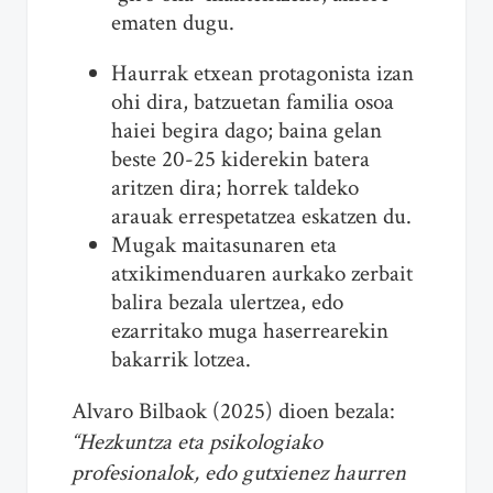
ematen dugu.
Haurrak etxean protagonista izan
ohi dira, batzuetan familia osoa
haiei begira dago; baina gelan
beste 20-25 kiderekin batera
aritzen dira; horrek taldeko
arauak errespetatzea eskatzen du.
Mugak maitasunaren eta
atxikimenduaren aurkako zerbait
balira bezala ulertzea, edo
ezarritako muga haserrearekin
bakarrik lotzea.
Alvaro Bilbaok (2025) dioen bezala:
“Hezkuntza eta psikologiako
profesionalok, edo gutxienez haurren