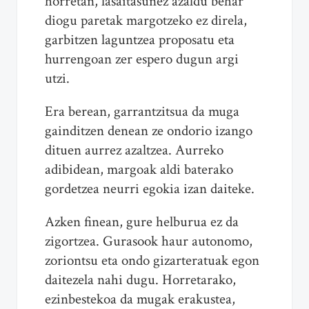
horretan, lasaitasunez azaldu behar
diogu paretak margotzeko ez direla,
garbitzen laguntzea proposatu eta
hurrengoan zer espero dugun argi
utzi.
Era berean, garrantzitsua da muga
gainditzen denean ze ondorio izango
dituen aurrez azaltzea. Aurreko
adibidean, margoak aldi baterako
gordetzea neurri egokia izan daiteke.
Azken finean, gure helburua ez da
zigortzea. Gurasook haur autonomo,
zoriontsu eta ondo gizarteratuak egon
daitezela nahi dugu. Horretarako,
ezinbestekoa da mugak erakustea,