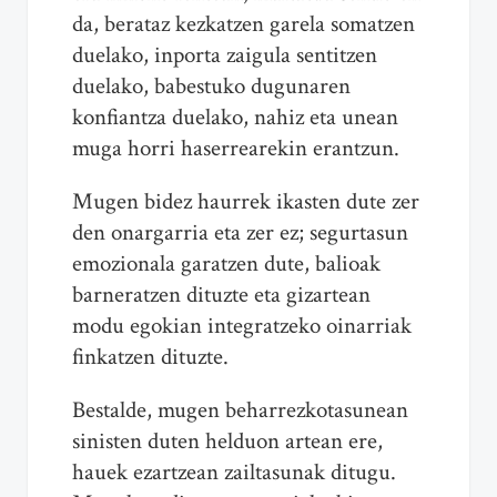
da, berataz kezkatzen garela somatzen
duelako, inporta zaigula sentitzen
duelako, babestuko dugunaren
konfiantza duelako, nahiz eta unean
muga horri haserrearekin erantzun.
Mugen bidez haurrek ikasten dute zer
den onargarria eta zer ez; segurtasun
emozionala garatzen dute, balioak
barneratzen dituzte eta gizartean
modu egokian integratzeko oinarriak
finkatzen dituzte.
Bestalde, mugen beharrezkotasunean
sinisten duten helduon artean ere,
hauek ezartzean zailtasunak ditugu.