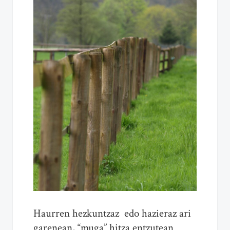
Haurren hezkuntzaz edo hazieraz ari
garenean, “muga” hitza entzutean