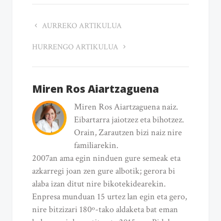
AURREKO ARTIKULUA
HURRENGO ARTIKULUA
Miren Ros Aiartzaguena
Miren Ros Aiartzaguena naiz.
Eibartarra jaiotzez eta bihotzez.
Orain, Zarautzen bizi naiz nire
familiarekin.
2007an ama egin ninduen gure semeak eta
azkarregi joan zen gure albotik; gerora bi
alaba izan ditut nire bikotekidearekin.
Enpresa munduan 15 urtez lan egin eta gero,
nire bitzizari 180º-tako aldaketa bat eman