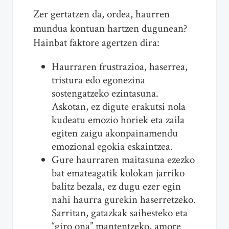
Zer gertatzen da, ordea, haurren
mundua kontuan hartzen dugunean?
Hainbat faktore agertzen dira:
Haurraren frustrazioa, haserrea,
tristura edo egonezina
sostengatzeko ezintasuna.
Askotan, ez digute erakutsi nola
kudeatu emozio horiek eta zaila
egiten zaigu akonpainamendu
emozional egokia eskaintzea.
Gure haurraren maitasuna ezezko
bat emateagatik kolokan jarriko
balitz bezala, ez dugu ezer egin
nahi haurra gurekin haserretzeko.
Sarritan, gatazkak saihesteko eta
“giro ona” mantentzeko, amore