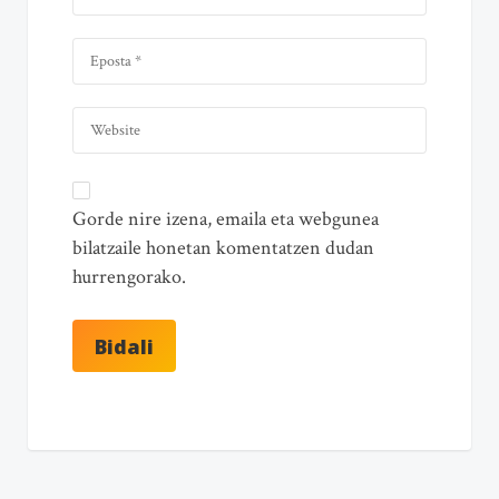
Gorde nire izena, emaila eta webgunea
bilatzaile honetan komentatzen dudan
hurrengorako.