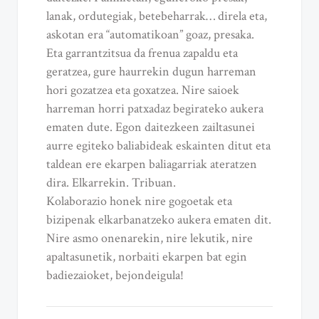
lanak, ordutegiak, betebeharrak… direla eta,
askotan era “automatikoan” goaz, presaka.
Eta garrantzitsua da frenua zapaldu eta
geratzea, gure haurrekin dugun harreman
hori gozatzea eta goxatzea. Nire saioek
harreman horri patxadaz begirateko aukera
ematen dute. Egon daitezkeen zailtasunei
aurre egiteko baliabideak eskainten ditut eta
taldean ere ekarpen baliagarriak ateratzen
dira. Elkarrekin. Tribuan.
Kolaborazio honek nire gogoetak eta
bizipenak elkarbanatzeko aukera ematen dit.
Nire asmo onenarekin, nire lekutik, nire
apaltasunetik, norbaiti ekarpen bat egin
badiezaioket, bejondeigula!