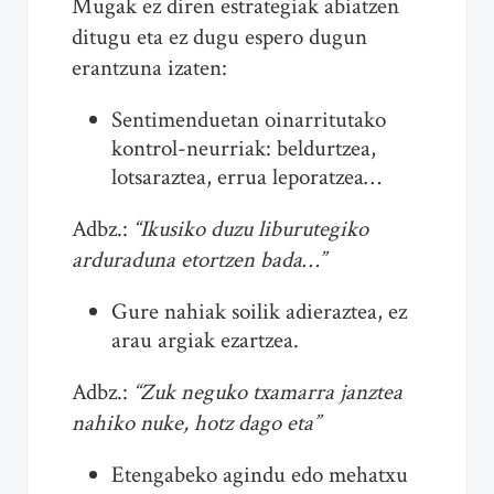
Mugak ez diren estrategiak abiatzen
ditugu eta ez dugu espero dugun
erantzuna izaten:
Sentimenduetan oinarritutako
kontrol-neurriak: beldurtzea,
lotsaraztea, errua leporatzea…
Adbz.:
“Ikusiko duzu liburutegiko
arduraduna etortzen bada…”
Gure nahiak soilik adieraztea, ez
arau argiak ezartzea.
Adbz.:
“Zuk neguko txamarra janztea
nahiko nuke, hotz dago eta”
Etengabeko agindu edo mehatxu