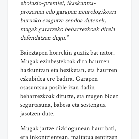
eboluzio-premiei, ikaskuntza-
prozesuei edo garapen neurologikoari
buruzko ezagutza sendoa dutenek,
mugak garatzeko beharrezkoak direla
defendatzen dugu.”
Baieztapen horrekin guztiz bat nator.
Mugak ezinbestekoak dira haurren
hazkuntzan eta heziketan, eta haurren
eskubidea ere badira. Garapen
osasuntsua posible izan dadin
beharrezkoak dituzte, eta mugen bidez
segurtasuna, babesa eta sostengua
jasotzen dute.
Mugak jartze dizkiogunean haur bati,
era inkontzientean, maitatua sentitzen