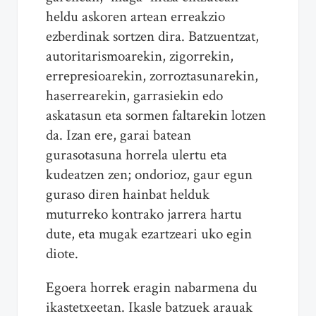
heldu askoren artean erreakzio
ezberdinak sortzen dira. Batzuentzat,
autoritarismoarekin, zigorrekin,
errepresioarekin, zorroztasunarekin,
haserrearekin, garrasiekin edo
askatasun eta sormen faltarekin lotzen
da. Izan ere, garai batean
gurasotasuna horrela ulertu eta
kudeatzen zen; ondorioz, gaur egun
guraso diren hainbat helduk
muturreko kontrako jarrera hartu
dute, eta mugak ezartzeari uko egin
diote.
Egoera horrek eragin nabarmena du
ikastetxeetan. Ikasle batzuek arauak