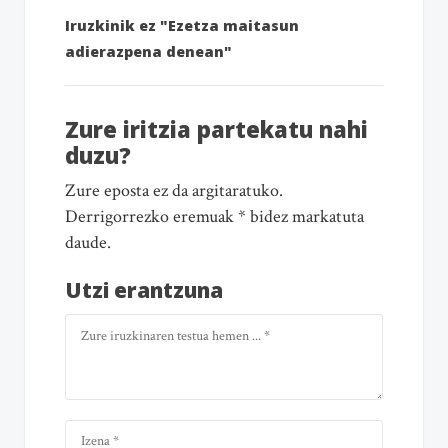
Iruzkinik ez "Ezetza maitasun
adierazpena denean"
Zure iritzia partekatu nahi
duzu?
Zure eposta ez da argitaratuko.
Derrigorrezko eremuak * bidez markatuta
daude.
Utzi erantzuna