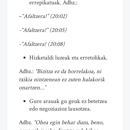
errepikatuak. Adbz.:
–
“Afaltzera!” (20:02)
-“Afaltzera!” (20:05)
-“Afaltzera! (20:08)
Hizketaldi luzeak eta erretolikak.
Adbz.:
“Bizitza ez da horrelakoa, ni
txikia nintzenean ez zuten halakorik
onartzen…”
Gure arauak gu geuk ez betetzea
edo negoziazioz lausotzea.
Adbz.
“Ohea egin behar duzu, beno,